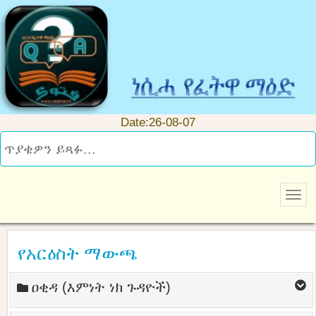
Date:26-08-07
የአርዕስት ማውጫ
ዐቂዳ (እምነት ነክ ጉዳዮች)