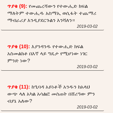
ጥያቄ (9):
የመጨረሻውን የተውሒድ ክፍል
ማለትም ተውሒዱ አስማኢ ወሲፋት ተጨማሪ
ማብራሪያ እንዲያደርጉልን እንሻለን።
2019-03-02
ጥያቄ (10):
እያንዳንዱ የተውሒድ ክፍል
አስመልክቶ በእኛ ላይ ግዴታ የሚሆነው ነገር
ምንድ ነው?
2019-03-02
ጥያቄ (11):
ከዒባዳ አይነቶች አንዱን ከአላህ
ውጭ ላለ አካል አሳልፎ መስጠት በሸሪዓው ምን
ብያኔ አለው?
2019-03-02