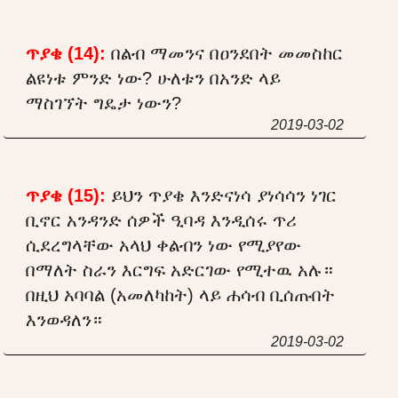
ጥያቄ (14):
በልብ ማመንና በዐንደበት መመስከር
ልዩነቱ ምንድ ነው? ሁለቱን በአንድ ላይ
ማስገኘት ግዴታ ነውን?
2019-03-02
ጥያቄ (15):
ይህን ጥያቄ እንድናነሳ ያነሳሳን ነገር
ቢኖር አንዳንድ ሰዎች ዒባዳ እንዲሰሩ ጥሪ
ሲደረግላቸው አላህ ቀልብን ነው የሚያየው
በማለት ስራን እርግፍ አድርገው የሚተዉ አሉ።
በዚህ አባባል (አመለካከት) ላይ ሐሳብ ቢሰጡበት
እንወዳለን።
2019-03-02