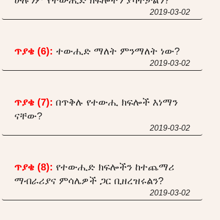
2019-03-02
ጥያቄ (6):
ተውሒድ ማለት ምንማለት ነው?
2019-03-02
ጥያቄ (7):
በጥቅሉ የተውሒ ክፍሎች እነማን
ናቸው?
2019-03-02
ጥያቄ (8):
የተውሒድ ክፍሎችን ከተጨማሪ
ማብራሪያና ምሳሌዎች ጋር ቢዘረዝሩልን?
2019-03-02