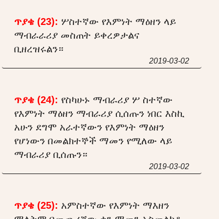
ጥያቄ (23):
ሦስተኛው የእምነት ማዕዘን ላይ
ማብራራሪያ መስጠት ይቀረዎታልና
ቢዘረዝሩልን።
2019-03-02
ጥያቄ (24):
የስካሁኑ ማብራሪያ ሦ ስተኛው
የእምነት ማዕዘን ማብራሪያ ሲሰጡን ነበር እስኪ
አሁን ደግሞ አራተኛውን የእምነት ማዕዘን
የሆነውን በመልክተኞች ማመን የሚለው ላይ
ማብራሪያ ቢሰጡን።
2019-03-02
ጥያቄ (25):
አምስተኛው የእምነት ማእዘን
ማለትም በመጨረሻው ቀን ማመን አስመልክቶ