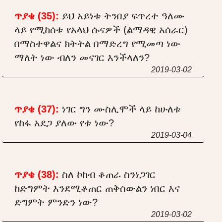
ጥያቄ (35):
ይህ አይነቱ ትንበያ ፍጥረተ ዓለሙ
ላይ የሚከሰቱ የአላህ ሱናዎች (ልማዳዊ አሰራር)
በማስተዋልና ክትትል በማድረግ የሚመጣ ነው
ማለት ነው ብለን መናገር እንችላለን?
2019-03-02
ጥያቄ (37):
ነገር ግን ሙስሊሞች ላይ ከሁለቱ
የከፋ አደጋ ያለው የቱ ነው?
2019-03-04
ጥያቄ (38):
ስለ ኮከብ ቆጠራ ስንነጋገር
ከድግምት እንደሚቆጠር ጠቅሰውልን ነበር እና
ድግምት ምንድን ነው?
2019-03-02