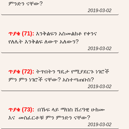
ምንድን ናቸው?
2019-03-02
ጥያቄ (71):
እንቅልፍን አስመልክቶ የቀንና
የለሌት እንቅልፍ ለውጥ አለውን?
2019-03-02
ጥያቄ (72):
ትጥበትን ግዴታ የሚያደርጉ ነገሮች
ምን ምን ነገሮች ናቸው? አስተጣጠቡስ?
2019-03-02
ጥያቄ (73):
በኹፍ ላይ ማበስ ሸሪዓዊ ሁክሙ
እና መስፈርቶቹ ምን ምንድን ናቸው?
2019-03-02