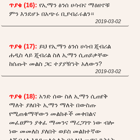
ጥያቄ (16):
የኢማን ፅንሰ ሀሳብና ማዕዘኖቹ
ምን እንደሆኑ በአጭሩ ቢያብራሩልን።
2019-03-02
ጥያቄ (17):
ይህ የኢማን ፅንሰ ሀሳብ ጂብሪል
ሐዲስ ላይ ጂብሪል ስለ ኢማን ሲጠይቃቸው
ከሰጡት መልስ ጋር ተያያዥነት አለውን?
2019-03-02
ጥያቄ (18):
አንድ ሰው ስለ ኢማን ሲጠየቅ
ማለት ያለበት ኢማን ማለት በውስጡ
የሚጠቁማቸውን መልክቶች መቀበልና
መፈፀምን ያቀፈ ማመንና ማረጋገጥ ነው ብሎ
ነው መመለስ ያለበት ወይስ መልክተኛው
ለጂብሪል እንደመለሱለት በአላህ መኖር ጌትነት