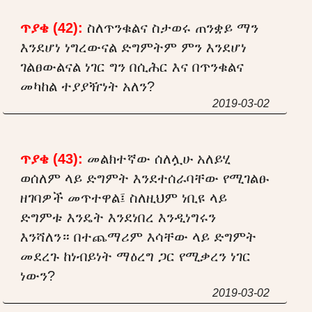
ጥያቄ (42):
ስለጥንቁልና ስታወሩ ጠንቋይ ማን
እንደሆነ ነግረውናል ድግምትም ምን እንደሆነ
ገልፀውልናል ነገር ግን በሲሕር እና በጥንቁልና
መካከል ተያያዥነት አለን?
2019-03-02
ጥያቄ (43):
መልክተኛው ሰለሏሁ አለይሂ
ወሰለም ላይ ድግምት እንደተሰራባቸው የሚገልፁ
ዘገባዎች መጥተዋል፤ ስለዚህም ነቢዩ ላይ
ድግምቱ እንዴት እንደነበረ እንዲነግሩን
እንሻለን። በተጨማሪም እሳቸው ላይ ድግምት
መደረጉ ከነብይነት ማዕረግ ጋር የሚቃረን ነገር
ነውን?
2019-03-02