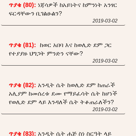
ጥያቄ (80):
ነጃሳዎች ከአይነትና ከምንነት አንፃር
ፍርዳቸውን ቢገልፁልን?
2019-03-02
ጥያቄ (81):
ከወር አበባ እና ከወሊድ ደም ጋር
የተያያዙ ህግጋት ምንድን ናቸው?
2019-03-02
ጥያቄ (82):
አንዲት ሴት ከወሊድ ደም ከጠራች
አሊያም ከመሰረቱ ደሙ የማይፈሳት ሴት ከሆነች
የወሊድ ደም ላይ እንዳለች ሴት ትቆጠራለችን?
2019-03-02
ጥያቄ (83):
አንዲት ሴት ሐጅ ስነ ስርዓት ላይ