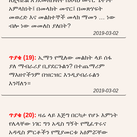
አምላክነት፤ በመላክት መኖር፤ በመጽሃፍት
መወረድ እና መልክተኞች መላክ ማመን … ነው
ብሎ ነው መመለስ ያለበት?
2019-03-02
ጥያቄ (19):
ኢማን የሚለው መልክት ላይ ሰፋ
ያለ ማብራሪያ ቢያደርጉልን? በተጨማሪም
ማእዘኖችንም በዝርዝር እንዲያብራሩልን
እንሻለን።
2019-03-02
ጥያቄ (20):
ዛሬ ላይ እጅግ በርካታ የሆኑ እምነት
የሌላቸው ነገር ግን አዲስ ግኝት የሚፈጥሩና
አዳዲስ ምርቶችን የሚያመርቱ አዕምሯቸው