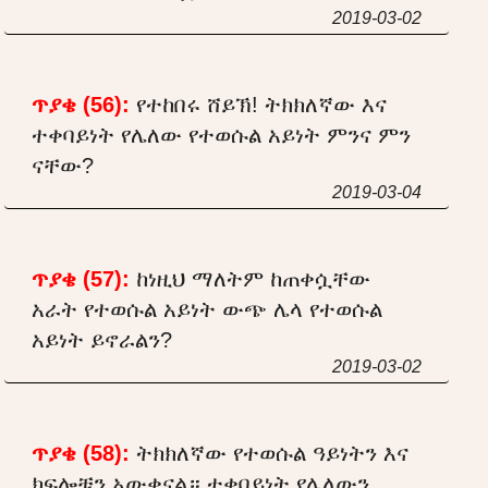
2019-03-02
ጥያቄ (56):
የተከበሩ ሸይኽ! ትክክለኛው እና
ተቀባይነት የሌለው የተወሱል አይነት ምንና ምን
ናቸው?
2019-03-04
ጥያቄ (57):
ከነዚህ ማለትም ከጠቀሷቸው
አራት የተወሱል አይነት ውጭ ሌላ የተወሱል
አይነት ይኖራልን?
2019-03-02
ጥያቄ (58):
ትክክለኛው የተወሱል ዓይነትን እና
ክፍሎቹን አውቀናል። ተቀባይነት የሌለውን