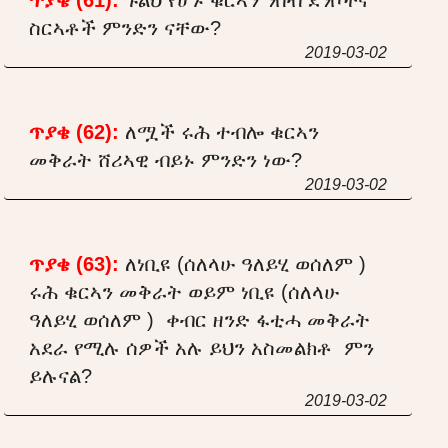
ስርኣቶች ምንድን ናቸው?
2019-03-02
ጥያቄ (62):
ለሟች ሩሕ ተብሎ ቁርኣን
መቅራት ሸሪኣዊ ብይኑ ምንድን ነው?
2019-03-02
ጥያቄ (63):
ለነቢዩ (ሰለላሁ ዓለይሂ ወሰለም )
ሩሕ ቁርኣን መቅራት ወይም ነቢዩ (ሰለላሁ
ዓለይሂ ወሰለም ) ቀብር ዘንድ ፋቲሓ መቅራት
አደራ የሚሉ ሰዎች አሉ ይህን አስመልክቶ ምን
ይሉናል?
2019-03-02