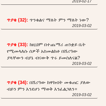
2019-02-17
ጥያቄ (32):
ጥንቁልና ማለት ምን ማለት ነው?
2019-03-02
ጥያቄ (33):
ከዚህም በተጨማሪ ጠንቋይ ቤት
የሚመላለሱ ሰዎች አስመልክቶ በሸሪዓው
ያላቸውን ብያኔ ብናውቅ ጥሩ ይመስለናል?
2019-03-02
ጥያቄ (34):
በሸሪዓው ከዋክብት መቁጠር ያለው
ብይን ምን እንደሆነ ማወቅ እንፈልጋለን።
2019-03-02