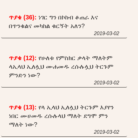
ጥያቄ (36):
ነገር ግን በኮከብ ቆጠራ እና
በጥንቁልና መካከል ቁርኝት አለን?
2019-03-02
ጥያቄ (12):
የሁለቱ የምስክር ቃላት ማለትም
ላኢላህ ኢለሏህ ሙሐመዱ ረሱሉሏህ ትርጉም
ምንድን ነው?
2019-03-02
ጥያቄ (13):
የላ ኢላህ ኢለሏህ ትርጉም እያየን
ነበር ሙሀመዱ ረሱሉላህ ማለት ደግሞ ምን
ማለት ነው?
2019-03-02