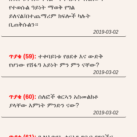
የተወሱል ዓይነት ማወቅ የግል
ይለናል፤በተጨማሪም ክፍሎች ካሉት
ቢጠቅሱልን።
2019-03-02
ጥያቄ (59):
ተቀባይነቱ የፀደቀ እና ውድቅ
የሆነው የሸፋዓ አይነት ምን ምን ናቸው?
2019-03-02
ጥያቄ (60):
ሰለፎች ቁርኣን አስመልክቶ
ያላቸው እምነት ምንድን ናው?
2019-03-02
ጥያቄ (61):
ጉልህ የሆኑ ቁርኣን ንበብ ደንቦችና