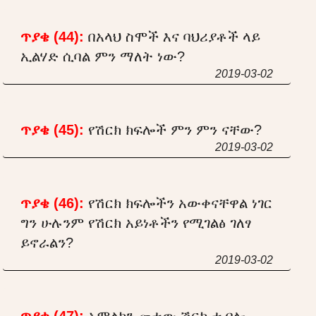
ጥያቄ (44):
በአላህ ስሞች እና ባህሪያቶች ላይ
ኢልሃድ ሲባል ምን ማለት ነው?
2019-03-02
ጥያቄ (45):
የሽርክ ክፍሎች ምን ምን ናቸው?
2019-03-02
ጥያቄ (46):
የሽርክ ክፍሎችን አውቀናቸዋል ነገር
ግን ሁሉንም የሽርክ አይነቶችን የሚገልፅ ገለፃ
ይኖራልን?
2019-03-02
ጥያቄ (47):
አምልኮን መተው ሽርክ ተብሎ