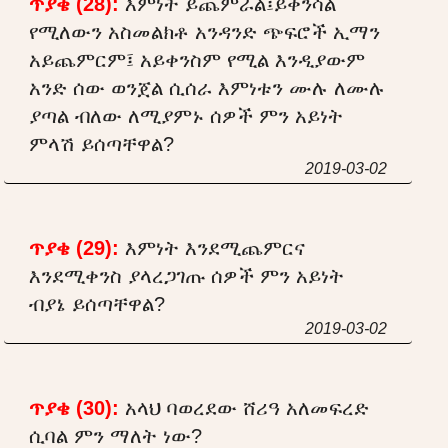
ጥያቄ (28):
እምነት ይጨምራል፤ይቀንሳል
የሚለውን አስመልክቶ አንዳንድ ጭፍሮች ኢማን
አይጨምርም፤ አይቀንስም የሚል እንዲያውም
አንድ ሰው ወንጀል ሲሰራ እምነቱን ሙሉ ለሙሉ
ያጣል ብለው ለሚያምኑ ሰዎች ምን አይነት
ምላሽ ይሰጣቸዋል?
2019-03-02
ጥያቄ (29):
እምነት እንደሚጨምርና
እንደሚቀንስ ያላረጋገጡ ሰዎች ምን አይነት
ብያኔ ይሰጣቸዋል?
2019-03-02
ጥያቄ (30):
አላህ ባወረደው ሸሪዓ አለመፍረድ
ሲባል ምን ማለት ነው?