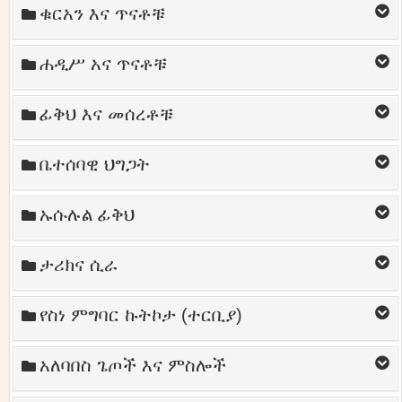
ቁርአን እና ጥናቶቹ
ሐዲሥ አና ጥናቶቹ
ፊቅህ እና መሰረቶቹ
ቤተሰባዊ ህግጋት
ኡሱሉል ፊቅህ
ታሪክና ሲራ
የስነ ምግባር ኩትኮታ (ተርቢያ)
አለባበስ ጌጦች እና ምስሎች