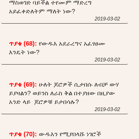
ማስወገድ ባይችል ተየሙም ማድረግ
አይፈቀድለትም ማለት ነው?
2019-03-02
ጥያቄ (68):
የውዱእ አደራረግና አፈፃፀሙ
እንዴት ነው?
2019-03-02
ጥያቄ (69):
ሁለት ጆሮዎች ሲታበሱ ለብቻ ውሃ
ይያዛልን? ወይንስ ለራስ ቅል በተያዘው በዚያው
አንድ ላይ ጆሮዎቹ ይታበሳሉ?
2019-03-02
ጥያቄ (70):
ውዱእን የሚያበላሹ ነገሮች