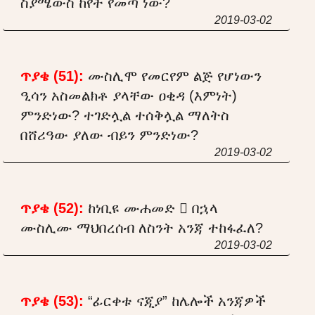
ስያሜውስ ከየት የመጣ ነው?
2019-03-02
ጥያቄ (51):
ሙስሊሞ የመርየም ልጅ የሆነውን
ዒሳን አስመልክቶ ያላቸው ዐቂዳ (እምነት)
ምንድነው? ተገድሏል ተሰቅሏል ማለትስ
በሸሪዓው ያለው ብይን ምንድነው?
2019-03-02
ጥያቄ (52):
ከነቢዩ ሙሐመድ  በኋላ
ሙስሊሙ ማህበረሰብ ለስንት አንጃ ተከፋፈለ?
2019-03-02
ጥያቄ (53):
“ፊርቀቱ ናጂያ” ከሌሎች አንጃዎች