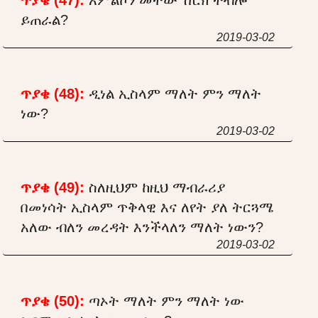
ይጠራል?
2019-03-02
ጥያቄ (48):
ዲነል ኢስላም ማለት ምን ማለት
ነው?
2019-03-02
ጥያቄ (49):
ስለዚህም ከዚህ ማብራሪያ
በመነሳት ኢስላም ጥቅላዊ እና ለየት ያለ ትርጓሜ
አለው ብለን መረዳት እንችላለን ማለት ነውን?
2019-03-02
ጥያቄ (50):
ጣኦት ማለት ምን ማለት ነው