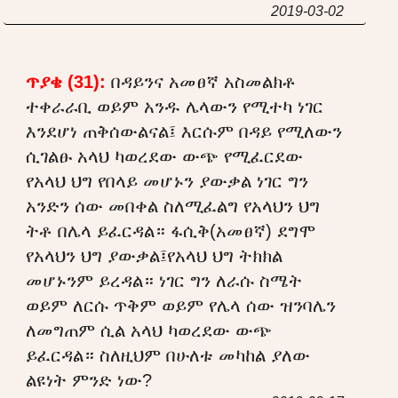
2019-03-02
ጥያቄ (31):
በዳይንና አመፀኛ አስመልክቶ
ተቀራራቢ ወይም አንዱ ሌላውን የሚተካ ነገር
እንደሆነ ጠቅሰውልናል፤ እርሱም በዳይ የሚለውን
ሲገልፁ አላህ ካወረደው ውጭ የሚፈርደው
የአላህ ህግ የበላይ መሆኑን ያውቃል ነገር ግን
አንድን ሰው መበቀል ስለሚፈልግ የአላህን ህግ
ትቶ በሌላ ይፈርዳል። ፋሲቅ(አመፀኛ) ደግሞ
የአላህን ህግ ያውቃል፤የአላህ ህግ ትክክል
መሆኑንም ይረዳል። ነገር ግን ለራሱ ስሜት
ወይም ለርሱ ጥቅም ወይም የሌላ ሰው ዝንባሌን
ለመግጠም ሲል አላህ ካወረደው ውጭ
ይፈርዳል። ስለዚህም በሁለቱ መካከል ያለው
ልዩነት ምንድ ነው?