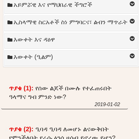
አይምሯዊ እና የማህበራዊ ችግሮች
ኢስላማዊ ስርአቶች ስነ ምግባርና፣ ልብን ማጥራት
እውቀት እና ዳዕዋ
እውቀት (ዒልም)
ጥያቄ (1):
የሰው ልጆች በሙሉ የተፈጠሩበት
ዓላማና ግብ ምንድ ነው?
2019-01-02
ጥያቄ (2):
ዒባዳ ዒባዳ ለመሆኑ ልናውቅበት
የምንችለበት የራሱ ፅንሰ ሀሳብ ይኖረው ይሆን?