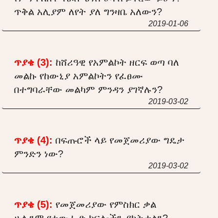
ጥቅል አሊያም ለየት ያለ ግንዛቤ አለውን?
2019-01-06
ጥያቄ (3):
ከሸሪዓዊ የአምልኮት ዘርፍ ወጣ ባለ
መልኩ የከውኒያ አምልኮትን የፈፀሙ
በተግባራቸው መልካም ምንዳን ያገኛሉን?
2019-03-02
ጥያቄ (4):
በፍጡሮች ላይ የመጀመሪያው ግዴታ
ምንድን ነው?
2019-03-02
ጥያቄ (5):
የመጀመሪያው የምስክር ቃል
ሁሉንም የተውሒድ ክፍሎችን ያካትታልን?