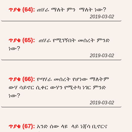
ጥያቄ (64):
ጠሃራ ማለት ምን ማለት ነው?
2019-03-02
ጥያቄ (65):
ጠሃራ የሚገኝበት መሰረት ምንድ
ነው?
2019-03-02
ጥያቄ (66):
የጣሃራ መሰረት የሆነው ማለትም
ውሃ ሳይኖር ሲቀር ውሃን የሚተካ ነገር ምንድ
ነው?
2019-03-02
ጥያቄ (67):
አንድ ሰው ላዩ ላይ ነጃሳ ቢኖርና