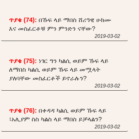
ጥያቄ (74):
በኹፍ ላይ ማበስ ሸሪዓዊ ሁክሙ
እና መስፈርቶቹ ምን ምንድን ናቸው?
2019-03-02
ጥያቄ (75):
ነገር ግን ካልሲ ወይም ኹፍ ላይ
ለማበስ ካልሲ ወይም ኹፍ ላይ መሟላት
ያለባቸው መስፈርቶች ይኖራሉን?
2019-03-02
ጥያቄ (76):
በቀዳዳ ካልሲ ወይም ኹፍ ላይ
፣አሊያም ስስ ካልስ ላይ ማበስ ይቻላልን?
2019-03-02