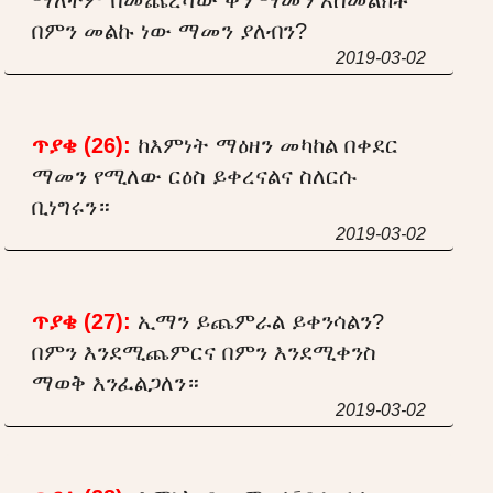
በምን መልኩ ነው ማመን ያለብን?
2019-03-02
ጥያቄ (26):
ከእምነት ማዕዘን መካከል በቀደር
ማመን የሚለው ርዕስ ይቀረናልና ስለርሱ
ቢነግሩን።
2019-03-02
ጥያቄ (27):
ኢማን ይጨምራል ይቀንሳልን?
በምን እንደሚጨምርና በምን እንደሚቀንስ
ማወቅ እንፈልጋለን።
2019-03-02