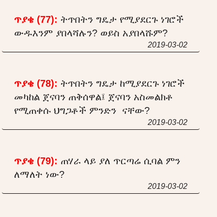
ጥያቄ (77):
ትጥበትን ግዴታ የሚያደርጉ ነገሮች
ውዱእንም ያበላሻሉን? ወይስ አያበላሹም?
2019-03-02
ጥያቄ (78):
ትጥበትን ግዴታ ከሚያደርጉ ነገሮች
መካከል ጀናባን ጠቅሰዋል፤ ጀናባን አስመልክቶ
የሚጠቀሱ ህግጋቶች ምንድን ናቸው?
2019-03-02
ጥያቄ (79):
ጠሃራ ላይ ያለ ጥርጣሬ ሲባል ምን
ለማለት ነው?
2019-03-02