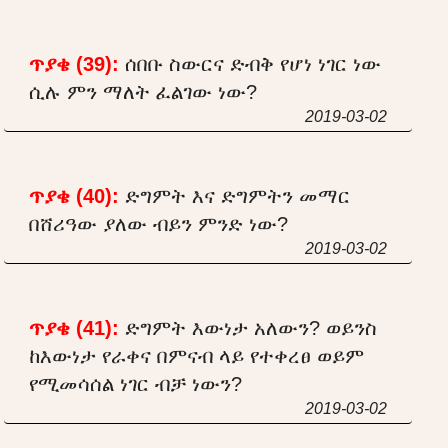
ጥያቄ (39):
ሰበቡ ስውርና ድብቅ የሆነ ነገር ነው
ሲሉ ምን ማለት ፈልገው ነው?
2019-03-02
ጥያቄ (40):
ድግምት እና ድግምትን መማር
በሸሪዓው ያለው ብይን ምንድ ነው?
2019-03-02
ጥያቄ (41):
ድግምት እውነታ አለውን? ወይንስ
ከእውነታ የራቀና በምናብ ላይ የተቀረፀ ወይም
የሚመሳሰል ነገር ብቻ ነውን?
2019-03-02