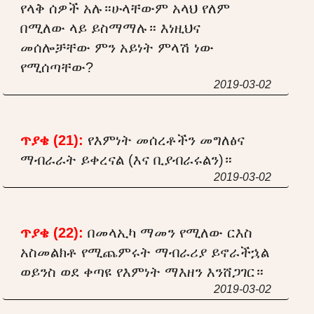
የላቅ ሰዎች አሉ።ሁላቸውም አላህ የለም
በሚለው ላይ ይስማማሉ። እነዚህና
መሰሎቻቸው ምን አይነት ምላሽ ነው
የሚሰጣቸው?
2019-03-02
ጥያቄ (21):
የእምነት መሰረቶችን መግለፅና
ማብራራት ይቀረናል (እና ቢያብራሩልን)።
2019-03-02
ጥያቄ (22):
በመላኢካ ማመን የሚለው ርእስ
አስመልክቶ የሚጨምሩት ማብራሪያ ይኖራችኋል
ወይንስ ወደ ቀጣዩ የእምነት ማእዘን እንሸጋገር።
2019-03-02