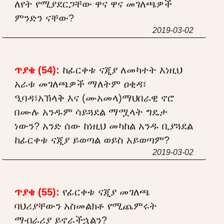
ለየት የሚያደርጋቸው ዋና ዋና መገለጫዎች
ምንድን ናቸው?
2019-03-02
ጥያቄ (54):
ከፊርቀቱ ናጂያ ለመካተት እነዚህ
አራቱ መገለጫዎች ማለትም ዐቂዳ፣
ዒባዳ፣አኽላቅ እና (ሙአመላ)ማህበራዊ ኖሮ
በሙሉ አንዱም ሳይጓደል ማሟላት ግዴታ
ነውን? አንድ ሰው ከነዚህ መካከል አንዱ ቢያጓደል
ከፊርቀቱ ናጂያ ይወጣል ወይስ አይወጣም?
2019-03-02
ጥያቄ (55):
የፊርቀቱ ናጂያ መገለጫ
ባህሪያቸውን አስመልክቶ የሚጨምሩት
ማብራሪያ ይኖራችኋልን?