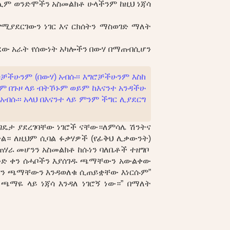
ሊም ወንድሞችን አስመልክቶ ሁላችንም ከዚህ ነጃሳ
ሚያደርገውን ነገር እና ርክሰትን ማስወገድ ማለት
ወገደው አራት የሰውነት አካሎችን በውሃ በማጠብሲሆን
ሶቻችሁንም (በውሃ) አብሱ፡፡ እግሮቻችሁንም እስከ
ይም በጉዞ ላይ ብትኾኑም ወይም ከእናንተ አንዳችሁ
ብሱ፡፡ አላህ በእናንተ ላይ ምንም ችግር ሊያደርግ
 ግዴታ ያደረገባቸው ነገሮች ናቸው።ለምሳሌ ሽንትና
ል። ለዚህም ሲባል ፉቃሃዎች (የፊቅህ ሊቃውንት)
 ጠሃራ መሆንን አስመልክቶ ከሱነን ባለቤቶች ተዘግቦ
አንድ ቀን ሰሓቦችን እያሰገዱ ጫማቸውን አውልቀው
ምን ጫማቸውን እንዳወለቁ ሲጠይቋቸው እነርሱም”
ማዬ ላይ ነጃሳ እንዳለ ነገሮኝ ነው።” በማለት