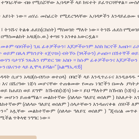
 ተግባራቸው ብዙ የሚሰሯቸው ኢባዳዎች ላይ ክፍተት ይፈጥርባቸዋል። ሙስ
ት አይነት ነው። ጠሃራ መስፈርት የሚደረግላቸው ኢባዳዎችን እንዳይፈፀሙ የ
ል ፤ ትንሹና ትልቁ ሐደስ(ርክሰት) ማስወገድ ማለት ነው። ትንሹ ሐደስ የሚ
በማስመልከት አላህ(ሱ.ወ.) ቀጣዩ ን አንቀፅ አውርዷል።
ለመቆም ባሰባችሁ) ጊዜ ፊቶቻችሁን፣ እጆቻችሁንም እስከ ክርኖች እጠቡ፡፡ ራ
 ወይም በሌላ ምክንያት «ጀናባ») ብትኾኑ (ገላችሁን) ታጠቡ፡፡ በሽተኞች ወ
ሃን ባታገኙ ንጹሕን የምድር ገጽ አስቡ ፡፡ ከሱም ፊቶቻችሁንና እጆቻችሁን አ
 በእናንተ ላይ ሊሞላ ይሻል፡፡” [አልማኢዳ:6]
መፀዳዳት ሲሆን አላህ(ሱብሃነሁ ወተዐላ) በባሮች ላይ እንዲጥራሩና እንዲፀዳዱ
ስ እና በሸሪዓው ነጃሳ መሆናቸው ተጠቁመው የመጡ ነገሮችን በሙሉ ያካትታ
ወይ ከሐደስ ወይ ደግሞ ከኹብስ(ነጃሳ) ነው። ይህ ማለትም ከኹብስ (ነጃሳ)
ዴታ መሆኑን ይጠቁማል። መልክተኛው (ሰለላሁ ዓለይሂ ወሰለም ) ከእለታት 
ተኛውም (ሰለላሁ ዓለይሂ ወሰለም ) ሰላታቸውን እንዳጠናቀቁ ሰሃቦች ለ
።” አሏቸው መልክተኛውም (ሰለላሁ ዓለይሂ ወሰለም ) “ጂብሪል መጥቶ ጫ
የሚችል ጥቅላዊ ንግግር ነው።