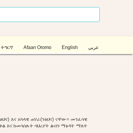
ትግርኛ
Afaan Oromo
English
عربي
ና) እና አካላዊ ጠሃራ(ንፅህና) ናቸው። መንፈሳዊ
ቀል እና ከመሳሰሉት ባህሪያት ልብን ማፅዳት ማለት