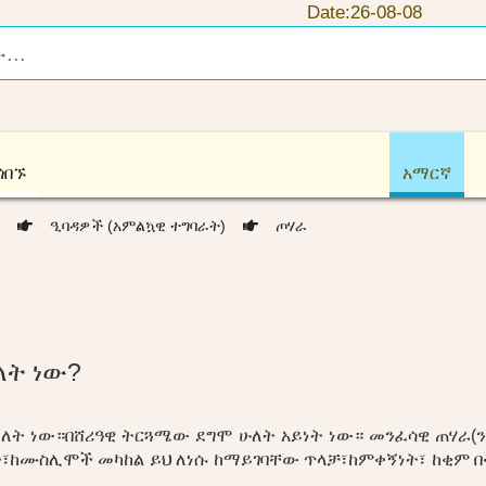
Date:26-08-08
ጎበኙ
አማርኛ
)
ዒባዳዎች (አምልኳዊ ተግባራት)
ጦሃራ
ት ነው?
ት ነው።በሸሪዓዊ ትርጓሜው ደግሞ ሁለት አይነት ነው። መንፈሳዊ ጠሃራ(ንፅህ
፣ከሙስሊሞች መካከል ይህ ለነሱ ከማይገባቸው ጥላቻ፣ከምቀኝነት፣ ከቂም በ