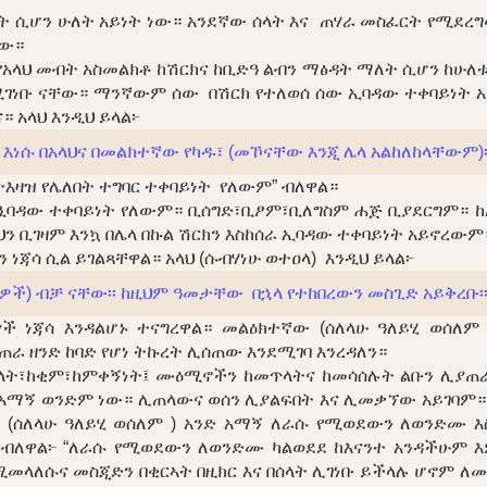
ት ሲሆን ሁለት አይነት ነው። አንደኛው ሰላት እና ጠሃራ መስፈርት የሚደ
ነው።
የአላህ መብት አስመልክቶ ከሽርክና ከቢድዓ ልብን ማፅዳት ማለት ሲሆን ከሁለቱ
ሚገነቡ ናቸው። ማንኛውም ሰው በሽርክ የተለወሰ ሰው ኢባዳው ተቀባይነት 
። አላህ እንዲህ ይላል፦
ነሱ በአላህና በመልክተኛው የካዱ፣ (መኾናቸው እንጂ ሌላ አልከለከላቸውም)፡፡”
ትእዛዝ የሌለበት ተግባር ተቀባይነት የለውም” ብለዋል።
መ ዒባዳው ተቀባይነት የለውም። ቢሰግድ፣ቢፆም፣ቢለግስም ሐጅ ቢያደርግም።
ህን ቢገዛም እንኳ በሌላ በኩል ሽርክን እስከሰራ ኢባዳው ተቀባይነት አይኖረውም
 ነጃሳ ሲል ይገልጻቸዋል። አላህ (ሱብሃነሁ ወተዐላ) እንዲህ ይላል፦
ሳዎች) ብቻ ናቸው፡፡ ከዚህም ዓመታቸው በኋላ የተከበረውን መስጊድ አይቅረቡ፡፡
ች ነጃሳ እንዳልሆኑ ተናግረዋል። መልዕክተኛው (ሰለላሁ ዓለይሂ ወሰለም 
ይጠራ ዘንድ ከባድ የሆነ ትኩረት ሊሰጠው እንደሚገባ እንረዳለን።
ት፣ከቂም፣ከምቀኝነት፤ ሙዕሚኖችን ከመጥላትና ከመሳሰሉት ልቡን ሊያጠራ ይገ
 አማኝ ወንድም ነው። ሊጠላውና ወሰን ሊያልፍበት እና ሊመቃኘው አይገባ
(ሰለላሁ ዓለይሂ ወሰለም ) አንድ አማኝ ለራሱ የሚወደውን ለወንድሙ እ
ህ ብለዋል፦ “ለራሱ የሚወደውን ለወንድሙ ካልወደደ ከእናንተ አንዳችሁም እ
መላለሱና መስጂድን በቂርኣት በዚክር እና በሰላት ሊገነቡ ይችላሉ ሆኖም 