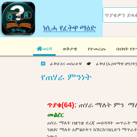
መነሻ
ወቅታዊ
የተመረጡ
በብዛት የተ
ፊቅህ እና መሰረቶቹ
ፊቅህ (ኢስላማዊ ህግጋት
የጠሃራ ምንነት
ጥያቄ(64):
ጠሃራ ማለት ምን ማለ
መልስ:
ጠሃራ ማለት በቋንቋ ደረጃ መፀዳዳት መጥራት ማለ
ንፅህና ማለት አምልኮትን ከሽርክ፣ከቢድዓ ማጥራት
ነው።