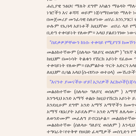
ሐሲያዊ ንፅህና ማለት ደግሞ አካልን ማፅዳት ማለ
ነገሮችን እና ቆሻሻ ወይም ነጃሳማስወገድ ማለት 
በመጀመሪያ መንፈሳዊ ስለሆነው ጠሃራ እንነጋገር፤ 
ሁሉም የኢባዳ አይነቶች እዚህኛው ጠሃራ ላይ የ
ቢድዓ ተቀባይነት የለውም። አላህ ያልደነገገው ነውና
“ሰደቃዎቻቸውን ከነሱ ተቀባይ የሚያገኙ ከመኾን እ
መልዕክተኛውም (ሰለላሁ ዓለይሂ ወሰለም ) “የእኛ 
ከዚህም በመነሳት ትልቁን የሽርክ አይነት የፈፀ
ተቀባይነት የለውም። በአምልኮቱ ጥርት አድርጎ አላ
ለዚህም ሲባል አላህ (ሱብሃነሁ ወተዐላ) ሙሽሪኮችን
“እናንተ ያመናችሁ ሆይ! አጋሪዎች እርኩሶች(ነጃ
መልዕክተኛው (ሰለላሁ ዓለይሂ ወሰለም ) አማኞ
እንግዲህ አንድ አማኝ ቀልቡ ከዚህ የሽርክ አይነት 
እንደዚሁም ደግሞ አንድ አማኝ አማኞችን ከመጥላ
አማኝ ባህሪያት አይደሉም። አንድ አማኝ ለሌላው
ለወንድሙም መፈለግ ይኖርበታል። መልዕክተኛው 
መልዕክተኛው (ሰለላሁ ዓለይሂ ወሰለም ) እንዲ
ተግባራት፣የተቅዋ የዙህድ ፈጻሚዎች መስጊድን የሚ