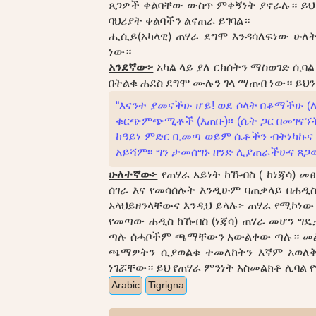
ጸጋዎች ቀልባቸው ውስጥ ምቀኝነት ያኖራሉ። ይህ
ባህሪያት ቀልባችን ልናጠራ ይገባል።
ሒሲይ(አካላዊ) ጠሃራ ደግሞ እንዳሳለፍነው ሁለ
ነው።
አንደኛው፦
አካል ላይ ያለ ርክሰትን ማስወገድ ሲባ
በትልቁ ሐደስ ደግሞ ሙሉን ገላ ማጠብ ነው። ይህን 
“እናንተ ያመናችሁ ሆይ! ወደ ሶላት በቆማችሁ (
ቁርጭምጭሚቶች (እጠቡ)፡፡ (ሴት ጋር በመገናኘት
ከዓይነ ምድር ቢመጣ ወይም ሴቶችን ብትነካኩና ው
አይሻም፡፡ ግን ታመሰግኑ ዘንድ ሊያጠራችሁና ጸጋውን
ሁለተኛው፦
የጠሃራ አይነት ከኹብስ ( ከነጃሳ) 
ሰገራ እና የመሳሰሉት እንዲሁም ባጠቃላይ በሐዲ
አላህይዘንላቸውና እንዲህ ይላሉ፦ ጠሃራ የሚኮነው 
የመጣው ሐዲስ ከኹብስ (ነጃሳ) ጠሃራ መሆን ግ
ጣሉ ሰሓቦችም ጫማቸውን አውልቀው ጣሉ። መልክ
ጫማዎትን ሲያወልቁ ተመለከትን እኛም አወለቅን
ነገሯቸው። ይህ የጠሃራ ምንነት አስመልክቶ ሊባል 
Arabic
Tigrigna