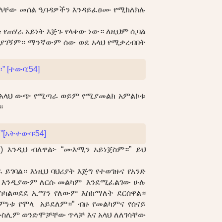
ረግላቸው መሰል ዒባዳዎችን እንዳይፈፀሙ የሚከለክሉ
 የጠሃራ አይነት እጅጉ የላቀው ነው። ለዚህም ሲባል
አያገኝም። ማንኛውም ሰው ወደ አላህ የሚቃረብበት
 [ተውባ:54]
 ከአላህ ውጭ የሚጣራ ወይም የሚያመልክ አምልኮቱ
።
”[አትተውባ፡54]
) እንዲህ ብለዋል፦ “ሙእሚን አይነጀስም።” ይህ
ባል። እነዚህ ባህሪያት እጅግ የተወገዙና የአንድ
ም። እንዲያውም ለርሱ መልካም እንደሚፈልገው ሁሉ
ስካልወደደ ኢማን የለውም እስከማለት ደርሰዋል።
ምነቱ የሞላ አይደለም።” ብዙ የመልካምና የሰናይ
ለሙስሊም ወንድሞቻቸው ጥላቻ እና አላህ ለለገሳቸው