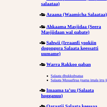
salaataa)
Azaana (Waamicha Salaataa)
Ahkaama Masjidaa (Seera
Masjiidaan wal qabate)
Sahwii (Irraanfi yookiin
dogongora Salaata keessatti
uumame)
Warra Rakkoo qaban
Salaata dhukkubsataa
Salaata Musaafiraa (nama imala irra j
Imaama ta’uu (Salaata
hogganuu)
Qaraatii Salaata keessaa