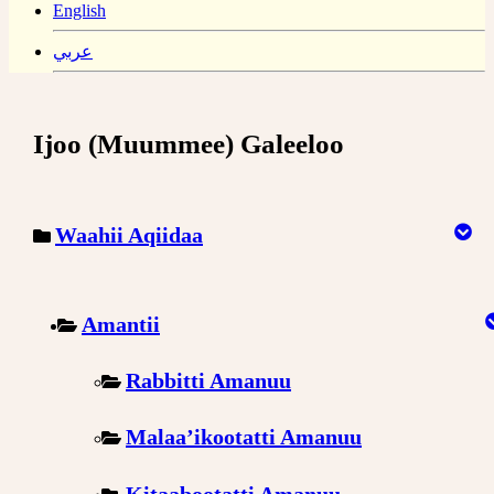
English
عربي
Ijoo (Muummee) Galeeloo
Waahii Aqiidaa
Amantii
Rabbitti Amanuu
Malaa’ikootatti Amanuu
Kitaabootatti Amanuu