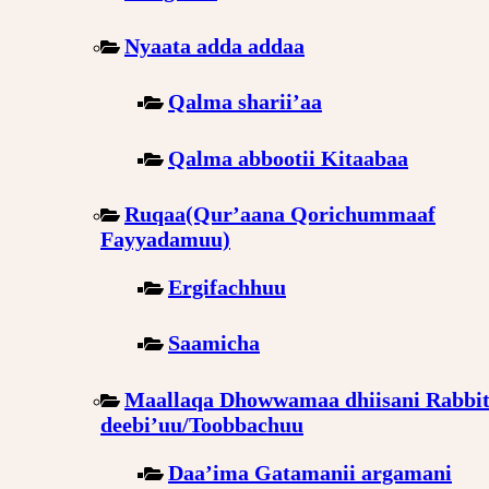
Nyaata adda addaa
Qalma sharii’aa
Qalma abbootii Kitaabaa
Ruqaa(Qur’aana Qorichummaaf
Fayyadamuu)
Ergifachhuu
Saamicha
Maallaqa Dhowwamaa dhiisani Rabbit
deebi’uu/Toobbachuu
Daa’ima Gatamanii argamani