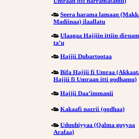
Umraan itti harramatamu)
Seera harama lamaan (Makk
Madiinaa) ilaallatu
Ulaagaa Hajjiin ittiin dirqa
ta’u
Hajjii Dubartootaa
Bifa Hajjii fi Umraa (Akkaat
Hajjii fi Umraan itti godhamu)
Hajjii Daa’immanii
Kakaafi nazrii (qodhaa)
Uduuhiyyaa (Qalma guyyaa
Arafaa)