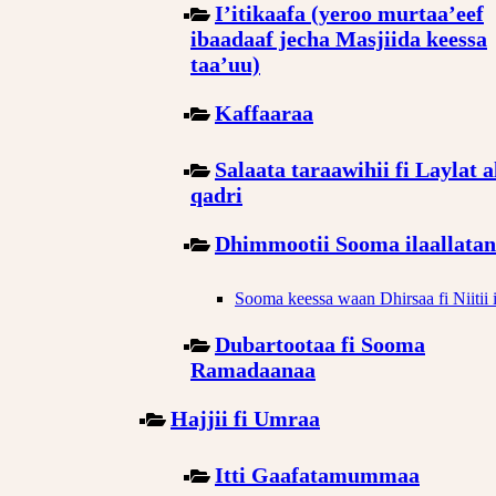
I’itikaafa (yeroo murtaa’eef
ibaadaaf jecha Masjiida keessa
taa’uu)
Kaffaaraa
Salaata taraawihii fi Laylat a
qadri
Dhimmootii Sooma ilaallatan
Sooma keessa waan Dhirsaa fi Niitii i
Dubartootaa fi Sooma
Ramadaanaa
Hajjii fi Umraa
Itti Gaafatamummaa