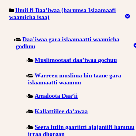
Ilmii fi Daa’iwaa (barumsa Islaamaafi
waamicha isaa)
Daa’iwaa gara islaamaatti waamicha
godhuu
Muslimootaaf daa’iwaa gochuu
Warreen muslima hin taane gara
islaamaatti waamuu
Amaloota Daa’ii
Kallattiilee da’awaa
Seera ittiin gaariitti ajajaniifi hamtuu
irraa dhorgan