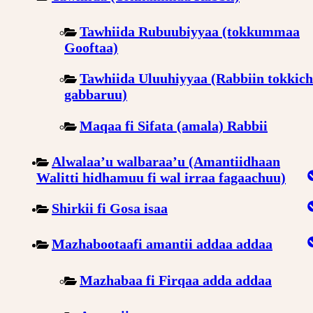
Tawhiida Rubuubiyyaa (tokkummaa
Gooftaa)
Tawhiida Uluuhiyyaa (Rabbiin tokkic
gabbaruu)
Maqaa fi Sifata (amala) Rabbii
Alwalaa’u walbaraa’u (Amantiidhaan
Walitti hidhamuu fi wal irraa fagaachuu)
Shirkii fi Gosa isaa
Mazhabootaafi amantii addaa addaa
Mazhabaa fi Firqaa adda addaa