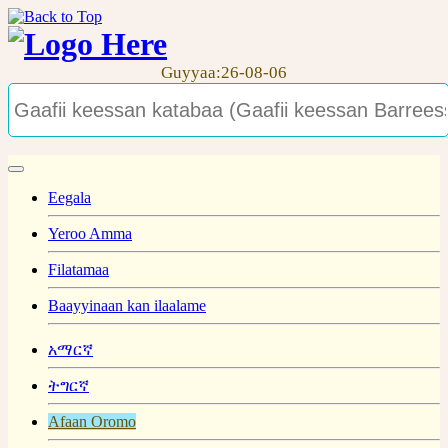
Guyyaa:26-08-06
Eegala
Yeroo Amma
Filatamaa
Baayyinaan kan ilaalame
አማርኛ
ትግርኛ
Afaan Oromo