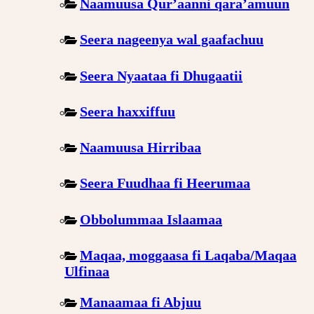
Naamuusa Qur’aanni qara’amuun
Seera nageenya wal gaafachuu
Seera Nyaataa fi Dhugaatii
Seera haxxiffuu
Naamuusa Hirribaa
Seera Fuudhaa fi Heerumaa
Obbolummaa Islaamaa
Maqaa, moggaasa fi Laqaba/Maqaa
Ulfinaa
Manaamaa fi Abjuu