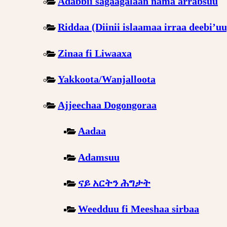
Adabbii sagaagalaan nama arrabsuu
Riddaa (Diinii islaamaa irraa deebi’uu
Zinaa fi Liwaaxa
Yakkoota/Wanjalloota
Ajjeechaa Dogongoraa
Aadaa
Adamsuu
ናይ አርትን ሕግታት
Weedduu fi Meeshaa sirbaa