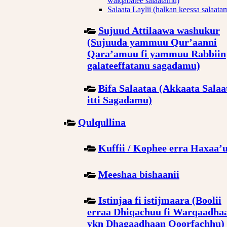
walqabatee salaatamu)
Salaata Laylii (halkan keessa salaata
Sujuud Attilaawa washukur
(Sujuuda yammuu Qur’aanni
Qara’amuu fi yammuu Rabbiin
galateeffatanu sagadamu)
Bifa Salaataa (Akkaata Salaa
itti Sagadamu)
Qulqullina
Kuffii / Kophee erra Haxaa’
Meeshaa bishaanii
Istinjaa fi istijmaara (Boolii
erraa Dhiqachuu fi Warqaadha
ykn Dhagaadhaan Qoorfachhu)