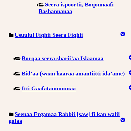
Seera ispoortii, Boqonnaafi
Bashannanaa
Usuulul Fiqhii Seera Fiqhii
Burqaa seera sharii’aa Islaamaa
Bid’aa (waan haaraa amantiitti ida’ame)
Itti Gaafatamummaa
Seenaa Ergamaa Rabbii [saw] fi kan walii
galaa