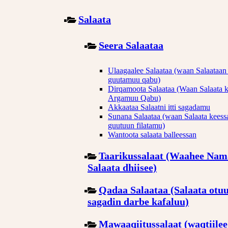
Salaata
Seera Salaataa
Ulaagaalee Salaataa (waan Salaataan 
guutamuu qabu)
Dirqamoota Salaataa (Waan Salaata k
Argamuu Qabu)
Akkaataa Salaatni itti sagadamu
Sunana Salaataa (waan Salaata keessa
guutuun filatamu)
Wantoota salaata balleessan
Taarikussalaat (Waahee Nam
Salaata dhiisee)
Qadaa Salaataa (Salaata otuu
sagadin darbe kafaluu)
Mawaaqiitussalaat (waqtiilee