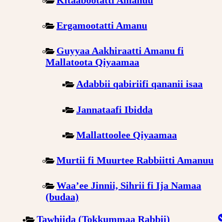
Ergamootatti Amanu
Guyyaa Aakhiraatti Amanu fi
Mallatoota Qiyaamaa
Adabbii qabiriifi qananii isaa
Jannataafi Ibidda
Mallattoolee Qiyaamaa
Murtii fi Muurtee Rabbiitti Amanuu
Waa’ee Jinnii, Sihrii fi Ija Namaa
(budaa)
Tawhiida (Tokkummaa Rabbii)