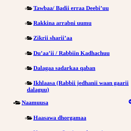
Tawbaa/ Badii erraa Deebi’uu
Rakkina arrabni uumu
Zikrii sharii’aa
Du’aa’ii / Rabbiin Kadhachuu
Dalagaa sadarkaa qaban
Ikhlaasa (Rabbii jedhanii waan gaarii
dalaguu)
Naamuusa
Haasawa dhorgamaa