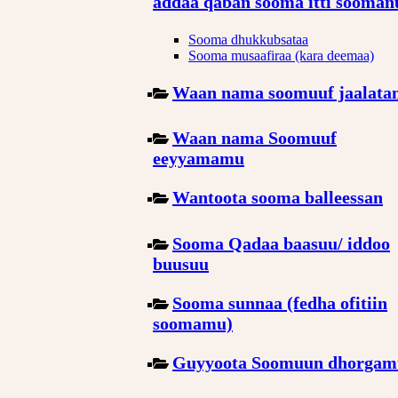
addaa qaban sooma itti sooman
Sooma dhukkubsataa
Sooma musaafiraa (kara deemaa)
Waan nama soomuuf jaalat
Waan nama Soomuuf
eeyyamamu
Wantoota sooma balleessan
Sooma Qadaa baasuu/ iddoo
buusuu
Sooma sunnaa (fedha ofitiin
soomamu)
Guyyoota Soomuun dhorgam