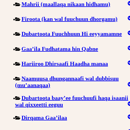
Mahrii (maallaqa nikaan hidhamu)
Firoota (kan wal fuuchuun dhorgamu)
Dubartoota Fuuchhuun Hi eeyyamamne
Gaa’ila Fudhatama hin Qabne
Hariiroo Dhirsaafi Haadha manaa
Naamuusa dhungannaafi wal dubbisuu
(mu’aanaqaa)
Dubartoota baay’ee fuuchuufi haqa isaanii
wal qixxeetti eeguu
Dirqama Gaa’ilaa