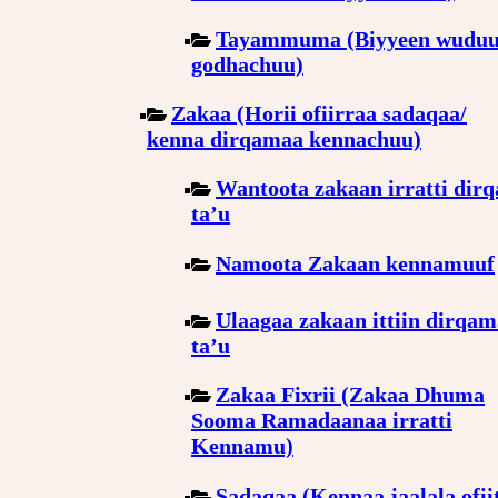
Tayammuma (Biyyeen wudu
godhachuu)
Zakaa (Horii ofiirraa sadaqaa/
kenna dirqamaa kennachuu)
Wantoota zakaan irratti dir
ta’u
Namoota Zakaan kennamuuf
Ulaagaa zakaan ittiin dirqam
ta’u
Zakaa Fixrii (Zakaa Dhuma
Sooma Ramadaanaa irratti
Kennamu)
Sadaqaa (Kennaa jaalala ofiit