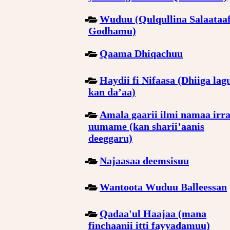
Wuduu (Qulqullina Salaataa
Godhamu)
Qaama Dhiqachuu
Haydii fi Nifaasa (Dhiiga lag
kan da’aa)
Amala gaarii ilmi namaa irra
uumame (kan sharii’aanis
deeggaru)
Najaasaa deemsisuu
Wantoota Wuduu Balleessan
Qadaa'ul Haajaa (mana
finchaanii itti fayyadamuu)