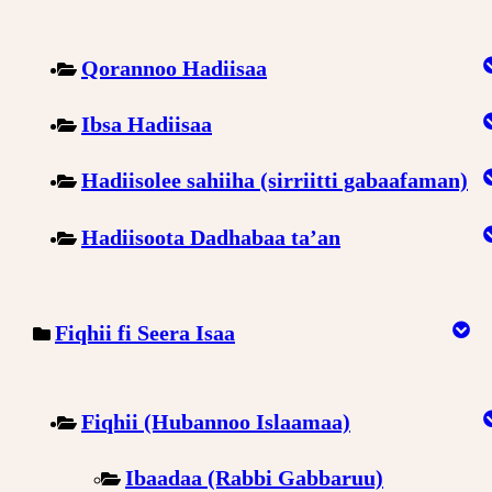
Qorannoo Hadiisaa
Ibsa Hadiisaa
Hadiisolee sahiiha (sirriitti gabaafaman)
Hadiisoota Dadhabaa ta’an
Fiqhii fi Seera Isaa
Fiqhii (Hubannoo Islaamaa)
Ibaadaa (Rabbi Gabbaruu)