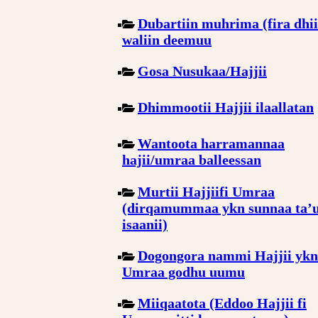
Dubartiin muhrima (fira dhii
waliin deemuu
Gosa Nusukaa/Hajjii
Dhimmootii Hajjii ilaallatan
Wantoota harramannaa
hajii/umraa balleessan
Murtii Hajjiifi Umraa
(dirqamummaa ykn sunnaa ta’
isaanii)
Dogongora nammi Hajjii ykn
Umraa godhu uumu
Miiqaatota (Eddoo Hajjii fi