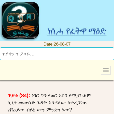
Date:26-08-07
ጥያቄ (84):
ነገር ግን የወር አበበ የሚያስቆም
ኪኒን መውሰድ ጉዳት እንዳለው ከተረጋገጠ
የሸሪያው ብይኔ ውን ምንድን ነው?