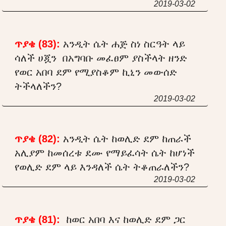
2019-03-02
ጥያቄ (83):
አንዲት ሴት ሐጅ ስነ ስርዓት ላይ
ሳለች ሀጇን በአግባቡ መፈፀም ያስችላት ዘንድ
የወር አበባ ደም የሚያስቆም ኪኒን መውሰድ
ትችላለችን?
2019-03-02
ጥያቄ (82):
አንዲት ሴት ከወሊድ ደም ከጠራች
አሊያም ከመሰረቱ ደሙ የማይፈሳት ሴት ከሆነች
የወሊድ ደም ላይ እንዳለች ሴት ትቆጠራለችን?
2019-03-02
ጥያቄ (81):
ከወር አበባ እና ከወሊድ ደም ጋር