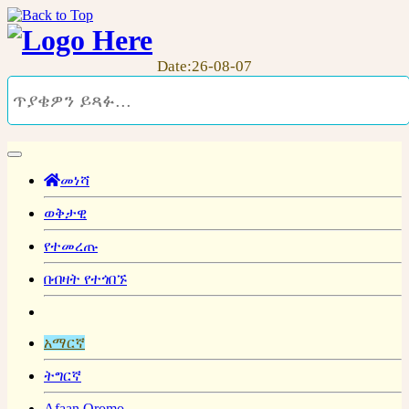
Date:26-08-07
መነሻ
ወቅታዊ
የተመረጡ
በብዛት የተጎበኙ
አማርኛ
ትግርኛ
Afaan Oromo