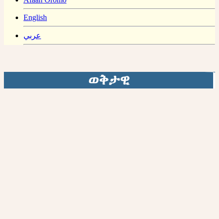
English
عربي
ወቅታዊ