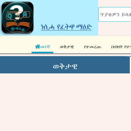
መነሻ
ወቅታዊ
የተመረጡ
በብዛት የተ
ወቅታዊ