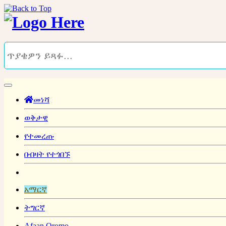
መነሻ
ወቅታዊ
የተመረጡ
በብዛት የተጎበኙ
አማርኛ
ትግርኛ
Afaan Oromo