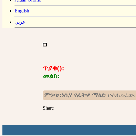
English
عربي
ጥያቄ():
መልስ:
ምንጭ:ነሲሃ የፈትዋ ማዕድ
የተለጠፈው:
Share