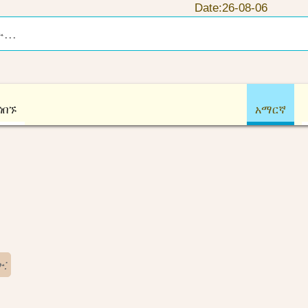
Date:26-08-06
ጎበኙ
አማርኛ
: