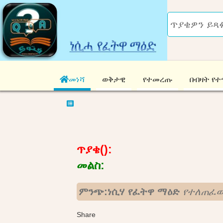
መነሻ
ወቅታዊ
የተመረጡ
በብዛት የተ
ጥያቄ():
መልስ:
ምንጭ:ነሲሃ የፈትዋ ማዕድ
የተለጠፈው
Share