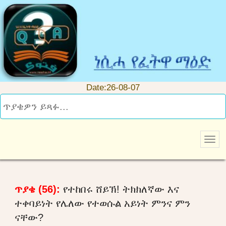
Date:26-08-07
ጥያቄ (56):
የተከበሩ ሸይኽ! ትክክለኛው እና
ተቀባይነት የሌለው የተወሱል አይነት ምንና ምን
ናቸው?