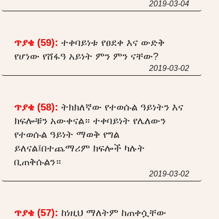
2019-03-04
ጥያቄ (59):
ተቀባይነቱ የፀደቀ እና ውድቅ
የሆነው የሸፋዓ አይነት ምን ምን ናቸው?
2019-03-02
ጥያቄ (58):
ትክክለኛው የተወሱል ዓይነትን እና
ክፍሎቹን አውቀናል። ተቀባይነት የሌለውን
የተወሱል ዓይነት ማወቅ የግል
ይለናል፤በተጨማሪም ክፍሎች ካሉት
ቢጠቅሱልን።
2019-03-02
ጥያቄ (57):
ከነዚህ ማለትም ከጠቀሷቸው