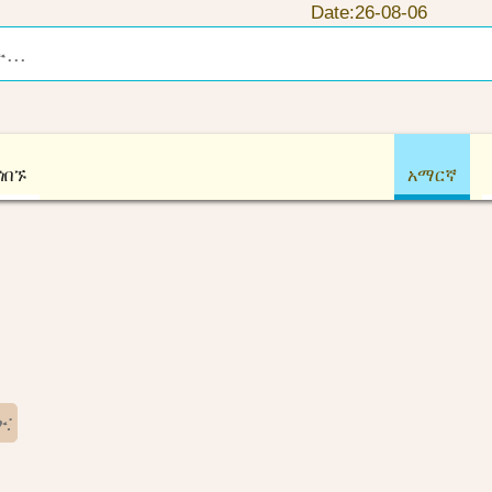
Date:26-08-06
ጎበኙ
አማርኛ
: