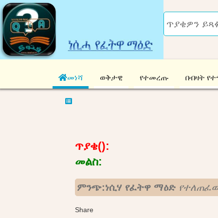
መነሻ
ወቅታዊ
የተመረጡ
በብዛት የተ
ጥያቄ():
መልስ:
ምንጭ:ነሲሃ የፈትዋ ማዕድ
የተለጠፈው
Share