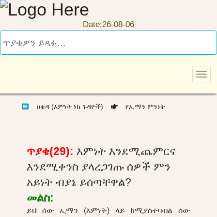
Date:26-08-06
ዐቂዳ (እምነት ነክ ጉዳዮች)
የኢማን ምንነት
ጥያቄ(29):
እምነት እንደሚጨምርና
እንደሚቀንስ ያላረጋገጡ ሰዎች ምን
አይነት ብያኔ ይሰጣቸዋል?
መልስ:
ይህ ሰው ኢማን (እምነት) ላይ ከሚያስተባብል ሰው