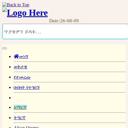
Date:26-08-09
መነሻ
ወቅታዊ
የተመረጡ
በብዛት የተጎበኙ
አማርኛ
ትግርኛ
Afaan Oromo