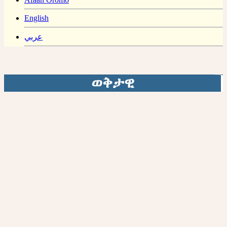
English
عربي
ወቅታዊ