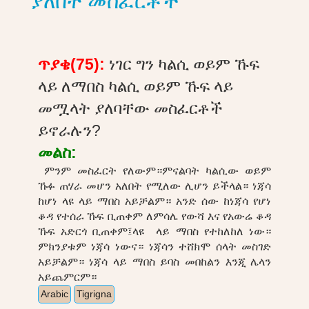
ያለበት መስፈርቶች
ጥያቄ(75):
ነገር ግን ካልሲ ወይም ኹፍ
ላይ ለማበስ ካልሲ ወይም ኹፍ ላይ
መሟላት ያለባቸው መስፈርቶች
ይኖራሉን?
መልስ:
ምንም መስፈርት የለውም።ምናልባት ካልሲው ወይም
ኹፉ ጠሃራ መሆን አለበት የሚለው ሊሆን ይችላል። ነጃሳ
ከሆነ ላዩ ላይ ማበስ አይቻልም። አንድ ሰው ከነጃሳ የሆነ
ቆዳ የተሰራ ኹፍ ቢጠቀም ለምሳሌ የውሻ እና የአውሬ ቆዳ
ኹፍ አድርጎ ቢጠቀም፤ላዩ ላይ ማበስ የተከለከለ ነው።
ምክንያቱም ነጃሳ ነውና። ነጃሳን ተሸክሞ ሰላት መስገድ
አይቻልም። ነጃሳ ላይ ማበስ ይባስ መበከልን እንጂ ሌላን
አይጨምርም።
Arabic
Tigrigna