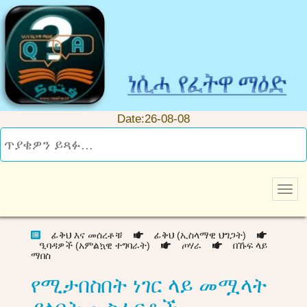
Date:26-08-08
ፊቅህ እና መሰረቶቹ
ፊቅህ (ኢስላማዊ ህግጋት)
ዒባዳዎች (አምልኳዊ ተግባራት)
ጦሃራ
በኹፍ ላይ
ማበስ
የሚታበስበት ነገር ላይ መሟላት