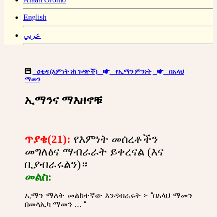
English
عربي
ዐቂዳ (እምነት ነክ ጉዳዮች)
የኢማን ምንነት
በአላህ
ማመን
ኢማንና ማእዘኖቹ
ጥያቄ(21):
የእምነት መሰረቶችን
መግለፅና ማብራራት ይቀረናል (እና
ቢያብራሩልን)።
መልስ:
ኢማን ማለት መልክተኛው እንዳብራሩት ፦ “በአላህ ማመን
በመላኢካ ማመን … “