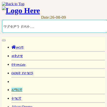
Date:26-08-09
መነሻ
ወቅታዊ
የተመረጡ
በብዛት የተጎበኙ
አማርኛ
ትግርኛ
Afaan Oromo