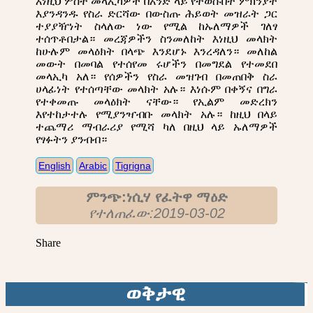
እነዚህ ሦስት መላኢካዎች በአንድ ላይ የተወሱበት ምክንያት
እያንዳንዱ የስራ ድርሻው በውስጡ ሕይወት መዝራት ጋር
ተያያዥነት ስላለው ነው የሚል ከኡለማዎች ገለፃ
ተሰጥቶበታል። መረጃዎችን ስንመለከት እነዚህ መላክት
ከሁሉም መላዕክት በላጭ እንደሆኑ እንረዳለን። መለከል
መውት በመባል የተሰየመ ሩሆችን በመግደል የተመደበ
መላኢካ አለ። የሰዎችን የስራ መዝገብ በመጠበቅ ስራ
ሀላፊነት የተሰጣቸው መላክት አሉ። እነሱም በቀኝና በግራ
የተቀመጡ መላዕክት ናቸው። የኢልም መድረክን
እየተከታተሉ የሚያንዣብቡ መላክት አሉ። ከዚህ በላይ
ተጨማሪ ማብራሪያ የሚሻ ካለ በዚህ ላይ ኡለማዎች
የፃፉትን ያንብብ።
English
Arabic
Tigrigna
ምንጭ:ነሲሃ የፈትዋ ማዕድ
የተለጠፈው:2019-03-02
Share
ወቅታዊ