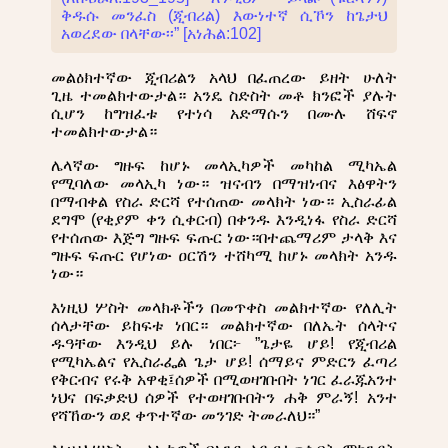
ቅዱሱ መንፈስ (ጂብሪል) እውነተኛ ሲኾን ከጌታህ
አወረደው በላቸው፡፡” [አነሕል:102]
መልዕክተኛው ጂብሪልን አላህ በፈጠረው ይዘት ሁለት
ጊዜ ተመልክተውታል። አንዴ ስድስት መቶ ክንፎች ያሉት
ሲሆን ከግዝፈቱ የተነሳ አድማሱን በሙሉ ሸፍኖ
ተመልክተውታል።
ሌላኛው ግዙፍ ከሆኑ መላኢካዎች መካከል ሚካኤል
የሚባለው መላኢካ ነው። ዝናብን በማዝነብና እፅዋትን
በማብቀል የስራ ድርሻ የተሰጠው መላክት ነው። ኢስራፊል
ደግሞ (የቂያም ቀን ሲቀርብ) በቀንዱ እንዲነፋ የስራ ድርሻ
የተሰጠው እጅግ ግዙፍ ፍጡር ነው።በተጨማሪም ታላቅ እና
ግዙፍ ፍጡር የሆነው ዐርሽን ተሸካሚ ከሆኑ መላክት አንዱ
ነው።
እነዚህ ሦስት መላክቶችን በመጥቀስ መልክተኛው የለሊት
ሰላታቸው ይከፍቱ ነበር። መልክተኛው በለኤት ሰላትና
ዱዓቸው እንዲህ ይሉ ነበር፦ ”ጌታዬ ሆይ! የጂብሪል
የሚካኤልና የኢስራፌል ጌታ ሆይ! ሰማይና ምድርን ፈጣሪ
የቅርብና የሩቅ አዋቂ፤ሰዎች በሚወዛገቡበት ነገር ፈራጁአንተ
ነህና በፍቃድህ ሰዎች የተወዛገቡበትን ሐቅ ምራኝ! አንተ
የሻኸውን ወደ ቀጥተኛው መንገድ ትመራለህ።”