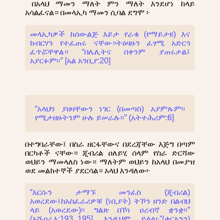
በአላህ ማመን ማለት ምን ማለት እንደሆነ ከላይ
አሳልፈናል። በመላኢካ ማመን ሲባል ደግሞ ፦
መላኢካዎች ከሰውልጅ እይታ የራቁ (የማይታዩ) እና
ከብርሃን የተፈጠሩ ናቸው።ትዕዛዙን ፈፃሚ አድርጎ
ፈጥሯቸዋል። “በሌሊትና በቀንም ያጠሩታል፤
አያርፉም፡፡” [አል አንቢያ:20]
“አላህን ያዘዛቸውን ነገር (በመጣስ) አያምጹም፡፡
የሚታዘዙትንም ሁሉ ይሠራሉ፡፡” (አትተሕሪም:6]
በተግባራቸው፤ በስራ ዘርፋቸውና በደረጃቸው እጅግ በጣም
በርካቶች ናቸው። ጂብሪል ዐለይሂ ሰላም የስራ ድርሻው
ወህይን ማመላለስ ነው። ማለትም ወህይን ከአላህ በመያዝ
ወደ መልክተኞች ያደርሳል። አላህ እንዳለው፦
“እርሱን ታማኙ መንፈስ (ጂብሪል)
አወረደው፤ከአስፈራሪዎቹ (ነቢያት) ትኾን ዘንድ በልብህ
ላይ (አወረደው)፡፡ ግልጽ በኾነ ዐረብኛ ቋንቋ፡፡”
(አሹዐራእ:193_195] እንዲህም ይላል፦”(ቁርኣንን)