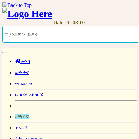
Date:26-08-07
መነሻ
ወቅታዊ
የተመረጡ
በብዛት የተጎበኙ
አማርኛ
ትግርኛ
Afaan Oromo