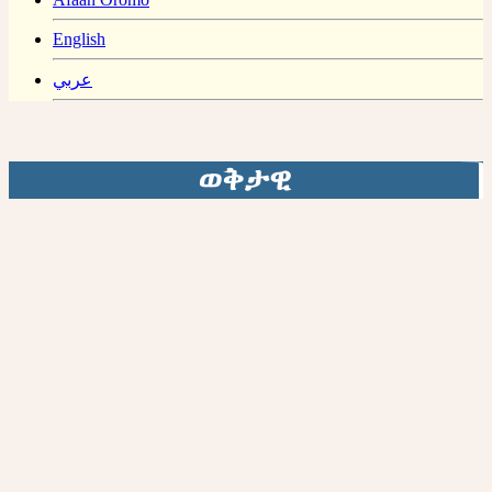
English
عربي
ወቅታዊ