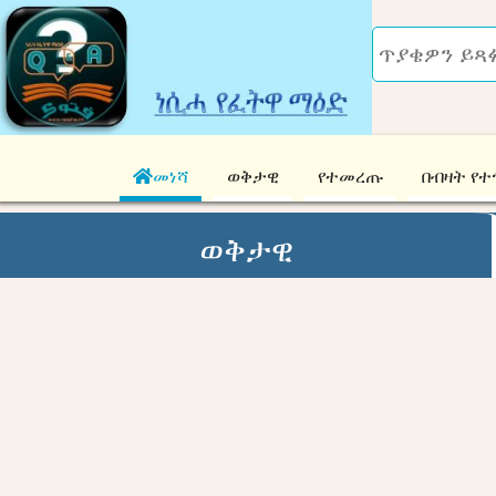
መነሻ
ወቅታዊ
የተመረጡ
በብዛት የተ
ወቅታዊ