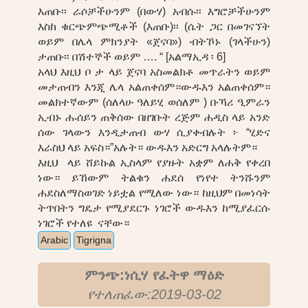
እጠቡ፡፡ ራሶቻችሁንም (በውሃ) አብሱ፡፡ እግሮቻችሁንም
እስከ ቁርጭምጭሚቶች (እጠቡ)፡፡ (ሴት ጋር በመገናኘት
ወይም በሌላ ምክንያት «ጀናባ») ብትኾኑ (ገላችሁን)
ታጠቡ፡፡ በሽተኞች ወይም …. “ [አልማኢዳ ፡ 6]
አላህ እዚህ ቦ ታ ላይ ጀናባ አስመልክቶ መጥራትን ወይም
መታጠብን እንጂ ሌላ አልጠቀሰም።ውዱእን አልጠቀሰም።
መልክተኛውም (ሰለላሁ ዓለይሂ ወሰለም ) ቡኻሪ ዒምራን
ኢብኑ ሑሰይን ጠቅሰው በዘገቡት ረጅም ሐዲስ ላይ አንድ
ሰው ገላውን እንዲታጠብ ውሃ ሲያቀብሉት ፦ “ሂድና
እራስህ ላይ አፍስ።”አሉት። ውዱእን አድርግ አላሉትም።
እዚህ ላይ ሸይኩል ኢስላም የያዙት አቋም ለሐቅ የቀረበ
ነው። ይኸውም ትልቁን ሐደሰ የነየተ ትንሹንም
ሐደስለማስወገድ ነይቷል የሚለው ነው። ከዚህም በመነሳት
ትጥበትን ግዴታ የሚያደርጉ ነገሮች ውዱእን ከሚያፈርሱ
ነገሮች የተለዩ ናቸው።
Arabic
Tigrigna
ምንጭ:ነሲሃ የፈትዋ ማዕድ
የተለጠፈው:2019-03-02