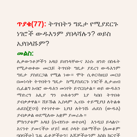
ጥያቄ(77):
ትጥበትን ግዴታ የሚያደርጉ
ነገሮች ውዱእንም ያበላሻሉን? ወይስ
አያበላሹም?
መልስ:
ሊቃውንቶቻችን አላህ ይዘንላቸውና እነሱ ዘንድ በስፋት
የሚታወቀው መርህ፤ ትጥበት ግዴታ ያደረገ ውዱእንም
ግዴታ ያስደርጋል የሚል ነው። ሞት ሲቀር፡ከዚህ መርህ
በመነሳት ትጥበትን ግዴታ ከሚያስደርጉ ነገሮች ሊታጠብ
ሲፈልግ አብሮ ውዱእን መነየት ይኖርበታል። ወይ ውዱእን
ማድረግ አሊያ ግን ሁለቱንም ኒያ ካሰበ ትጥበቱ
ያብቃቃዋል። ሸይኹል ኢስላም ኢብኑ ተይሚያህ ለትልቁ
ሐደስ(ጀናባ) የተነየተው ኒያህ ለትንሹ ሐደስ (ውዱእ)
ያብቃቃል ወደሚለው አቋም ያመራሉ።
ምክንያቱም አላህ (ሱብሃነሁ ወተዐላ) እንዲህ ይላልና፦
እናንተ ያመናችሁ ሆይ! ወደ ሶላት በቆማችሁ (ለመቆም
ባሰባችሁ) ጊዜ ፊቶቻችሁን፣ እጆቻችሁንም እስከ ክርኖች