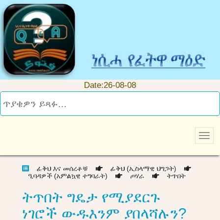
Date:26-08-08
ፊቅህ እና መሰረቶቹ
ፊቅህ (ኢስላማዊ ህግጋት)
ዒባዳዎች (አምልኳዊ ተግባራት)
ጦሃራ
ትጥበት
ትጥበት ግዴታ የሚያደርጉ
ነገሮች ውዱእንም ያበላሻሉን?