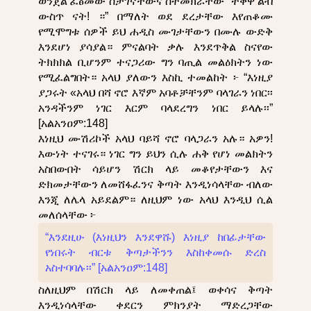
ወንጀል ፈፅመው ስታገኛቸውና ስትመክራቸው “ተቅዋ ልብ
ውስጥ ናት! ።” በማለት ወደ ደረታቸው እየጠቆሙ
የሚሞግቱ ሰዎች ይህ ሐዲስ ሙገታቸውን በሙሉ ውድቅ
እንደሆነ ያሳያል። ምናልባት ቃሉ እንደጥቅል ስናየው
ትክክክል ቢሆንም ተናጋሪው ግን ባጢል መልዕክትን ነው
የሚፈልግበት። አላህ ያለውን እስኪ ተመልከት ፦ “እነዚያ
ያጋሩት «አላህ በሻ ኖሮ እኛም አባቶቻቸንም ባላገራን ነበር፡፡
አንዳችንም ነገር እርም ባላደረግን ነበር ይላሉ፡፡”
[አልአንዐም:148]
እነዚህ ሙሽሪኮች አላህ ባይሻ ኖሮ ባላጋራን አሉ። አዎን!
እውነት ተናገሩ። ነገር ግን ይህን ሲሉ ሐቅ የሆነ መልክትን
አስበውበት ሳይሆን ሽርክ ላይ መቆየታቸውን እና
ድክመታቸውን ለመሸፋፈንና ቅጣት እንዲነሳላቸው ብለው
እንጂ ለሌላ አይደልም። ለዚህም ነው አላህ እንዲህ ሲል
መለሰላቸው ፦
“እንደዚሁ (እነዚህን እንደዋሹ) እነዚያ ከበፊታቸው
የነበሩት ብርቱ ቅጣታችንን እስከቀመሱ ድረስ
አስተባባሉ፡፡” [አልአንዐም:148]
ስለዚህም በሽርክ ላይ ለመቀጠል፤ ወቀሳና ቅጣት
እንዲነሳላቸው ቀደርን ምክንያት ማድረጋቸው