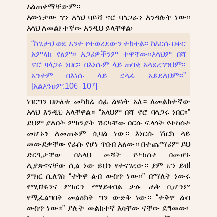
አልጠቀማቸውም።
እውነታው ግን አላህ ባይሻ ኖሮ ባላጋራን እንዳሉት ነው።
አላህ ለመልክተኛው እንዲህ ይላቸዋል፦
“ከጌታህ ወደ አንተ የተወረደውን ተከተል፡፡ ከእርሱ በቀር
አምላክ የለም፡፡ አጋሪዎችንም ተዋቸው፡፡አላህም በሻ
ኖሮ ባላጋሩ ነበር፡፡ በእነሱም ላይ ጠባቂ አላደረግንህም፡፡
አንተም በእነሱ ላይ ኃላፊ አይደለህም፡፡”
[አልአንዐም:106_107]
ነገርግን በሁለቱ መካከል ሰፊ ልዩነት አለ። ለመልክተኛው
አላህ እንዲህ አላቸዋል። “አላህም በሻ ኖሮ ባላጋሩ ነበር፡፡”
ይህም ያለበት ምክንያት ሽርካቸው በርሱ ፍላጎት የተከሰተ
መሆኑን ለመጠቆም ሲባል ነው። እነርሱ ሽርክ ላይ
መውደቃቸው የራሱ የሆነ ጥበብ አለው። በተጨማሪም ይህ
ድርጊታቸው በአላህ መሻት የተከሰተ በመሆኑ
ሊያጽናናቸው ሲል ነው ይህን የተናገረው። ያም ሆነ ይህ!
ምክር ሲለገስ “ተቅዋ ልብ ውስጥ ነው።” በማለት ነውሩ
የሚሸፍንና ምክርን የማይቀበል ቃሉ ሐቅ ቢሆንም
የሚፈልግበት መልዕክት ግን ውድቅ ነው። “ተቅዋ ልብ
ውስጥ ነው።” ያሉት መልክተኛ እሳቸው ናቸው ደግመው፦