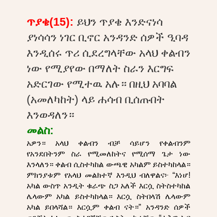
ጥያቄ(15):
ይህን ጥያቄ እንድናነሳ
ያነሳሳን ነገር ቢኖር አንዳንድ ሰዎች ዒባዳ
እንዲሰሩ ጥሪ ሲደረግላቸው አላህ ቀልብን
ነው የሚያየው በማለት ስራን እርግፍ
አድርገው የሚተዉ አሉ። በዚህ አባባል
(አመለካከት) ላይ ሐሳብ ቢሰጡበት
እንወዳለን።
መልስ:
አዎን። አላህ ቀልብን ብቻ ሳይሆን የቀልብንም
የአንደበትንም ስራ የሚመለከትና የሚሰማ ጌታ ነው
እንላለን። ቀልብ ሲስተካከል ውጫዊ አካልም ይስተካከላል።
ምክንያቱም የአላህ መልክተኛ እንዲህ ብለዋልና፦ “እነሆ!
አካል ውስጥ አንዲት ቁራጭ ስጋ አለች እርሷ ስትስተካከል
ሌላውም አካል ይስተካከላል። እርሷ ስትበላሽ ሌላውም
አካል ይበላሻል። እርሷም ቀልብ ናት።” አንዳንድ ሰዎች