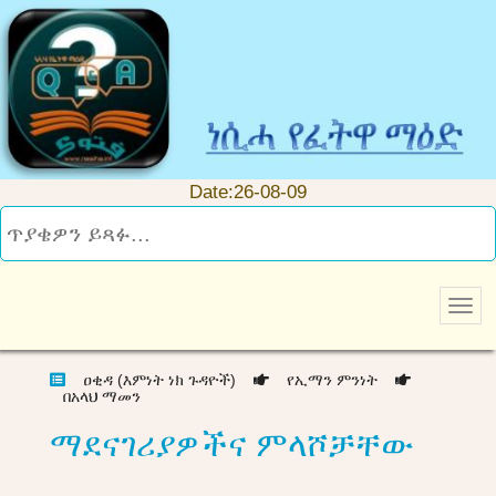
Date:26-08-09
ዐቂዳ (እምነት ነክ ጉዳዮች)
የኢማን ምንነት
በአላህ ማመን
ማደናገሪያዎችና ምላሾቻቸው