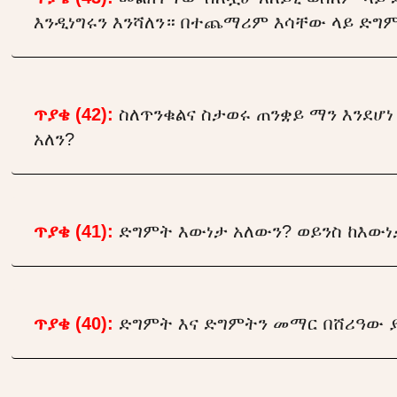
እንዲነግሩን እንሻለን። በተጨማሪም እሳቸው ላይ ድግምት
ጥያቄ (42):
ስለጥንቁልና ስታወሩ ጠንቋይ ማን እንደሆነ 
አለን?
ጥያቄ (41):
ድግምት እውነታ አለውን? ወይንስ ከእውነታ
ጥያቄ (40):
ድግምት እና ድግምትን መማር በሸሪዓው ያ