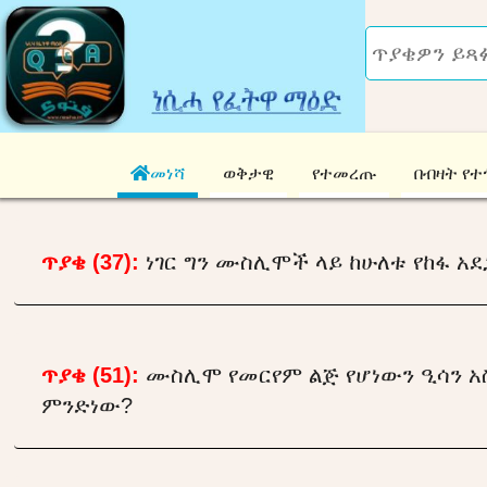
መነሻ
ወቅታዊ
የተመረጡ
በብዛት የተ
ጥያቄ (37):
ነገር ግን ሙስሊሞች ላይ ከሁለቱ የከፋ አደ
ጥያቄ (51):
ሙስሊሞ የመርየም ልጅ የሆነውን ዒሳን አ
ምንድነው?