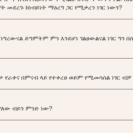
 መደረጉ ከነብይነት ማዕረግ ጋር የሚቃረን ነገር ነውን?
ነግረውናል ድግምትም ምን እንደሆነ ገልፀውልናል ነገር ግን በ
 የራቀና በምናብ ላይ የተቀረፀ ወይም የሚመሳሰል ነገር ብቻ
ለው ብይን ምንድ ነው?