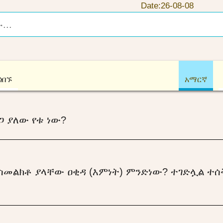
Date:26-08-08
ጎበኙ
አማርኛ
ጋ ያለው የቱ ነው?
ስመልክቶ ያላቸው ዐቂዳ (እምነት) ምንድነው? ተገድሏል ተሰ