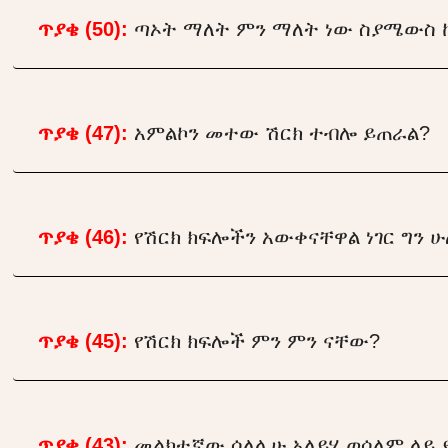
ጥያቄ (50):
ጣኦት ማለት ምን ማለት ነው ስያሜውስ ከ
ጥያቄ (47):
አምልኮን መተው ሽርክ ተብሎ ይጠራል?
ጥያቄ (46):
የሽርክ ክፍሎችን አውቀናቸዋል ነገር ግን ሁ
ጥያቄ (45):
የሽርክ ክፍሎች ምን ምን ናቸው?
ጥያቄ (43):
መልክተኛው ሰለሏሁ አለይሂ ወሰለም ላይ ድ