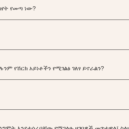
የት የመጣ ነው?
ሉንም የሽርክ አይነቶችን የሚገልፅ ገለፃ ይኖራልን?
ግምት እንደተሰራባቸው የሚገልፁ ዘገባዎች መጥተዋል፤ ስለዚ