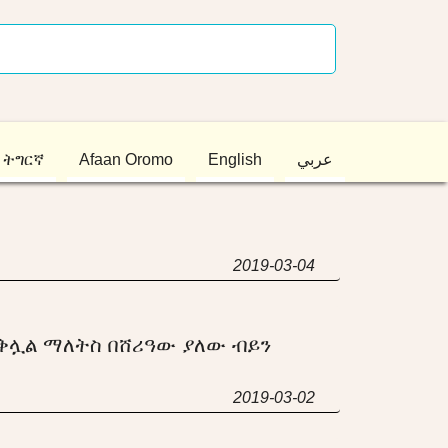
ትግርኛ
Afaan Oromo
English
عربي
2019-03-04
ቅሏል ማለትስ በሸሪዓው ያለው ብይን
2019-03-02