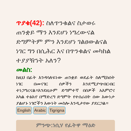
ጥያቄ(42):
ስለጥንቁልና ስታወሩ
ጠንቋይ ማን እንደሆነ ነግረውናል
ድግምትም ምን እንደሆነ ገልፀውልናል
ነገር ግን በሲሕር እና በጥንቁልና መካከል
ተያያዥነት አለን?
መልስ:
ከዚህ በፊት እንዳሳለፍነው ጠንቋይ ወደፊት ስለሚከሰት
ነገር በመናገር ሰዎችን እንደሚያጭበርብር
ተነጋግረናል።እንደዚሁም ድግምተኛ በሰዎች አእምሮና
አካል ተፅእኖ በማድረግ ድግምት የተሰራበት ሰው እውነታ
ያልሆኑ ነገሮችን እውነት መስሎ እንዲታየው ያደርጋል።
English
Arabic
Tigrigna
ምንጭ:ነሲሃ የፈትዋ ማዕድ