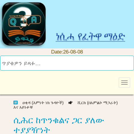
Date:26-08-08
ዐቂዳ (እምነት ነክ ጉዳዮች)
ሺርክ (በአምልኮ ማጋራት)
እና አይነቶቹ
ሲሕር ከጥንቁልና ጋር ያለው
ተያያዥነት