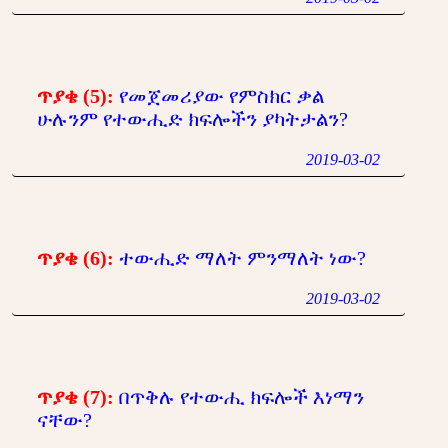
ጥያቄ (5):
የመጀመሪያው የምስክር ቃል
ሁሉንም የተውሒድ ክፍሎችን ያካትታልን?
2019-03-02
ጥያቄ (6):
ተውሒድ ማለት ምንማለት ነው?
2019-03-02
ጥያቄ (7):
በጥቅሉ የተውሒ ክፍሎች እነማን
ናቸው?