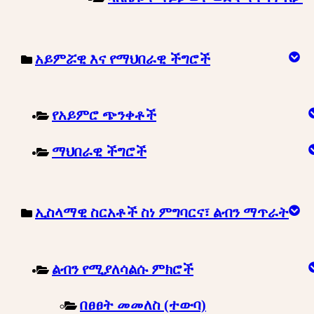
አይምሯዊ እና የማህበራዊ ችግሮች
የአይምሮ ጭንቀቶች
ማህበራዊ ችግሮች
ኢስላማዊ ስርአቶች ስነ ምግባርና፣ ልብን ማጥራት
ልብን የሚያለሳልሱ ምክሮች
በፀፀት መመለስ (ተውባ)