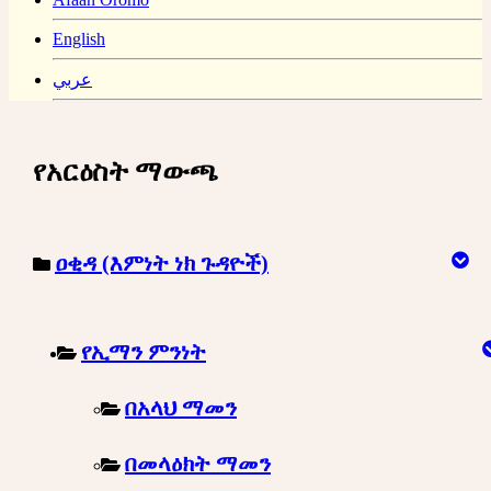
English
عربي
የአርዕስት ማውጫ
ዐቂዳ (እምነት ነክ ጉዳዮች)
የኢማን ምንነት
በአላህ ማመን
በመላዕክት ማመን