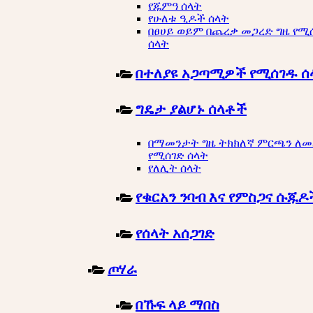
የጁምዓ ሰላት
የሁለቱ ዒዶች ሰላት
በፀሀይ ወይም በጨረቃ መጋረድ ግዜ የሚ
ሰላት
በተለያዩ አጋጣሚዎች የሚሰገዱ ሰ
ግዴታ ያልሆኑ ሰላቶች
በማመንታት ግዜ ትክክለኛ ምርጫን ለ
የሚሰገድ ሰላት
የለሊት ሰላት
የቁርአን ንባብ እና የምስጋና ሱጁዶ
የሰላት አሰጋገድ
ጦሃራ
በኹፍ ላይ ማበስ