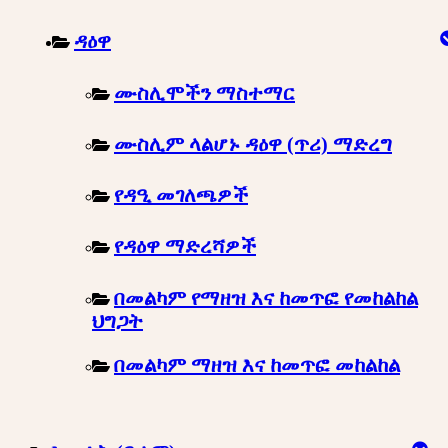
ዳዕዋ
ሙስሊሞችን ማስተማር
ሙስሊም ላልሆኑ ዳዕዋ (ጥሪ) ማድረግ
የዳዒ መገለጫዎች
የዳዕዋ ማድረሻዎች
በመልካም የማዘዝ እና ከመጥፎ የመከልከል
ህግጋት
በመልካም ማዘዝ እና ከመጥፎ መከልከል