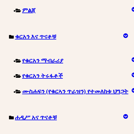
ምልጃ
ቁርአን እና ጥናቶቹ
የቁርአን ማብራሪያ
የቁርአን ትሩፋቶች
ሙስሐፍን (የቁርኣን ጥራዝን) የተመለከቱ ህግጋት
ሐዲሥ አና ጥናቶቹ