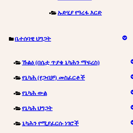
ኡድሂያ የዓረፋ እርድ
ቤተሰባዊ ህግጋት
ኹልዕ (በሴቷ ጥያቄ ኒካሕን ማፍረስ)
የኒካሕ (የጋብቻ) መስፈርቶች
የኒካሕ ውል
የኒካሕ ህግጋት
ኒካሕን የሚያፈርሱ ነገሮች