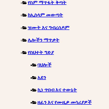
የስም ማጥፋት ቅጣት
ከኢስላም መውጣት
ዝሙት እና ግብረሰዶም
ሌሎችን ማጥቃት
የስህተት ግድያ
ባህሎች
አደን
ኪነ ጥበብ እና ተውኔት
ዘፈን እና የሙዚቃ መሳሪያዎች