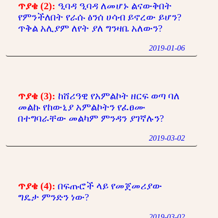
ጥያቄ (2):
ዒባዳ ዒባዳ ለመሆኑ ልናውቅበት
የምንችለበት የራሱ ፅንሰ ሀሳብ ይኖረው ይሆን?
ጥቅል አሊያም ለየት ያለ ግንዛቤ አለውን?
2019-01-06
ጥያቄ (3):
ከሸሪዓዊ የአምልኮት ዘርፍ ወጣ ባለ
መልኩ የከውኒያ አምልኮትን የፈፀሙ
በተግባራቸው መልካም ምንዳን ያገኛሉን?
2019-03-02
ጥያቄ (4):
በፍጡሮች ላይ የመጀመሪያው
ግዴታ ምንድን ነው?
2019-03-02