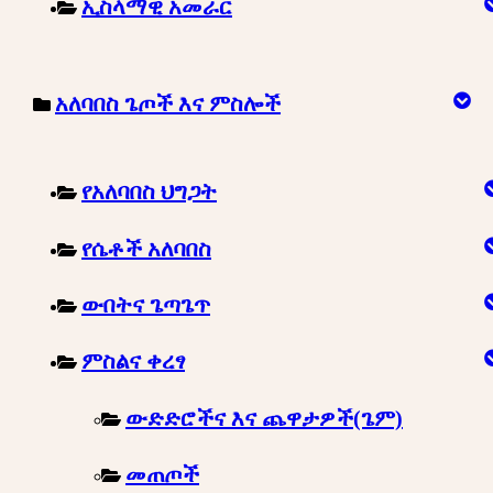
ኢስላማዊ አመራር
አለባበስ ጌጦች እና ምስሎች
የአለባበስ ህግጋት
የሴቶች አለባበስ
ውበትና ጌጣጌጥ
ምስልና ቀረፃ
ውድድሮችና እና ጨዋታዎች(ጌም)
መጠጦች