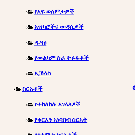
የአፍ ወለምታዎች
አዝካሮችና ውዳሴዎች
ዱዓዕ
የመልካም ስራ ትሩፋቶች
ኢኽላስ
ስርአቶች
የተከለከሉ አገላለፆች
የቁርአን አነባበብ ስርአት