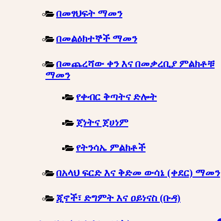
በመፃህፍት ማመን
በመልዕክተኞች ማመን
በመጨረሻው ቀን እና በመቃረቢያ ምልክቶቹ
ማመን
የቀብር ቅጣትና ድሎት
ጀነትና ጀሀነም
የትንሳኤ ምልክቶች
በአላህ ፍርድ እና ቅድመ ውሳኔ (ቀደር) ማመን
ጂኖች፣ ድግምት እና ዐይነናስ (ቡዳ)