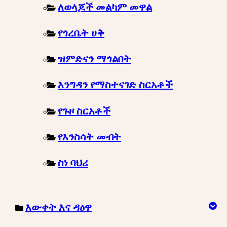
ለወላጆች መልካም መዋል
የጎረቤት ሀቅ
ዝምድናን ማጎልበት
እንግዳን የማስተናገድ ስርአቶች
የጉዞ ስርአቶች
የእንስሳት መብት
ስነ ባህሪ
እውቀት እና ዳዕዋ