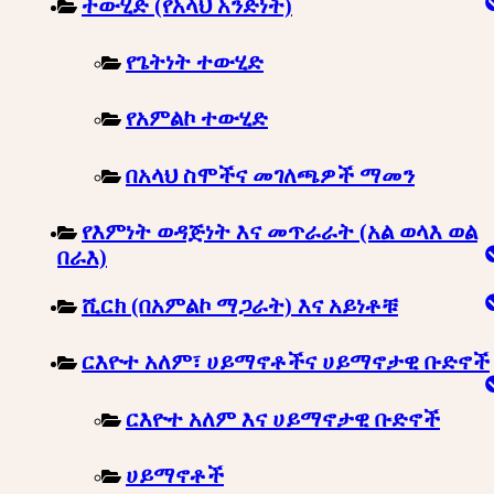
ተውሂድ (የአላህ አንድነት)
የጌትነት ተውሂድ
የአምልኮ ተውሂድ
በአላህ ስሞችና መገለጫዎች ማመን
የእምነት ወዳጅነት እና መጥራራት (አል ወላእ ወል
በራእ)
ሺርክ (በአምልኮ ማጋራት) እና አይነቶቹ
ርእዮተ አለም፣ ሀይማኖቶችና ሀይማኖታዊ ቡድኖች
ርእዮተ አለም እና ሀይማኖታዊ ቡድኖች
ሀይማኖቶች