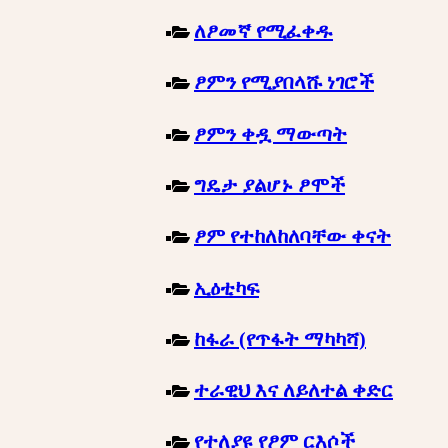
ለፆመኛ የሚፈቀዱ
ፆምን የሚያበላሹ ነገሮች
ፆምን ቀዷ ማውጣት
ግዴታ ያልሆኑ ፆሞች
ፆም የተከለከለባቸው ቀናት
ኢዕቲካፍ
ከፋራ (የጥፋት ማካካሻ)
ተራዊህ እና ለይለተል ቀድር
የተለያዩ የፆም ርእሶች