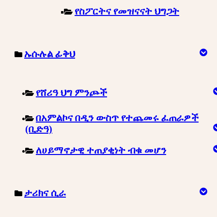
የስፖርትና የመዝናናት ህግጋት
ኡሱሉል ፊቅህ
የሸሪዓ ህግ ምንጮች
በአምልኮና በዲን ውስጥ የተጨመሩ ፈጠራዎች
(ቢድዓ)
ለሀይማኖታዊ ተጠያቂነት ብቁ መሆን
ታሪክና ሲራ