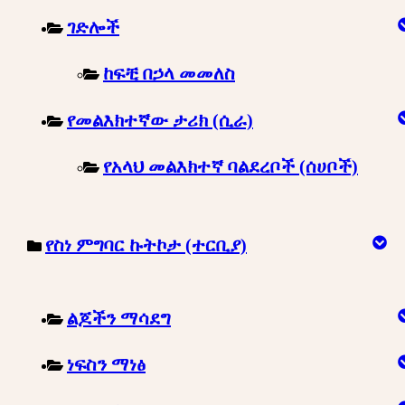
ገድሎች
ከፍቺ በኃላ መመለስ
የመልእክተኛው ታሪክ (ሲራ)
የአላህ መልእክተኛ ባልደረቦች (ሰሀቦች)
የስነ ምግባር ኩትኮታ (ተርቢያ)
ልጆችን ማሳደግ
ነፍስን ማነፅ