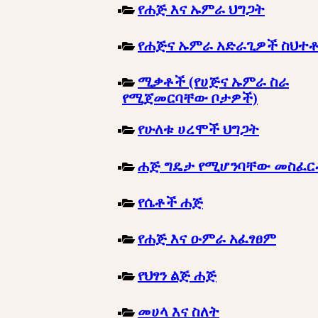
የሐጅ እና ኡምራ ህግጋት
የሐጅና ኡምራ አድራጊዎች ስህተ
ሚቃቶች (የሀጅና ኡምራ ስራ
የሚጀመርባቸው ቦታዎች)
የሁለቱ ሀረሞች ህግጋት
ሐጅ ግዴታ የሚሆንባቸው መስፈ
የሴቶች ሐጅ
የሐጅ እና ዑምራ አፈፃፀም
የህፃን ልጅ ሐጅ
መሀላ እና ስለት