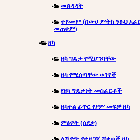
መጸዳዳት
ተየሙም (በውሀ ምትክ ንፁህ አፈ
መጠቀም)
ዘካ
ዘካ ግዴታ የሚሆንባቸው
ዘካ የሚሰጣቸው ወገኖች
የዘካ ግዴታነት መስፈርቶች
ዘካተል ፊጥር የፆም መፍቻ ዘካ
ምፅዋት (ሰደቃ)
ለሽያጭ የተዘጋጁ ሸቀጦች ዘካ