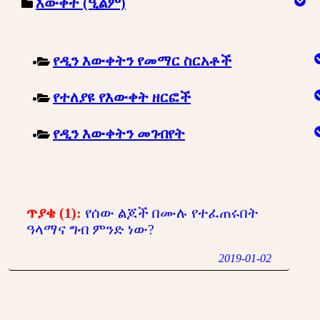
እውቀት (ዒልም)
የዲን እውቀትን የመማር ስርአቶች
የተለያዩ የእውቀት ዘርፎች
የዲን እውቀትን መገብየት
ጥያቄ (1):
የሰው ልጆች በሙሉ የተፈጠሩበት
ዓላማና ግብ ምንድ ነው?
2019-01-02