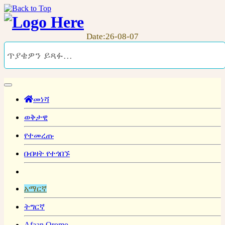
Date:26-08-07
መነሻ
ወቅታዊ
የተመረጡ
በብዛት የተጎበኙ
አማርኛ
ትግርኛ
Afaan Oromo