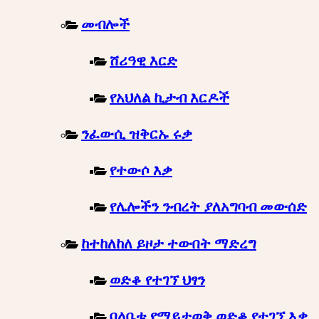
መብሎች
ሸሪዓዊ እርድ
የአህለል ኪታብ እርዶች
ንፈውሲ ዝቅርኡ ሩቃ
የተውሶ እቃ
የሌሎችን ንብረት ያለአግባብ መውሰድ
ከተከለከለ ይዞታ ተውበት ማድረግ
ወድቆ የተገኘ ህፃን
ባለቤቱ የማይታወቅ ወድቆ የተገኘ እቃ