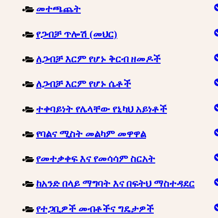
መተጫጨት
የጋብቻ ጥሎሽ (መህር)
ለጋብቻ እርም የሆኑ ቅርብ ዘመዶች
ለጋብቻ እርም የሆኑ ሴቶች
ተቀባይነት የሌላቸው የኒካህ አይነቶች
የባልና ሚስት መልካም መዋዋል
የመተቃቀፍ እና የመሳሳም ስርአት
ከአንድ በላይ ማግባት እና በፍትህ ማስተዳደር
የተጋቢዎች መብቶችና ግዴታዎች