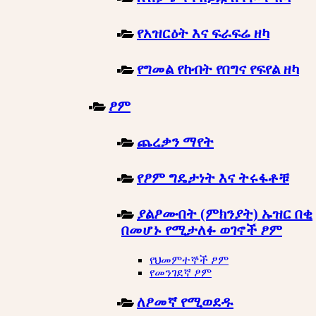
የአዝርዕት እና ፍራፍሬ ዘካ
የግመል የከብት የበግና የፍየል ዘካ
ፆም
ጨረቃን ማየት
የፆም ግዴታነት እና ትሩፋቶቹ
ያልፆሙበት (ምክንያት) ኡዝር በቂ
በመሆኑ የሚታለፉ ወገኖች ፆም
የህመምተኞች ፆም
የመንገደኛ ፆም
ለፆመኛ የሚወደዱ