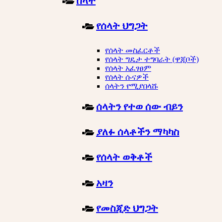
ሰላት
የሰላት ህግጋት
የሰላት መስፈርቶች
የሰላት ግዴታ ተግባራት (ዋጂቦች)
የሰላት አፈፃፀም
የሰላት ሱናዎች
ሰላትን የሚያበላሹ
ሰላትን የተወ ሰው ብይን
ያለፉ ሰላቶችን ማካካስ
የሰላት ወቅቶች
አዛን
የመስጂድ ህግጋት