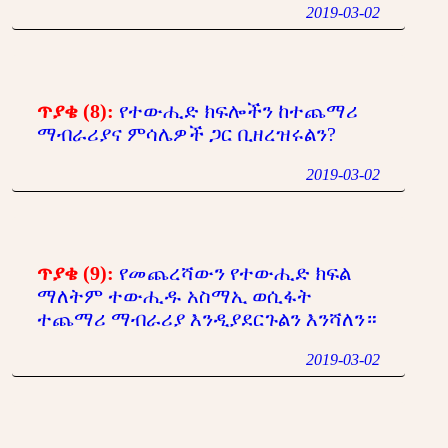
2019-03-02
ጥያቄ (8):
የተውሒድ ክፍሎችን ከተጨማሪ
ማብራሪያና ምሳሌዎች ጋር ቢዘረዝሩልን?
2019-03-02
ጥያቄ (9):
የመጨረሻውን የተውሒድ ክፍል
ማለትም ተውሒዱ አስማኢ ወሲፋት
ተጨማሪ ማብራሪያ እንዲያደርጉልን እንሻለን።
2019-03-02