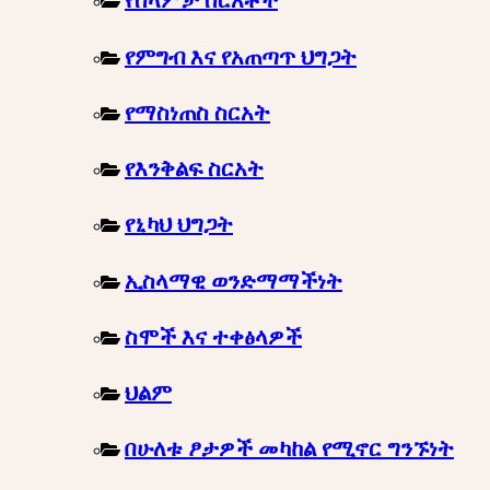
የሰላምታ ስርአቶች
የምግብ እና የአጠጣጥ ህግጋት
የማስነጠስ ስርአት
የእንቅልፍ ስርአት
የኒካህ ህግጋት
ኢስላማዊ ወንድማማችነት
ስሞች እና ተቀፅላዎች
ህልም
በሁለቱ ፆታዎች መካከል የሚኖር ግንኙነት