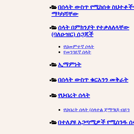
በሰላት ውስጥ የሚከሰቱ ስህተቶች
ማካካሻቸው
ሰላት በምክንያት የተቃለለላቸው
(ባለዑዝር) ሰጋጆች
የህመምተኛ ሶላት
የመንገደኛ ሰላት
ኢማምነት
በሰላት ውስጥ ቁርአንን መቅራት
የህብረት ሰላት
የህብረት ሰላት (ሰላተል ጀማዓህ) ብይን
በተለያዩ አጋጣሚዎች የሚሰገዱ ሰ