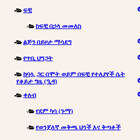
ፍቺ
ከፍቺ በኃላ መመለስ
ልጅን በይዞታ ማሳደግ
የጥቢ ህግጋት
ከባሏ ጋር በሞት ወይም በፍቺ የተለያየች ሴት
የቆይታ ግዜ (ዒዳ)
ቀለብ
የደም ካሳ (ጉማ)
የወንጀለኛ መቅጫ ህጎች እና ቅጣቶች