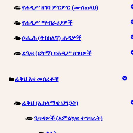
የሐዲሥ ዘገባ ምርምር (ሙስጠላህ)
የሐዲሥ ማብራሪያዎች
ሶሒሕ (ትክክለኛ) ሐዲሦች
ደዒፍ (ደካማ) የሐዲሥ ዘገባዎች
ፊቅህ እና መሰረቶቹ
ፊቅህ (ኢስላማዊ ህግጋት)
ዒባዳዎች (አምልኳዊ ተግባራት)