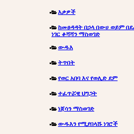
እቃዎች
ከመፀዳዳት በኃላ በውሀ ወይም በደ
ነገር ቆሻሻን ማስወገድ
ውዱእ
ትጥበት
የወር አበባ እና የወሊድ ደም
ተፈጥሯዊ ህግጋት
ነጃሳን ማስወገድ
ውዱእን የሚያበላሹ ነገሮች