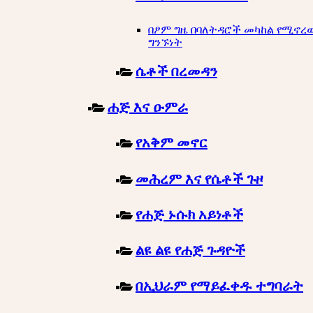
በፆም ግዜ በባለትዳሮች መካከል የሚኖረ
ግንኙነት
ሴቶች በረመዳን
ሐጅ እና ዑምራ
የአቅም መኖር
መሕረም እና የሴቶች ጉዞ
የሐጅ ኑሱክ አይነቶች
ልዩ ልዩ የሐጅ ጉዳዮች
በኢህራም የማይፈቀዱ ተግባራት