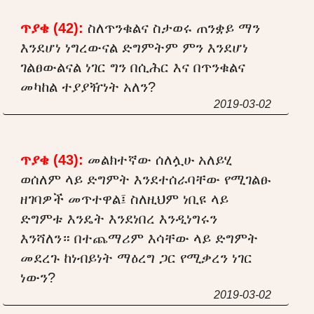
ጥያቄ (42):
ስለጥንቁልና ስታወሩ ጠንቋይ ማን
እንደሆነ ነግረውናል ድግምትም ምን እንደሆነ
ገልፀውልናል ነገር ግን በሲሕር እና በጥንቁልና
መካከል ተያያዥነት አለን?
2019-03-02
ጥያቄ (43):
መልክተኛው ሰለሏሁ አለይሂ
ወሰለም ላይ ድግምት እንደተሰራባቸው የሚገልፁ
ዘገባዎች መጥተዋል፤ ስለዚህም ነቢዩ ላይ
ድግምቱ እንዴት እንደነበረ እንዲነግሩን
እንሻለን። በተጨማሪም እሳቸው ላይ ድግምት
መደረጉ ከነብይነት ማዕረግ ጋር የሚቃረን ነገር
ነውን?
2019-03-02