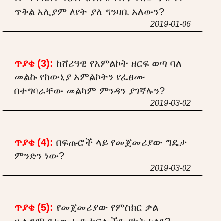
ጥቅል አሊያም ለየት ያለ ግንዛቤ አለውን?
2019-01-06
ጥያቄ (3):
ከሸሪዓዊ የአምልኮት ዘርፍ ወጣ ባለ
መልኩ የከውኒያ አምልኮትን የፈፀሙ
በተግባራቸው መልካም ምንዳን ያገኛሉን?
2019-03-02
ጥያቄ (4):
በፍጡሮች ላይ የመጀመሪያው ግዴታ
ምንድን ነው?
2019-03-02
ጥያቄ (5):
የመጀመሪያው የምስክር ቃል
ሁሉንም የተውሒድ ክፍሎችን ያካትታልን?