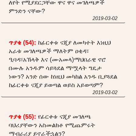
ለየት የሚያደርጋቸው ዋና ዋና መገለጫዎች
ምንድን ናቸው?
2019-03-02
ጥያቄ (54):
ከፊርቀቱ ናጂያ ለመካተት እነዚህ
አራቱ መገለጫዎች ማለትም ዐቂዳ፣
ዒባዳ፣አኽላቅ እና (ሙአመላ)ማህበራዊ ኖሮ
በሙሉ አንዱም ሳይጓደል ማሟላት ግዴታ
ነውን? አንድ ሰው ከነዚህ መካከል አንዱ ቢያጓደል
ከፊርቀቱ ናጂያ ይወጣል ወይስ አይወጣም?
2019-03-02
ጥያቄ (55):
የፊርቀቱ ናጂያ መገለጫ
ባህሪያቸውን አስመልክቶ የሚጨምሩት
ማብራሪያ ይኖራችኋልን?