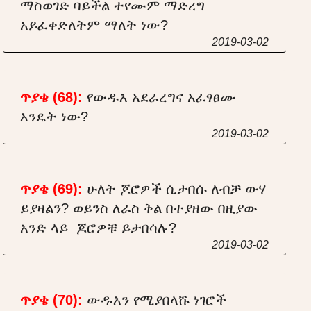
ማስወገድ ባይችል ተየሙም ማድረግ
አይፈቀድለትም ማለት ነው?
2019-03-02
ጥያቄ (68):
የውዱእ አደራረግና አፈፃፀሙ
እንዴት ነው?
2019-03-02
ጥያቄ (69):
ሁለት ጆሮዎች ሲታበሱ ለብቻ ውሃ
ይያዛልን? ወይንስ ለራስ ቅል በተያዘው በዚያው
አንድ ላይ ጆሮዎቹ ይታበሳሉ?
2019-03-02
ጥያቄ (70):
ውዱእን የሚያበላሹ ነገሮች