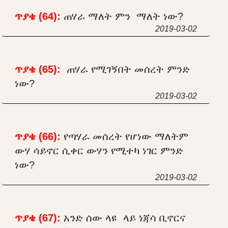
ጥያቄ (64):
ጠሃራ ማለት ምን ማለት ነው?
2019-03-02
ጥያቄ (65):
ጠሃራ የሚገኝበት መሰረት ምንድ
ነው?
2019-03-02
ጥያቄ (66):
የጣሃራ መሰረት የሆነው ማለትም
ውሃ ሳይኖር ሲቀር ውሃን የሚተካ ነገር ምንድ
ነው?
2019-03-02
ጥያቄ (67):
አንድ ሰው ላዩ ላይ ነጃሳ ቢኖርና