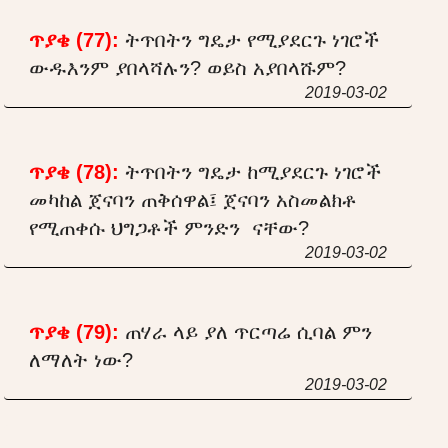
ጥያቄ (77):
ትጥበትን ግዴታ የሚያደርጉ ነገሮች
ውዱእንም ያበላሻሉን? ወይስ አያበላሹም?
2019-03-02
ጥያቄ (78):
ትጥበትን ግዴታ ከሚያደርጉ ነገሮች
መካከል ጀናባን ጠቅሰዋል፤ ጀናባን አስመልክቶ
የሚጠቀሱ ህግጋቶች ምንድን ናቸው?
2019-03-02
ጥያቄ (79):
ጠሃራ ላይ ያለ ጥርጣሬ ሲባል ምን
ለማለት ነው?
2019-03-02