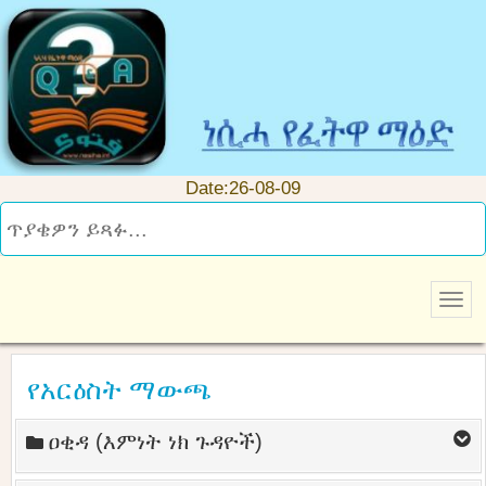
Date:26-08-09
የአርዕስት ማውጫ
ዐቂዳ (እምነት ነክ ጉዳዮች)