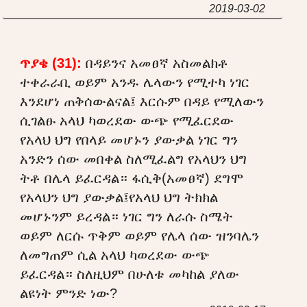
2019-03-02
ጥያቄ (31):
በዳይንና አመፀኛ አስመልክቶ
ተቀራራቢ ወይም አንዱ ሌላውን የሚተካ ነገር
እንደሆነ ጠቅሰውልናል፤ እርሱም በዳይ የሚለውን
ሲገልፁ አላህ ካወረደው ውጭ የሚፈርደው
የአላህ ህግ የበላይ መሆኑን ያውቃል ነገር ግን
አንድን ሰው መበቀል ስለሚፈልግ የአላህን ህግ
ትቶ በሌላ ይፈርዳል። ፋሲቅ(አመፀኛ) ደግሞ
የአላህን ህግ ያውቃል፤የአላህ ህግ ትክክል
መሆኑንም ይረዳል። ነገር ግን ለራሱ ስሜት
ወይም ለርሱ ጥቅም ወይም የሌላ ሰው ዝንባሌን
ለመግጠም ሲል አላህ ካወረደው ውጭ
ይፈርዳል። ስለዚህም በሁለቱ መካከል ያለው
ልዩነት ምንድ ነው?