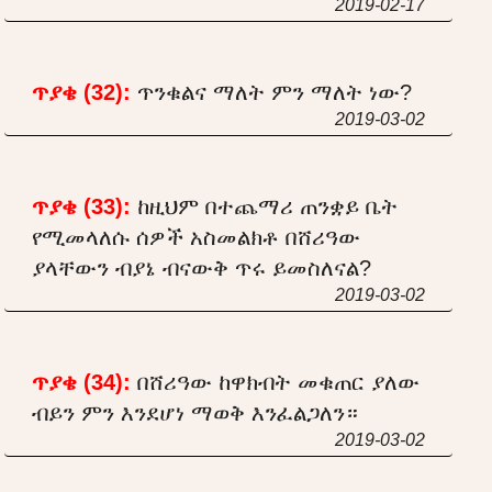
2019-02-17
ጥያቄ (32):
ጥንቁልና ማለት ምን ማለት ነው?
2019-03-02
ጥያቄ (33):
ከዚህም በተጨማሪ ጠንቋይ ቤት
የሚመላለሱ ሰዎች አስመልክቶ በሸሪዓው
ያላቸውን ብያኔ ብናውቅ ጥሩ ይመስለናል?
2019-03-02
ጥያቄ (34):
በሸሪዓው ከዋክብት መቁጠር ያለው
ብይን ምን እንደሆነ ማወቅ እንፈልጋለን።
2019-03-02