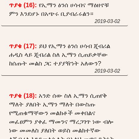
ጥያቄ (16):
የኢማን ፅንሰ ሀሳብና ማዕዘኖቹ
ምን እንደሆኑ በአጭሩ ቢያብራሩልን።
2019-03-02
ጥያቄ (17):
ይህ የኢማን ፅንሰ ሀሳብ ጂብሪል
ሐዲስ ላይ ጂብሪል ስለ ኢማን ሲጠይቃቸው
ከሰጡት መልስ ጋር ተያያዥነት አለውን?
2019-03-02
ጥያቄ (18):
አንድ ሰው ስለ ኢማን ሲጠየቅ
ማለት ያለበት ኢማን ማለት በውስጡ
የሚጠቁማቸውን መልክቶች መቀበልና
መፈፀምን ያቀፈ ማመንና ማረጋገጥ ነው ብሎ
ነው መመለስ ያለበት ወይስ መልክተኛው
ለጂብሪል እንደመለሱለት በአላህ መኖር ጌትነት