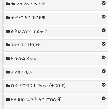
ቁርአን እና ጥናቶቹ
ሐዲሥ አና ጥናቶቹ
ፊቅህ እና መሰረቶቹ
ቤተሰባዊ ህግጋት
ኡሱሉል ፊቅህ
ታሪክና ሲራ
የስነ ምግባር ኩትኮታ (ተርቢያ)
አለባበስ ጌጦች እና ምስሎች