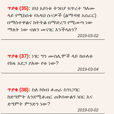
ጥያቄ (35):
ይህ አይነቱ ትንበያ ፍጥረተ ዓለሙ
ላይ የሚከሰቱ የአላህ ሱናዎች (ልማዳዊ አሰራር)
በማስተዋልና ክትትል በማድረግ የሚመጣ ነው
ማለት ነው ብለን መናገር እንችላለን?
2019-03-02
ጥያቄ (37):
ነገር ግን ሙስሊሞች ላይ ከሁለቱ
የከፋ አደጋ ያለው የቱ ነው?
2019-03-04
ጥያቄ (38):
ስለ ኮከብ ቆጠራ ስንነጋገር
ከድግምት እንደሚቆጠር ጠቅሰውልን ነበር እና
ድግምት ምንድን ነው?
2019-03-02