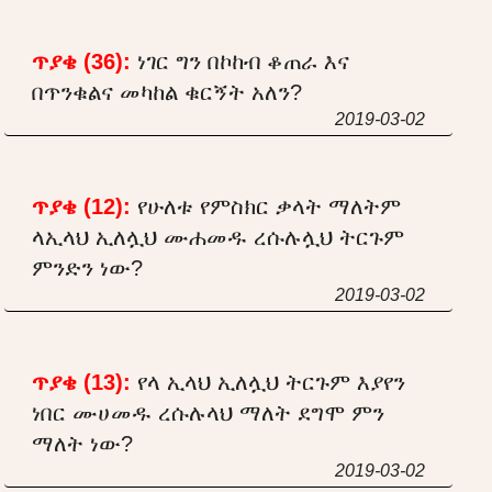
ጥያቄ (36):
ነገር ግን በኮከብ ቆጠራ እና
በጥንቁልና መካከል ቁርኝት አለን?
2019-03-02
ጥያቄ (12):
የሁለቱ የምስክር ቃላት ማለትም
ላኢላህ ኢለሏህ ሙሐመዱ ረሱሉሏህ ትርጉም
ምንድን ነው?
2019-03-02
ጥያቄ (13):
የላ ኢላህ ኢለሏህ ትርጉም እያየን
ነበር ሙሀመዱ ረሱሉላህ ማለት ደግሞ ምን
ማለት ነው?
2019-03-02