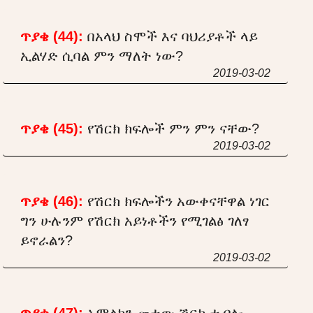
ጥያቄ (44):
በአላህ ስሞች እና ባህሪያቶች ላይ
ኢልሃድ ሲባል ምን ማለት ነው?
2019-03-02
ጥያቄ (45):
የሽርክ ክፍሎች ምን ምን ናቸው?
2019-03-02
ጥያቄ (46):
የሽርክ ክፍሎችን አውቀናቸዋል ነገር
ግን ሁሉንም የሽርክ አይነቶችን የሚገልፅ ገለፃ
ይኖራልን?
2019-03-02
ጥያቄ (47):
አምልኮን መተው ሽርክ ተብሎ