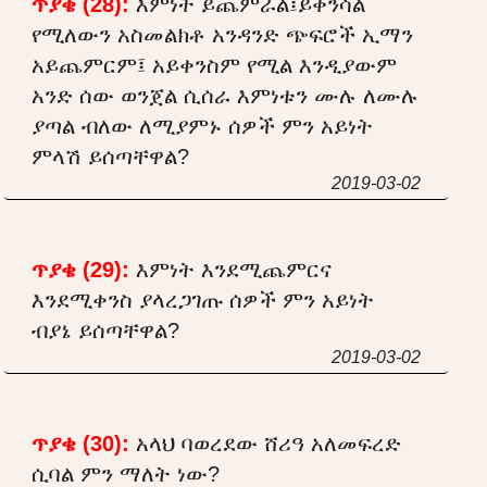
ጥያቄ (28):
እምነት ይጨምራል፤ይቀንሳል
የሚለውን አስመልክቶ አንዳንድ ጭፍሮች ኢማን
አይጨምርም፤ አይቀንስም የሚል እንዲያውም
አንድ ሰው ወንጀል ሲሰራ እምነቱን ሙሉ ለሙሉ
ያጣል ብለው ለሚያምኑ ሰዎች ምን አይነት
ምላሽ ይሰጣቸዋል?
2019-03-02
ጥያቄ (29):
እምነት እንደሚጨምርና
እንደሚቀንስ ያላረጋገጡ ሰዎች ምን አይነት
ብያኔ ይሰጣቸዋል?
2019-03-02
ጥያቄ (30):
አላህ ባወረደው ሸሪዓ አለመፍረድ
ሲባል ምን ማለት ነው?