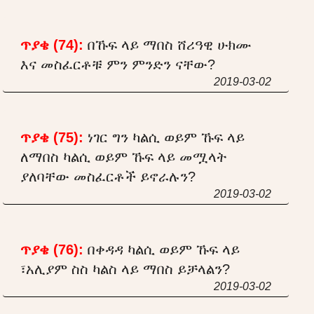
ጥያቄ (74):
በኹፍ ላይ ማበስ ሸሪዓዊ ሁክሙ
እና መስፈርቶቹ ምን ምንድን ናቸው?
2019-03-02
ጥያቄ (75):
ነገር ግን ካልሲ ወይም ኹፍ ላይ
ለማበስ ካልሲ ወይም ኹፍ ላይ መሟላት
ያለባቸው መስፈርቶች ይኖራሉን?
2019-03-02
ጥያቄ (76):
በቀዳዳ ካልሲ ወይም ኹፍ ላይ
፣አሊያም ስስ ካልስ ላይ ማበስ ይቻላልን?
2019-03-02