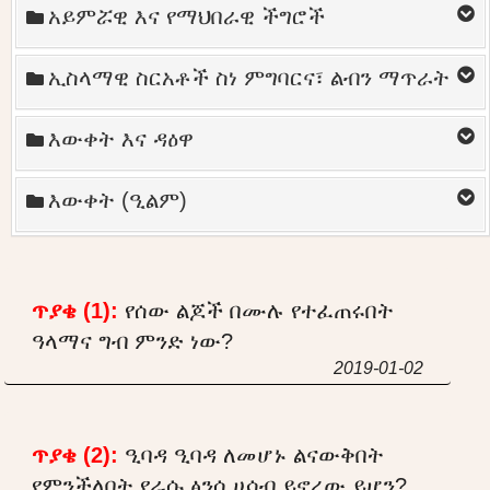
አይምሯዊ እና የማህበራዊ ችግሮች
ኢስላማዊ ስርአቶች ስነ ምግባርና፣ ልብን ማጥራት
እውቀት እና ዳዕዋ
እውቀት (ዒልም)
ጥያቄ (1):
የሰው ልጆች በሙሉ የተፈጠሩበት
ዓላማና ግብ ምንድ ነው?
2019-01-02
ጥያቄ (2):
ዒባዳ ዒባዳ ለመሆኑ ልናውቅበት
የምንችለበት የራሱ ፅንሰ ሀሳብ ይኖረው ይሆን?