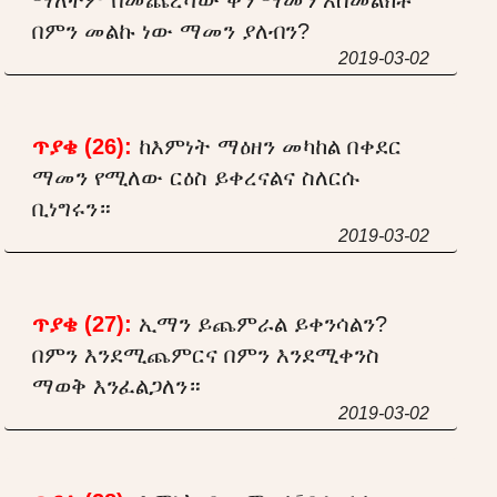
በምን መልኩ ነው ማመን ያለብን?
2019-03-02
ጥያቄ (26):
ከእምነት ማዕዘን መካከል በቀደር
ማመን የሚለው ርዕስ ይቀረናልና ስለርሱ
ቢነግሩን።
2019-03-02
ጥያቄ (27):
ኢማን ይጨምራል ይቀንሳልን?
በምን እንደሚጨምርና በምን እንደሚቀንስ
ማወቅ እንፈልጋለን።
2019-03-02