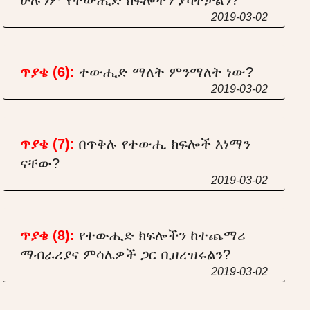
2019-03-02
ጥያቄ (6):
ተውሒድ ማለት ምንማለት ነው?
2019-03-02
ጥያቄ (7):
በጥቅሉ የተውሒ ክፍሎች እነማን
ናቸው?
2019-03-02
ጥያቄ (8):
የተውሒድ ክፍሎችን ከተጨማሪ
ማብራሪያና ምሳሌዎች ጋር ቢዘረዝሩልን?
2019-03-02