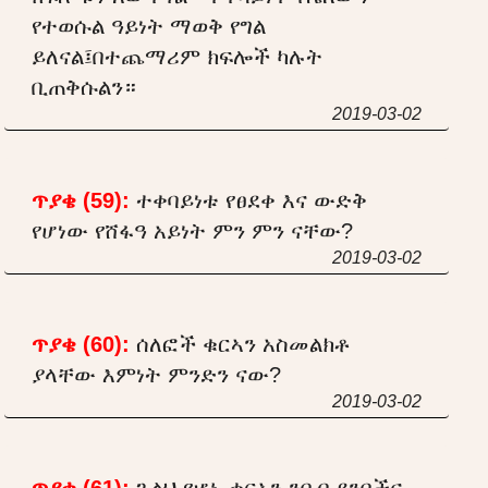
የተወሱል ዓይነት ማወቅ የግል
ይለናል፤በተጨማሪም ክፍሎች ካሉት
ቢጠቅሱልን።
2019-03-02
ጥያቄ (59):
ተቀባይነቱ የፀደቀ እና ውድቅ
የሆነው የሸፋዓ አይነት ምን ምን ናቸው?
2019-03-02
ጥያቄ (60):
ሰለፎች ቁርኣን አስመልክቶ
ያላቸው እምነት ምንድን ናው?
2019-03-02
ጥያቄ (61):
ጉልህ የሆኑ ቁርኣን ንበብ ደንቦችና