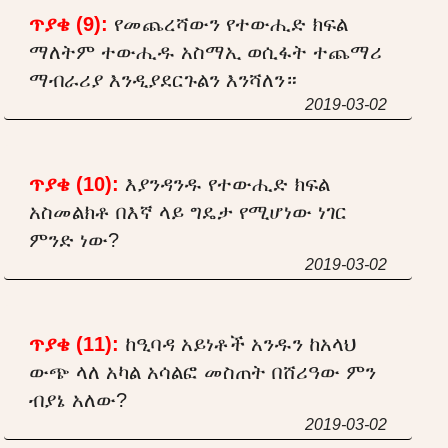
ጥያቄ (9):
የመጨረሻውን የተውሒድ ክፍል
ማለትም ተውሒዱ አስማኢ ወሲፋት ተጨማሪ
ማብራሪያ እንዲያደርጉልን እንሻለን።
2019-03-02
ጥያቄ (10):
እያንዳንዱ የተውሒድ ክፍል
አስመልክቶ በእኛ ላይ ግዴታ የሚሆነው ነገር
ምንድ ነው?
2019-03-02
ጥያቄ (11):
ከዒባዳ አይነቶች አንዱን ከአላህ
ውጭ ላለ አካል አሳልፎ መስጠት በሸሪዓው ምን
ብያኔ አለው?
2019-03-02