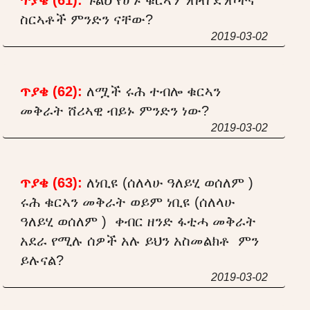
ስርኣቶች ምንድን ናቸው?
2019-03-02
ጥያቄ (62):
ለሟች ሩሕ ተብሎ ቁርኣን
መቅራት ሸሪኣዊ ብይኑ ምንድን ነው?
2019-03-02
ጥያቄ (63):
ለነቢዩ (ሰለላሁ ዓለይሂ ወሰለም )
ሩሕ ቁርኣን መቅራት ወይም ነቢዩ (ሰለላሁ
ዓለይሂ ወሰለም ) ቀብር ዘንድ ፋቲሓ መቅራት
አደራ የሚሉ ሰዎች አሉ ይህን አስመልክቶ ምን
ይሉናል?
2019-03-02