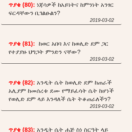
ጥያቄ (80):
ነጃሳዎች ከአይነትና ከምንነት አንፃር
ፍርዳቸውን ቢገልፁልን?
2019-03-02
ጥያቄ (81):
ከወር አበባ እና ከወሊድ ደም ጋር
የተያያዙ ህግጋት ምንድን ናቸው?
2019-03-02
ጥያቄ (82):
አንዲት ሴት ከወሊድ ደም ከጠራች
አሊያም ከመሰረቱ ደሙ የማይፈሳት ሴት ከሆነች
የወሊድ ደም ላይ እንዳለች ሴት ትቆጠራለችን?
2019-03-02
ጥያቄ (83):
አንዲት ሴት ሐጅ ስነ ስርዓት ላይ