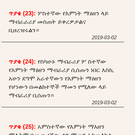
ጥያቄ (23):
ሦስተኛው የእምነት ማዕዘን ላይ
ማብራራሪያ መስጠት ይቀረዎታልና
ቢዘረዝሩልን።
2019-03-02
ጥያቄ (24):
የስካሁኑ ማብራሪያ ሦ ስተኛው
የእምነት ማዕዘን ማብራሪያ ሲሰጡን ነበር እስኪ
አሁን ደግሞ አራተኛውን የእምነት ማዕዘን
የሆነውን በመልክተኞች ማመን የሚለው ላይ
ማብራሪያ ቢሰጡን።
2019-03-02
ጥያቄ (25):
አምስተኛው የእምነት ማእዘን
ማለትም በመጨረሻው ቀን ማመን አስመልክቶ