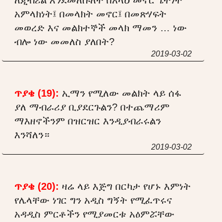
አምላክነት፤ በመላክት መኖር፤ በመጽሃፍት
መወረድ እና መልክተኞች መላክ ማመን … ነው
ብሎ ነው መመለስ ያለበት?
2019-03-02
ጥያቄ (19):
ኢማን የሚለው መልክት ላይ ሰፋ
ያለ ማብራሪያ ቢያደርጉልን? በተጨማሪም
ማእዘኖችንም በዝርዝር እንዲያብራሩልን
እንሻለን።
2019-03-02
ጥያቄ (20):
ዛሬ ላይ እጅግ በርካታ የሆኑ እምነት
የሌላቸው ነገር ግን አዲስ ግኝት የሚፈጥሩና
አዳዲስ ምርቶችን የሚያመርቱ አዕምሯቸው