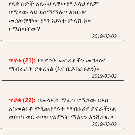
የላቅ ሰዎች አሉ።ሁላቸውም አላህ የለም
በሚለው ላይ ይስማማሉ። እነዚህና
መሰሎቻቸው ምን አይነት ምላሽ ነው
የሚሰጣቸው?
2019-03-02
ጥያቄ (21):
የእምነት መሰረቶችን መግለፅና
ማብራራት ይቀረናል (እና ቢያብራሩልን)።
2019-03-02
ጥያቄ (22):
በመላኢካ ማመን የሚለው ርእስ
አስመልክቶ የሚጨምሩት ማብራሪያ ይኖራችኋል
ወይንስ ወደ ቀጣዩ የእምነት ማእዘን እንሸጋገር።
2019-03-02