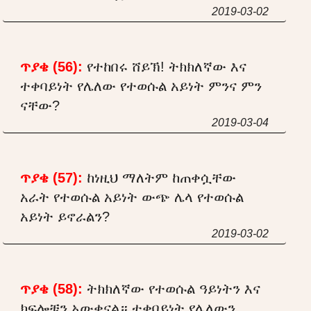
2019-03-02
ጥያቄ (56):
የተከበሩ ሸይኽ! ትክክለኛው እና
ተቀባይነት የሌለው የተወሱል አይነት ምንና ምን
ናቸው?
2019-03-04
ጥያቄ (57):
ከነዚህ ማለትም ከጠቀሷቸው
አራት የተወሱል አይነት ውጭ ሌላ የተወሱል
አይነት ይኖራልን?
2019-03-02
ጥያቄ (58):
ትክክለኛው የተወሱል ዓይነትን እና
ክፍሎቹን አውቀናል። ተቀባይነት የሌለውን