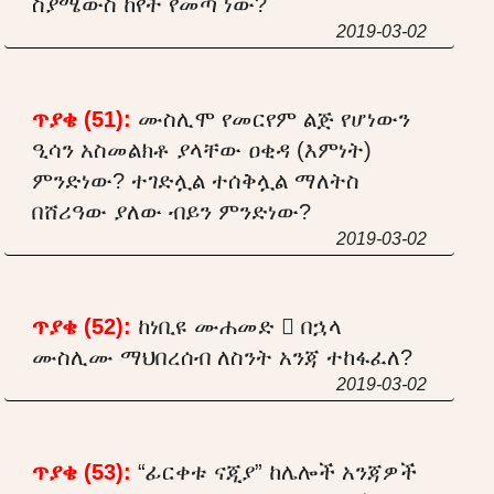
ስያሜውስ ከየት የመጣ ነው?
2019-03-02
ጥያቄ (51):
ሙስሊሞ የመርየም ልጅ የሆነውን
ዒሳን አስመልክቶ ያላቸው ዐቂዳ (እምነት)
ምንድነው? ተገድሏል ተሰቅሏል ማለትስ
በሸሪዓው ያለው ብይን ምንድነው?
2019-03-02
ጥያቄ (52):
ከነቢዩ ሙሐመድ  በኋላ
ሙስሊሙ ማህበረሰብ ለስንት አንጃ ተከፋፈለ?
2019-03-02
ጥያቄ (53):
“ፊርቀቱ ናጂያ” ከሌሎች አንጃዎች