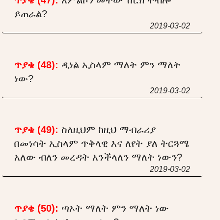
ይጠራል?
2019-03-02
ጥያቄ (48):
ዲነል ኢስላም ማለት ምን ማለት
ነው?
2019-03-02
ጥያቄ (49):
ስለዚህም ከዚህ ማብራሪያ
በመነሳት ኢስላም ጥቅላዊ እና ለየት ያለ ትርጓሜ
አለው ብለን መረዳት እንችላለን ማለት ነውን?
2019-03-02
ጥያቄ (50):
ጣኦት ማለት ምን ማለት ነው