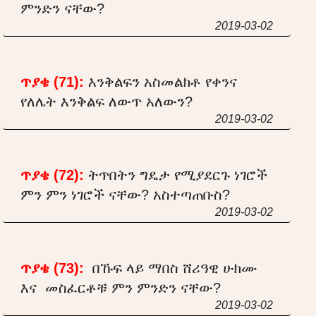
ምንድን ናቸው?
2019-03-02
ጥያቄ (71):
እንቅልፍን አስመልክቶ የቀንና
የለሌት እንቅልፍ ለውጥ አለውን?
2019-03-02
ጥያቄ (72):
ትጥበትን ግዴታ የሚያደርጉ ነገሮች
ምን ምን ነገሮች ናቸው? አስተጣጠቡስ?
2019-03-02
ጥያቄ (73):
በኹፍ ላይ ማበስ ሸሪዓዊ ሁክሙ
እና መስፈርቶቹ ምን ምንድን ናቸው?
2019-03-02