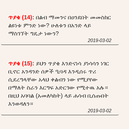
ጥያቄ (14):
በልብ ማመንና በዐንደበት መመስከር
ልዩነቱ ምንድ ነው? ሁለቱን በአንድ ላይ
ማስገኘት ግዴታ ነውን?
2019-03-02
ጥያቄ (15):
ይህን ጥያቄ እንድናነሳ ያነሳሳን ነገር
ቢኖር አንዳንድ ሰዎች ዒባዳ እንዲሰሩ ጥሪ
ሲደረግላቸው አላህ ቀልብን ነው የሚያየው
በማለት ስራን እርግፍ አድርገው የሚተዉ አሉ።
በዚህ አባባል (አመለካከት) ላይ ሐሳብ ቢሰጡበት
እንወዳለን።
2019-03-02