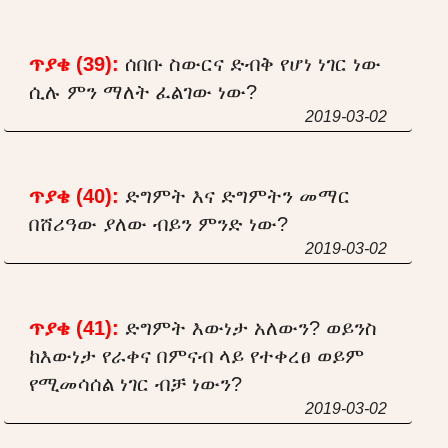
ጥያቄ (39):
ሰበቡ ስውርና ድብቅ የሆነ ነገር ነው
ሲሉ ምን ማለት ፈልገው ነው?
2019-03-02
ጥያቄ (40):
ድግምት እና ድግምትን መማር
በሸሪዓው ያለው ብይን ምንድ ነው?
2019-03-02
ጥያቄ (41):
ድግምት እውነታ አለውን? ወይንስ
ከእውነታ የራቀና በምናብ ላይ የተቀረፀ ወይም
የሚመሳሰል ነገር ብቻ ነውን?
2019-03-02