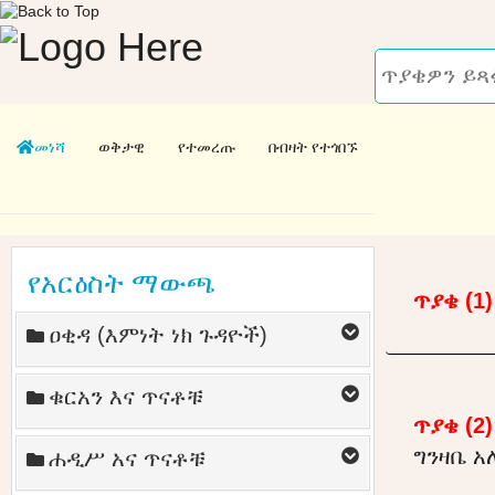
መነሻ
ወቅታዊ
የተመረጡ
በብዛት የተጎበኙ
የአርዕስት ማውጫ
ጥያቄ (1)
ዐቂዳ (እምነት ነክ ጉዳዮች)
ቁርአን እና ጥናቶቹ
ጥያቄ (2)
ግንዛቤ አ
ሐዲሥ አና ጥናቶቹ