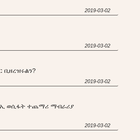
2019-03-02
2019-03-02
 ቢዘረዝሩልን?
2019-03-02
ኢ ወሲፋት ተጨማሪ ማብራሪያ
2019-03-02