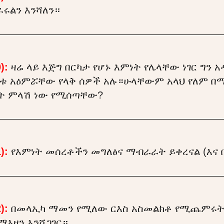
ሩልን እንሻለን።
):
ዛሬ ላይ እጅግ በርካታ የሆኑ እምነት የሌላቸው ነገር ግን
ቱ አዕምሯቸው የላቅ ሰዎች አሉ።ሁላቸውም አላህ የለም በ
ነት ምላሽ ነው የሚሰጣቸው?
):
የእምነት መሰረቶችን መግለፅና ማብራራት ይቀረናል (እና 
):
በመላኢካ ማመን የሚለው ርእስ አስመልክቶ የሚጨምሩት 
ማእዘን እንሸጋገር።