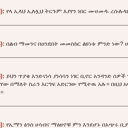
):
የላ ኢላህ ኢለሏህ ትርጉም እያየን ነበር ሙሀመዱ ረሱሉላ
):
በልብ ማመንና በዐንደበት መመስከር ልዩነቱ ምንድ ነው? ሁ
):
ይህን ጥያቄ እንድናነሳ ያነሳሳን ነገር ቢኖር አንዳንድ ሰዎ
የው በማለት ስራን እርግፍ አድርገው የሚተዉ አሉ። በዚህ አ
።
):
የኢማን ፅንሰ ሀሳብና ማዕዘኖቹ ምን እንደሆኑ በአጭሩ ቢ