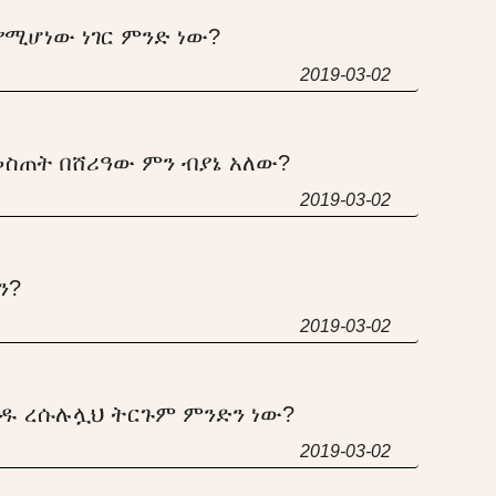
የሚሆነው ነገር ምንድ ነው?
2019-03-02
መስጠት በሸሪዓው ምን ብያኔ አለው?
2019-03-02
ን?
2019-03-02
ዱ ረሱሉሏህ ትርጉም ምንድን ነው?
2019-03-02