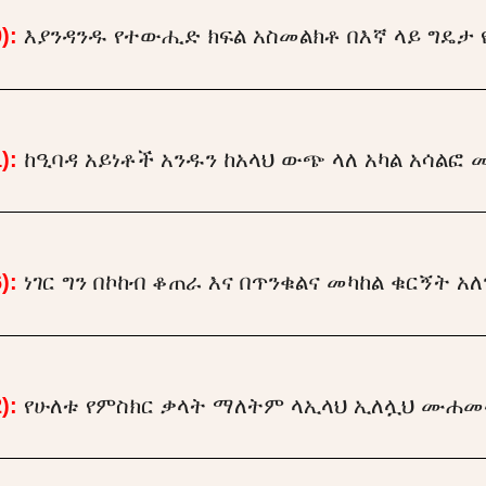
):
እያንዳንዱ የተውሒድ ክፍል አስመልክቶ በእኛ ላይ ግዴታ 
):
ከዒባዳ አይነቶች አንዱን ከአላህ ውጭ ላለ አካል አሳልፎ 
):
ነገር ግን በኮከብ ቆጠራ እና በጥንቁልና መካከል ቁርኝት አለ
):
የሁለቱ የምስክር ቃላት ማለትም ላኢላህ ኢለሏህ ሙሐመ