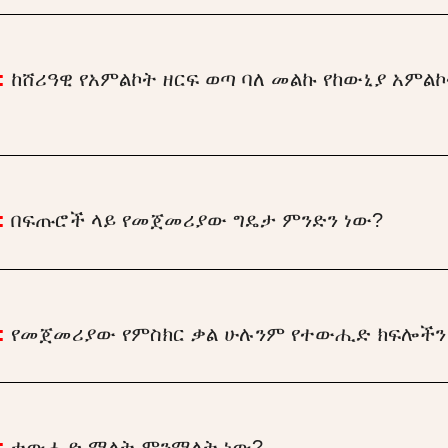
:
ከሸሪዓዊ የአምልኮት ዘርፍ ወጣ ባለ መልኩ የከውኒያ አምል
:
በፍጡሮች ላይ የመጀመሪያው ግዴታ ምንድን ነው?
:
የመጀመሪያው የምስክር ቃል ሁሉንም የተውሒድ ክፍሎችን
:
ተውሒድ ማለት ምንማለት ነው?