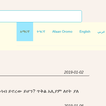
አማርኛ
ትግርኛ
Afaan Oromo
English
عربي
2019-01-02
ሳብ ይኖረው ይሆን? ጥቅል አሊያም ለየት ያለ
2019-01-06