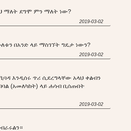
ህ ማለት ደግሞ ምን ማለት ነው?
2019-03-02
ለቱን በአንድ ላይ ማስገኘት ግዴታ ነውን?
2019-03-02
ች ዒባዳ እንዲሰሩ ጥሪ ሲደረግላቸው አላህ ቀልብን
ባባል (አመለካከት) ላይ ሐሳብ ቢሰጡበት
2019-03-02
ያብራሩልን።