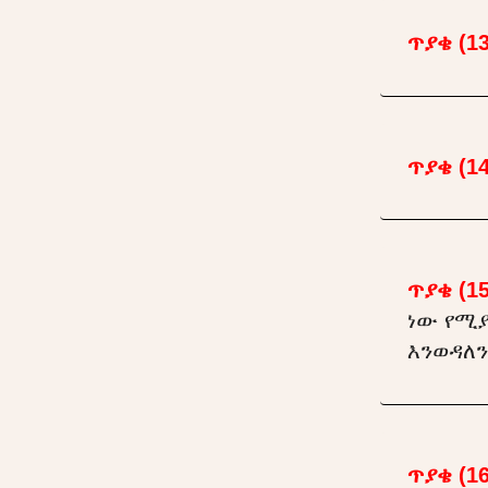
ጥያቄ (13
ጥያቄ (14
ጥያቄ (15
ነው የሚያ
እንወዳለን
ጥያቄ (16