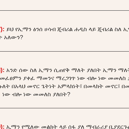
):
ይህ የኢማን ፅንሰ ሀሳብ ጂብሪል ሐዲስ ላይ ጂብሪል ስለ
ት አለውን?
):
አንድ ሰው ስለ ኢማን ሲጠየቅ ማለት ያለበት ኢማን 
 መፈፀምን ያቀፈ ማመንና ማረጋገጥ ነው ብሎ ነው መመለስ 
ለት በአላህ መኖር ጌትነት አምላክነት፤ በመላክት መኖር፤ 
 ነው ብሎ ነው መመለስ ያለበት?
):
ኢማን የሚለው መልክት ላይ ሰፋ ያለ ማብራሪያ ቢያደር