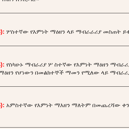
):
ሦስተኛው የእምነት ማዕዘን ላይ ማብራራሪያ መስጠት ይቀ
):
የስካሁኑ ማብራሪያ ሦ ስተኛው የእምነት ማዕዘን ማብራሪያ
 ማዕዘን የሆነውን በመልክተኞች ማመን የሚለው ላይ ማብራሪ
):
አምስተኛው የእምነት ማእዘን ማለትም በመጨረሻው ቀን