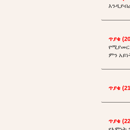
እንዲያብራ
ጥያቄ (20
የሚያመር
ምን አይ
ጥያቄ (21
ጥያቄ (22
የእምነት 