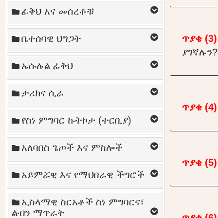
ፊቅህ እና መሰረቶቹ
ጥያቄ (3)
ቤተሰባዊ ህግጋት
ያገኛሉን?
ኡሱሉል ፊቅህ
ታሪክና ሲራ
ጥያቄ (4)
የስነ ምግባር ኩትኮታ (ተርቢያ)
አለባበስ ጌጦች እና ምስሎች
ጥያቄ (5)
አይምሯዊ እና የማህበራዊ ችግሮች
ኢስላማዊ ስርአቶች ስነ ምግባርና፣
ልብን ማጥራት
ጥያቄ (6)