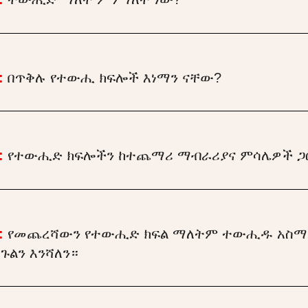
:
በጥቅሉ የተውሒ ክፍሎች እነማን ናቸው?
:
የተውሒድ ክፍሎችን ከተጨማሪ ማብራሪያና ምሳሌዎች ጋር
:
የመጨረሻውን የተውሒድ ክፍል ማለትም ተውሒዱ አስማ
ጉልን እንሻለን።