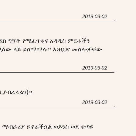
2019-03-02
 አዲስ ግኝት የሚፈጥሩና አዳዲስ ምርቶችን
ሚለው ላይ ይስማማሉ። እነዚህና መሰሎቻቸው
2019-03-02
ቢያብራሩልን)።
2019-03-02
ማብራሪያ ይኖራችኋል ወይንስ ወደ ቀጣዩ