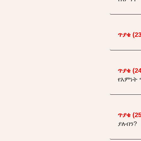
ጥያቄ (23
ጥያቄ (24
የእምነት
ጥያቄ (25
ያለብን?