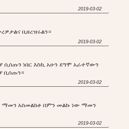
2019-03-02
ረዎታልና ቢዘረዝሩልን።
2019-03-02
 ሲሰጡን ነበር እስኪ አሁን ደግሞ አራተኛውን
ያ ቢሰጡን።
2019-03-02
 ማመን አስመልክቶ በምን መልኩ ነው ማመን
2019-03-02