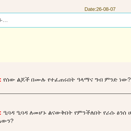
Date:26-08-07
:
የሰው ልጆች በሙሉ የተፈጠሩበት ዓላማና ግብ ምንድ ነው?
:
ዒባዳ ዒባዳ ለመሆኑ ልናውቅበት የምንችለበት የራሱ ፅንሰ ሀ
ለውን?