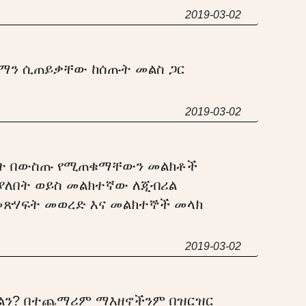
2019-03-02
 ኢማን ሲጠይቃቸው ከሰጡት መልስ ጋር
2019-03-02
ማለት በውስጡ የሚጠቁማቸውን መልክቶች
ያለበት ወይስ መልክተኛው ለጂብሪል
በመጽሃፍት መወረድ እና መልክተኞች መላክ
2019-03-02
ጉልን? በተጨማሪም ማእዘኖችንም በዝርዝር