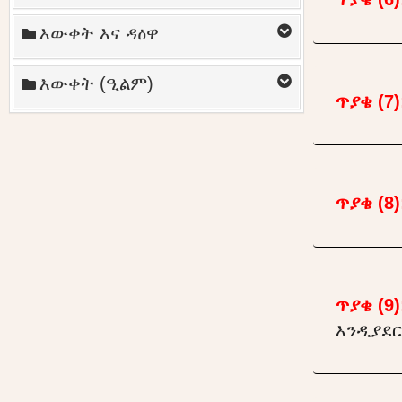
እውቀት እና ዳዕዋ
እውቀት (ዒልም)
ጥያቄ (7)
ጥያቄ (8)
ጥያቄ (9)
እንዲያደር