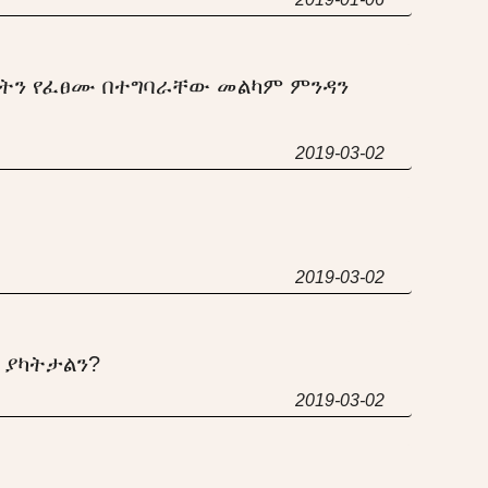
ኮትን የፈፀሙ በተግባራቸው መልካም ምንዳን
2019-03-02
2019-03-02
 ያካትታልን?
2019-03-02