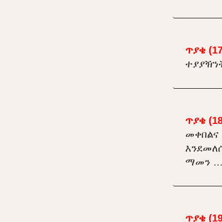
ጥያቄ (17
ተያያዥነ
ጥያቄ (18
መቀበልና
እንደመለሱ
ማመን …
ጥያቄ (19