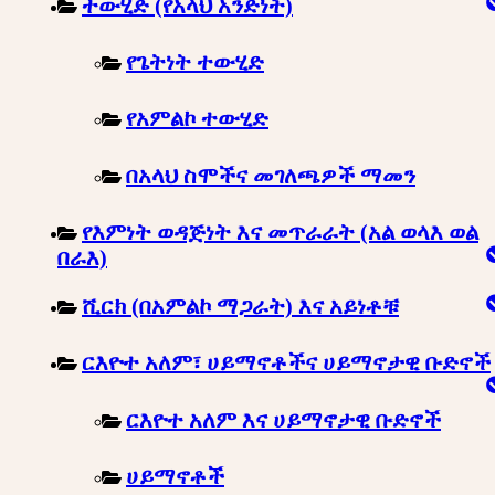
ተውሂድ (የአላህ አንድነት)
የጌትነት ተውሂድ
የአምልኮ ተውሂድ
በአላህ ስሞችና መገለጫዎች ማመን
የእምነት ወዳጅነት እና መጥራራት (አል ወላእ ወል
በራእ)
ሺርክ (በአምልኮ ማጋራት) እና አይነቶቹ
ርእዮተ አለም፣ ሀይማኖቶችና ሀይማኖታዊ ቡድኖች
ርእዮተ አለም እና ሀይማኖታዊ ቡድኖች
ሀይማኖቶች