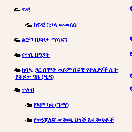
ፍቺ
ከፍቺ በኃላ መመለስ
ልጅን በይዞታ ማሳደግ
የጥቢ ህግጋት
ከባሏ ጋር በሞት ወይም በፍቺ የተለያየች ሴት
የቆይታ ግዜ (ዒዳ)
ቀለብ
የደም ካሳ (ጉማ)
የወንጀለኛ መቅጫ ህጎች እና ቅጣቶች