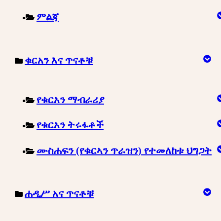
ምልጃ
ቁርአን እና ጥናቶቹ
የቁርአን ማብራሪያ
የቁርአን ትሩፋቶች
ሙስሐፍን (የቁርኣን ጥራዝን) የተመለከቱ ህግጋት
ሐዲሥ አና ጥናቶቹ