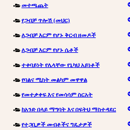
መተጫጨት
የጋብቻ ጥሎሽ (መህር)
ለጋብቻ እርም የሆኑ ቅርብ ዘመዶች
ለጋብቻ እርም የሆኑ ሴቶች
ተቀባይነት የሌላቸው የኒካህ አይነቶች
የባልና ሚስት መልካም መዋዋል
የመተቃቀፍ እና የመሳሳም ስርአት
ከአንድ በላይ ማግባት እና በፍትህ ማስተዳደር
የተጋቢዎች መብቶችና ግዴታዎች