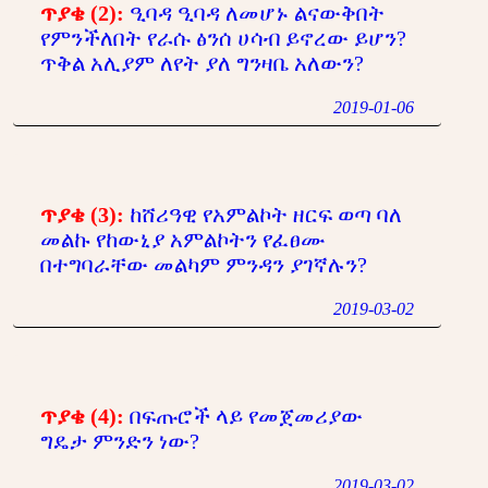
ጥያቄ (2):
ዒባዳ ዒባዳ ለመሆኑ ልናውቅበት
የምንችለበት የራሱ ፅንሰ ሀሳብ ይኖረው ይሆን?
ጥቅል አሊያም ለየት ያለ ግንዛቤ አለውን?
2019-01-06
ጥያቄ (3):
ከሸሪዓዊ የአምልኮት ዘርፍ ወጣ ባለ
መልኩ የከውኒያ አምልኮትን የፈፀሙ
በተግባራቸው መልካም ምንዳን ያገኛሉን?
2019-03-02
ጥያቄ (4):
በፍጡሮች ላይ የመጀመሪያው
ግዴታ ምንድን ነው?
2019-03-02