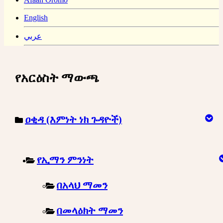
English
عربي
የአርዕስት ማውጫ
ዐቂዳ (እምነት ነክ ጉዳዮች)
የኢማን ምንነት
በአላህ ማመን
በመላዕክት ማመን