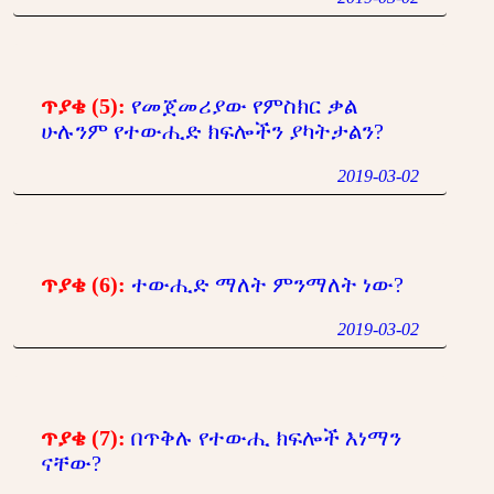
ጥያቄ (5):
የመጀመሪያው የምስክር ቃል
ሁሉንም የተውሒድ ክፍሎችን ያካትታልን?
2019-03-02
ጥያቄ (6):
ተውሒድ ማለት ምንማለት ነው?
2019-03-02
ጥያቄ (7):
በጥቅሉ የተውሒ ክፍሎች እነማን
ናቸው?