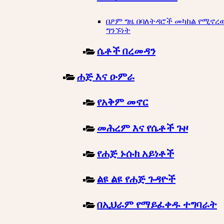
በፆም ግዜ በባለትዳሮች መካከል የሚኖረ
ግንኙነት
ሴቶች በረመዳን
ሐጅ እና ዑምራ
የአቅም መኖር
መሕረም እና የሴቶች ጉዞ
የሐጅ ኑሱክ አይነቶች
ልዩ ልዩ የሐጅ ጉዳዮች
በኢህራም የማይፈቀዱ ተግባራት