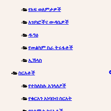
የአፍ ወለምታዎች
አዝካሮችና ውዳሴዎች
ዱዓዕ
የመልካም ስራ ትሩፋቶች
ኢኽላስ
ስርአቶች
የተከለከሉ አገላለፆች
የቁርአን አነባበብ ስርአት