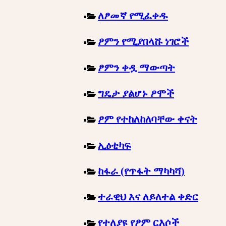
ለፆመኛ የሚፈቀዱ
ፆምን የሚያበላሹ ነገሮች
ፆምን ቀዷ ማውጣት
ግዴታ ያልሆኑ ፆሞች
ፆም የተከለከለባቸው ቀናት
ኢዕቲካፍ
ከፋራ (የጥፋት ማካካሻ)
ተራዊህ እና ለይለተል ቀድር
የተለያዩ የፆም ርእሶች