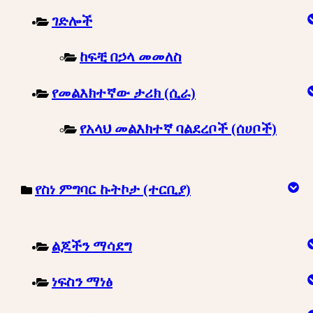
ገድሎች
ከፍቺ በኃላ መመለስ
የመልእክተኛው ታሪክ (ሲራ)
የአላህ መልእክተኛ ባልደረቦች (ሰሀቦች)
የስነ ምግባር ኩትኮታ (ተርቢያ)
ልጆችን ማሳደግ
ነፍስን ማነፅ