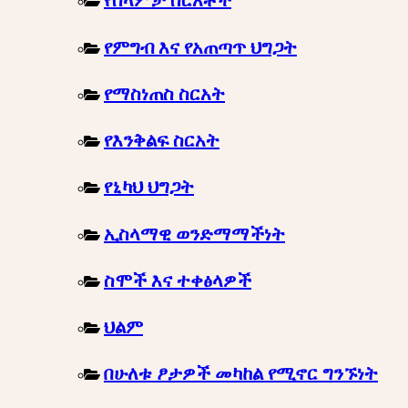
የሰላምታ ስርአቶች
የምግብ እና የአጠጣጥ ህግጋት
የማስነጠስ ስርአት
የእንቅልፍ ስርአት
የኒካህ ህግጋት
ኢስላማዊ ወንድማማችነት
ስሞች እና ተቀፅላዎች
ህልም
በሁለቱ ፆታዎች መካከል የሚኖር ግንኙነት