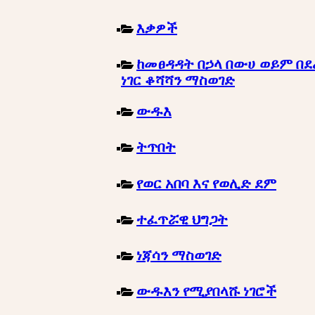
እቃዎች
ከመፀዳዳት በኃላ በውሀ ወይም በደ
ነገር ቆሻሻን ማስወገድ
ውዱእ
ትጥበት
የወር አበባ እና የወሊድ ደም
ተፈጥሯዊ ህግጋት
ነጃሳን ማስወገድ
ውዱእን የሚያበላሹ ነገሮች