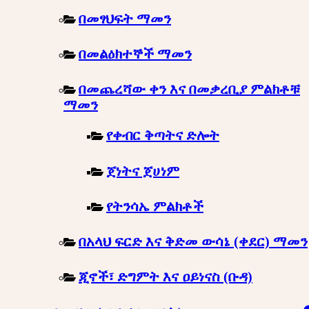
በመፃህፍት ማመን
በመልዕክተኞች ማመን
በመጨረሻው ቀን እና በመቃረቢያ ምልክቶቹ
ማመን
የቀብር ቅጣትና ድሎት
ጀነትና ጀሀነም
የትንሳኤ ምልክቶች
በአላህ ፍርድ እና ቅድመ ውሳኔ (ቀደር) ማመን
ጂኖች፣ ድግምት እና ዐይነናስ (ቡዳ)