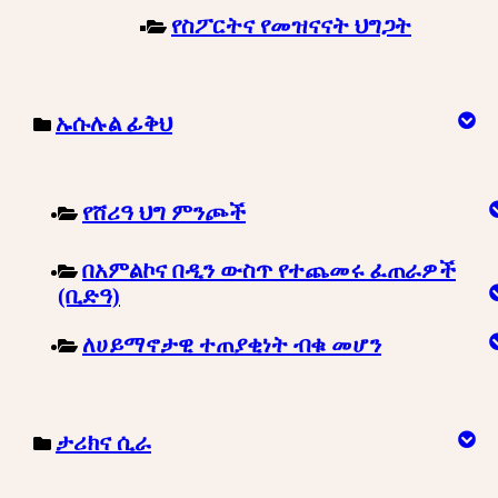
የስፖርትና የመዝናናት ህግጋት
ኡሱሉል ፊቅህ
የሸሪዓ ህግ ምንጮች
በአምልኮና በዲን ውስጥ የተጨመሩ ፈጠራዎች
(ቢድዓ)
ለሀይማኖታዊ ተጠያቂነት ብቁ መሆን
ታሪክና ሲራ