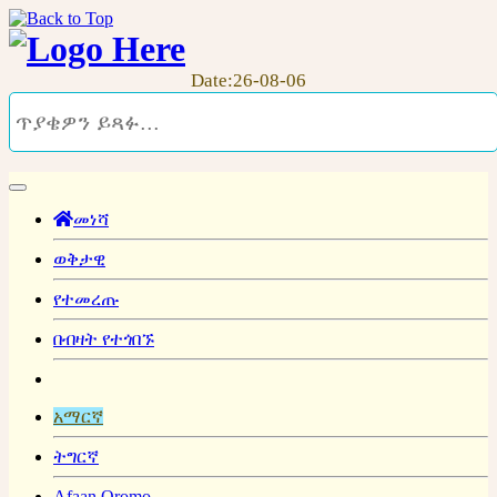
Date:26-08-06
መነሻ
ወቅታዊ
የተመረጡ
በብዛት የተጎበኙ
አማርኛ
ትግርኛ
Afaan Oromo