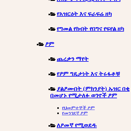
የአዝርዕት እና ፍራፍሬ ዘካ
የግመል የከብት የበግና የፍየል ዘካ
ፆም
ጨረቃን ማየት
የፆም ግዴታነት እና ትሩፋቶቹ
ያልፆሙበት (ምክንያት) ኡዝር በቂ
በመሆኑ የሚታለፉ ወገኖች ፆም
የህመምተኞች ፆም
የመንገደኛ ፆም
ለፆመኛ የሚወደዱ