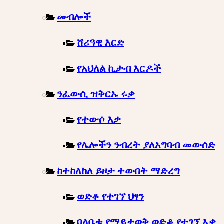
መብሎች
ሸሪዓዊ እርድ
የአህለል ኪታብ እርዶች
ንፈውሲ ዝቅርኡ ሩቃ
የተውሶ እቃ
የሌሎችን ንብረት ያለአግባብ መውሰድ
ከተከለከለ ይዞታ ተውበት ማድረግ
ወድቆ የተገኘ ህፃን
ባለቤቱ የማይታወቅ ወድቆ የተገኘ እቃ