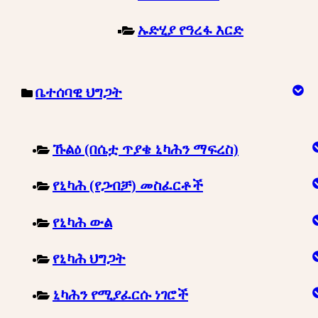
ኡድሂያ የዓረፋ እርድ
ቤተሰባዊ ህግጋት
ኹልዕ (በሴቷ ጥያቄ ኒካሕን ማፍረስ)
የኒካሕ (የጋብቻ) መስፈርቶች
የኒካሕ ውል
የኒካሕ ህግጋት
ኒካሕን የሚያፈርሱ ነገሮች