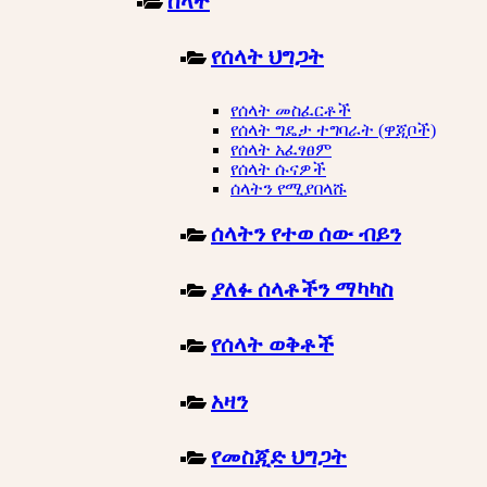
ሰላት
የሰላት ህግጋት
የሰላት መስፈርቶች
የሰላት ግዴታ ተግባራት (ዋጂቦች)
የሰላት አፈፃፀም
የሰላት ሱናዎች
ሰላትን የሚያበላሹ
ሰላትን የተወ ሰው ብይን
ያለፉ ሰላቶችን ማካካስ
የሰላት ወቅቶች
አዛን
የመስጂድ ህግጋት