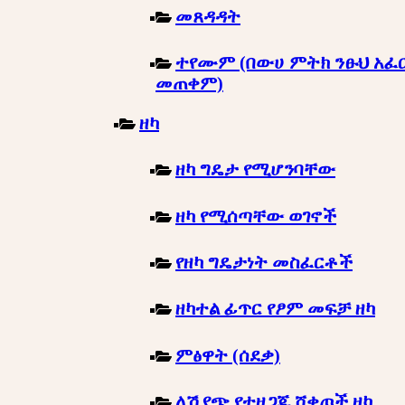
መጸዳዳት
ተየሙም (በውሀ ምትክ ንፁህ አፈ
መጠቀም)
ዘካ
ዘካ ግዴታ የሚሆንባቸው
ዘካ የሚሰጣቸው ወገኖች
የዘካ ግዴታነት መስፈርቶች
ዘካተል ፊጥር የፆም መፍቻ ዘካ
ምፅዋት (ሰደቃ)
ለሽያጭ የተዘጋጁ ሸቀጦች ዘካ