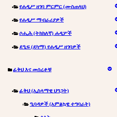
የሐዲሥ ዘገባ ምርምር (ሙስጠላህ)
የሐዲሥ ማብራሪያዎች
ሶሒሕ (ትክክለኛ) ሐዲሦች
ደዒፍ (ደካማ) የሐዲሥ ዘገባዎች
ፊቅህ እና መሰረቶቹ
ፊቅህ (ኢስላማዊ ህግጋት)
ዒባዳዎች (አምልኳዊ ተግባራት)