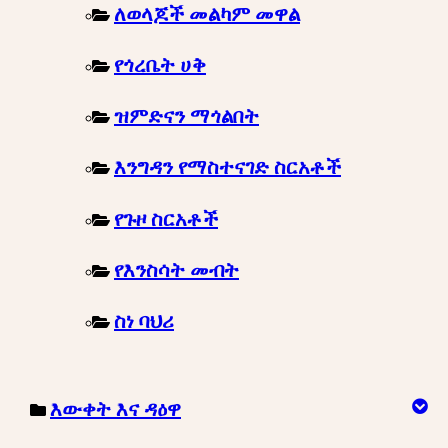
ለወላጆች መልካም መዋል
የጎረቤት ሀቅ
ዝምድናን ማጎልበት
እንግዳን የማስተናገድ ስርአቶች
የጉዞ ስርአቶች
የእንስሳት መብት
ስነ ባህሪ
እውቀት እና ዳዕዋ