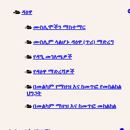
ዳዕዋ
ሙስሊሞችን ማስተማር
ሙስሊም ላልሆኑ ዳዕዋ (ጥሪ) ማድረግ
የዳዒ መገለጫዎች
የዳዕዋ ማድረሻዎች
በመልካም የማዘዝ እና ከመጥፎ የመከልከል
ህግጋት
በመልካም ማዘዝ እና ከመጥፎ መከልከል