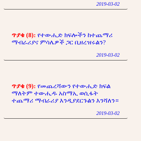
2019-03-02
ጥያቄ (8):
የተውሒድ ክፍሎችን ከተጨማሪ
ማብራሪያና ምሳሌዎች ጋር ቢዘረዝሩልን?
2019-03-02
ጥያቄ (9):
የመጨረሻውን የተውሒድ ክፍል
ማለትም ተውሒዱ አስማኢ ወሲፋት
ተጨማሪ ማብራሪያ እንዲያደርጉልን እንሻለን።
2019-03-02