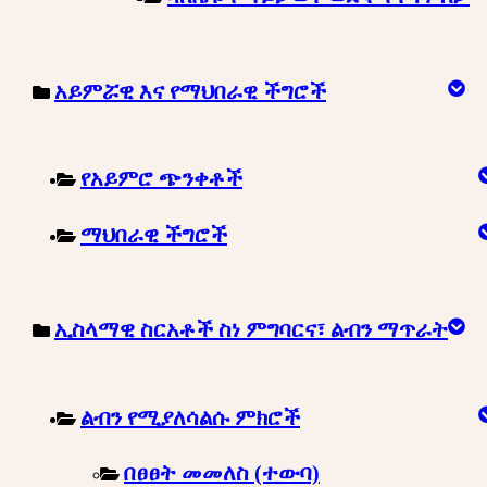
አይምሯዊ እና የማህበራዊ ችግሮች
የአይምሮ ጭንቀቶች
ማህበራዊ ችግሮች
ኢስላማዊ ስርአቶች ስነ ምግባርና፣ ልብን ማጥራት
ልብን የሚያለሳልሱ ምክሮች
በፀፀት መመለስ (ተውባ)