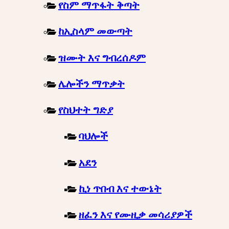
የስም ማጥፋት ቅጣት
ከኢስላም መውጣት
ዝሙት እና ግብረሰዶም
ሌሎችን ማጥቃት
የስህተት ግድያ
ባህሎች
አደን
ኪነ ጥበብ እና ተውኔት
ዘፈን እና የሙዚቃ መሳሪያዎች