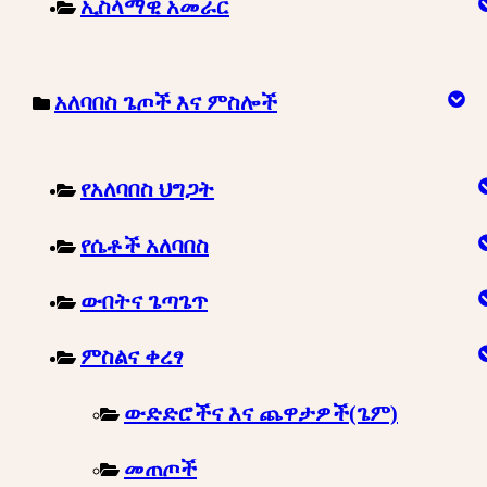
ኢስላማዊ አመራር
አለባበስ ጌጦች እና ምስሎች
የአለባበስ ህግጋት
የሴቶች አለባበስ
ውበትና ጌጣጌጥ
ምስልና ቀረፃ
ውድድሮችና እና ጨዋታዎች(ጌም)
መጠጦች