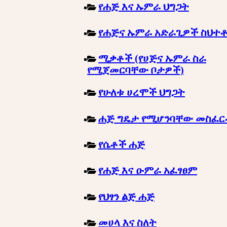
የሐጅ እና ኡምራ ህግጋት
የሐጅና ኡምራ አድራጊዎች ስህተ
ሚቃቶች (የሀጅና ኡምራ ስራ
የሚጀመርባቸው ቦታዎች)
የሁለቱ ሀረሞች ህግጋት
ሐጅ ግዴታ የሚሆንባቸው መስፈ
የሴቶች ሐጅ
የሐጅ እና ዑምራ አፈፃፀም
የህፃን ልጅ ሐጅ
መሀላ እና ስለት