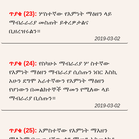
ጥያቄ (23):
ሦስተኛው የእምነት ማዕዘን ላይ
ማብራራሪያ መስጠት ይቀረዎታልና
ቢዘረዝሩልን።
2019-03-02
ጥያቄ (24):
የስካሁኑ ማብራሪያ ሦ ስተኛው
የእምነት ማዕዘን ማብራሪያ ሲሰጡን ነበር እስኪ
አሁን ደግሞ አራተኛውን የእምነት ማዕዘን
የሆነውን በመልክተኞች ማመን የሚለው ላይ
ማብራሪያ ቢሰጡን።
2019-03-02
ጥያቄ (25):
አምስተኛው የእምነት ማእዘን
ማለትም በመጨረሻው ቀን ማመን አስመልክቶ