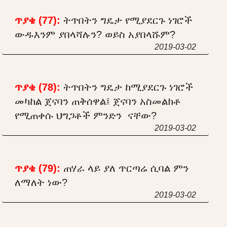
ጥያቄ (77):
ትጥበትን ግዴታ የሚያደርጉ ነገሮች
ውዱእንም ያበላሻሉን? ወይስ አያበላሹም?
2019-03-02
ጥያቄ (78):
ትጥበትን ግዴታ ከሚያደርጉ ነገሮች
መካከል ጀናባን ጠቅሰዋል፤ ጀናባን አስመልክቶ
የሚጠቀሱ ህግጋቶች ምንድን ናቸው?
2019-03-02
ጥያቄ (79):
ጠሃራ ላይ ያለ ጥርጣሬ ሲባል ምን
ለማለት ነው?
2019-03-02