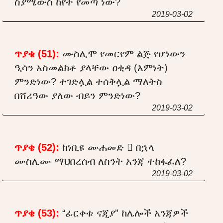
ስያሜውስ ከየት የመጣ ነው?
2019-03-02
ጥያቄ (51):
ሙስሊሞ የመርየም ልጅ የሆነውን
ዒሳን አስመልክቶ ያላቸው ዐቂዳ (እምነት)
ምንድነው? ተገድሏል ተሰቅሏል ማለትስ
በሸሪዓው ያለው ብይን ምንድነው?
2019-03-02
ጥያቄ (52):
ከነቢዩ ሙሐመድ  በኋላ
ሙስሊሙ ማህበረሰብ ለስንት አንጃ ተከፋፈለ?
2019-03-02
ጥያቄ (53):
“ፊርቀቱ ናጂያ” ከሌሎች አንጃዎች