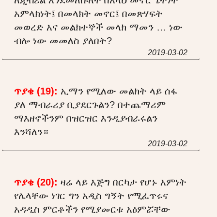
አምላክነት፤ በመላክት መኖር፤ በመጽሃፍት
መወረድ እና መልክተኞች መላክ ማመን … ነው
ብሎ ነው መመለስ ያለበት?
2019-03-02
ጥያቄ (19):
ኢማን የሚለው መልክት ላይ ሰፋ
ያለ ማብራሪያ ቢያደርጉልን? በተጨማሪም
ማእዘኖችንም በዝርዝር እንዲያብራሩልን
እንሻለን።
2019-03-02
ጥያቄ (20):
ዛሬ ላይ እጅግ በርካታ የሆኑ እምነት
የሌላቸው ነገር ግን አዲስ ግኝት የሚፈጥሩና
አዳዲስ ምርቶችን የሚያመርቱ አዕምሯቸው