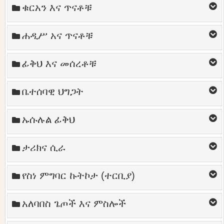
ቁርአን እና ጥናቶቹ
ሐዲሥ አና ጥናቶቹ
ፊቅህ እና መሰረቶቹ
ቤተሰባዊ ህግጋት
ኡሱሉል ፊቅህ
ታሪክና ሲራ
የስነ ምግባር ኩትኮታ (ተርቢያ)
አለባበስ ጌጦች እና ምስሎች