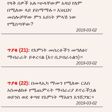
የላቅ ሰዎች አሉ።ሁላቸውም አላህ የለም
በሚለው ላይ ይስማማሉ። እነዚህና
መሰሎቻቸው ምን አይነት ምላሽ ነው
የሚሰጣቸው?
2019-03-02
ጥያቄ (21):
የእምነት መሰረቶችን መግለፅና
ማብራራት ይቀረናል (እና ቢያብራሩልን)።
2019-03-02
ጥያቄ (22):
በመላኢካ ማመን የሚለው ርእስ
አስመልክቶ የሚጨምሩት ማብራሪያ ይኖራችኋል
ወይንስ ወደ ቀጣዩ የእምነት ማእዘን እንሸጋገር።
2019-03-02