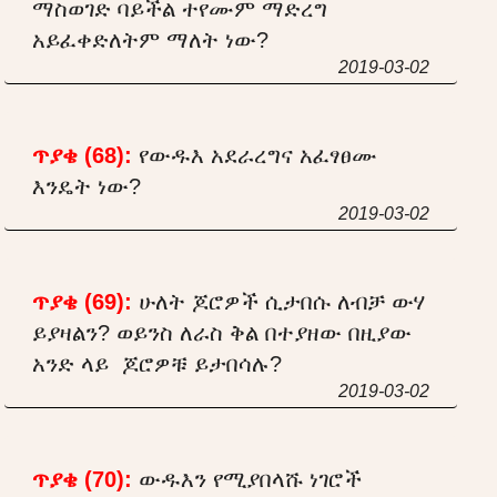
ማስወገድ ባይችል ተየሙም ማድረግ
አይፈቀድለትም ማለት ነው?
2019-03-02
ጥያቄ (68):
የውዱእ አደራረግና አፈፃፀሙ
እንዴት ነው?
2019-03-02
ጥያቄ (69):
ሁለት ጆሮዎች ሲታበሱ ለብቻ ውሃ
ይያዛልን? ወይንስ ለራስ ቅል በተያዘው በዚያው
አንድ ላይ ጆሮዎቹ ይታበሳሉ?
2019-03-02
ጥያቄ (70):
ውዱእን የሚያበላሹ ነገሮች