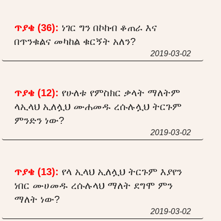
ጥያቄ (36):
ነገር ግን በኮከብ ቆጠራ እና
በጥንቁልና መካከል ቁርኝት አለን?
2019-03-02
ጥያቄ (12):
የሁለቱ የምስክር ቃላት ማለትም
ላኢላህ ኢለሏህ ሙሐመዱ ረሱሉሏህ ትርጉም
ምንድን ነው?
2019-03-02
ጥያቄ (13):
የላ ኢላህ ኢለሏህ ትርጉም እያየን
ነበር ሙሀመዱ ረሱሉላህ ማለት ደግሞ ምን
ማለት ነው?
2019-03-02