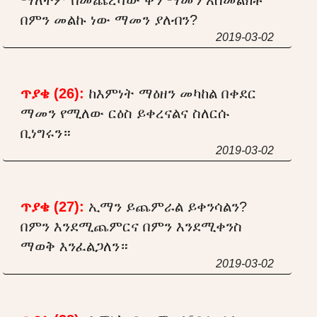
በምን መልኩ ነው ማመን ያለብን?
2019-03-02
ጥያቄ (26):
ከእምነት ማዕዘን መካከል በቀደር
ማመን የሚለው ርዕስ ይቀረናልና ስለርሱ
ቢነግሩን።
2019-03-02
ጥያቄ (27):
ኢማን ይጨምራል ይቀንሳልን?
በምን እንደሚጨምርና በምን እንደሚቀንስ
ማወቅ እንፈልጋለን።
2019-03-02