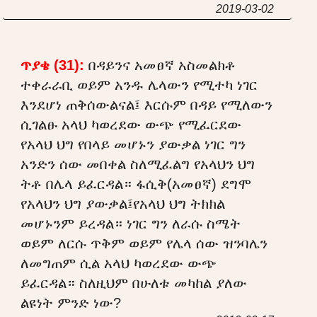
2019-03-02
ጥያቄ (31):
በዳይንና አመፀኛ አስመልክቶ
ተቀራራቢ ወይም አንዱ ሌላውን የሚተካ ነገር
እንደሆነ ጠቅሰውልናል፤ እርሱም በዳይ የሚለውን
ሲገልፁ አላህ ካወረደው ውጭ የሚፈርደው
የአላህ ህግ የበላይ መሆኑን ያውቃል ነገር ግን
አንድን ሰው መበቀል ስለሚፈልግ የአላህን ህግ
ትቶ በሌላ ይፈርዳል። ፋሲቅ(አመፀኛ) ደግሞ
የአላህን ህግ ያውቃል፤የአላህ ህግ ትክክል
መሆኑንም ይረዳል። ነገር ግን ለራሱ ስሜት
ወይም ለርሱ ጥቅም ወይም የሌላ ሰው ዝንባሌን
ለመግጠም ሲል አላህ ካወረደው ውጭ
ይፈርዳል። ስለዚህም በሁለቱ መካከል ያለው
ልዩነት ምንድ ነው?