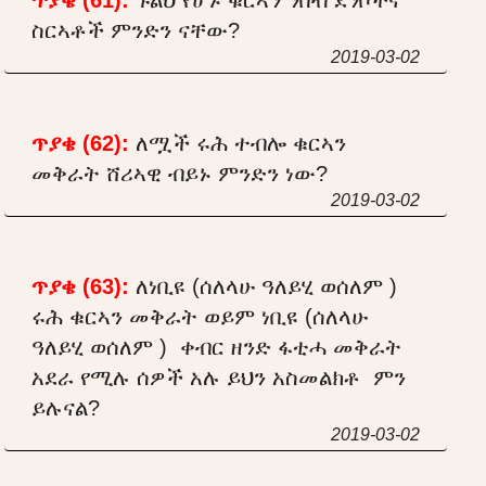
ስርኣቶች ምንድን ናቸው?
2019-03-02
ጥያቄ (62):
ለሟች ሩሕ ተብሎ ቁርኣን
መቅራት ሸሪኣዊ ብይኑ ምንድን ነው?
2019-03-02
ጥያቄ (63):
ለነቢዩ (ሰለላሁ ዓለይሂ ወሰለም )
ሩሕ ቁርኣን መቅራት ወይም ነቢዩ (ሰለላሁ
ዓለይሂ ወሰለም ) ቀብር ዘንድ ፋቲሓ መቅራት
አደራ የሚሉ ሰዎች አሉ ይህን አስመልክቶ ምን
ይሉናል?
2019-03-02