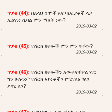
ጥያቄ (44):
በአላህ ስሞች እና ባህሪያቶች ላይ
ኢልሃድ ሲባል ምን ማለት ነው?
2019-03-02
ጥያቄ (45):
የሽርክ ክፍሎች ምን ምን ናቸው?
2019-03-02
ጥያቄ (46):
የሽርክ ክፍሎችን አውቀናቸዋል ነገር
ግን ሁሉንም የሽርክ አይነቶችን የሚገልፅ ገለፃ
ይኖራልን?
2019-03-02
ጥያቄ (47):
አምልኮን መተው ሽርክ ተብሎ