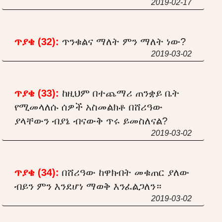
2019-02-17
ጥያቄ (32):
ጥንቁልና ማለት ምን ማለት ነው?
2019-03-02
ጥያቄ (33):
ከዚህም በተጨማሪ ጠንቋይ ቤት
የሚመላለሱ ሰዎች አስመልክቶ በሸሪዓው
ያላቸውን ብያኔ ብናውቅ ጥሩ ይመስለናል?
2019-03-02
ጥያቄ (34):
በሸሪዓው ከዋክብት መቁጠር ያለው
ብይን ምን እንደሆነ ማወቅ እንፈልጋለን።
2019-03-02