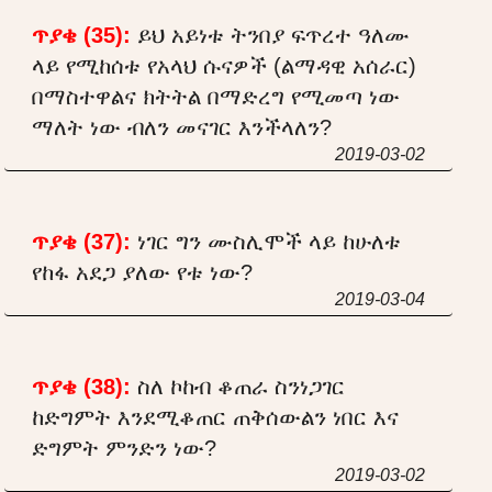
ጥያቄ (35):
ይህ አይነቱ ትንበያ ፍጥረተ ዓለሙ
ላይ የሚከሰቱ የአላህ ሱናዎች (ልማዳዊ አሰራር)
በማስተዋልና ክትትል በማድረግ የሚመጣ ነው
ማለት ነው ብለን መናገር እንችላለን?
2019-03-02
ጥያቄ (37):
ነገር ግን ሙስሊሞች ላይ ከሁለቱ
የከፋ አደጋ ያለው የቱ ነው?
2019-03-04
ጥያቄ (38):
ስለ ኮከብ ቆጠራ ስንነጋገር
ከድግምት እንደሚቆጠር ጠቅሰውልን ነበር እና
ድግምት ምንድን ነው?
2019-03-02