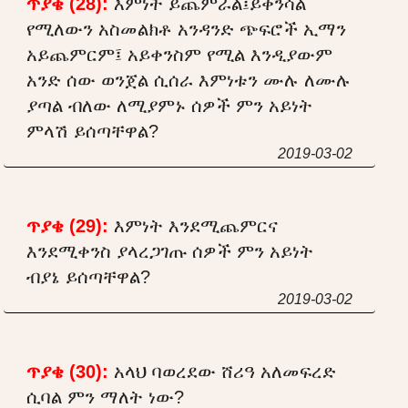
ጥያቄ (28):
እምነት ይጨምራል፤ይቀንሳል
የሚለውን አስመልክቶ አንዳንድ ጭፍሮች ኢማን
አይጨምርም፤ አይቀንስም የሚል እንዲያውም
አንድ ሰው ወንጀል ሲሰራ እምነቱን ሙሉ ለሙሉ
ያጣል ብለው ለሚያምኑ ሰዎች ምን አይነት
ምላሽ ይሰጣቸዋል?
2019-03-02
ጥያቄ (29):
እምነት እንደሚጨምርና
እንደሚቀንስ ያላረጋገጡ ሰዎች ምን አይነት
ብያኔ ይሰጣቸዋል?
2019-03-02
ጥያቄ (30):
አላህ ባወረደው ሸሪዓ አለመፍረድ
ሲባል ምን ማለት ነው?