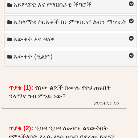
አይምሯዊ እና የማህበራዊ ችግሮች
ኢስላማዊ ስርአቶች ስነ ምግባርና፣ ልብን ማጥራት
እውቀት እና ዳዕዋ
እውቀት (ዒልም)
ጥያቄ (1):
የሰው ልጆች በሙሉ የተፈጠሩበት
ዓላማና ግብ ምንድ ነው?
2019-01-02
ጥያቄ (2):
ዒባዳ ዒባዳ ለመሆኑ ልናውቅበት
የምንችለበት የራሱ ፅንሰ ሀሳብ ይኖረው ይሆን?