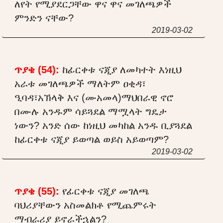
ለየት የሚያደርጋቸው ዋና ዋና መገለጫዎች
ምንድን ናቸው?
2019-03-02
ጥያቄ (54):
ከፊርቀቱ ናጂያ ለመካተት እነዚህ
አራቱ መገለጫዎች ማለትም ዐቂዳ፣
ዒባዳ፣አኽላቅ እና (ሙአመላ)ማህበራዊ ኖሮ
በሙሉ አንዱም ሳይጓደል ማሟላት ግዴታ
ነውን? አንድ ሰው ከነዚህ መካከል አንዱ ቢያጓደል
ከፊርቀቱ ናጂያ ይወጣል ወይስ አይወጣም?
2019-03-02
ጥያቄ (55):
የፊርቀቱ ናጂያ መገለጫ
ባህሪያቸውን አስመልክቶ የሚጨምሩት
ማብራሪያ ይኖራችኋልን?