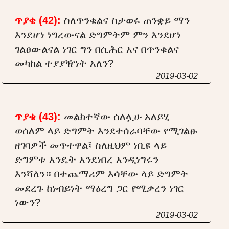
ጥያቄ (42):
ስለጥንቁልና ስታወሩ ጠንቋይ ማን
እንደሆነ ነግረውናል ድግምትም ምን እንደሆነ
ገልፀውልናል ነገር ግን በሲሕር እና በጥንቁልና
መካከል ተያያዥነት አለን?
2019-03-02
ጥያቄ (43):
መልክተኛው ሰለሏሁ አለይሂ
ወሰለም ላይ ድግምት እንደተሰራባቸው የሚገልፁ
ዘገባዎች መጥተዋል፤ ስለዚህም ነቢዩ ላይ
ድግምቱ እንዴት እንደነበረ እንዲነግሩን
እንሻለን። በተጨማሪም እሳቸው ላይ ድግምት
መደረጉ ከነብይነት ማዕረግ ጋር የሚቃረን ነገር
ነውን?
2019-03-02