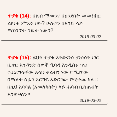
ጥያቄ (14):
በልብ ማመንና በዐንደበት መመስከር
ልዩነቱ ምንድ ነው? ሁለቱን በአንድ ላይ
ማስገኘት ግዴታ ነውን?
2019-03-02
ጥያቄ (15):
ይህን ጥያቄ እንድናነሳ ያነሳሳን ነገር
ቢኖር አንዳንድ ሰዎች ዒባዳ እንዲሰሩ ጥሪ
ሲደረግላቸው አላህ ቀልብን ነው የሚያየው
በማለት ስራን እርግፍ አድርገው የሚተዉ አሉ።
በዚህ አባባል (አመለካከት) ላይ ሐሳብ ቢሰጡበት
እንወዳለን።
2019-03-02