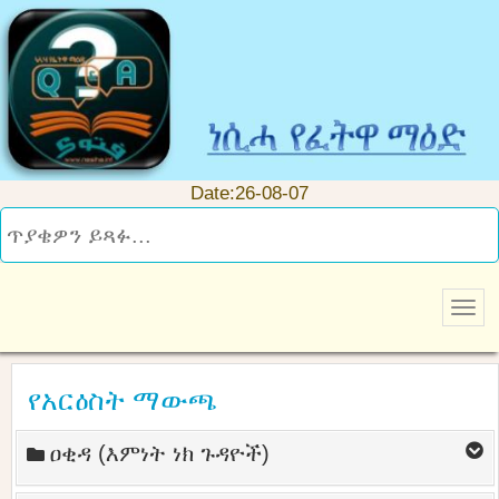
Date:26-08-07
የአርዕስት ማውጫ
ዐቂዳ (እምነት ነክ ጉዳዮች)