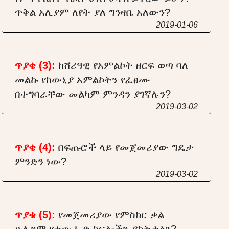
ጥቅል አሊያም ለየት ያለ ግንዛቤ አለውን?
2019-01-06
ጥያቄ (3):
ከሸሪዓዊ የአምልኮት ዘርፍ ወጣ ባለ
መልኩ የከውኒያ አምልኮትን የፈፀሙ
በተግባራቸው መልካም ምንዳን ያገኛሉን?
2019-03-02
ጥያቄ (4):
በፍጡሮች ላይ የመጀመሪያው ግዴታ
ምንድን ነው?
2019-03-02
ጥያቄ (5):
የመጀመሪያው የምስክር ቃል
ሁሉንም የተውሒድ ክፍሎችን ያካትታልን?