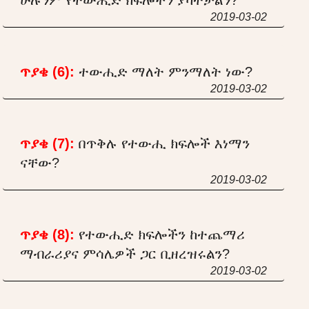
2019-03-02
ጥያቄ (6):
ተውሒድ ማለት ምንማለት ነው?
2019-03-02
ጥያቄ (7):
በጥቅሉ የተውሒ ክፍሎች እነማን
ናቸው?
2019-03-02
ጥያቄ (8):
የተውሒድ ክፍሎችን ከተጨማሪ
ማብራሪያና ምሳሌዎች ጋር ቢዘረዝሩልን?
2019-03-02