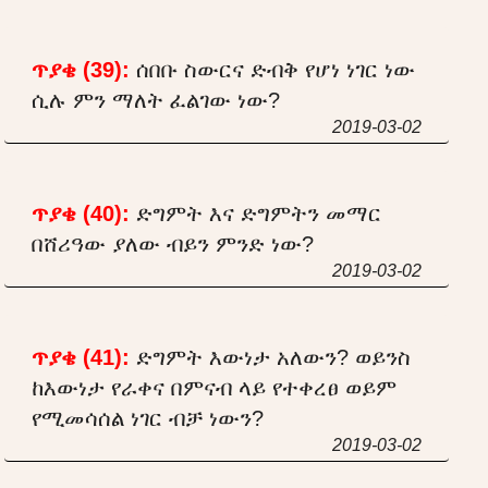
ጥያቄ (39):
ሰበቡ ስውርና ድብቅ የሆነ ነገር ነው
ሲሉ ምን ማለት ፈልገው ነው?
2019-03-02
ጥያቄ (40):
ድግምት እና ድግምትን መማር
በሸሪዓው ያለው ብይን ምንድ ነው?
2019-03-02
ጥያቄ (41):
ድግምት እውነታ አለውን? ወይንስ
ከእውነታ የራቀና በምናብ ላይ የተቀረፀ ወይም
የሚመሳሰል ነገር ብቻ ነውን?
2019-03-02