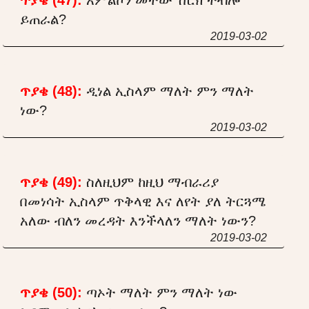
ይጠራል?
2019-03-02
ጥያቄ (48):
ዲነል ኢስላም ማለት ምን ማለት
ነው?
2019-03-02
ጥያቄ (49):
ስለዚህም ከዚህ ማብራሪያ
በመነሳት ኢስላም ጥቅላዊ እና ለየት ያለ ትርጓሜ
አለው ብለን መረዳት እንችላለን ማለት ነውን?
2019-03-02
ጥያቄ (50):
ጣኦት ማለት ምን ማለት ነው