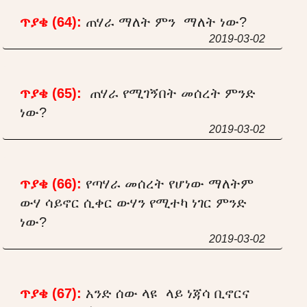
ጥያቄ (64):
ጠሃራ ማለት ምን ማለት ነው?
2019-03-02
ጥያቄ (65):
ጠሃራ የሚገኝበት መሰረት ምንድ
ነው?
2019-03-02
ጥያቄ (66):
የጣሃራ መሰረት የሆነው ማለትም
ውሃ ሳይኖር ሲቀር ውሃን የሚተካ ነገር ምንድ
ነው?
2019-03-02
ጥያቄ (67):
አንድ ሰው ላዩ ላይ ነጃሳ ቢኖርና