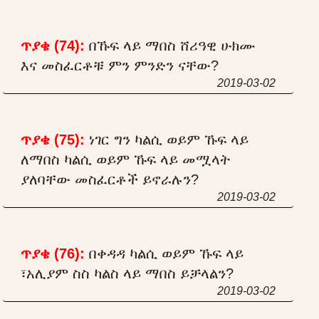
ጥያቄ (74):
በኹፍ ላይ ማበስ ሸሪዓዊ ሁክሙ
እና መስፈርቶቹ ምን ምንድን ናቸው?
2019-03-02
ጥያቄ (75):
ነገር ግን ካልሲ ወይም ኹፍ ላይ
ለማበስ ካልሲ ወይም ኹፍ ላይ መሟላት
ያለባቸው መስፈርቶች ይኖራሉን?
2019-03-02
ጥያቄ (76):
በቀዳዳ ካልሲ ወይም ኹፍ ላይ
፣አሊያም ስስ ካልስ ላይ ማበስ ይቻላልን?
2019-03-02