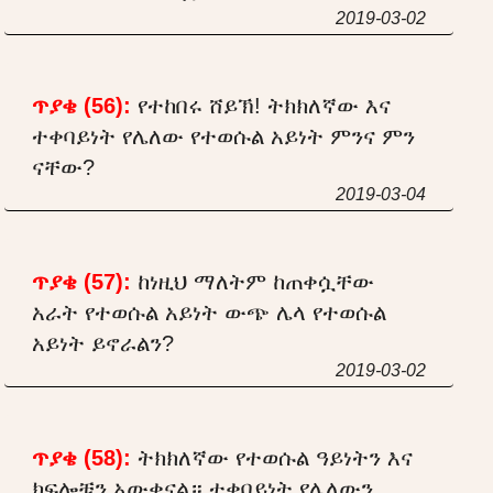
2019-03-02
ጥያቄ (56):
የተከበሩ ሸይኽ! ትክክለኛው እና
ተቀባይነት የሌለው የተወሱል አይነት ምንና ምን
ናቸው?
2019-03-04
ጥያቄ (57):
ከነዚህ ማለትም ከጠቀሷቸው
አራት የተወሱል አይነት ውጭ ሌላ የተወሱል
አይነት ይኖራልን?
2019-03-02
ጥያቄ (58):
ትክክለኛው የተወሱል ዓይነትን እና
ክፍሎቹን አውቀናል። ተቀባይነት የሌለውን