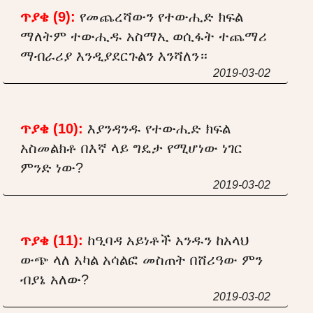
ጥያቄ (9):
የመጨረሻውን የተውሒድ ክፍል
ማለትም ተውሒዱ አስማኢ ወሲፋት ተጨማሪ
ማብራሪያ እንዲያደርጉልን እንሻለን።
2019-03-02
ጥያቄ (10):
እያንዳንዱ የተውሒድ ክፍል
አስመልክቶ በእኛ ላይ ግዴታ የሚሆነው ነገር
ምንድ ነው?
2019-03-02
ጥያቄ (11):
ከዒባዳ አይነቶች አንዱን ከአላህ
ውጭ ላለ አካል አሳልፎ መስጠት በሸሪዓው ምን
ብያኔ አለው?
2019-03-02