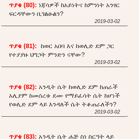
ጥያቄ (80):
ነጃሳዎች ከአይነትና ከምንነት አንፃር
ፍርዳቸውን ቢገልፁልን?
2019-03-02
ጥያቄ (81):
ከወር አበባ እና ከወሊድ ደም ጋር
የተያያዙ ህግጋት ምንድን ናቸው?
2019-03-02
ጥያቄ (82):
አንዲት ሴት ከወሊድ ደም ከጠራች
አሊያም ከመሰረቱ ደሙ የማይፈሳት ሴት ከሆነች
የወሊድ ደም ላይ እንዳለች ሴት ትቆጠራለችን?
2019-03-02
ጥያቄ (83):
አንዲት ሴት ሐጅ ስነ ስርዓት ላይ