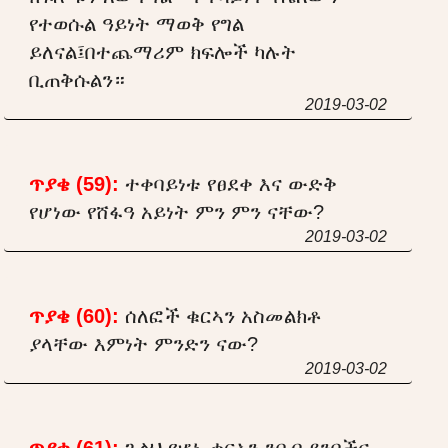
የተወሱል ዓይነት ማወቅ የግል
ይለናል፤በተጨማሪም ክፍሎች ካሉት
ቢጠቅሱልን።
2019-03-02
ጥያቄ (59):
ተቀባይነቱ የፀደቀ እና ውድቅ
የሆነው የሸፋዓ አይነት ምን ምን ናቸው?
2019-03-02
ጥያቄ (60):
ሰለፎች ቁርኣን አስመልክቶ
ያላቸው እምነት ምንድን ናው?
2019-03-02
ጥያቄ (61):
ጉልህ የሆኑ ቁርኣን ንበብ ደንቦችና