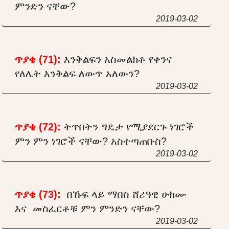
ምንድን ናቸው?
2019-03-02
ጥያቄ (71):
እንቅልፍን አስመልክቶ የቀንና
የለሌት እንቅልፍ ለውጥ አለውን?
2019-03-02
ጥያቄ (72):
ትጥበትን ግዴታ የሚያደርጉ ነገሮች
ምን ምን ነገሮች ናቸው? አስተጣጠቡስ?
2019-03-02
ጥያቄ (73):
በኹፍ ላይ ማበስ ሸሪዓዊ ሁክሙ
እና መስፈርቶቹ ምን ምንድን ናቸው?
2019-03-02