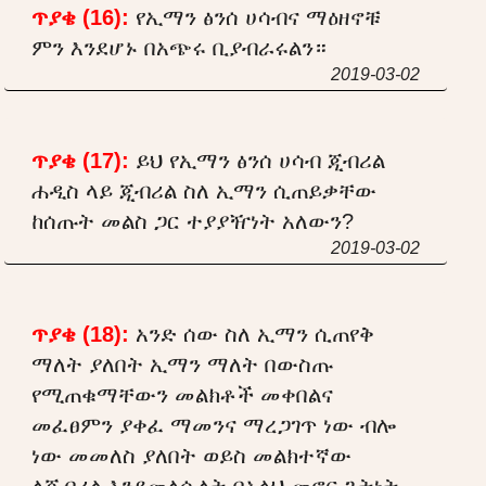
ጥያቄ (16):
የኢማን ፅንሰ ሀሳብና ማዕዘኖቹ
ምን እንደሆኑ በአጭሩ ቢያብራሩልን።
2019-03-02
ጥያቄ (17):
ይህ የኢማን ፅንሰ ሀሳብ ጂብሪል
ሐዲስ ላይ ጂብሪል ስለ ኢማን ሲጠይቃቸው
ከሰጡት መልስ ጋር ተያያዥነት አለውን?
2019-03-02
ጥያቄ (18):
አንድ ሰው ስለ ኢማን ሲጠየቅ
ማለት ያለበት ኢማን ማለት በውስጡ
የሚጠቁማቸውን መልክቶች መቀበልና
መፈፀምን ያቀፈ ማመንና ማረጋገጥ ነው ብሎ
ነው መመለስ ያለበት ወይስ መልክተኛው
ለጂብሪል እንደመለሱለት በአላህ መኖር ጌትነት