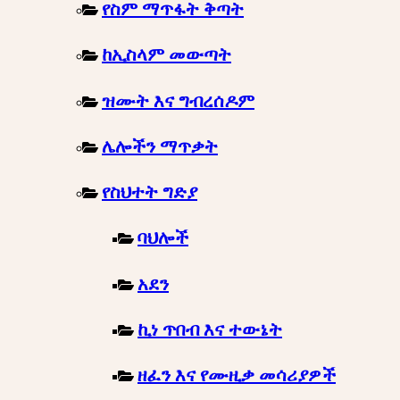
የስም ማጥፋት ቅጣት
ከኢስላም መውጣት
ዝሙት እና ግብረሰዶም
ሌሎችን ማጥቃት
የስህተት ግድያ
ባህሎች
አደን
ኪነ ጥበብ እና ተውኔት
ዘፈን እና የሙዚቃ መሳሪያዎች