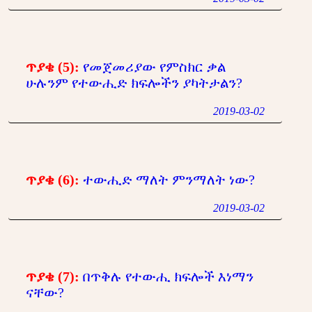
ጥያቄ (5):
የመጀመሪያው የምስክር ቃል
ሁሉንም የተውሒድ ክፍሎችን ያካትታልን?
2019-03-02
ጥያቄ (6):
ተውሒድ ማለት ምንማለት ነው?
2019-03-02
ጥያቄ (7):
በጥቅሉ የተውሒ ክፍሎች እነማን
ናቸው?