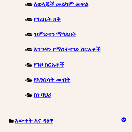
ለወላጆች መልካም መዋል
የጎረቤት ሀቅ
ዝምድናን ማጎልበት
እንግዳን የማስተናገድ ስርአቶች
የጉዞ ስርአቶች
የእንስሳት መብት
ስነ ባህሪ
እውቀት እና ዳዕዋ