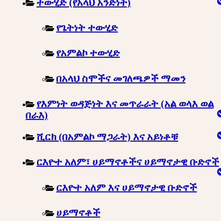
ተውሂድ (የአላህ አንድነት)
የጌትነት ተውሂድ
የአምልኮ ተውሂድ
በአላህ ስሞችና መገለጫዎች ማመን
የእምነት ወዳጅነት እና መጥራራት (አል ወላእ ወል
በራእ)
ሺርክ (በአምልኮ ማጋራት) እና አይነቶቹ
ርእዮተ አለም፣ ሀይማኖቶችና ሀይማኖታዊ ቡድኖች
ርእዮተ አለም እና ሀይማኖታዊ ቡድኖች
ሀይማኖቶች