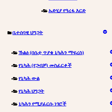
ኡድሂያ የዓረፋ እርድ
ቤተሰባዊ ህግጋት
ኹልዕ (በሴቷ ጥያቄ ኒካሕን ማፍረስ)
የኒካሕ (የጋብቻ) መስፈርቶች
የኒካሕ ውል
የኒካሕ ህግጋት
ኒካሕን የሚያፈርሱ ነገሮች