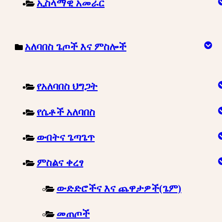
ኢስላማዊ አመራር
አለባበስ ጌጦች እና ምስሎች
የአለባበስ ህግጋት
የሴቶች አለባበስ
ውበትና ጌጣጌጥ
ምስልና ቀረፃ
ውድድሮችና እና ጨዋታዎች(ጌም)
መጠጦች