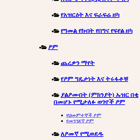
የአዝርዕት እና ፍራፍሬ ዘካ
የግመል የከብት የበግና የፍየል ዘካ
ፆም
ጨረቃን ማየት
የፆም ግዴታነት እና ትሩፋቶቹ
ያልፆሙበት (ምክንያት) ኡዝር በቂ
በመሆኑ የሚታለፉ ወገኖች ፆም
የህመምተኞች ፆም
የመንገደኛ ፆም
ለፆመኛ የሚወደዱ