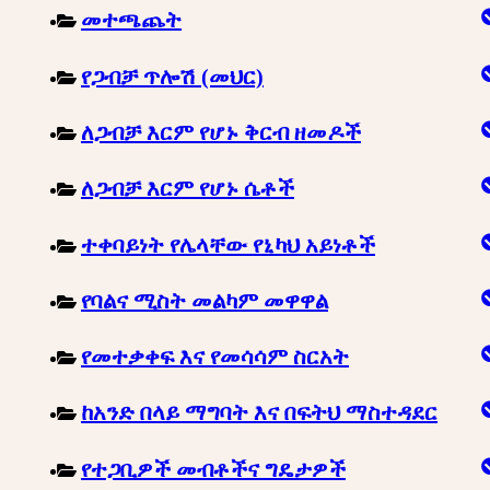
መተጫጨት
የጋብቻ ጥሎሽ (መህር)
ለጋብቻ እርም የሆኑ ቅርብ ዘመዶች
ለጋብቻ እርም የሆኑ ሴቶች
ተቀባይነት የሌላቸው የኒካህ አይነቶች
የባልና ሚስት መልካም መዋዋል
የመተቃቀፍ እና የመሳሳም ስርአት
ከአንድ በላይ ማግባት እና በፍትህ ማስተዳደር
የተጋቢዎች መብቶችና ግዴታዎች