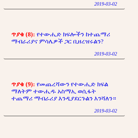
2019-03-02
ጥያቄ (8):
የተውሒድ ክፍሎችን ከተጨማሪ
ማብራሪያና ምሳሌዎች ጋር ቢዘረዝሩልን?
2019-03-02
ጥያቄ (9):
የመጨረሻውን የተውሒድ ክፍል
ማለትም ተውሒዱ አስማኢ ወሲፋት
ተጨማሪ ማብራሪያ እንዲያደርጉልን እንሻለን።
2019-03-02