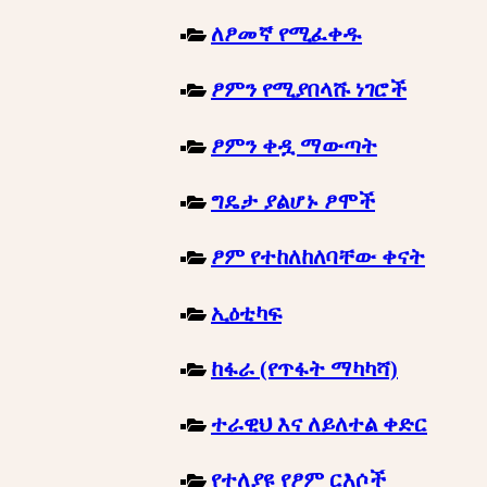
ለፆመኛ የሚፈቀዱ
ፆምን የሚያበላሹ ነገሮች
ፆምን ቀዷ ማውጣት
ግዴታ ያልሆኑ ፆሞች
ፆም የተከለከለባቸው ቀናት
ኢዕቲካፍ
ከፋራ (የጥፋት ማካካሻ)
ተራዊህ እና ለይለተል ቀድር
የተለያዩ የፆም ርእሶች