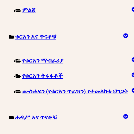
ምልጃ
ቁርአን እና ጥናቶቹ
የቁርአን ማብራሪያ
የቁርአን ትሩፋቶች
ሙስሐፍን (የቁርኣን ጥራዝን) የተመለከቱ ህግጋት
ሐዲሥ አና ጥናቶቹ