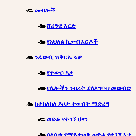
መብሎች
ሸሪዓዊ እርድ
የአህለል ኪታብ እርዶች
ንፈውሲ ዝቅርኡ ሩቃ
የተውሶ እቃ
የሌሎችን ንብረት ያለአግባብ መውሰድ
ከተከለከለ ይዞታ ተውበት ማድረግ
ወድቆ የተገኘ ህፃን
ባለቤቱ የማይታወቅ ወድቆ የተገኘ እቃ