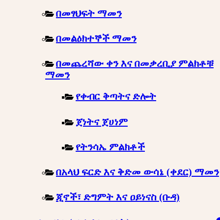
በመፃህፍት ማመን
በመልዕክተኞች ማመን
በመጨረሻው ቀን እና በመቃረቢያ ምልክቶቹ
ማመን
የቀብር ቅጣትና ድሎት
ጀነትና ጀሀነም
የትንሳኤ ምልክቶች
በአላህ ፍርድ እና ቅድመ ውሳኔ (ቀደር) ማመን
ጂኖች፣ ድግምት እና ዐይነናስ (ቡዳ)