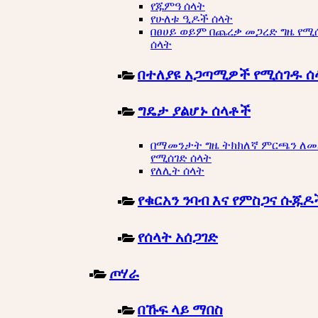
የጁምዓ ሰላት
የሁለቱ ዒዶች ሰላት
በፀሀይ ወይም በጨረቃ መጋረድ ግዜ የሚ
ሰላት
በተለያዩ አጋጣሚዎች የሚሰገዱ ሰ
ግዴታ ያልሆኑ ሰላቶች
በማመንታት ግዜ ትክክለኛ ምርጫን ለ
የሚሰገድ ሰላት
የለሊት ሰላት
የቁርአን ንባብ እና የምስጋና ሱጁዶ
የሰላት አሰጋገድ
ጦሃራ
በኹፍ ላይ ማበስ