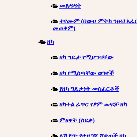
መጸዳዳት
ተየሙም (በውሀ ምትክ ንፁህ አፈ
መጠቀም)
ዘካ
ዘካ ግዴታ የሚሆንባቸው
ዘካ የሚሰጣቸው ወገኖች
የዘካ ግዴታነት መስፈርቶች
ዘካተል ፊጥር የፆም መፍቻ ዘካ
ምፅዋት (ሰደቃ)
ለሽያጭ የተዘጋጁ ሸቀጦች ዘካ