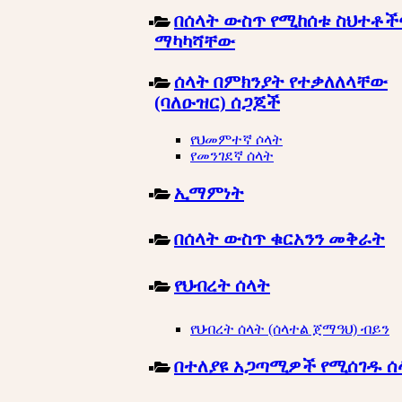
በሰላት ውስጥ የሚከሰቱ ስህተቶች
ማካካሻቸው
ሰላት በምክንያት የተቃለለላቸው
(ባለዑዝር) ሰጋጆች
የህመምተኛ ሶላት
የመንገደኛ ሰላት
ኢማምነት
በሰላት ውስጥ ቁርአንን መቅራት
የህብረት ሰላት
የህብረት ሰላት (ሰላተል ጀማዓህ) ብይን
በተለያዩ አጋጣሚዎች የሚሰገዱ ሰ