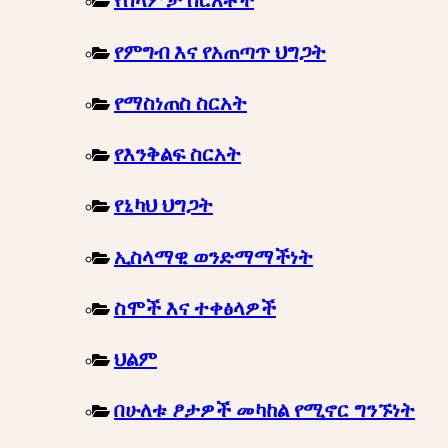
የሰላምታ ስርአቶች
የምግብ እና የአጠጣጥ ህግጋት
የማስነጠስ ስርአት
የእንቅልፍ ስርአት
የኒካህ ህግጋት
ኢስላማዊ ወንድማማችነት
ስሞች እና ተቀፅላዎች
ህልም
በሁለቱ ፆታዎች መካከል የሚኖር ግንኙነት