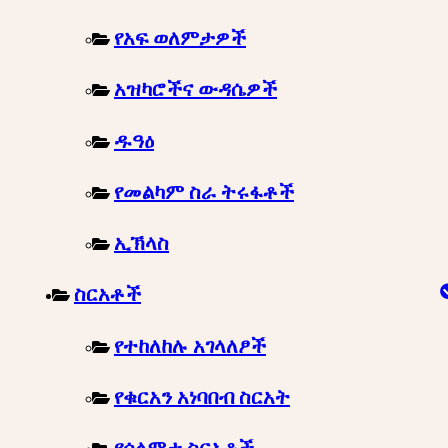
የአፍ ወለምታዎች
አዝካሮችና ውዳሴዎች
ዱዓዕ
የመልካም ስራ ትሩፋቶች
ኢኽላስ
ስርአቶች
የተከለከሉ አገላለፆች
የቁርአን አነባበብ ስርአት