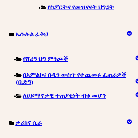
የስፖርትና የመዝናናት ህግጋት
ኡሱሉል ፊቅህ
የሸሪዓ ህግ ምንጮች
በአምልኮና በዲን ውስጥ የተጨመሩ ፈጠራዎች
(ቢድዓ)
ለሀይማኖታዊ ተጠያቂነት ብቁ መሆን
ታሪክና ሲራ