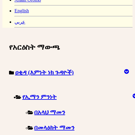
English
عربي
የአርዕስት ማውጫ
ዐቂዳ (እምነት ነክ ጉዳዮች)
የኢማን ምንነት
በአላህ ማመን
በመላዕክት ማመን