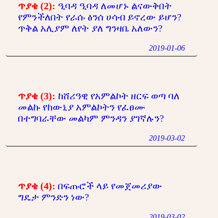
ጥያቄ (2):
ዒባዳ ዒባዳ ለመሆኑ ልናውቅበት
የምንችለበት የራሱ ፅንሰ ሀሳብ ይኖረው ይሆን?
ጥቅል አሊያም ለየት ያለ ግንዛቤ አለውን?
2019-01-06
ጥያቄ (3):
ከሸሪዓዊ የአምልኮት ዘርፍ ወጣ ባለ
መልኩ የከውኒያ አምልኮትን የፈፀሙ
በተግባራቸው መልካም ምንዳን ያገኛሉን?
2019-03-02
ጥያቄ (4):
በፍጡሮች ላይ የመጀመሪያው
ግዴታ ምንድን ነው?
2019-03-02