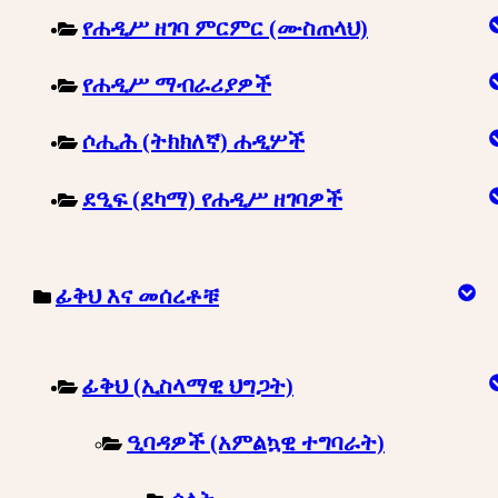
የሐዲሥ ዘገባ ምርምር (ሙስጠላህ)
የሐዲሥ ማብራሪያዎች
ሶሒሕ (ትክክለኛ) ሐዲሦች
ደዒፍ (ደካማ) የሐዲሥ ዘገባዎች
ፊቅህ እና መሰረቶቹ
ፊቅህ (ኢስላማዊ ህግጋት)
ዒባዳዎች (አምልኳዊ ተግባራት)