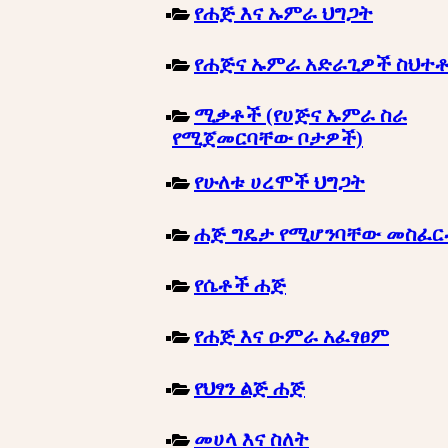
የሐጅ እና ኡምራ ህግጋት
የሐጅና ኡምራ አድራጊዎች ስህተ
ሚቃቶች (የሀጅና ኡምራ ስራ
የሚጀመርባቸው ቦታዎች)
የሁለቱ ሀረሞች ህግጋት
ሐጅ ግዴታ የሚሆንባቸው መስፈ
የሴቶች ሐጅ
የሐጅ እና ዑምራ አፈፃፀም
የህፃን ልጅ ሐጅ
መሀላ እና ስለት