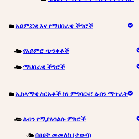
አይምሯዊ እና የማህበራዊ ችግሮች
የአይምሮ ጭንቀቶች
ማህበራዊ ችግሮች
ኢስላማዊ ስርአቶች ስነ ምግባርና፣ ልብን ማጥራት
ልብን የሚያለሳልሱ ምክሮች
በፀፀት መመለስ (ተውባ)