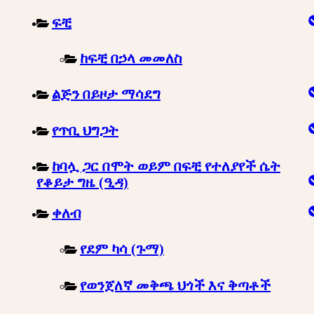
ፍቺ
ከፍቺ በኃላ መመለስ
ልጅን በይዞታ ማሳደግ
የጥቢ ህግጋት
ከባሏ ጋር በሞት ወይም በፍቺ የተለያየች ሴት
የቆይታ ግዜ (ዒዳ)
ቀለብ
የደም ካሳ (ጉማ)
የወንጀለኛ መቅጫ ህጎች እና ቅጣቶች