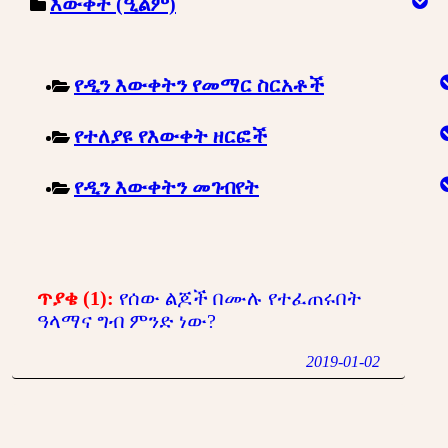
እውቀት (ዒልም)
የዲን እውቀትን የመማር ስርአቶች
የተለያዩ የእውቀት ዘርፎች
የዲን እውቀትን መገብየት
ጥያቄ (1):
የሰው ልጆች በሙሉ የተፈጠሩበት
ዓላማና ግብ ምንድ ነው?
2019-01-02