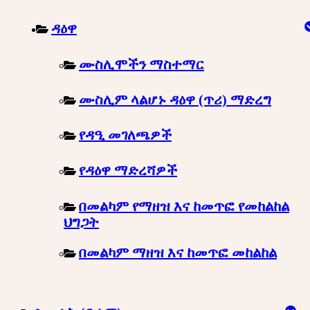
ዳዕዋ
ሙስሊሞችን ማስተማር
ሙስሊም ላልሆኑ ዳዕዋ (ጥሪ) ማድረግ
የዳዒ መገለጫዎች
የዳዕዋ ማድረሻዎች
በመልካም የማዘዝ እና ከመጥፎ የመከልከል
ህግጋት
በመልካም ማዘዝ እና ከመጥፎ መከልከል