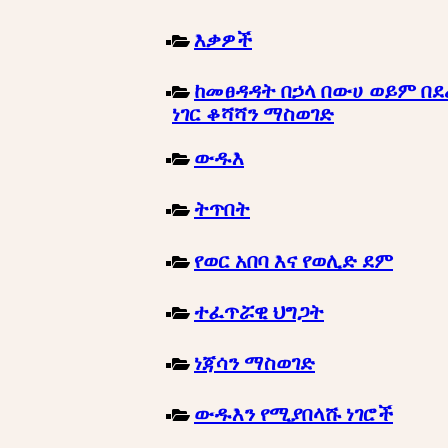
እቃዎች
ከመፀዳዳት በኃላ በውሀ ወይም በደ
ነገር ቆሻሻን ማስወገድ
ውዱእ
ትጥበት
የወር አበባ እና የወሊድ ደም
ተፈጥሯዊ ህግጋት
ነጃሳን ማስወገድ
ውዱእን የሚያበላሹ ነገሮች