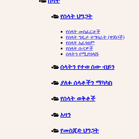
ሰላት
የሰላት ህግጋት
የሰላት መስፈርቶች
የሰላት ግዴታ ተግባራት (ዋጂቦች)
የሰላት አፈፃፀም
የሰላት ሱናዎች
ሰላትን የሚያበላሹ
ሰላትን የተወ ሰው ብይን
ያለፉ ሰላቶችን ማካካስ
የሰላት ወቅቶች
አዛን
የመስጂድ ህግጋት