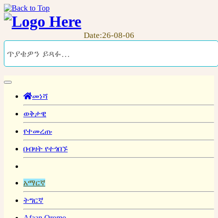
Date:26-08-06
መነሻ
ወቅታዊ
የተመረጡ
በብዛት የተጎበኙ
አማርኛ
ትግርኛ
Afaan Oromo