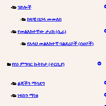
ገድሎች
ከፍቺ በኃላ መመለስ
የመልእክተኛው ታሪክ (ሲራ)
የአላህ መልእክተኛ ባልደረቦች (ሰሀቦች)
የስነ ምግባር ኩትኮታ (ተርቢያ)
ልጆችን ማሳደግ
ነፍስን ማነፅ