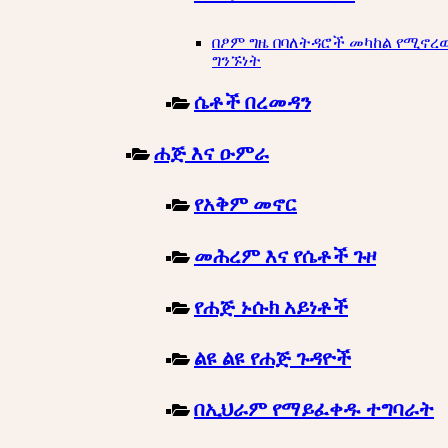
በፆም ግዜ በባለትዳሮች መካከል የሚኖረ
ግንኙነት
ሴቶች በረመዳን
ሐጅ እና ዑምራ
የአቅም መኖር
መሕረም እና የሴቶች ጉዞ
የሐጅ ኑሱክ አይነቶች
ልዩ ልዩ የሐጅ ጉዳዮች
በኢህራም የማይፈቀዱ ተግባራት