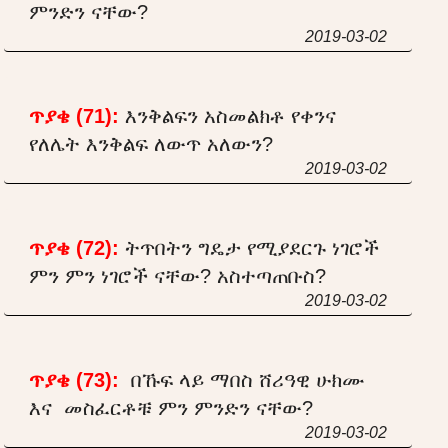
ምንድን ናቸው?
2019-03-02
ጥያቄ (71):
እንቅልፍን አስመልክቶ የቀንና
የለሌት እንቅልፍ ለውጥ አለውን?
2019-03-02
ጥያቄ (72):
ትጥበትን ግዴታ የሚያደርጉ ነገሮች
ምን ምን ነገሮች ናቸው? አስተጣጠቡስ?
2019-03-02
ጥያቄ (73):
በኹፍ ላይ ማበስ ሸሪዓዊ ሁክሙ
እና መስፈርቶቹ ምን ምንድን ናቸው?
2019-03-02