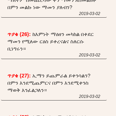
በምን መልኩ ነው ማመን ያለብን?
2019-03-02
ጥያቄ (26):
ከእምነት ማዕዘን መካከል በቀደር
ማመን የሚለው ርዕስ ይቀረናልና ስለርሱ
ቢነግሩን።
2019-03-02
ጥያቄ (27):
ኢማን ይጨምራል ይቀንሳልን?
በምን እንደሚጨምርና በምን እንደሚቀንስ
ማወቅ እንፈልጋለን።
2019-03-02