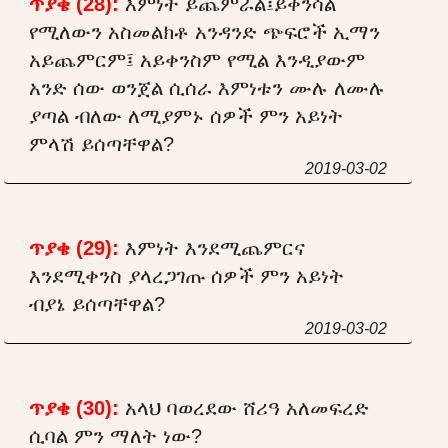
ጥያቄ (28):
እምነት ይጨምራል፤ይቀንሳል
የሚለውን አስመልክቶ አንዳንድ ጭፍሮች ኢማን
አይጨምርም፤ አይቀንስም የሚል እንዲያውም
አንድ ሰው ወንጀል ሲሰራ እምነቱን ሙሉ ለሙሉ
ያጣል ብለው ለሚያምኑ ሰዎች ምን አይነት
ምላሽ ይሰጣቸዋል?
2019-03-02
ጥያቄ (29):
እምነት እንደሚጨምርና
እንደሚቀንስ ያላረጋገጡ ሰዎች ምን አይነት
ብያኔ ይሰጣቸዋል?
2019-03-02
ጥያቄ (30):
አላህ ባወረደው ሸሪዓ አለመፍረድ
ሲባል ምን ማለት ነው?