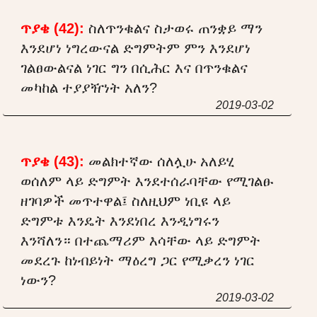
ጥያቄ (42):
ስለጥንቁልና ስታወሩ ጠንቋይ ማን
እንደሆነ ነግረውናል ድግምትም ምን እንደሆነ
ገልፀውልናል ነገር ግን በሲሕር እና በጥንቁልና
መካከል ተያያዥነት አለን?
2019-03-02
ጥያቄ (43):
መልክተኛው ሰለሏሁ አለይሂ
ወሰለም ላይ ድግምት እንደተሰራባቸው የሚገልፁ
ዘገባዎች መጥተዋል፤ ስለዚህም ነቢዩ ላይ
ድግምቱ እንዴት እንደነበረ እንዲነግሩን
እንሻለን። በተጨማሪም እሳቸው ላይ ድግምት
መደረጉ ከነብይነት ማዕረግ ጋር የሚቃረን ነገር
ነውን?
2019-03-02