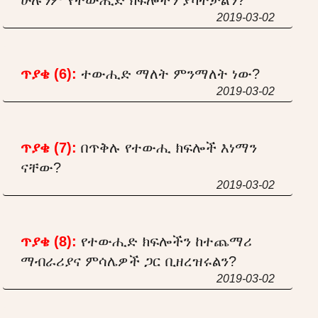
2019-03-02
ጥያቄ (6):
ተውሒድ ማለት ምንማለት ነው?
2019-03-02
ጥያቄ (7):
በጥቅሉ የተውሒ ክፍሎች እነማን
ናቸው?
2019-03-02
ጥያቄ (8):
የተውሒድ ክፍሎችን ከተጨማሪ
ማብራሪያና ምሳሌዎች ጋር ቢዘረዝሩልን?
2019-03-02