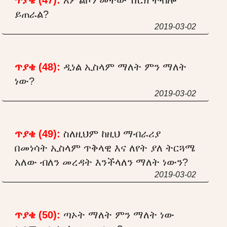
ይጠራል?
2019-03-02
ጥያቄ (48):
ዲነል ኢስላም ማለት ምን ማለት
ነው?
2019-03-02
ጥያቄ (49):
ስለዚህም ከዚህ ማብራሪያ
በመነሳት ኢስላም ጥቅላዊ እና ለየት ያለ ትርጓሜ
አለው ብለን መረዳት እንችላለን ማለት ነውን?
2019-03-02
ጥያቄ (50):
ጣኦት ማለት ምን ማለት ነው