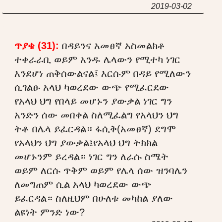
2019-03-02
ጥያቄ (31):
በዳይንና አመፀኛ አስመልክቶ
ተቀራራቢ ወይም አንዱ ሌላውን የሚተካ ነገር
እንደሆነ ጠቅሰውልናል፤ እርሱም በዳይ የሚለውን
ሲገልፁ አላህ ካወረደው ውጭ የሚፈርደው
የአላህ ህግ የበላይ መሆኑን ያውቃል ነገር ግን
አንድን ሰው መበቀል ስለሚፈልግ የአላህን ህግ
ትቶ በሌላ ይፈርዳል። ፋሲቅ(አመፀኛ) ደግሞ
የአላህን ህግ ያውቃል፤የአላህ ህግ ትክክል
መሆኑንም ይረዳል። ነገር ግን ለራሱ ስሜት
ወይም ለርሱ ጥቅም ወይም የሌላ ሰው ዝንባሌን
ለመግጠም ሲል አላህ ካወረደው ውጭ
ይፈርዳል። ስለዚህም በሁለቱ መካከል ያለው
ልዩነት ምንድ ነው?