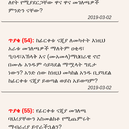
ለየት የሚያደርጋቸው ዋና ዋና መገለጫዎች
ምንድን ናቸው?
2019-03-02
ጥያቄ (54):
ከፊርቀቱ ናጂያ ለመካተት እነዚህ
አራቱ መገለጫዎች ማለትም ዐቂዳ፣
ዒባዳ፣አኽላቅ እና (ሙአመላ)ማህበራዊ ኖሮ
በሙሉ አንዱም ሳይጓደል ማሟላት ግዴታ
ነውን? አንድ ሰው ከነዚህ መካከል አንዱ ቢያጓደል
ከፊርቀቱ ናጂያ ይወጣል ወይስ አይወጣም?
2019-03-02
ጥያቄ (55):
የፊርቀቱ ናጂያ መገለጫ
ባህሪያቸውን አስመልክቶ የሚጨምሩት
ማብራሪያ ይኖራችኋልን?