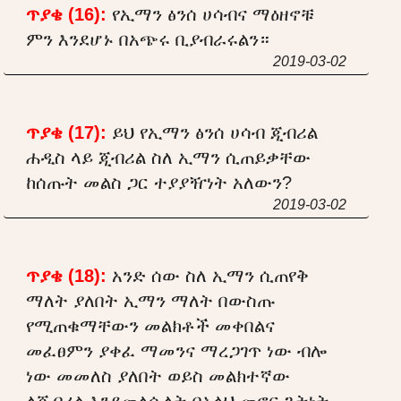
ጥያቄ (16):
የኢማን ፅንሰ ሀሳብና ማዕዘኖቹ
ምን እንደሆኑ በአጭሩ ቢያብራሩልን።
2019-03-02
ጥያቄ (17):
ይህ የኢማን ፅንሰ ሀሳብ ጂብሪል
ሐዲስ ላይ ጂብሪል ስለ ኢማን ሲጠይቃቸው
ከሰጡት መልስ ጋር ተያያዥነት አለውን?
2019-03-02
ጥያቄ (18):
አንድ ሰው ስለ ኢማን ሲጠየቅ
ማለት ያለበት ኢማን ማለት በውስጡ
የሚጠቁማቸውን መልክቶች መቀበልና
መፈፀምን ያቀፈ ማመንና ማረጋገጥ ነው ብሎ
ነው መመለስ ያለበት ወይስ መልክተኛው
ለጂብሪል እንደመለሱለት በአላህ መኖር ጌትነት