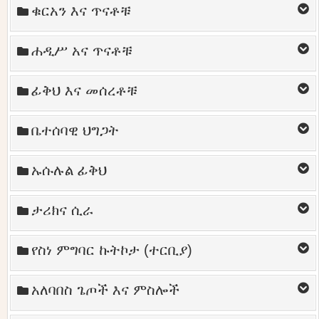
ቁርአን እና ጥናቶቹ
ሐዲሥ አና ጥናቶቹ
ፊቅህ እና መሰረቶቹ
ቤተሰባዊ ህግጋት
ኡሱሉል ፊቅህ
ታሪክና ሲራ
የስነ ምግባር ኩትኮታ (ተርቢያ)
አለባበስ ጌጦች እና ምስሎች