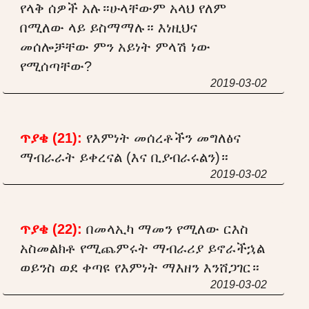
የላቅ ሰዎች አሉ።ሁላቸውም አላህ የለም
በሚለው ላይ ይስማማሉ። እነዚህና
መሰሎቻቸው ምን አይነት ምላሽ ነው
የሚሰጣቸው?
2019-03-02
ጥያቄ (21):
የእምነት መሰረቶችን መግለፅና
ማብራራት ይቀረናል (እና ቢያብራሩልን)።
2019-03-02
ጥያቄ (22):
በመላኢካ ማመን የሚለው ርእስ
አስመልክቶ የሚጨምሩት ማብራሪያ ይኖራችኋል
ወይንስ ወደ ቀጣዩ የእምነት ማእዘን እንሸጋገር።
2019-03-02