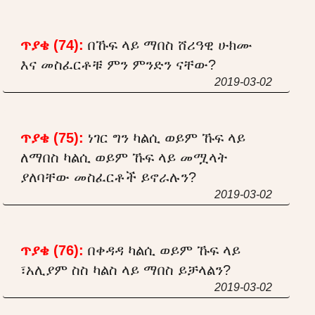
ጥያቄ (74):
በኹፍ ላይ ማበስ ሸሪዓዊ ሁክሙ
እና መስፈርቶቹ ምን ምንድን ናቸው?
2019-03-02
ጥያቄ (75):
ነገር ግን ካልሲ ወይም ኹፍ ላይ
ለማበስ ካልሲ ወይም ኹፍ ላይ መሟላት
ያለባቸው መስፈርቶች ይኖራሉን?
2019-03-02
ጥያቄ (76):
በቀዳዳ ካልሲ ወይም ኹፍ ላይ
፣አሊያም ስስ ካልስ ላይ ማበስ ይቻላልን?
2019-03-02