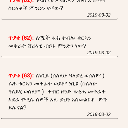
ስርኣቶች ምንድን ናቸው?
2019-03-02
ጥያቄ (62):
ለሟች ሩሕ ተብሎ ቁርኣን
መቅራት ሸሪኣዊ ብይኑ ምንድን ነው?
2019-03-02
ጥያቄ (63):
ለነቢዩ (ሰለላሁ ዓለይሂ ወሰለም )
ሩሕ ቁርኣን መቅራት ወይም ነቢዩ (ሰለላሁ
ዓለይሂ ወሰለም ) ቀብር ዘንድ ፋቲሓ መቅራት
አደራ የሚሉ ሰዎች አሉ ይህን አስመልክቶ ምን
ይሉናል?
2019-03-02