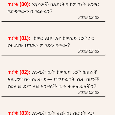
ጥያቄ (80):
ነጃሳዎች ከአይነትና ከምንነት አንፃር
ፍርዳቸውን ቢገልፁልን?
2019-03-02
ጥያቄ (81):
ከወር አበባ እና ከወሊድ ደም ጋር
የተያያዙ ህግጋት ምንድን ናቸው?
2019-03-02
ጥያቄ (82):
አንዲት ሴት ከወሊድ ደም ከጠራች
አሊያም ከመሰረቱ ደሙ የማይፈሳት ሴት ከሆነች
የወሊድ ደም ላይ እንዳለች ሴት ትቆጠራለችን?
2019-03-02
ጥያቄ (83):
አንዲት ሴት ሐጅ ስነ ስርዓት ላይ