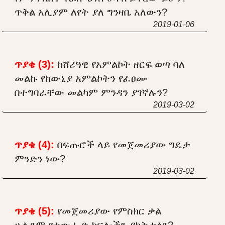
ጥቅል አሊያም ለየት ያለ ግንዛቤ አለውን?
2019-01-06
ጥያቄ (3):
ከሸሪዓዊ የአምልኮት ዘርፍ ወጣ ባለ
መልኩ የከውኒያ አምልኮትን የፈፀሙ
በተግባራቸው መልካም ምንዳን ያገኛሉን?
2019-03-02
ጥያቄ (4):
በፍጡሮች ላይ የመጀመሪያው ግዴታ
ምንድን ነው?
2019-03-02
ጥያቄ (5):
የመጀመሪያው የምስክር ቃል
ሁሉንም የተውሒድ ክፍሎችን ያካትታልን?