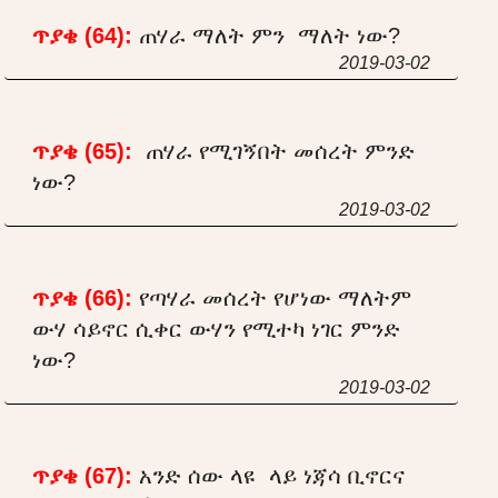
ጥያቄ (64):
ጠሃራ ማለት ምን ማለት ነው?
2019-03-02
ጥያቄ (65):
ጠሃራ የሚገኝበት መሰረት ምንድ
ነው?
2019-03-02
ጥያቄ (66):
የጣሃራ መሰረት የሆነው ማለትም
ውሃ ሳይኖር ሲቀር ውሃን የሚተካ ነገር ምንድ
ነው?
2019-03-02
ጥያቄ (67):
አንድ ሰው ላዩ ላይ ነጃሳ ቢኖርና