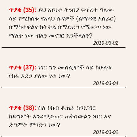
ጥያቄ (35):
ይህ አይነቱ ትንበያ ፍጥረተ ዓለሙ
ላይ የሚከሰቱ የአላህ ሱናዎች (ልማዳዊ አሰራር)
በማስተዋልና ክትትል በማድረግ የሚመጣ ነው
ማለት ነው ብለን መናገር እንችላለን?
2019-03-02
ጥያቄ (37):
ነገር ግን ሙስሊሞች ላይ ከሁለቱ
የከፋ አደጋ ያለው የቱ ነው?
2019-03-04
ጥያቄ (38):
ስለ ኮከብ ቆጠራ ስንነጋገር
ከድግምት እንደሚቆጠር ጠቅሰውልን ነበር እና
ድግምት ምንድን ነው?
2019-03-02