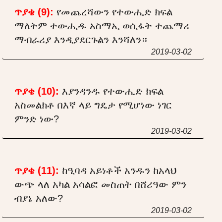
ጥያቄ (9):
የመጨረሻውን የተውሒድ ክፍል
ማለትም ተውሒዱ አስማኢ ወሲፋት ተጨማሪ
ማብራሪያ እንዲያደርጉልን እንሻለን።
2019-03-02
ጥያቄ (10):
እያንዳንዱ የተውሒድ ክፍል
አስመልክቶ በእኛ ላይ ግዴታ የሚሆነው ነገር
ምንድ ነው?
2019-03-02
ጥያቄ (11):
ከዒባዳ አይነቶች አንዱን ከአላህ
ውጭ ላለ አካል አሳልፎ መስጠት በሸሪዓው ምን
ብያኔ አለው?
2019-03-02