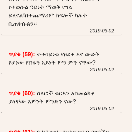
የተወሱል ዓይነት ማወቅ የግል
ይለናል፤በተጨማሪም ክፍሎች ካሉት
ቢጠቅሱልን።
2019-03-02
ጥያቄ (59):
ተቀባይነቱ የፀደቀ እና ውድቅ
የሆነው የሸፋዓ አይነት ምን ምን ናቸው?
2019-03-02
ጥያቄ (60):
ሰለፎች ቁርኣን አስመልክቶ
ያላቸው እምነት ምንድን ናው?
2019-03-02
ጥያቄ (61):
ጉልህ የሆኑ ቁርኣን ንበብ ደንቦችና