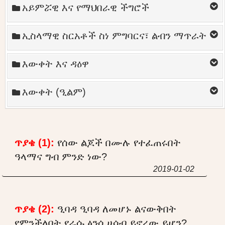
አይምሯዊ እና የማህበራዊ ችግሮች
ኢስላማዊ ስርአቶች ስነ ምግባርና፣ ልብን ማጥራት
እውቀት እና ዳዕዋ
እውቀት (ዒልም)
ጥያቄ (1):
የሰው ልጆች በሙሉ የተፈጠሩበት
ዓላማና ግብ ምንድ ነው?
2019-01-02
ጥያቄ (2):
ዒባዳ ዒባዳ ለመሆኑ ልናውቅበት
የምንችለበት የራሱ ፅንሰ ሀሳብ ይኖረው ይሆን?