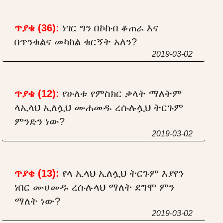
ጥያቄ (36):
ነገር ግን በኮከብ ቆጠራ እና
በጥንቁልና መካከል ቁርኝት አለን?
2019-03-02
ጥያቄ (12):
የሁለቱ የምስክር ቃላት ማለትም
ላኢላህ ኢለሏህ ሙሐመዱ ረሱሉሏህ ትርጉም
ምንድን ነው?
2019-03-02
ጥያቄ (13):
የላ ኢላህ ኢለሏህ ትርጉም እያየን
ነበር ሙሀመዱ ረሱሉላህ ማለት ደግሞ ምን
ማለት ነው?
2019-03-02