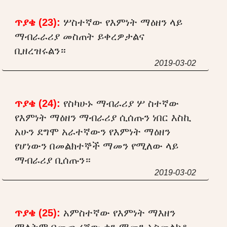
ጥያቄ (23):
ሦስተኛው የእምነት ማዕዘን ላይ
ማብራራሪያ መስጠት ይቀረዎታልና
ቢዘረዝሩልን።
2019-03-02
ጥያቄ (24):
የስካሁኑ ማብራሪያ ሦ ስተኛው
የእምነት ማዕዘን ማብራሪያ ሲሰጡን ነበር እስኪ
አሁን ደግሞ አራተኛውን የእምነት ማዕዘን
የሆነውን በመልክተኞች ማመን የሚለው ላይ
ማብራሪያ ቢሰጡን።
2019-03-02
ጥያቄ (25):
አምስተኛው የእምነት ማእዘን
ማለትም በመጨረሻው ቀን ማመን አስመልክቶ