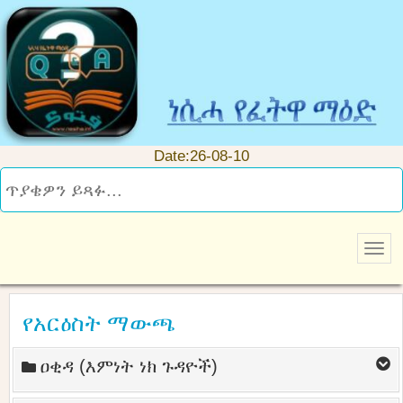
Date:26-08-10
የአርዕስት ማውጫ
ዐቂዳ (እምነት ነክ ጉዳዮች)