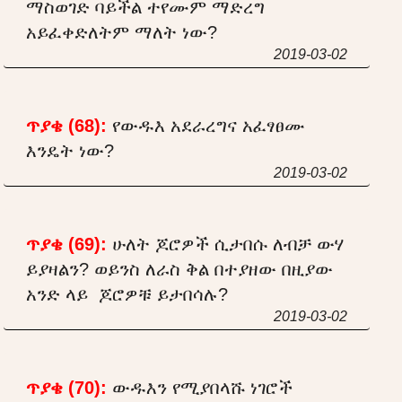
ማስወገድ ባይችል ተየሙም ማድረግ
አይፈቀድለትም ማለት ነው?
2019-03-02
ጥያቄ (68):
የውዱእ አደራረግና አፈፃፀሙ
እንዴት ነው?
2019-03-02
ጥያቄ (69):
ሁለት ጆሮዎች ሲታበሱ ለብቻ ውሃ
ይያዛልን? ወይንስ ለራስ ቅል በተያዘው በዚያው
አንድ ላይ ጆሮዎቹ ይታበሳሉ?
2019-03-02
ጥያቄ (70):
ውዱእን የሚያበላሹ ነገሮች