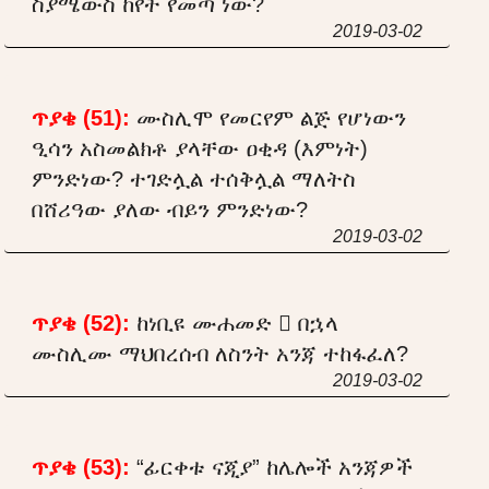
ስያሜውስ ከየት የመጣ ነው?
2019-03-02
ጥያቄ (51):
ሙስሊሞ የመርየም ልጅ የሆነውን
ዒሳን አስመልክቶ ያላቸው ዐቂዳ (እምነት)
ምንድነው? ተገድሏል ተሰቅሏል ማለትስ
በሸሪዓው ያለው ብይን ምንድነው?
2019-03-02
ጥያቄ (52):
ከነቢዩ ሙሐመድ  በኋላ
ሙስሊሙ ማህበረሰብ ለስንት አንጃ ተከፋፈለ?
2019-03-02
ጥያቄ (53):
“ፊርቀቱ ናጂያ” ከሌሎች አንጃዎች