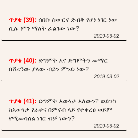
ጥያቄ (39):
ሰበቡ ስውርና ድብቅ የሆነ ነገር ነው
ሲሉ ምን ማለት ፈልገው ነው?
2019-03-02
ጥያቄ (40):
ድግምት እና ድግምትን መማር
በሸሪዓው ያለው ብይን ምንድ ነው?
2019-03-02
ጥያቄ (41):
ድግምት እውነታ አለውን? ወይንስ
ከእውነታ የራቀና በምናብ ላይ የተቀረፀ ወይም
የሚመሳሰል ነገር ብቻ ነውን?
2019-03-02