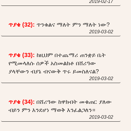
2019-02-17
ጥያቄ (32):
ጥንቁልና ማለት ምን ማለት ነው?
2019-03-02
ጥያቄ (33):
ከዚህም በተጨማሪ ጠንቋይ ቤት
የሚመላለሱ ሰዎች አስመልክቶ በሸሪዓው
ያላቸውን ብያኔ ብናውቅ ጥሩ ይመስለናል?
2019-03-02
ጥያቄ (34):
በሸሪዓው ከዋክብት መቁጠር ያለው
ብይን ምን እንደሆነ ማወቅ እንፈልጋለን።
2019-03-02