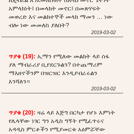
አምላክነት፤ በመላክት መኖር፤ በመጽሃፍት
መወረድ እና መልክተኞች መላክ ማመን … ነው
ብሎ ነው መመለስ ያለበት?
2019-03-02
ጥያቄ (19):
ኢማን የሚለው መልክት ላይ ሰፋ
ያለ ማብራሪያ ቢያደርጉልን? በተጨማሪም
ማእዘኖችንም በዝርዝር እንዲያብራሩልን
እንሻለን።
2019-03-02
ጥያቄ (20):
ዛሬ ላይ እጅግ በርካታ የሆኑ እምነት
የሌላቸው ነገር ግን አዲስ ግኝት የሚፈጥሩና
አዳዲስ ምርቶችን የሚያመርቱ አዕምሯቸው