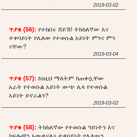
2019-03-02
ጥያቄ (56):
የተከበሩ ሸይኽ! ትክክለኛው እና
ተቀባይነት የሌለው የተወሱል አይነት ምንና ምን
ናቸው?
2019-03-04
ጥያቄ (57):
ከነዚህ ማለትም ከጠቀሷቸው
አራት የተወሱል አይነት ውጭ ሌላ የተወሱል
አይነት ይኖራልን?
2019-03-02
ጥያቄ (58):
ትክክለኛው የተወሱል ዓይነትን እና
ክፍሎቹን አውቀናል። ተቀባይነት የሌለውን