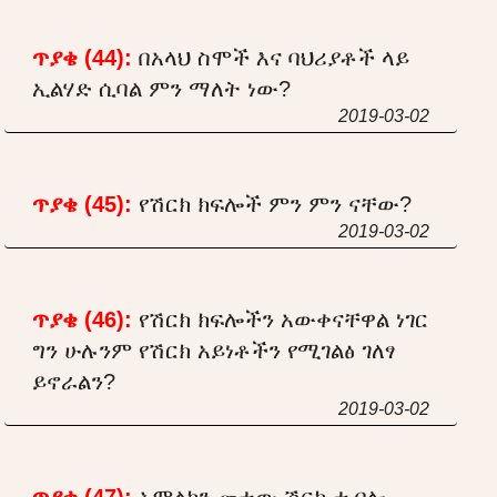
ጥያቄ (44):
በአላህ ስሞች እና ባህሪያቶች ላይ
ኢልሃድ ሲባል ምን ማለት ነው?
2019-03-02
ጥያቄ (45):
የሽርክ ክፍሎች ምን ምን ናቸው?
2019-03-02
ጥያቄ (46):
የሽርክ ክፍሎችን አውቀናቸዋል ነገር
ግን ሁሉንም የሽርክ አይነቶችን የሚገልፅ ገለፃ
ይኖራልን?
2019-03-02
ጥያቄ (47):
አምልኮን መተው ሽርክ ተብሎ