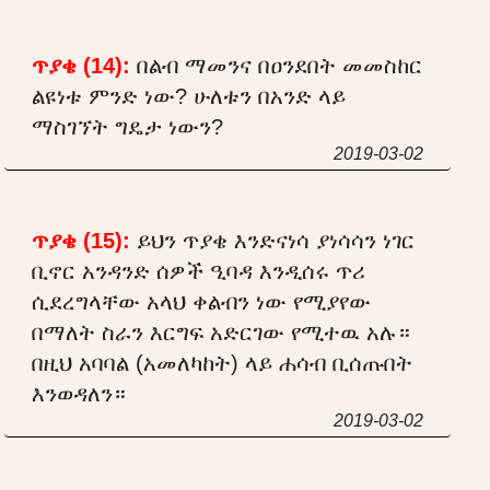
ጥያቄ (14):
በልብ ማመንና በዐንደበት መመስከር
ልዩነቱ ምንድ ነው? ሁለቱን በአንድ ላይ
ማስገኘት ግዴታ ነውን?
2019-03-02
ጥያቄ (15):
ይህን ጥያቄ እንድናነሳ ያነሳሳን ነገር
ቢኖር አንዳንድ ሰዎች ዒባዳ እንዲሰሩ ጥሪ
ሲደረግላቸው አላህ ቀልብን ነው የሚያየው
በማለት ስራን እርግፍ አድርገው የሚተዉ አሉ።
በዚህ አባባል (አመለካከት) ላይ ሐሳብ ቢሰጡበት
እንወዳለን።
2019-03-02