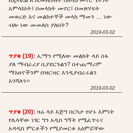
አምላክነት፤ በመላክት መኖር፤ በመጽሃፍት
መወረድ እና መልክተኞች መላክ ማመን … ነው
ብሎ ነው መመለስ ያለበት?
2019-03-02
ጥያቄ (19):
ኢማን የሚለው መልክት ላይ ሰፋ
ያለ ማብራሪያ ቢያደርጉልን? በተጨማሪም
ማእዘኖችንም በዝርዝር እንዲያብራሩልን
እንሻለን።
2019-03-02
ጥያቄ (20):
ዛሬ ላይ እጅግ በርካታ የሆኑ እምነት
የሌላቸው ነገር ግን አዲስ ግኝት የሚፈጥሩና
አዳዲስ ምርቶችን የሚያመርቱ አዕምሯቸው