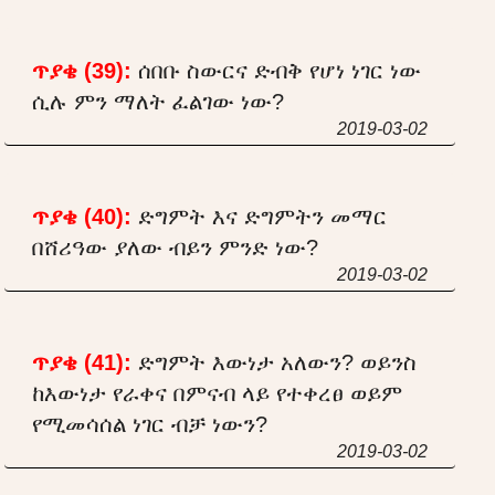
ጥያቄ (39):
ሰበቡ ስውርና ድብቅ የሆነ ነገር ነው
ሲሉ ምን ማለት ፈልገው ነው?
2019-03-02
ጥያቄ (40):
ድግምት እና ድግምትን መማር
በሸሪዓው ያለው ብይን ምንድ ነው?
2019-03-02
ጥያቄ (41):
ድግምት እውነታ አለውን? ወይንስ
ከእውነታ የራቀና በምናብ ላይ የተቀረፀ ወይም
የሚመሳሰል ነገር ብቻ ነውን?
2019-03-02