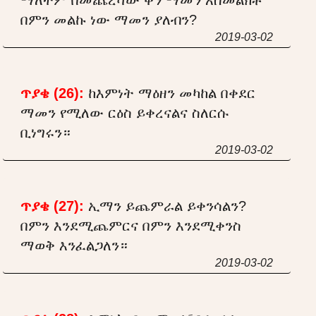
በምን መልኩ ነው ማመን ያለብን?
2019-03-02
ጥያቄ (26):
ከእምነት ማዕዘን መካከል በቀደር
ማመን የሚለው ርዕስ ይቀረናልና ስለርሱ
ቢነግሩን።
2019-03-02
ጥያቄ (27):
ኢማን ይጨምራል ይቀንሳልን?
በምን እንደሚጨምርና በምን እንደሚቀንስ
ማወቅ እንፈልጋለን።
2019-03-02