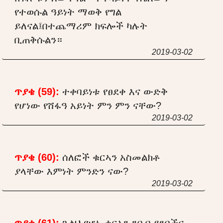
የተወሱል ዓይነት ማወቅ የግል
ይለናል፤በተጨማሪም ክፍሎች ካሉት
ቢጠቅሱልን።
2019-03-02
ጥያቄ (59):
ተቀባይነቱ የፀደቀ እና ውድቅ
የሆነው የሸፋዓ አይነት ምን ምን ናቸው?
2019-03-02
ጥያቄ (60):
ሰለፎች ቁርኣን አስመልክቶ
ያላቸው እምነት ምንድን ናው?
2019-03-02
ጥያቄ (61):
ጉልህ የሆኑ ቁርኣን ንበብ ደንቦችና