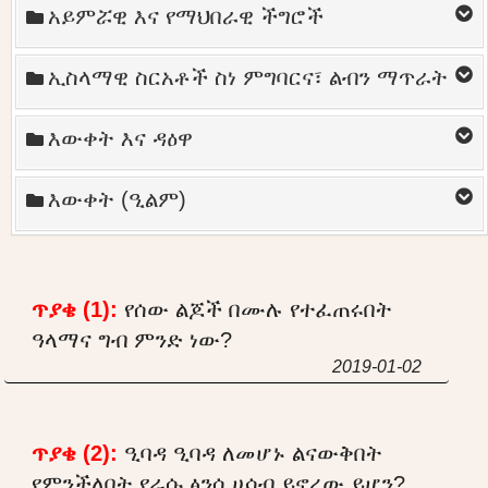
አይምሯዊ እና የማህበራዊ ችግሮች
ኢስላማዊ ስርአቶች ስነ ምግባርና፣ ልብን ማጥራት
እውቀት እና ዳዕዋ
እውቀት (ዒልም)
ጥያቄ (1):
የሰው ልጆች በሙሉ የተፈጠሩበት
ዓላማና ግብ ምንድ ነው?
2019-01-02
ጥያቄ (2):
ዒባዳ ዒባዳ ለመሆኑ ልናውቅበት
የምንችለበት የራሱ ፅንሰ ሀሳብ ይኖረው ይሆን?