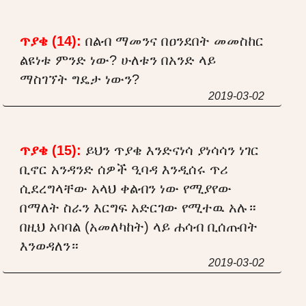
ጥያቄ (14):
በልብ ማመንና በዐንደበት መመስከር
ልዩነቱ ምንድ ነው? ሁለቱን በአንድ ላይ
ማስገኘት ግዴታ ነውን?
2019-03-02
ጥያቄ (15):
ይህን ጥያቄ እንድናነሳ ያነሳሳን ነገር
ቢኖር አንዳንድ ሰዎች ዒባዳ እንዲሰሩ ጥሪ
ሲደረግላቸው አላህ ቀልብን ነው የሚያየው
በማለት ስራን እርግፍ አድርገው የሚተዉ አሉ።
በዚህ አባባል (አመለካከት) ላይ ሐሳብ ቢሰጡበት
እንወዳለን።
2019-03-02