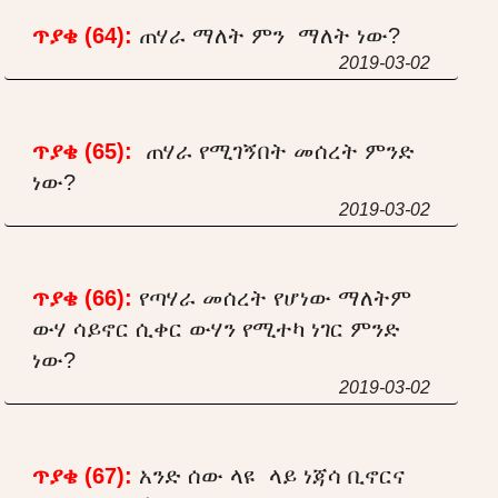
ጥያቄ (64):
ጠሃራ ማለት ምን ማለት ነው?
2019-03-02
ጥያቄ (65):
ጠሃራ የሚገኝበት መሰረት ምንድ
ነው?
2019-03-02
ጥያቄ (66):
የጣሃራ መሰረት የሆነው ማለትም
ውሃ ሳይኖር ሲቀር ውሃን የሚተካ ነገር ምንድ
ነው?
2019-03-02
ጥያቄ (67):
አንድ ሰው ላዩ ላይ ነጃሳ ቢኖርና