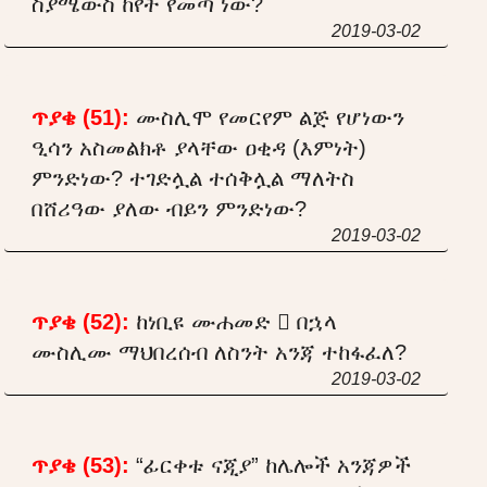
ስያሜውስ ከየት የመጣ ነው?
2019-03-02
ጥያቄ (51):
ሙስሊሞ የመርየም ልጅ የሆነውን
ዒሳን አስመልክቶ ያላቸው ዐቂዳ (እምነት)
ምንድነው? ተገድሏል ተሰቅሏል ማለትስ
በሸሪዓው ያለው ብይን ምንድነው?
2019-03-02
ጥያቄ (52):
ከነቢዩ ሙሐመድ  በኋላ
ሙስሊሙ ማህበረሰብ ለስንት አንጃ ተከፋፈለ?
2019-03-02
ጥያቄ (53):
“ፊርቀቱ ናጂያ” ከሌሎች አንጃዎች