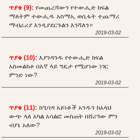
ጥያቄ (9):
የመጨረሻውን የተውሒድ ክፍል
ማለትም ተውሒዱ አስማኢ ወሲፋት ተጨማሪ
ማብራሪያ እንዲያደርጉልን እንሻለን።
2019-03-02
ጥያቄ (10):
እያንዳንዱ የተውሒድ ክፍል
አስመልክቶ በእኛ ላይ ግዴታ የሚሆነው ነገር
ምንድ ነው?
2019-03-02
ጥያቄ (11):
ከዒባዳ አይነቶች አንዱን ከአላህ
ውጭ ላለ አካል አሳልፎ መስጠት በሸሪዓው ምን
ብያኔ አለው?
2019-03-02