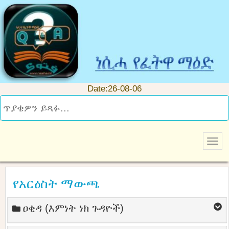
Date:26-08-06
የአርዕስት ማውጫ
ዐቂዳ (እምነት ነክ ጉዳዮች)