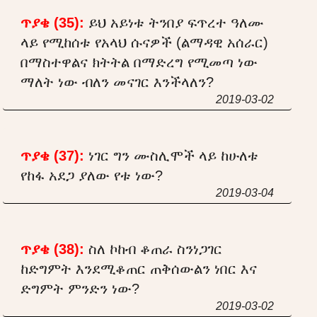
ጥያቄ (35):
ይህ አይነቱ ትንበያ ፍጥረተ ዓለሙ
ላይ የሚከሰቱ የአላህ ሱናዎች (ልማዳዊ አሰራር)
በማስተዋልና ክትትል በማድረግ የሚመጣ ነው
ማለት ነው ብለን መናገር እንችላለን?
2019-03-02
ጥያቄ (37):
ነገር ግን ሙስሊሞች ላይ ከሁለቱ
የከፋ አደጋ ያለው የቱ ነው?
2019-03-04
ጥያቄ (38):
ስለ ኮከብ ቆጠራ ስንነጋገር
ከድግምት እንደሚቆጠር ጠቅሰውልን ነበር እና
ድግምት ምንድን ነው?
2019-03-02