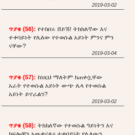
2019-03-02
ጥያቄ (56):
የተከበሩ ሸይኽ! ትክክለኛው እና
ተቀባይነት የሌለው የተወሱል አይነት ምንና ምን
ናቸው?
2019-03-04
ጥያቄ (57):
ከነዚህ ማለትም ከጠቀሷቸው
አራት የተወሱል አይነት ውጭ ሌላ የተወሱል
አይነት ይኖራልን?
2019-03-02
ጥያቄ (58):
ትክክለኛው የተወሱል ዓይነትን እና
ክፍሎቹን አውቀናል። ተቀባይነት የሌለውን