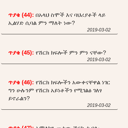
ጥያቄ (44):
በአላህ ስሞች እና ባህሪያቶች ላይ
ኢልሃድ ሲባል ምን ማለት ነው?
2019-03-02
ጥያቄ (45):
የሽርክ ክፍሎች ምን ምን ናቸው?
2019-03-02
ጥያቄ (46):
የሽርክ ክፍሎችን አውቀናቸዋል ነገር
ግን ሁሉንም የሽርክ አይነቶችን የሚገልፅ ገለፃ
ይኖራልን?
2019-03-02
ጥያቄ (47):
አምልኮን መተው ሽርክ ተብሎ