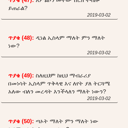
ይጠራል?
2019-03-02
ጥያቄ (48):
ዲነል ኢስላም ማለት ምን ማለት
ነው?
2019-03-02
ጥያቄ (49):
ስለዚህም ከዚህ ማብራሪያ
በመነሳት ኢስላም ጥቅላዊ እና ለየት ያለ ትርጓሜ
አለው ብለን መረዳት እንችላለን ማለት ነውን?
2019-03-02
ጥያቄ (50):
ጣኦት ማለት ምን ማለት ነው