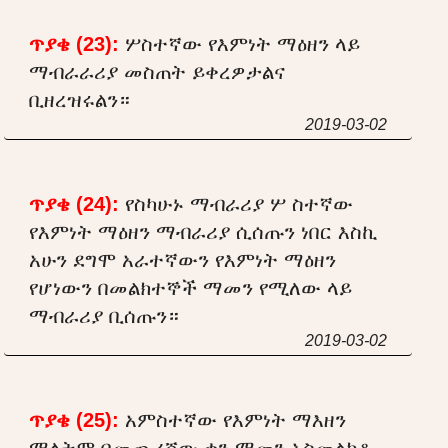
ጥያቄ (23):
ሦስተኛው የእምነት ማዕዘን ላይ
ማብራራሪያ መስጠት ይቀረዎታልና
ቢዘረዝሩልን።
2019-03-02
ጥያቄ (24):
የስካሁኑ ማብራሪያ ሦ ስተኛው
የእምነት ማዕዘን ማብራሪያ ሲሰጡን ነበር እስኪ
አሁን ደግሞ አራተኛውን የእምነት ማዕዘን
የሆነውን በመልክተኞች ማመን የሚለው ላይ
ማብራሪያ ቢሰጡን።
2019-03-02
ጥያቄ (25):
አምስተኛው የእምነት ማእዘን
ማለትም በመጨረሻው ቀን ማመን አስመልክቶ