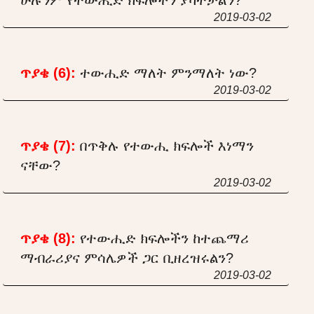
2019-03-02
ጥያቄ (6):
ተውሒድ ማለት ምንማለት ነው?
2019-03-02
ጥያቄ (7):
በጥቅሉ የተውሒ ክፍሎች እነማን
ናቸው?
2019-03-02
ጥያቄ (8):
የተውሒድ ክፍሎችን ከተጨማሪ
ማብራሪያና ምሳሌዎች ጋር ቢዘረዝሩልን?
2019-03-02