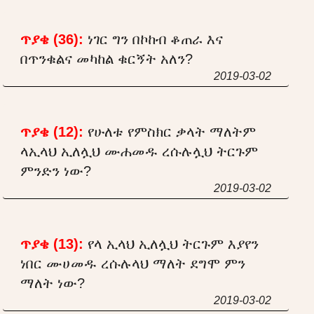
ጥያቄ (36):
ነገር ግን በኮከብ ቆጠራ እና
በጥንቁልና መካከል ቁርኝት አለን?
2019-03-02
ጥያቄ (12):
የሁለቱ የምስክር ቃላት ማለትም
ላኢላህ ኢለሏህ ሙሐመዱ ረሱሉሏህ ትርጉም
ምንድን ነው?
2019-03-02
ጥያቄ (13):
የላ ኢላህ ኢለሏህ ትርጉም እያየን
ነበር ሙሀመዱ ረሱሉላህ ማለት ደግሞ ምን
ማለት ነው?
2019-03-02