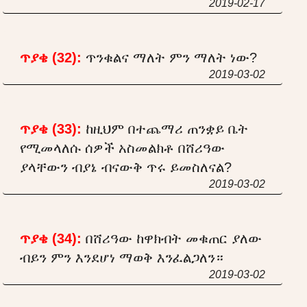
2019-02-17
ጥያቄ (32):
ጥንቁልና ማለት ምን ማለት ነው?
2019-03-02
ጥያቄ (33):
ከዚህም በተጨማሪ ጠንቋይ ቤት
የሚመላለሱ ሰዎች አስመልክቶ በሸሪዓው
ያላቸውን ብያኔ ብናውቅ ጥሩ ይመስለናል?
2019-03-02
ጥያቄ (34):
በሸሪዓው ከዋክብት መቁጠር ያለው
ብይን ምን እንደሆነ ማወቅ እንፈልጋለን።
2019-03-02