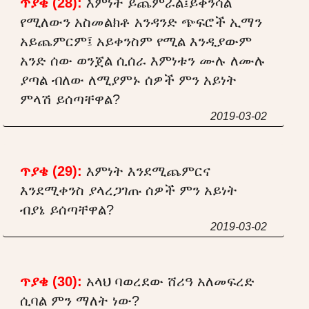
ጥያቄ (28):
እምነት ይጨምራል፤ይቀንሳል
የሚለውን አስመልክቶ አንዳንድ ጭፍሮች ኢማን
አይጨምርም፤ አይቀንስም የሚል እንዲያውም
አንድ ሰው ወንጀል ሲሰራ እምነቱን ሙሉ ለሙሉ
ያጣል ብለው ለሚያምኑ ሰዎች ምን አይነት
ምላሽ ይሰጣቸዋል?
2019-03-02
ጥያቄ (29):
እምነት እንደሚጨምርና
እንደሚቀንስ ያላረጋገጡ ሰዎች ምን አይነት
ብያኔ ይሰጣቸዋል?
2019-03-02
ጥያቄ (30):
አላህ ባወረደው ሸሪዓ አለመፍረድ
ሲባል ምን ማለት ነው?