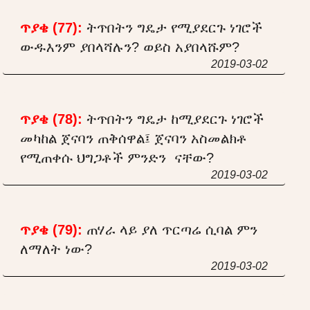
ጥያቄ (77):
ትጥበትን ግዴታ የሚያደርጉ ነገሮች
ውዱእንም ያበላሻሉን? ወይስ አያበላሹም?
2019-03-02
ጥያቄ (78):
ትጥበትን ግዴታ ከሚያደርጉ ነገሮች
መካከል ጀናባን ጠቅሰዋል፤ ጀናባን አስመልክቶ
የሚጠቀሱ ህግጋቶች ምንድን ናቸው?
2019-03-02
ጥያቄ (79):
ጠሃራ ላይ ያለ ጥርጣሬ ሲባል ምን
ለማለት ነው?
2019-03-02