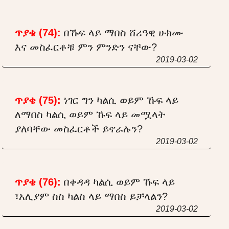
ጥያቄ (74):
በኹፍ ላይ ማበስ ሸሪዓዊ ሁክሙ
እና መስፈርቶቹ ምን ምንድን ናቸው?
2019-03-02
ጥያቄ (75):
ነገር ግን ካልሲ ወይም ኹፍ ላይ
ለማበስ ካልሲ ወይም ኹፍ ላይ መሟላት
ያለባቸው መስፈርቶች ይኖራሉን?
2019-03-02
ጥያቄ (76):
በቀዳዳ ካልሲ ወይም ኹፍ ላይ
፣አሊያም ስስ ካልስ ላይ ማበስ ይቻላልን?
2019-03-02