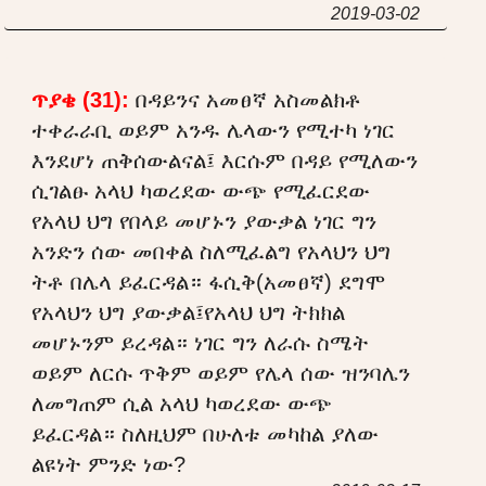
2019-03-02
ጥያቄ (31):
በዳይንና አመፀኛ አስመልክቶ
ተቀራራቢ ወይም አንዱ ሌላውን የሚተካ ነገር
እንደሆነ ጠቅሰውልናል፤ እርሱም በዳይ የሚለውን
ሲገልፁ አላህ ካወረደው ውጭ የሚፈርደው
የአላህ ህግ የበላይ መሆኑን ያውቃል ነገር ግን
አንድን ሰው መበቀል ስለሚፈልግ የአላህን ህግ
ትቶ በሌላ ይፈርዳል። ፋሲቅ(አመፀኛ) ደግሞ
የአላህን ህግ ያውቃል፤የአላህ ህግ ትክክል
መሆኑንም ይረዳል። ነገር ግን ለራሱ ስሜት
ወይም ለርሱ ጥቅም ወይም የሌላ ሰው ዝንባሌን
ለመግጠም ሲል አላህ ካወረደው ውጭ
ይፈርዳል። ስለዚህም በሁለቱ መካከል ያለው
ልዩነት ምንድ ነው?