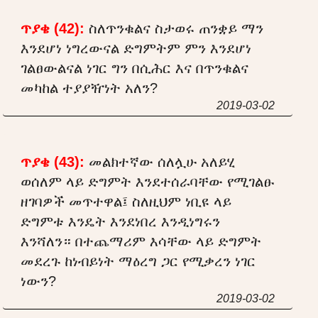
ጥያቄ (42):
ስለጥንቁልና ስታወሩ ጠንቋይ ማን
እንደሆነ ነግረውናል ድግምትም ምን እንደሆነ
ገልፀውልናል ነገር ግን በሲሕር እና በጥንቁልና
መካከል ተያያዥነት አለን?
2019-03-02
ጥያቄ (43):
መልክተኛው ሰለሏሁ አለይሂ
ወሰለም ላይ ድግምት እንደተሰራባቸው የሚገልፁ
ዘገባዎች መጥተዋል፤ ስለዚህም ነቢዩ ላይ
ድግምቱ እንዴት እንደነበረ እንዲነግሩን
እንሻለን። በተጨማሪም እሳቸው ላይ ድግምት
መደረጉ ከነብይነት ማዕረግ ጋር የሚቃረን ነገር
ነውን?
2019-03-02