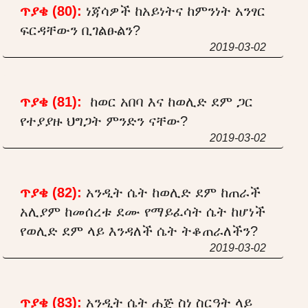
ጥያቄ (80):
ነጃሳዎች ከአይነትና ከምንነት አንፃር
ፍርዳቸውን ቢገልፁልን?
2019-03-02
ጥያቄ (81):
ከወር አበባ እና ከወሊድ ደም ጋር
የተያያዙ ህግጋት ምንድን ናቸው?
2019-03-02
ጥያቄ (82):
አንዲት ሴት ከወሊድ ደም ከጠራች
አሊያም ከመሰረቱ ደሙ የማይፈሳት ሴት ከሆነች
የወሊድ ደም ላይ እንዳለች ሴት ትቆጠራለችን?
2019-03-02
ጥያቄ (83):
አንዲት ሴት ሐጅ ስነ ስርዓት ላይ