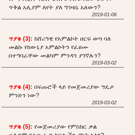
ጥቅል አሊያም ለየት ያለ ግንዛቤ አለውን?
2019-01-06
ጥያቄ (3):
ከሸሪዓዊ የአምልኮት ዘርፍ ወጣ ባለ
መልኩ የከውኒያ አምልኮትን የፈፀሙ
በተግባራቸው መልካም ምንዳን ያገኛሉን?
2019-03-02
ጥያቄ (4):
በፍጡሮች ላይ የመጀመሪያው ግዴታ
ምንድን ነው?
2019-03-02
ጥያቄ (5):
የመጀመሪያው የምስክር ቃል
ሁሉንም የተውሒድ ክፍሎችን ያካትታልን?