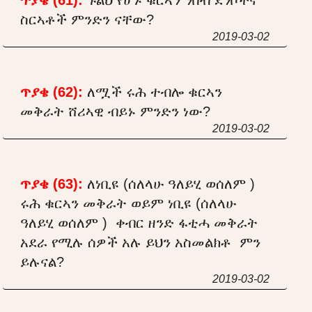
ስርኣቶች ምንድን ናቸው?
2019-03-02
ጥያቄ (62):
ለሟች ሩሕ ተብሎ ቁርኣን
መቅራት ሸሪኣዊ ብይኑ ምንድን ነው?
2019-03-02
ጥያቄ (63):
ለነቢዩ (ሰለላሁ ዓለይሂ ወሰለም )
ሩሕ ቁርኣን መቅራት ወይም ነቢዩ (ሰለላሁ
ዓለይሂ ወሰለም ) ቀብር ዘንድ ፋቲሓ መቅራት
አደራ የሚሉ ሰዎች አሉ ይህን አስመልክቶ ምን
ይሉናል?
2019-03-02