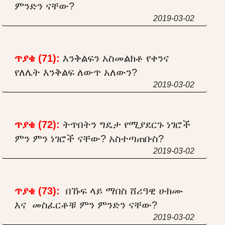
ምንድን ናቸው?
2019-03-02
ጥያቄ (71):
እንቅልፍን አስመልክቶ የቀንና
የለሌት እንቅልፍ ለውጥ አለውን?
2019-03-02
ጥያቄ (72):
ትጥበትን ግዴታ የሚያደርጉ ነገሮች
ምን ምን ነገሮች ናቸው? አስተጣጠቡስ?
2019-03-02
ጥያቄ (73):
በኹፍ ላይ ማበስ ሸሪዓዊ ሁክሙ
እና መስፈርቶቹ ምን ምንድን ናቸው?
2019-03-02