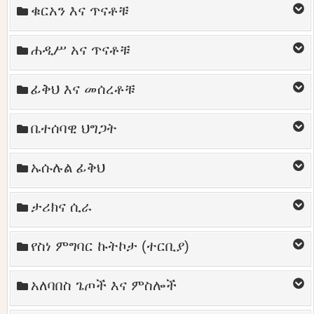
ቁርአን እና ጥናቶቹ
ሐዲሥ አና ጥናቶቹ
ፊቅህ እና መሰረቶቹ
ቤተሰባዊ ህግጋት
ኡሱሉል ፊቅህ
ታሪክና ሲራ
የስነ ምግባር ኩትኮታ (ተርቢያ)
አለባበስ ጌጦች እና ምስሎች