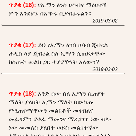
ጥያቄ (16):
የኢማን ፅንሰ ሀሳብና ማዕዘኖቹ
ምን እንደሆኑ በአጭሩ ቢያብራሩልን።
2019-03-02
ጥያቄ (17):
ይህ የኢማን ፅንሰ ሀሳብ ጂብሪል
ሐዲስ ላይ ጂብሪል ስለ ኢማን ሲጠይቃቸው
ከሰጡት መልስ ጋር ተያያዥነት አለውን?
2019-03-02
ጥያቄ (18):
አንድ ሰው ስለ ኢማን ሲጠየቅ
ማለት ያለበት ኢማን ማለት በውስጡ
የሚጠቁማቸውን መልክቶች መቀበልና
መፈፀምን ያቀፈ ማመንና ማረጋገጥ ነው ብሎ
ነው መመለስ ያለበት ወይስ መልክተኛው
ለጂብሪል እንደመለሱለት በአላህ መኖር ጌትነት