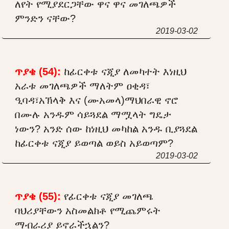
ለየት የሚያደርጋቸው ዋና ዋና መገለጫዎች
ምንድን ናቸው?
2019-03-02
ጥያቄ (54):
ከፊርቀቱ ናጂያ ለመካተት እነዚህ
አራቱ መገለጫዎች ማለትም ዐቂዳ፣
ዒባዳ፣አኽላቅ እና (ሙአመላ)ማህበራዊ ኖሮ
በሙሉ አንዱም ሳይጓደል ማሟላት ግዴታ
ነውን? አንድ ሰው ከነዚህ መካከል አንዱ ቢያጓደል
ከፊርቀቱ ናጂያ ይወጣል ወይስ አይወጣም?
2019-03-02
ጥያቄ (55):
የፊርቀቱ ናጂያ መገለጫ
ባህሪያቸውን አስመልክቶ የሚጨምሩት
ማብራሪያ ይኖራችኋልን?