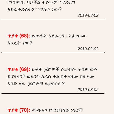
ማስወገድ ባይችል ተየሙም ማድረግ
አይፈቀድለትም ማለት ነው?
2019-03-02
ጥያቄ (68):
የውዱእ አደራረግና አፈፃፀሙ
እንዴት ነው?
2019-03-02
ጥያቄ (69):
ሁለት ጆሮዎች ሲታበሱ ለብቻ ውሃ
ይያዛልን? ወይንስ ለራስ ቅል በተያዘው በዚያው
አንድ ላይ ጆሮዎቹ ይታበሳሉ?
2019-03-02
ጥያቄ (70):
ውዱእን የሚያበላሹ ነገሮች