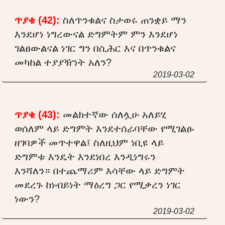
ጥያቄ (42):
ስለጥንቁልና ስታወሩ ጠንቋይ ማን
እንደሆነ ነግረውናል ድግምትም ምን እንደሆነ
ገልፀውልናል ነገር ግን በሲሕር እና በጥንቁልና
መካከል ተያያዥነት አለን?
2019-03-02
ጥያቄ (43):
መልክተኛው ሰለሏሁ አለይሂ
ወሰለም ላይ ድግምት እንደተሰራባቸው የሚገልፁ
ዘገባዎች መጥተዋል፤ ስለዚህም ነቢዩ ላይ
ድግምቱ እንዴት እንደነበረ እንዲነግሩን
እንሻለን። በተጨማሪም እሳቸው ላይ ድግምት
መደረጉ ከነብይነት ማዕረግ ጋር የሚቃረን ነገር
ነውን?
2019-03-02