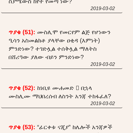
ስያሜውስ ከየት የመጣ ነው?
2019-03-02
ጥያቄ (51):
ሙስሊሞ የመርየም ልጅ የሆነውን
ዒሳን አስመልክቶ ያላቸው ዐቂዳ (እምነት)
ምንድነው? ተገድሏል ተሰቅሏል ማለትስ
በሸሪዓው ያለው ብይን ምንድነው?
2019-03-02
ጥያቄ (52):
ከነቢዩ ሙሐመድ  በኋላ
ሙስሊሙ ማህበረሰብ ለስንት አንጃ ተከፋፈለ?
2019-03-02
ጥያቄ (53):
“ፊርቀቱ ናጂያ” ከሌሎች አንጃዎች