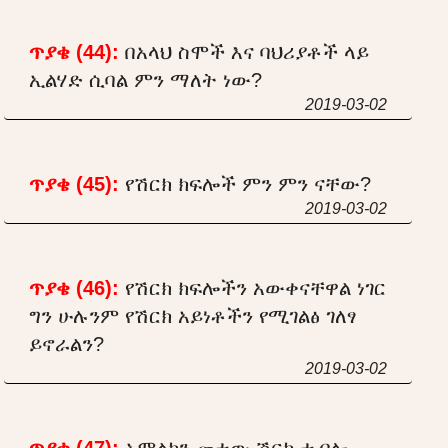
ጥያቄ (44):
በአላህ ስሞች እና ባህሪያቶች ላይ
ኢልሃድ ሲባል ምን ማለት ነው?
2019-03-02
ጥያቄ (45):
የሽርክ ክፍሎች ምን ምን ናቸው?
2019-03-02
ጥያቄ (46):
የሽርክ ክፍሎችን አውቀናቸዋል ነገር
ግን ሁሉንም የሽርክ አይነቶችን የሚገልፅ ገለፃ
ይኖራልን?
2019-03-02
ጥያቄ (47):
አምልኮን መተው ሽርክ ተብሎ