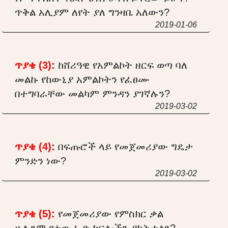
ጥቅል አሊያም ለየት ያለ ግንዛቤ አለውን?
2019-01-06
ጥያቄ (3):
ከሸሪዓዊ የአምልኮት ዘርፍ ወጣ ባለ
መልኩ የከውኒያ አምልኮትን የፈፀሙ
በተግባራቸው መልካም ምንዳን ያገኛሉን?
2019-03-02
ጥያቄ (4):
በፍጡሮች ላይ የመጀመሪያው ግዴታ
ምንድን ነው?
2019-03-02
ጥያቄ (5):
የመጀመሪያው የምስክር ቃል
ሁሉንም የተውሒድ ክፍሎችን ያካትታልን?