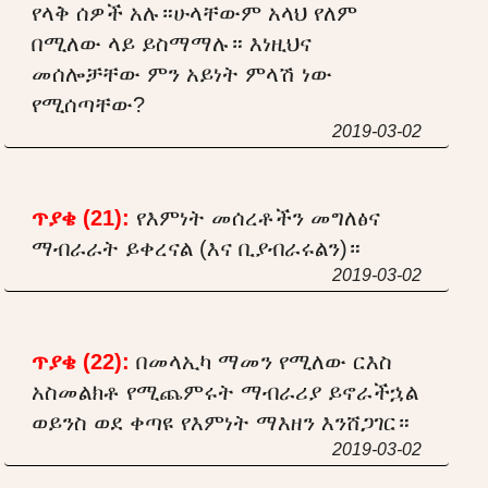
የላቅ ሰዎች አሉ።ሁላቸውም አላህ የለም
በሚለው ላይ ይስማማሉ። እነዚህና
መሰሎቻቸው ምን አይነት ምላሽ ነው
የሚሰጣቸው?
2019-03-02
ጥያቄ (21):
የእምነት መሰረቶችን መግለፅና
ማብራራት ይቀረናል (እና ቢያብራሩልን)።
2019-03-02
ጥያቄ (22):
በመላኢካ ማመን የሚለው ርእስ
አስመልክቶ የሚጨምሩት ማብራሪያ ይኖራችኋል
ወይንስ ወደ ቀጣዩ የእምነት ማእዘን እንሸጋገር።
2019-03-02