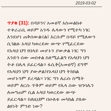
2019-03-02
ጥያቄ (31):
በዳይንና አመፀኛ አስመልክቶ
ተቀራራቢ ወይም አንዱ ሌላውን የሚተካ ነገር
እንደሆነ ጠቅሰውልናል፤ እርሱም በዳይ የሚለውን
ሲገልፁ አላህ ካወረደው ውጭ የሚፈርደው
የአላህ ህግ የበላይ መሆኑን ያውቃል ነገር ግን
አንድን ሰው መበቀል ስለሚፈልግ የአላህን ህግ
ትቶ በሌላ ይፈርዳል። ፋሲቅ(አመፀኛ) ደግሞ
የአላህን ህግ ያውቃል፤የአላህ ህግ ትክክል
መሆኑንም ይረዳል። ነገር ግን ለራሱ ስሜት
ወይም ለርሱ ጥቅም ወይም የሌላ ሰው ዝንባሌን
ለመግጠም ሲል አላህ ካወረደው ውጭ
ይፈርዳል። ስለዚህም በሁለቱ መካከል ያለው
ልዩነት ምንድ ነው?