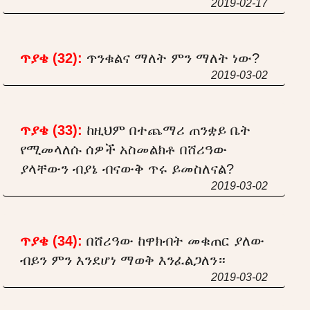
2019-02-17
ጥያቄ (32):
ጥንቁልና ማለት ምን ማለት ነው?
2019-03-02
ጥያቄ (33):
ከዚህም በተጨማሪ ጠንቋይ ቤት
የሚመላለሱ ሰዎች አስመልክቶ በሸሪዓው
ያላቸውን ብያኔ ብናውቅ ጥሩ ይመስለናል?
2019-03-02
ጥያቄ (34):
በሸሪዓው ከዋክብት መቁጠር ያለው
ብይን ምን እንደሆነ ማወቅ እንፈልጋለን።
2019-03-02