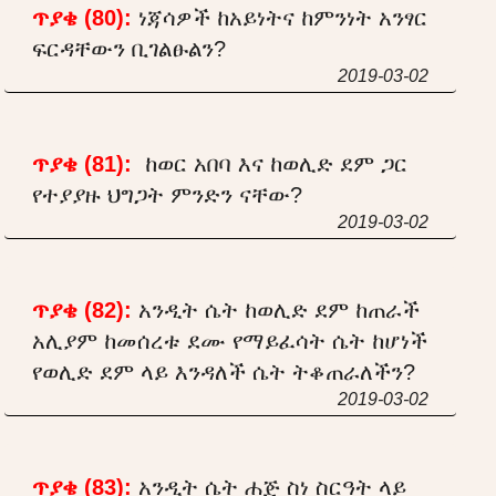
ጥያቄ (80):
ነጃሳዎች ከአይነትና ከምንነት አንፃር
ፍርዳቸውን ቢገልፁልን?
2019-03-02
ጥያቄ (81):
ከወር አበባ እና ከወሊድ ደም ጋር
የተያያዙ ህግጋት ምንድን ናቸው?
2019-03-02
ጥያቄ (82):
አንዲት ሴት ከወሊድ ደም ከጠራች
አሊያም ከመሰረቱ ደሙ የማይፈሳት ሴት ከሆነች
የወሊድ ደም ላይ እንዳለች ሴት ትቆጠራለችን?
2019-03-02
ጥያቄ (83):
አንዲት ሴት ሐጅ ስነ ስርዓት ላይ