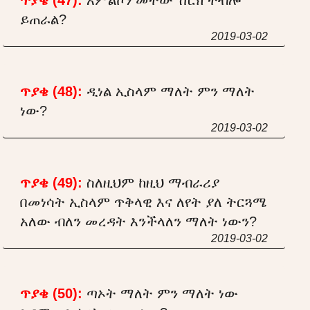
ይጠራል?
2019-03-02
ጥያቄ (48):
ዲነል ኢስላም ማለት ምን ማለት
ነው?
2019-03-02
ጥያቄ (49):
ስለዚህም ከዚህ ማብራሪያ
በመነሳት ኢስላም ጥቅላዊ እና ለየት ያለ ትርጓሜ
አለው ብለን መረዳት እንችላለን ማለት ነውን?
2019-03-02
ጥያቄ (50):
ጣኦት ማለት ምን ማለት ነው