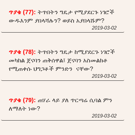
ጥያቄ (77):
ትጥበትን ግዴታ የሚያደርጉ ነገሮች
ውዱእንም ያበላሻሉን? ወይስ አያበላሹም?
2019-03-02
ጥያቄ (78):
ትጥበትን ግዴታ ከሚያደርጉ ነገሮች
መካከል ጀናባን ጠቅሰዋል፤ ጀናባን አስመልክቶ
የሚጠቀሱ ህግጋቶች ምንድን ናቸው?
2019-03-02
ጥያቄ (79):
ጠሃራ ላይ ያለ ጥርጣሬ ሲባል ምን
ለማለት ነው?
2019-03-02