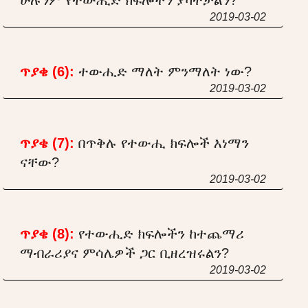
2019-03-02
ጥያቄ (6):
ተውሒድ ማለት ምንማለት ነው?
2019-03-02
ጥያቄ (7):
በጥቅሉ የተውሒ ክፍሎች እነማን
ናቸው?
2019-03-02
ጥያቄ (8):
የተውሒድ ክፍሎችን ከተጨማሪ
ማብራሪያና ምሳሌዎች ጋር ቢዘረዝሩልን?
2019-03-02