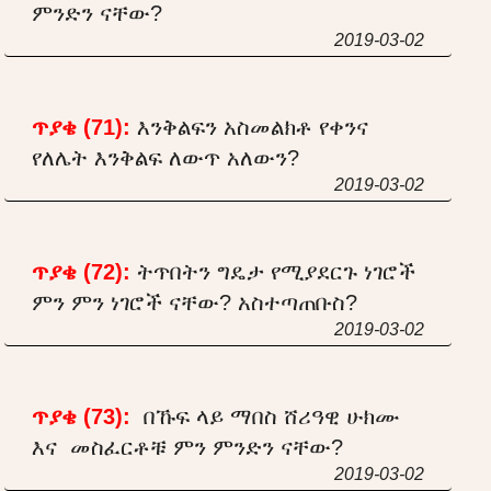
ምንድን ናቸው?
2019-03-02
ጥያቄ (71):
እንቅልፍን አስመልክቶ የቀንና
የለሌት እንቅልፍ ለውጥ አለውን?
2019-03-02
ጥያቄ (72):
ትጥበትን ግዴታ የሚያደርጉ ነገሮች
ምን ምን ነገሮች ናቸው? አስተጣጠቡስ?
2019-03-02
ጥያቄ (73):
በኹፍ ላይ ማበስ ሸሪዓዊ ሁክሙ
እና መስፈርቶቹ ምን ምንድን ናቸው?
2019-03-02