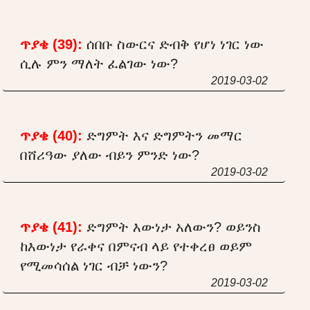
ጥያቄ (39):
ሰበቡ ስውርና ድብቅ የሆነ ነገር ነው
ሲሉ ምን ማለት ፈልገው ነው?
2019-03-02
ጥያቄ (40):
ድግምት እና ድግምትን መማር
በሸሪዓው ያለው ብይን ምንድ ነው?
2019-03-02
ጥያቄ (41):
ድግምት እውነታ አለውን? ወይንስ
ከእውነታ የራቀና በምናብ ላይ የተቀረፀ ወይም
የሚመሳሰል ነገር ብቻ ነውን?
2019-03-02