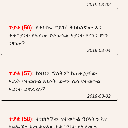
2019-03-02
ጥያቄ (56):
የተከበሩ ሸይኽ! ትክክለኛው እና
ተቀባይነት የሌለው የተወሱል አይነት ምንና ምን
ናቸው?
2019-03-04
ጥያቄ (57):
ከነዚህ ማለትም ከጠቀሷቸው
አራት የተወሱል አይነት ውጭ ሌላ የተወሱል
አይነት ይኖራልን?
2019-03-02
ጥያቄ (58):
ትክክለኛው የተወሱል ዓይነትን እና
ክፍሎቹን አውቀናል። ተቀባይነት የሌለውን