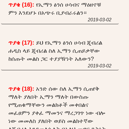
ጥያቄ (16):
የኢማን ፅንሰ ሀሳብና ማዕዘኖቹ
ምን እንደሆኑ በአጭሩ ቢያብራሩልን።
2019-03-02
ጥያቄ (17):
ይህ የኢማን ፅንሰ ሀሳብ ጂብሪል
ሐዲስ ላይ ጂብሪል ስለ ኢማን ሲጠይቃቸው
ከሰጡት መልስ ጋር ተያያዥነት አለውን?
2019-03-02
ጥያቄ (18):
አንድ ሰው ስለ ኢማን ሲጠየቅ
ማለት ያለበት ኢማን ማለት በውስጡ
የሚጠቁማቸውን መልክቶች መቀበልና
መፈፀምን ያቀፈ ማመንና ማረጋገጥ ነው ብሎ
ነው መመለስ ያለበት ወይስ መልክተኛው
ለጂብሪል እንደመለሱለት በአላህ መኖር ጌትነት