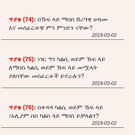
ጥያቄ (74):
በኹፍ ላይ ማበስ ሸሪዓዊ ሁክሙ
እና መስፈርቶቹ ምን ምንድን ናቸው?
2019-03-02
ጥያቄ (75):
ነገር ግን ካልሲ ወይም ኹፍ ላይ
ለማበስ ካልሲ ወይም ኹፍ ላይ መሟላት
ያለባቸው መስፈርቶች ይኖራሉን?
2019-03-02
ጥያቄ (76):
በቀዳዳ ካልሲ ወይም ኹፍ ላይ
፣አሊያም ስስ ካልስ ላይ ማበስ ይቻላልን?
2019-03-02