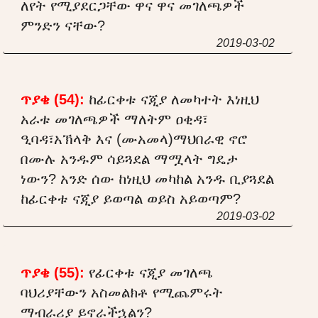
ለየት የሚያደርጋቸው ዋና ዋና መገለጫዎች
ምንድን ናቸው?
2019-03-02
ጥያቄ (54):
ከፊርቀቱ ናጂያ ለመካተት እነዚህ
አራቱ መገለጫዎች ማለትም ዐቂዳ፣
ዒባዳ፣አኽላቅ እና (ሙአመላ)ማህበራዊ ኖሮ
በሙሉ አንዱም ሳይጓደል ማሟላት ግዴታ
ነውን? አንድ ሰው ከነዚህ መካከል አንዱ ቢያጓደል
ከፊርቀቱ ናጂያ ይወጣል ወይስ አይወጣም?
2019-03-02
ጥያቄ (55):
የፊርቀቱ ናጂያ መገለጫ
ባህሪያቸውን አስመልክቶ የሚጨምሩት
ማብራሪያ ይኖራችኋልን?