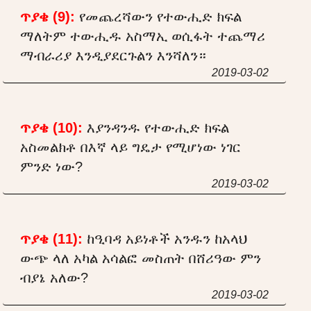
ጥያቄ (9):
የመጨረሻውን የተውሒድ ክፍል
ማለትም ተውሒዱ አስማኢ ወሲፋት ተጨማሪ
ማብራሪያ እንዲያደርጉልን እንሻለን።
2019-03-02
ጥያቄ (10):
እያንዳንዱ የተውሒድ ክፍል
አስመልክቶ በእኛ ላይ ግዴታ የሚሆነው ነገር
ምንድ ነው?
2019-03-02
ጥያቄ (11):
ከዒባዳ አይነቶች አንዱን ከአላህ
ውጭ ላለ አካል አሳልፎ መስጠት በሸሪዓው ምን
ብያኔ አለው?
2019-03-02