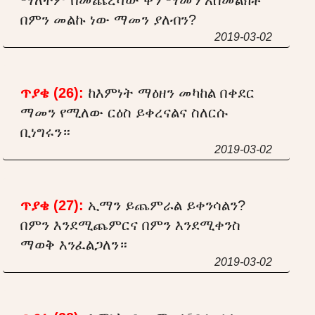
በምን መልኩ ነው ማመን ያለብን?
2019-03-02
ጥያቄ (26):
ከእምነት ማዕዘን መካከል በቀደር
ማመን የሚለው ርዕስ ይቀረናልና ስለርሱ
ቢነግሩን።
2019-03-02
ጥያቄ (27):
ኢማን ይጨምራል ይቀንሳልን?
በምን እንደሚጨምርና በምን እንደሚቀንስ
ማወቅ እንፈልጋለን።
2019-03-02