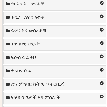
ቁርአን እና ጥናቶቹ
ሐዲሥ አና ጥናቶቹ
ፊቅህ እና መሰረቶቹ
ቤተሰባዊ ህግጋት
ኡሱሉል ፊቅህ
ታሪክና ሲራ
የስነ ምግባር ኩትኮታ (ተርቢያ)
አለባበስ ጌጦች እና ምስሎች