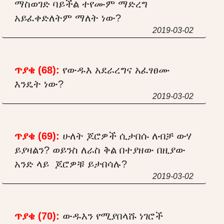
ማስወገድ ባይችል ተየሙም ማድረግ
አይፈቀድለትም ማለት ነው?
2019-03-02
ጥያቄ (68):
የውዱእ አደራረግና አፈፃፀሙ
እንዴት ነው?
2019-03-02
ጥያቄ (69):
ሁለት ጆሮዎች ሲታበሱ ለብቻ ውሃ
ይያዛልን? ወይንስ ለራስ ቅል በተያዘው በዚያው
አንድ ላይ ጆሮዎቹ ይታበሳሉ?
2019-03-02
ጥያቄ (70):
ውዱእን የሚያበላሹ ነገሮች