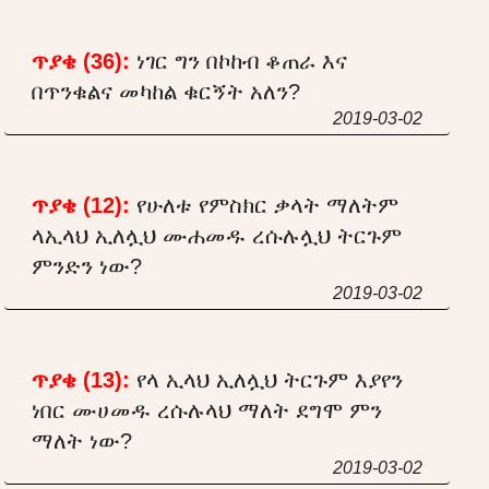
ጥያቄ (36):
ነገር ግን በኮከብ ቆጠራ እና
በጥንቁልና መካከል ቁርኝት አለን?
2019-03-02
ጥያቄ (12):
የሁለቱ የምስክር ቃላት ማለትም
ላኢላህ ኢለሏህ ሙሐመዱ ረሱሉሏህ ትርጉም
ምንድን ነው?
2019-03-02
ጥያቄ (13):
የላ ኢላህ ኢለሏህ ትርጉም እያየን
ነበር ሙሀመዱ ረሱሉላህ ማለት ደግሞ ምን
ማለት ነው?
2019-03-02