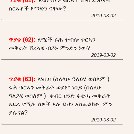
ስርኣቶች ምንድን ናቸው?
2019-03-02
ጥያቄ (62):
ለሟች ሩሕ ተብሎ ቁርኣን
መቅራት ሸሪኣዊ ብይኑ ምንድን ነው?
2019-03-02
ጥያቄ (63):
ለነቢዩ (ሰለላሁ ዓለይሂ ወሰለም )
ሩሕ ቁርኣን መቅራት ወይም ነቢዩ (ሰለላሁ
ዓለይሂ ወሰለም ) ቀብር ዘንድ ፋቲሓ መቅራት
አደራ የሚሉ ሰዎች አሉ ይህን አስመልክቶ ምን
ይሉናል?
2019-03-02