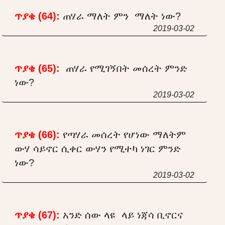
ጥያቄ (64):
ጠሃራ ማለት ምን ማለት ነው?
2019-03-02
ጥያቄ (65):
ጠሃራ የሚገኝበት መሰረት ምንድ
ነው?
2019-03-02
ጥያቄ (66):
የጣሃራ መሰረት የሆነው ማለትም
ውሃ ሳይኖር ሲቀር ውሃን የሚተካ ነገር ምንድ
ነው?
2019-03-02
ጥያቄ (67):
አንድ ሰው ላዩ ላይ ነጃሳ ቢኖርና