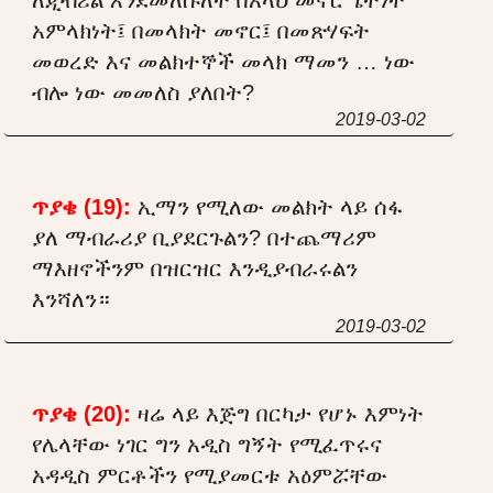
አምላክነት፤ በመላክት መኖር፤ በመጽሃፍት
መወረድ እና መልክተኞች መላክ ማመን … ነው
ብሎ ነው መመለስ ያለበት?
2019-03-02
ጥያቄ (19):
ኢማን የሚለው መልክት ላይ ሰፋ
ያለ ማብራሪያ ቢያደርጉልን? በተጨማሪም
ማእዘኖችንም በዝርዝር እንዲያብራሩልን
እንሻለን።
2019-03-02
ጥያቄ (20):
ዛሬ ላይ እጅግ በርካታ የሆኑ እምነት
የሌላቸው ነገር ግን አዲስ ግኝት የሚፈጥሩና
አዳዲስ ምርቶችን የሚያመርቱ አዕምሯቸው