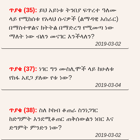
ጥያቄ (35):
ይህ አይነቱ ትንበያ ፍጥረተ ዓለሙ
ላይ የሚከሰቱ የአላህ ሱናዎች (ልማዳዊ አሰራር)
በማስተዋልና ክትትል በማድረግ የሚመጣ ነው
ማለት ነው ብለን መናገር እንችላለን?
2019-03-02
ጥያቄ (37):
ነገር ግን ሙስሊሞች ላይ ከሁለቱ
የከፋ አደጋ ያለው የቱ ነው?
2019-03-04
ጥያቄ (38):
ስለ ኮከብ ቆጠራ ስንነጋገር
ከድግምት እንደሚቆጠር ጠቅሰውልን ነበር እና
ድግምት ምንድን ነው?
2019-03-02