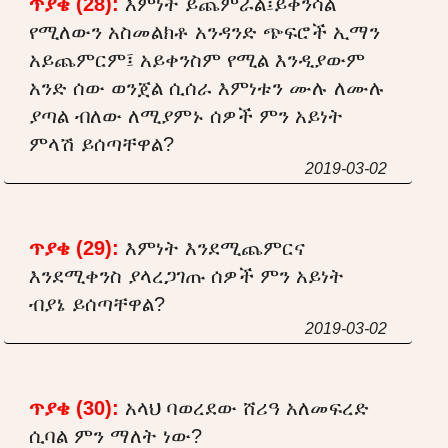
ጥያቄ (28):
እምነት ይጨምራል፤ይቀንሳል
የሚለውን አስመልክቶ አንዳንድ ጭፍሮች ኢማን
አይጨምርም፤ አይቀንስም የሚል እንዲያውም
አንድ ሰው ወንጀል ሲሰራ እምነቱን ሙሉ ለሙሉ
ያጣል ብለው ለሚያምኑ ሰዎች ምን አይነት
ምላሽ ይሰጣቸዋል?
2019-03-02
ጥያቄ (29):
እምነት እንደሚጨምርና
እንደሚቀንስ ያላረጋገጡ ሰዎች ምን አይነት
ብያኔ ይሰጣቸዋል?
2019-03-02
ጥያቄ (30):
አላህ ባወረደው ሸሪዓ አለመፍረድ
ሲባል ምን ማለት ነው?