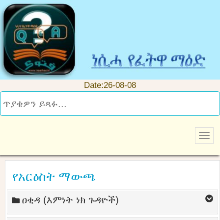
Date:26-08-08
የአርዕስት ማውጫ
ዐቂዳ (እምነት ነክ ጉዳዮች)