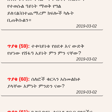
የተወሱል ዓይነት ማወቅ የግል
ይለናል፤በተጨማሪም ክፍሎች ካሉት
ቢጠቅሱልን።
2019-03-02
ጥያቄ (59):
ተቀባይነቱ የፀደቀ እና ውድቅ
የሆነው የሸፋዓ አይነት ምን ምን ናቸው?
2019-03-02
ጥያቄ (60):
ሰለፎች ቁርኣን አስመልክቶ
ያላቸው እምነት ምንድን ናው?
2019-03-02
ጥያቄ (61):
ጉልህ የሆኑ ቁርኣን ንበብ ደንቦችና