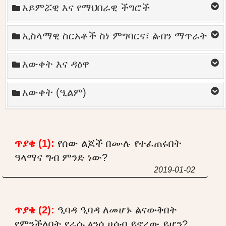
አይምሯዊ እና የማህበራዊ ችግሮች
ኢስላማዊ ስርአቶች ስነ ምግባርና፣ ልብን ማጥራት
እውቀት እና ዳዕዋ
እውቀት (ዒልም)
ጥያቄ (1):
የሰው ልጆች በሙሉ የተፈጠሩበት
ዓላማና ግብ ምንድ ነው?
2019-01-02
ጥያቄ (2):
ዒባዳ ዒባዳ ለመሆኑ ልናውቅበት
የምንችለበት የራሱ ፅንሰ ሀሳብ ይኖረው ይሆን?