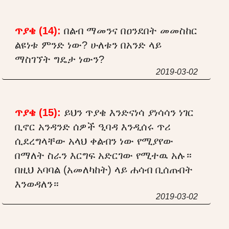
ጥያቄ (14):
በልብ ማመንና በዐንደበት መመስከር
ልዩነቱ ምንድ ነው? ሁለቱን በአንድ ላይ
ማስገኘት ግዴታ ነውን?
2019-03-02
ጥያቄ (15):
ይህን ጥያቄ እንድናነሳ ያነሳሳን ነገር
ቢኖር አንዳንድ ሰዎች ዒባዳ እንዲሰሩ ጥሪ
ሲደረግላቸው አላህ ቀልብን ነው የሚያየው
በማለት ስራን እርግፍ አድርገው የሚተዉ አሉ።
በዚህ አባባል (አመለካከት) ላይ ሐሳብ ቢሰጡበት
እንወዳለን።
2019-03-02