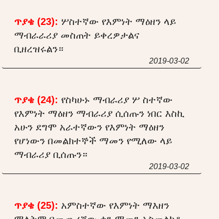
ጥያቄ (23):
ሦስተኛው የእምነት ማዕዘን ላይ
ማብራራሪያ መስጠት ይቀረዎታልና
ቢዘረዝሩልን።
2019-03-02
ጥያቄ (24):
የስካሁኑ ማብራሪያ ሦ ስተኛው
የእምነት ማዕዘን ማብራሪያ ሲሰጡን ነበር እስኪ
አሁን ደግሞ አራተኛውን የእምነት ማዕዘን
የሆነውን በመልክተኞች ማመን የሚለው ላይ
ማብራሪያ ቢሰጡን።
2019-03-02
ጥያቄ (25):
አምስተኛው የእምነት ማእዘን
ማለትም በመጨረሻው ቀን ማመን አስመልክቶ