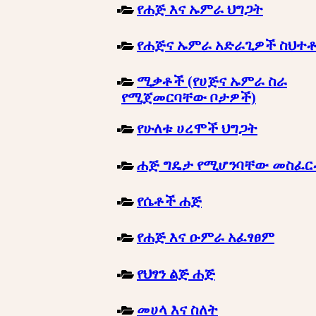
የሐጅ እና ኡምራ ህግጋት
የሐጅና ኡምራ አድራጊዎች ስህተ
ሚቃቶች (የሀጅና ኡምራ ስራ
የሚጀመርባቸው ቦታዎች)
የሁለቱ ሀረሞች ህግጋት
ሐጅ ግዴታ የሚሆንባቸው መስፈ
የሴቶች ሐጅ
የሐጅ እና ዑምራ አፈፃፀም
የህፃን ልጅ ሐጅ
መሀላ እና ስለት