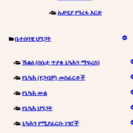
ኡድሂያ የዓረፋ እርድ
ቤተሰባዊ ህግጋት
ኹልዕ (በሴቷ ጥያቄ ኒካሕን ማፍረስ)
የኒካሕ (የጋብቻ) መስፈርቶች
የኒካሕ ውል
የኒካሕ ህግጋት
ኒካሕን የሚያፈርሱ ነገሮች