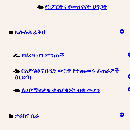
የስፖርትና የመዝናናት ህግጋት
ኡሱሉል ፊቅህ
የሸሪዓ ህግ ምንጮች
በአምልኮና በዲን ውስጥ የተጨመሩ ፈጠራዎች
(ቢድዓ)
ለሀይማኖታዊ ተጠያቂነት ብቁ መሆን
ታሪክና ሲራ