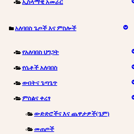
ኢስላማዊ አመራር
አለባበስ ጌጦች እና ምስሎች
የአለባበስ ህግጋት
የሴቶች አለባበስ
ውበትና ጌጣጌጥ
ምስልና ቀረፃ
ውድድሮችና እና ጨዋታዎች(ጌም)
መጠጦች