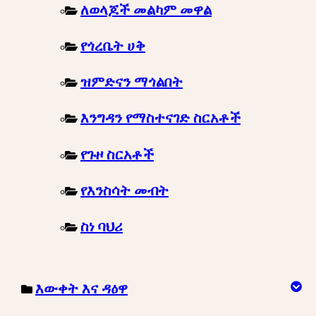
ለወላጆች መልካም መዋል
የጎረቤት ሀቅ
ዝምድናን ማጎልበት
እንግዳን የማስተናገድ ስርአቶች
የጉዞ ስርአቶች
የእንስሳት መብት
ስነ ባህሪ
እውቀት እና ዳዕዋ