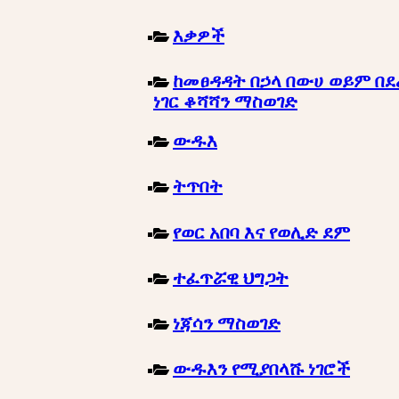
እቃዎች
ከመፀዳዳት በኃላ በውሀ ወይም በደ
ነገር ቆሻሻን ማስወገድ
ውዱእ
ትጥበት
የወር አበባ እና የወሊድ ደም
ተፈጥሯዊ ህግጋት
ነጃሳን ማስወገድ
ውዱእን የሚያበላሹ ነገሮች