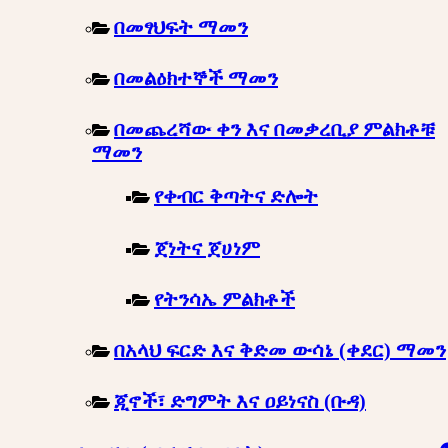
በመፃህፍት ማመን
በመልዕክተኞች ማመን
በመጨረሻው ቀን እና በመቃረቢያ ምልክቶቹ
ማመን
የቀብር ቅጣትና ድሎት
ጀነትና ጀሀነም
የትንሳኤ ምልክቶች
በአላህ ፍርድ እና ቅድመ ውሳኔ (ቀደር) ማመን
ጂኖች፣ ድግምት እና ዐይነናስ (ቡዳ)