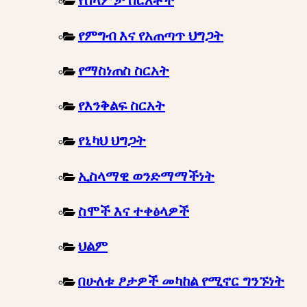
የሰላምታ ስርአቶች
የምግብ እና የአጠጣጥ ህግጋት
የማስነጠስ ስርአት
የእንቅልፍ ስርአት
የኒካህ ህግጋት
ኢስላማዊ ወንድማማችነት
ስሞች እና ተቀፅላዎች
ህልም
በሁለቱ ፆታዎች መካከል የሚኖር ግንኙነት