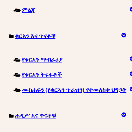
ምልጃ
ቁርአን እና ጥናቶቹ
የቁርአን ማብራሪያ
የቁርአን ትሩፋቶች
ሙስሐፍን (የቁርኣን ጥራዝን) የተመለከቱ ህግጋት
ሐዲሥ አና ጥናቶቹ