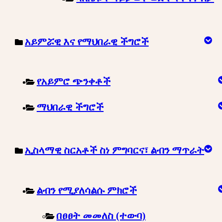
አይምሯዊ እና የማህበራዊ ችግሮች
የአይምሮ ጭንቀቶች
ማህበራዊ ችግሮች
ኢስላማዊ ስርአቶች ስነ ምግባርና፣ ልብን ማጥራት
ልብን የሚያለሳልሱ ምክሮች
በፀፀት መመለስ (ተውባ)