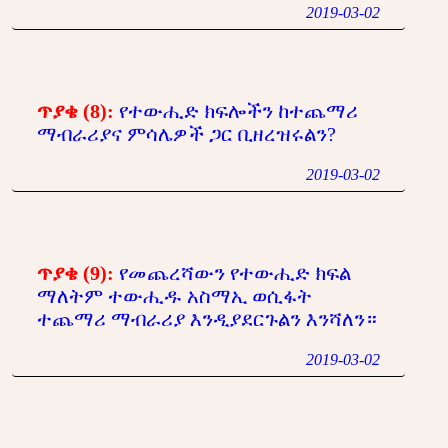
2019-03-02
ጥያቄ (8):
የተውሒድ ክፍሎችን ከተጨማሪ
ማብራሪያና ምሳሌዎች ጋር ቢዘረዝሩልን?
2019-03-02
ጥያቄ (9):
የመጨረሻውን የተውሒድ ክፍል
ማለትም ተውሒዱ አስማኢ ወሲፋት
ተጨማሪ ማብራሪያ እንዲያደርጉልን እንሻለን።
2019-03-02