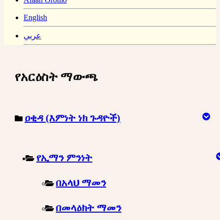
English
عربي
የአርዕስት ማውጫ
ዐቂዳ (እምነት ነክ ጉዳዮች)
የኢማን ምንነት
በአላህ ማመን
በመላዕክት ማመን