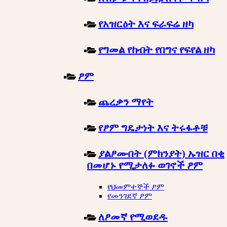
የአዝርዕት እና ፍራፍሬ ዘካ
የግመል የከብት የበግና የፍየል ዘካ
ፆም
ጨረቃን ማየት
የፆም ግዴታነት እና ትሩፋቶቹ
ያልፆሙበት (ምክንያት) ኡዝር በቂ
በመሆኑ የሚታለፉ ወገኖች ፆም
የህመምተኞች ፆም
የመንገደኛ ፆም
ለፆመኛ የሚወደዱ