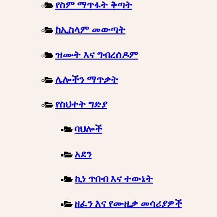
የስም ማጥፋት ቅጣት
ከኢስላም መውጣት
ዝሙት እና ግብረሰዶም
ሌሎችን ማጥቃት
የስህተት ግድያ
ባህሎች
አደን
ኪነ ጥበብ እና ተውኔት
ዘፈን እና የሙዚቃ መሳሪያዎች