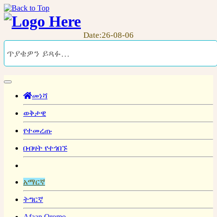
Date:26-08-06
መነሻ
ወቅታዊ
የተመረጡ
በብዛት የተጎበኙ
አማርኛ
ትግርኛ
Afaan Oromo