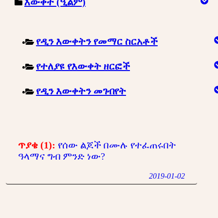
እውቀት (ዒልም)
የዲን እውቀትን የመማር ስርአቶች
የተለያዩ የእውቀት ዘርፎች
የዲን እውቀትን መገብየት
ጥያቄ (1):
የሰው ልጆች በሙሉ የተፈጠሩበት
ዓላማና ግብ ምንድ ነው?
2019-01-02