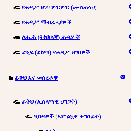
የሐዲሥ ዘገባ ምርምር (ሙስጠላህ)
የሐዲሥ ማብራሪያዎች
ሶሒሕ (ትክክለኛ) ሐዲሦች
ደዒፍ (ደካማ) የሐዲሥ ዘገባዎች
ፊቅህ እና መሰረቶቹ
ፊቅህ (ኢስላማዊ ህግጋት)
ዒባዳዎች (አምልኳዊ ተግባራት)