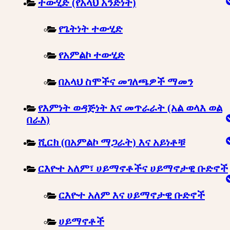
ተውሂድ (የአላህ አንድነት)
የጌትነት ተውሂድ
የአምልኮ ተውሂድ
በአላህ ስሞችና መገለጫዎች ማመን
የእምነት ወዳጅነት እና መጥራራት (አል ወላእ ወል
በራእ)
ሺርክ (በአምልኮ ማጋራት) እና አይነቶቹ
ርእዮተ አለም፣ ሀይማኖቶችና ሀይማኖታዊ ቡድኖች
ርእዮተ አለም እና ሀይማኖታዊ ቡድኖች
ሀይማኖቶች