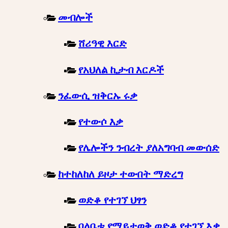
መብሎች
ሸሪዓዊ እርድ
የአህለል ኪታብ እርዶች
ንፈውሲ ዝቅርኡ ሩቃ
የተውሶ እቃ
የሌሎችን ንብረት ያለአግባብ መውሰድ
ከተከለከለ ይዞታ ተውበት ማድረግ
ወድቆ የተገኘ ህፃን
ባለቤቱ የማይታወቅ ወድቆ የተገኘ እቃ