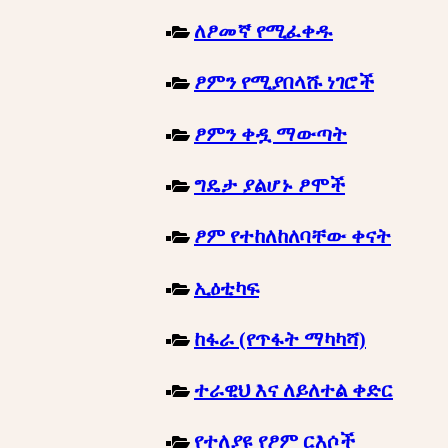
ለፆመኛ የሚፈቀዱ
ፆምን የሚያበላሹ ነገሮች
ፆምን ቀዷ ማውጣት
ግዴታ ያልሆኑ ፆሞች
ፆም የተከለከለባቸው ቀናት
ኢዕቲካፍ
ከፋራ (የጥፋት ማካካሻ)
ተራዊህ እና ለይለተል ቀድር
የተለያዩ የፆም ርእሶች