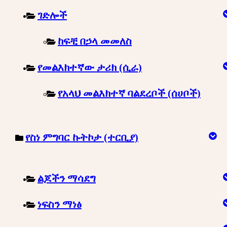
ገድሎች
ከፍቺ በኃላ መመለስ
የመልእክተኛው ታሪክ (ሲራ)
የአላህ መልእክተኛ ባልደረቦች (ሰሀቦች)
የስነ ምግባር ኩትኮታ (ተርቢያ)
ልጆችን ማሳደግ
ነፍስን ማነፅ