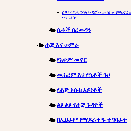
በፆም ግዜ በባለትዳሮች መካከል የሚኖረ
ግንኙነት
ሴቶች በረመዳን
ሐጅ እና ዑምራ
የአቅም መኖር
መሕረም እና የሴቶች ጉዞ
የሐጅ ኑሱክ አይነቶች
ልዩ ልዩ የሐጅ ጉዳዮች
በኢህራም የማይፈቀዱ ተግባራት