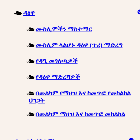
ዳዕዋ
ሙስሊሞችን ማስተማር
ሙስሊም ላልሆኑ ዳዕዋ (ጥሪ) ማድረግ
የዳዒ መገለጫዎች
የዳዕዋ ማድረሻዎች
በመልካም የማዘዝ እና ከመጥፎ የመከልከል
ህግጋት
በመልካም ማዘዝ እና ከመጥፎ መከልከል