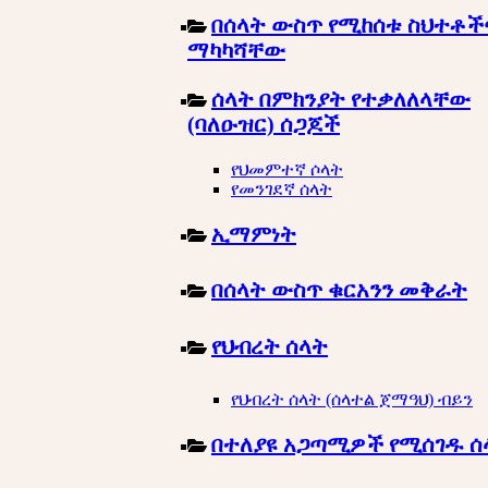
በሰላት ውስጥ የሚከሰቱ ስህተቶች
ማካካሻቸው
ሰላት በምክንያት የተቃለለላቸው
(ባለዑዝር) ሰጋጆች
የህመምተኛ ሶላት
የመንገደኛ ሰላት
ኢማምነት
በሰላት ውስጥ ቁርአንን መቅራት
የህብረት ሰላት
የህብረት ሰላት (ሰላተል ጀማዓህ) ብይን
በተለያዩ አጋጣሚዎች የሚሰገዱ ሰ