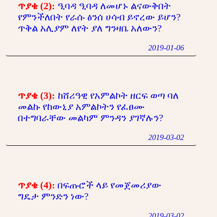
ጥያቄ (2):
ዒባዳ ዒባዳ ለመሆኑ ልናውቅበት
የምንችለበት የራሱ ፅንሰ ሀሳብ ይኖረው ይሆን?
ጥቅል አሊያም ለየት ያለ ግንዛቤ አለውን?
2019-01-06
ጥያቄ (3):
ከሸሪዓዊ የአምልኮት ዘርፍ ወጣ ባለ
መልኩ የከውኒያ አምልኮትን የፈፀሙ
በተግባራቸው መልካም ምንዳን ያገኛሉን?
2019-03-02
ጥያቄ (4):
በፍጡሮች ላይ የመጀመሪያው
ግዴታ ምንድን ነው?
2019-03-02