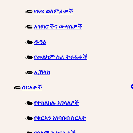
የአፍ ወለምታዎች
አዝካሮችና ውዳሴዎች
ዱዓዕ
የመልካም ስራ ትሩፋቶች
ኢኽላስ
ስርአቶች
የተከለከሉ አገላለፆች
የቁርአን አነባበብ ስርአት