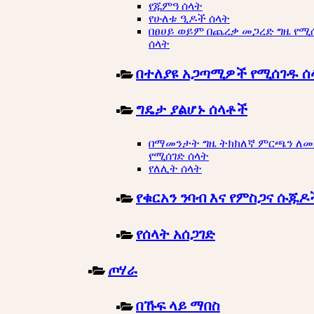
የጁምዓ ሰላት
የሁለቱ ዒዶች ሰላት
በፀሀይ ወይም በጨረቃ መጋረድ ግዜ የሚ
ሰላት
በተለያዩ አጋጣሚዎች የሚሰገዱ ሰ
ግዴታ ያልሆኑ ሰላቶች
በማመንታት ግዜ ትክክለኛ ምርጫን ለ
የሚሰገድ ሰላት
የለሊት ሰላት
የቁርአን ንባብ እና የምስጋና ሱጁዶ
የሰላት አሰጋገድ
ጦሃራ
በኹፍ ላይ ማበስ