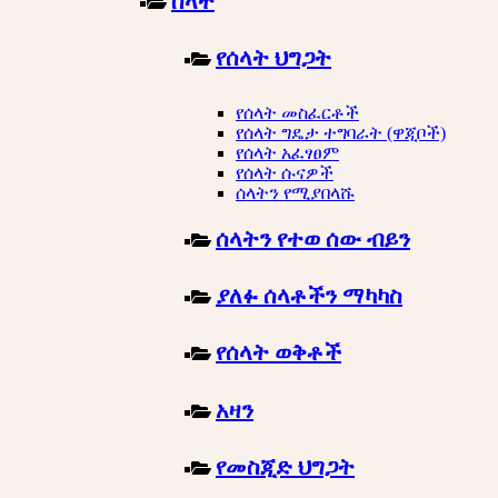
ሰላት
የሰላት ህግጋት
የሰላት መስፈርቶች
የሰላት ግዴታ ተግባራት (ዋጂቦች)
የሰላት አፈፃፀም
የሰላት ሱናዎች
ሰላትን የሚያበላሹ
ሰላትን የተወ ሰው ብይን
ያለፉ ሰላቶችን ማካካስ
የሰላት ወቅቶች
አዛን
የመስጂድ ህግጋት