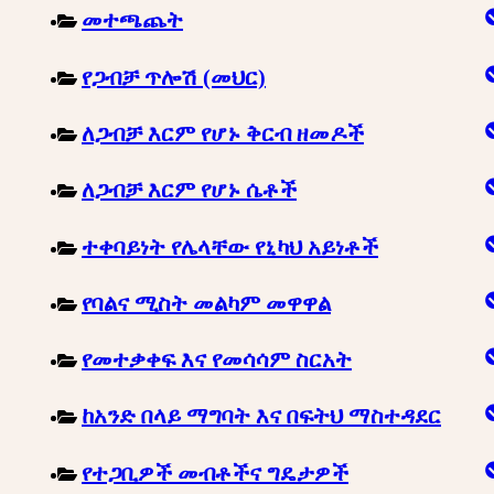
መተጫጨት
የጋብቻ ጥሎሽ (መህር)
ለጋብቻ እርም የሆኑ ቅርብ ዘመዶች
ለጋብቻ እርም የሆኑ ሴቶች
ተቀባይነት የሌላቸው የኒካህ አይነቶች
የባልና ሚስት መልካም መዋዋል
የመተቃቀፍ እና የመሳሳም ስርአት
ከአንድ በላይ ማግባት እና በፍትህ ማስተዳደር
የተጋቢዎች መብቶችና ግዴታዎች