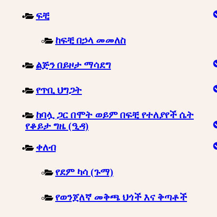
ፍቺ
ከፍቺ በኃላ መመለስ
ልጅን በይዞታ ማሳደግ
የጥቢ ህግጋት
ከባሏ ጋር በሞት ወይም በፍቺ የተለያየች ሴት
የቆይታ ግዜ (ዒዳ)
ቀለብ
የደም ካሳ (ጉማ)
የወንጀለኛ መቅጫ ህጎች እና ቅጣቶች