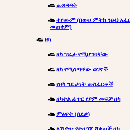
መጸዳዳት
ተየሙም (በውሀ ምትክ ንፁህ አፈ
መጠቀም)
ዘካ
ዘካ ግዴታ የሚሆንባቸው
ዘካ የሚሰጣቸው ወገኖች
የዘካ ግዴታነት መስፈርቶች
ዘካተል ፊጥር የፆም መፍቻ ዘካ
ምፅዋት (ሰደቃ)
ለሽያጭ የተዘጋጁ ሸቀጦች ዘካ