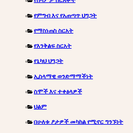
የሰላምታ ስርአቶች
የምግብ እና የአጠጣጥ ህግጋት
የማስነጠስ ስርአት
የእንቅልፍ ስርአት
የኒካህ ህግጋት
ኢስላማዊ ወንድማማችነት
ስሞች እና ተቀፅላዎች
ህልም
በሁለቱ ፆታዎች መካከል የሚኖር ግንኙነት