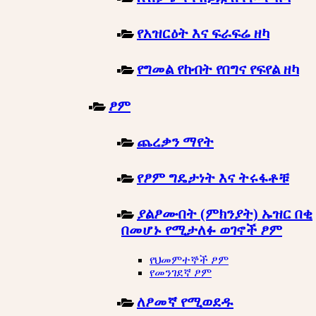
የአዝርዕት እና ፍራፍሬ ዘካ
የግመል የከብት የበግና የፍየል ዘካ
ፆም
ጨረቃን ማየት
የፆም ግዴታነት እና ትሩፋቶቹ
ያልፆሙበት (ምክንያት) ኡዝር በቂ
በመሆኑ የሚታለፉ ወገኖች ፆም
የህመምተኞች ፆም
የመንገደኛ ፆም
ለፆመኛ የሚወደዱ