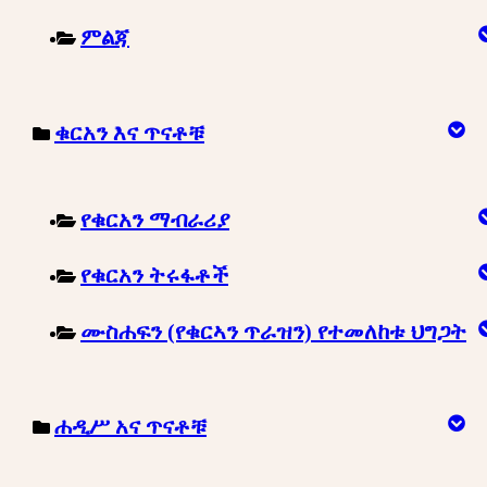
ምልጃ
ቁርአን እና ጥናቶቹ
የቁርአን ማብራሪያ
የቁርአን ትሩፋቶች
ሙስሐፍን (የቁርኣን ጥራዝን) የተመለከቱ ህግጋት
ሐዲሥ አና ጥናቶቹ