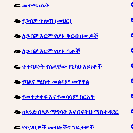
መተጫጨት
የጋብቻ ጥሎሽ (መህር)
ለጋብቻ እርም የሆኑ ቅርብ ዘመዶች
ለጋብቻ እርም የሆኑ ሴቶች
ተቀባይነት የሌላቸው የኒካህ አይነቶች
የባልና ሚስት መልካም መዋዋል
የመተቃቀፍ እና የመሳሳም ስርአት
ከአንድ በላይ ማግባት እና በፍትህ ማስተዳደር
የተጋቢዎች መብቶችና ግዴታዎች