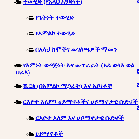
ተውሂድ (የአላህ አንድነት)
የጌትነት ተውሂድ
የአምልኮ ተውሂድ
በአላህ ስሞችና መገለጫዎች ማመን
የእምነት ወዳጅነት እና መጥራራት (አል ወላእ ወል
በራእ)
ሺርክ (በአምልኮ ማጋራት) እና አይነቶቹ
ርእዮተ አለም፣ ሀይማኖቶችና ሀይማኖታዊ ቡድኖች
ርእዮተ አለም እና ሀይማኖታዊ ቡድኖች
ሀይማኖቶች