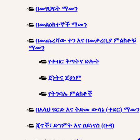
በመፃህፍት ማመን
በመልዕክተኞች ማመን
በመጨረሻው ቀን እና በመቃረቢያ ምልክቶቹ
ማመን
የቀብር ቅጣትና ድሎት
ጀነትና ጀሀነም
የትንሳኤ ምልክቶች
በአላህ ፍርድ እና ቅድመ ውሳኔ (ቀደር) ማመን
ጂኖች፣ ድግምት እና ዐይነናስ (ቡዳ)