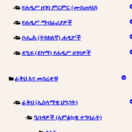
የሐዲሥ ዘገባ ምርምር (ሙስጠላህ)
የሐዲሥ ማብራሪያዎች
ሶሒሕ (ትክክለኛ) ሐዲሦች
ደዒፍ (ደካማ) የሐዲሥ ዘገባዎች
ፊቅህ እና መሰረቶቹ
ፊቅህ (ኢስላማዊ ህግጋት)
ዒባዳዎች (አምልኳዊ ተግባራት)