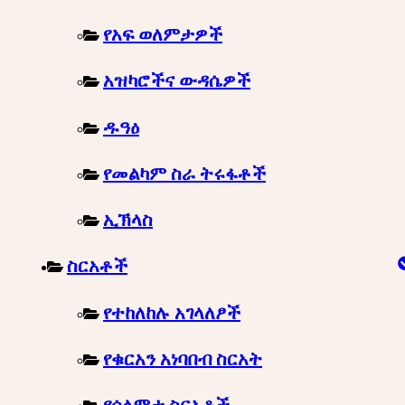
የአፍ ወለምታዎች
አዝካሮችና ውዳሴዎች
ዱዓዕ
የመልካም ስራ ትሩፋቶች
ኢኽላስ
ስርአቶች
የተከለከሉ አገላለፆች
የቁርአን አነባበብ ስርአት