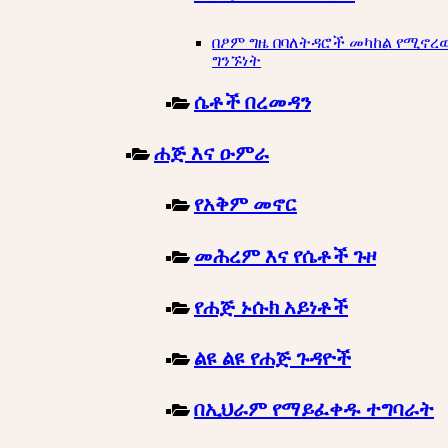
በፆም ግዜ በባለትዳሮች መካከል የሚኖረ
ግንኙነት
ሴቶች በረመዳን
ሐጅ እና ዑምራ
የአቅም መኖር
መሕረም እና የሴቶች ጉዞ
የሐጅ ኑሱክ አይነቶች
ልዩ ልዩ የሐጅ ጉዳዮች
በኢህራም የማይፈቀዱ ተግባራት