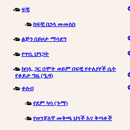
ፍቺ
ከፍቺ በኃላ መመለስ
ልጅን በይዞታ ማሳደግ
የጥቢ ህግጋት
ከባሏ ጋር በሞት ወይም በፍቺ የተለያየች ሴት
የቆይታ ግዜ (ዒዳ)
ቀለብ
የደም ካሳ (ጉማ)
የወንጀለኛ መቅጫ ህጎች እና ቅጣቶች