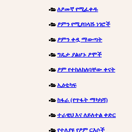
ለፆመኛ የሚፈቀዱ
ፆምን የሚያበላሹ ነገሮች
ፆምን ቀዷ ማውጣት
ግዴታ ያልሆኑ ፆሞች
ፆም የተከለከለባቸው ቀናት
ኢዕቲካፍ
ከፋራ (የጥፋት ማካካሻ)
ተራዊህ እና ለይለተል ቀድር
የተለያዩ የፆም ርእሶች