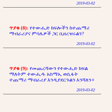
2019-03-02
ጥያቄ (8):
የተውሒድ ክፍሎችን ከተጨማሪ
ማብራሪያና ምሳሌዎች ጋር ቢዘረዝሩልን?
2019-03-02
ጥያቄ (9):
የመጨረሻውን የተውሒድ ክፍል
ማለትም ተውሒዱ አስማኢ ወሲፋት
ተጨማሪ ማብራሪያ እንዲያደርጉልን እንሻለን።
2019-03-02