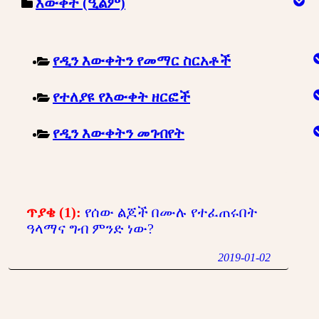
እውቀት (ዒልም)
የዲን እውቀትን የመማር ስርአቶች
የተለያዩ የእውቀት ዘርፎች
የዲን እውቀትን መገብየት
ጥያቄ (1):
የሰው ልጆች በሙሉ የተፈጠሩበት
ዓላማና ግብ ምንድ ነው?
2019-01-02