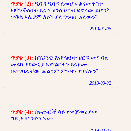
ጥያቄ (2):
ዒባዳ ዒባዳ ለመሆኑ ልናውቅበት
የምንችለበት የራሱ ፅንሰ ሀሳብ ይኖረው ይሆን?
ጥቅል አሊያም ለየት ያለ ግንዛቤ አለውን?
2019-01-06
ጥያቄ (3):
ከሸሪዓዊ የአምልኮት ዘርፍ ወጣ ባለ
መልኩ የከውኒያ አምልኮትን የፈፀሙ
በተግባራቸው መልካም ምንዳን ያገኛሉን?
2019-03-02
ጥያቄ (4):
በፍጡሮች ላይ የመጀመሪያው
ግዴታ ምንድን ነው?
2019-03-02