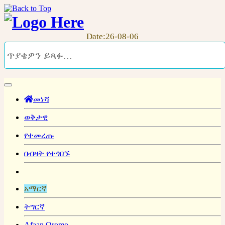
Date:26-08-06
መነሻ
ወቅታዊ
የተመረጡ
በብዛት የተጎበኙ
አማርኛ
ትግርኛ
Afaan Oromo