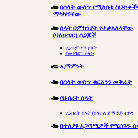
በሰላት ውስጥ የሚከሰቱ ስህተቶች
ማካካሻቸው
ሰላት በምክንያት የተቃለለላቸው
(ባለዑዝር) ሰጋጆች
የህመምተኛ ሶላት
የመንገደኛ ሰላት
ኢማምነት
በሰላት ውስጥ ቁርአንን መቅራት
የህብረት ሰላት
የህብረት ሰላት (ሰላተል ጀማዓህ) ብይን
በተለያዩ አጋጣሚዎች የሚሰገዱ ሰ