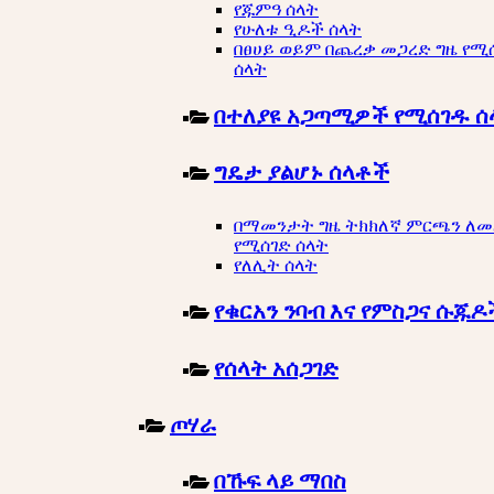
የጁምዓ ሰላት
የሁለቱ ዒዶች ሰላት
በፀሀይ ወይም በጨረቃ መጋረድ ግዜ የሚ
ሰላት
በተለያዩ አጋጣሚዎች የሚሰገዱ ሰ
ግዴታ ያልሆኑ ሰላቶች
በማመንታት ግዜ ትክክለኛ ምርጫን ለ
የሚሰገድ ሰላት
የለሊት ሰላት
የቁርአን ንባብ እና የምስጋና ሱጁዶ
የሰላት አሰጋገድ
ጦሃራ
በኹፍ ላይ ማበስ