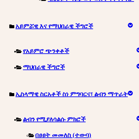
አይምሯዊ እና የማህበራዊ ችግሮች
የአይምሮ ጭንቀቶች
ማህበራዊ ችግሮች
ኢስላማዊ ስርአቶች ስነ ምግባርና፣ ልብን ማጥራት
ልብን የሚያለሳልሱ ምክሮች
በፀፀት መመለስ (ተውባ)