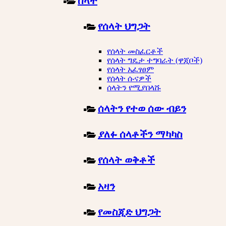
ሰላት
የሰላት ህግጋት
የሰላት መስፈርቶች
የሰላት ግዴታ ተግባራት (ዋጂቦች)
የሰላት አፈፃፀም
የሰላት ሱናዎች
ሰላትን የሚያበላሹ
ሰላትን የተወ ሰው ብይን
ያለፉ ሰላቶችን ማካካስ
የሰላት ወቅቶች
አዛን
የመስጂድ ህግጋት