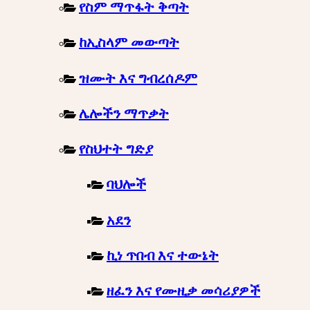
የስም ማጥፋት ቅጣት
ከኢስላም መውጣት
ዝሙት እና ግብረሰዶም
ሌሎችን ማጥቃት
የስህተት ግድያ
ባህሎች
አደን
ኪነ ጥበብ እና ተውኔት
ዘፈን እና የሙዚቃ መሳሪያዎች