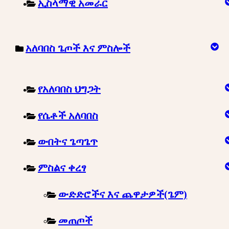
ኢስላማዊ አመራር
አለባበስ ጌጦች እና ምስሎች
የአለባበስ ህግጋት
የሴቶች አለባበስ
ውበትና ጌጣጌጥ
ምስልና ቀረፃ
ውድድሮችና እና ጨዋታዎች(ጌም)
መጠጦች