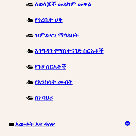
ለወላጆች መልካም መዋል
የጎረቤት ሀቅ
ዝምድናን ማጎልበት
እንግዳን የማስተናገድ ስርአቶች
የጉዞ ስርአቶች
የእንስሳት መብት
ስነ ባህሪ
እውቀት እና ዳዕዋ