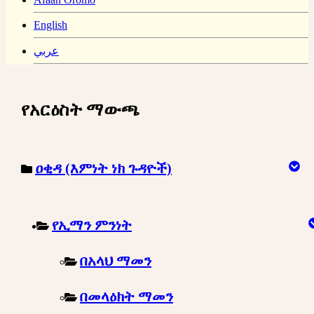
English
عربي
የአርዕስት ማውጫ
ዐቂዳ (እምነት ነክ ጉዳዮች)
የኢማን ምንነት
በአላህ ማመን
በመላዕክት ማመን