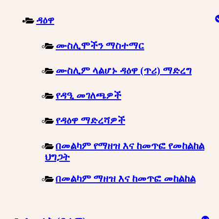
ዳዕዋ
ሙስሊሞችን ማስተማር
ሙስሊም ላልሆኑ ዳዕዋ (ጥሪ) ማድረግ
የዳዒ መገለጫዎች
የዳዕዋ ማድረሻዎች
በመልካም የማዘዝ እና ከመጥፎ የመከልከል
ህግጋት
በመልካም ማዘዝ እና ከመጥፎ መከልከል