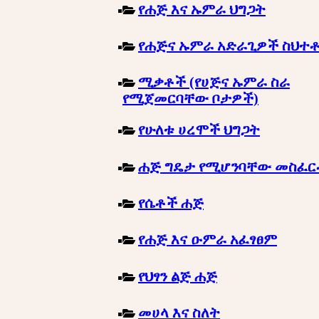
የሐጅ እና ኡምራ ህግጋት
የሐጅና ኡምራ አድራጊዎች ስህተ
ሚቃቶች (የሀጅና ኡምራ ስራ
የሚጀመርባቸው ቦታዎች)
የሁለቱ ሀረሞች ህግጋት
ሐጅ ግዴታ የሚሆንባቸው መስፈ
የሴቶች ሐጅ
የሐጅ እና ዑምራ አፈፃፀም
የህፃን ልጅ ሐጅ
መሀላ እና ስለት