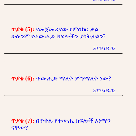
ጥያቄ (5):
የመጀመሪያው የምስክር ቃል
ሁሉንም የተውሒድ ክፍሎችን ያካትታልን?
2019-03-02
ጥያቄ (6):
ተውሒድ ማለት ምንማለት ነው?
2019-03-02
ጥያቄ (7):
በጥቅሉ የተውሒ ክፍሎች እነማን
ናቸው?