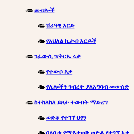
መብሎች
ሸሪዓዊ እርድ
የአህለል ኪታብ እርዶች
ንፈውሲ ዝቅርኡ ሩቃ
የተውሶ እቃ
የሌሎችን ንብረት ያለአግባብ መውሰድ
ከተከለከለ ይዞታ ተውበት ማድረግ
ወድቆ የተገኘ ህፃን
ባለቤቱ የማይታወቅ ወድቆ የተገኘ እቃ