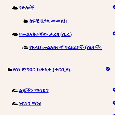
ገድሎች
ከፍቺ በኃላ መመለስ
የመልእክተኛው ታሪክ (ሲራ)
የአላህ መልእክተኛ ባልደረቦች (ሰሀቦች)
የስነ ምግባር ኩትኮታ (ተርቢያ)
ልጆችን ማሳደግ
ነፍስን ማነፅ