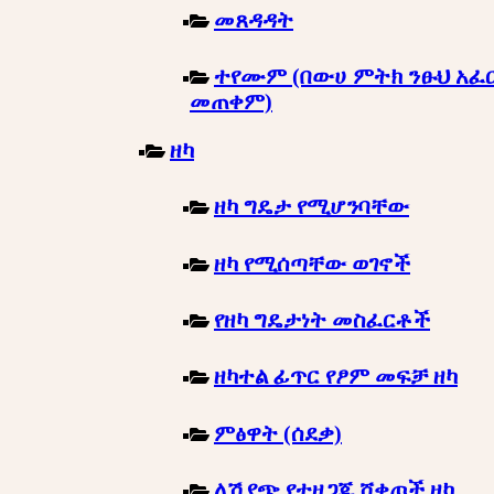
መጸዳዳት
ተየሙም (በውሀ ምትክ ንፁህ አፈ
መጠቀም)
ዘካ
ዘካ ግዴታ የሚሆንባቸው
ዘካ የሚሰጣቸው ወገኖች
የዘካ ግዴታነት መስፈርቶች
ዘካተል ፊጥር የፆም መፍቻ ዘካ
ምፅዋት (ሰደቃ)
ለሽያጭ የተዘጋጁ ሸቀጦች ዘካ