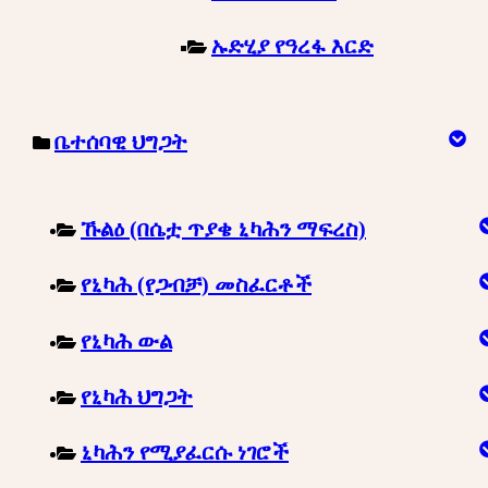
ኡድሂያ የዓረፋ እርድ
ቤተሰባዊ ህግጋት
ኹልዕ (በሴቷ ጥያቄ ኒካሕን ማፍረስ)
የኒካሕ (የጋብቻ) መስፈርቶች
የኒካሕ ውል
የኒካሕ ህግጋት
ኒካሕን የሚያፈርሱ ነገሮች