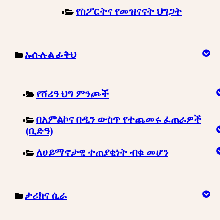
የስፖርትና የመዝናናት ህግጋት
ኡሱሉል ፊቅህ
የሸሪዓ ህግ ምንጮች
በአምልኮና በዲን ውስጥ የተጨመሩ ፈጠራዎች
(ቢድዓ)
ለሀይማኖታዊ ተጠያቂነት ብቁ መሆን
ታሪክና ሲራ