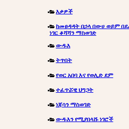
እቃዎች
ከመፀዳዳት በኃላ በውሀ ወይም በደ
ነገር ቆሻሻን ማስወገድ
ውዱእ
ትጥበት
የወር አበባ እና የወሊድ ደም
ተፈጥሯዊ ህግጋት
ነጃሳን ማስወገድ
ውዱእን የሚያበላሹ ነገሮች