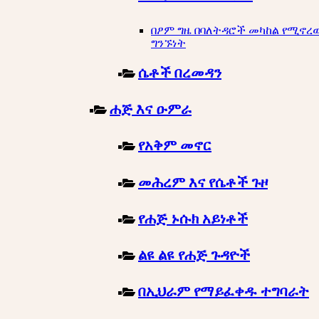
በፆም ግዜ በባለትዳሮች መካከል የሚኖረ
ግንኙነት
ሴቶች በረመዳን
ሐጅ እና ዑምራ
የአቅም መኖር
መሕረም እና የሴቶች ጉዞ
የሐጅ ኑሱክ አይነቶች
ልዩ ልዩ የሐጅ ጉዳዮች
በኢህራም የማይፈቀዱ ተግባራት