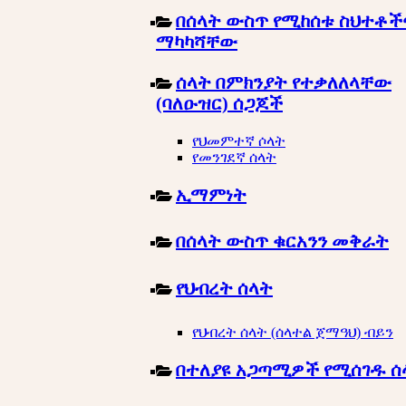
በሰላት ውስጥ የሚከሰቱ ስህተቶች
ማካካሻቸው
ሰላት በምክንያት የተቃለለላቸው
(ባለዑዝር) ሰጋጆች
የህመምተኛ ሶላት
የመንገደኛ ሰላት
ኢማምነት
በሰላት ውስጥ ቁርአንን መቅራት
የህብረት ሰላት
የህብረት ሰላት (ሰላተል ጀማዓህ) ብይን
በተለያዩ አጋጣሚዎች የሚሰገዱ ሰ