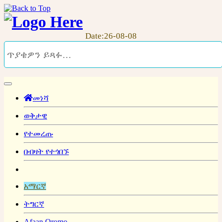
Date:26-08-08
መነሻ
ወቅታዊ
የተመረጡ
በብዛት የተጎበኙ
አማርኛ
ትግርኛ
Afaan Oromo