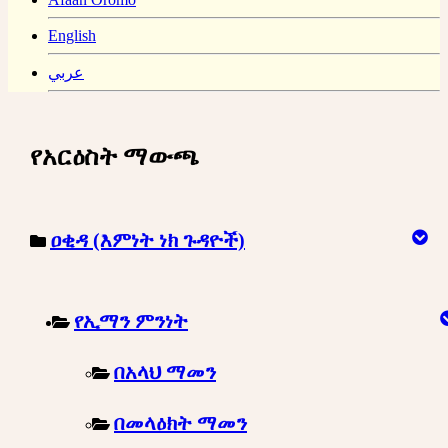
English
عربي
የአርዕስት ማውጫ
ዐቂዳ (እምነት ነክ ጉዳዮች)
የኢማን ምንነት
በአላህ ማመን
በመላዕክት ማመን