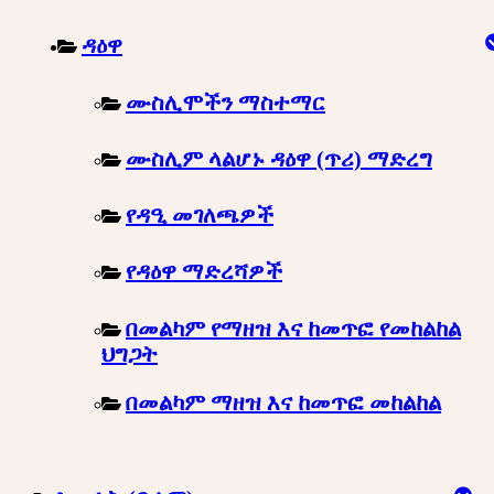
ዳዕዋ
ሙስሊሞችን ማስተማር
ሙስሊም ላልሆኑ ዳዕዋ (ጥሪ) ማድረግ
የዳዒ መገለጫዎች
የዳዕዋ ማድረሻዎች
በመልካም የማዘዝ እና ከመጥፎ የመከልከል
ህግጋት
በመልካም ማዘዝ እና ከመጥፎ መከልከል