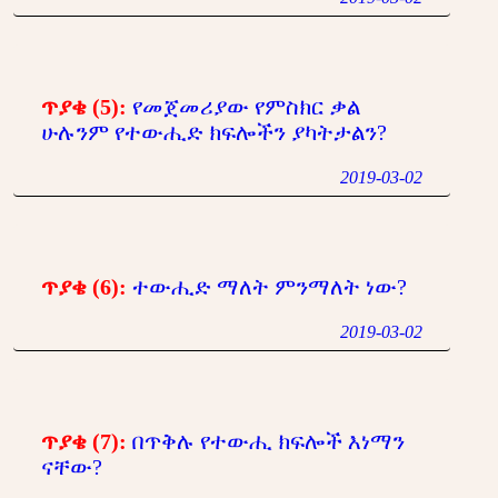
ጥያቄ (5):
የመጀመሪያው የምስክር ቃል
ሁሉንም የተውሒድ ክፍሎችን ያካትታልን?
2019-03-02
ጥያቄ (6):
ተውሒድ ማለት ምንማለት ነው?
2019-03-02
ጥያቄ (7):
በጥቅሉ የተውሒ ክፍሎች እነማን
ናቸው?