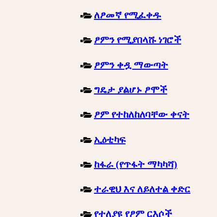
ለፆመኛ የሚፈቀዱ
ፆምን የሚያበላሹ ነገሮች
ፆምን ቀዷ ማውጣት
ግዴታ ያልሆኑ ፆሞች
ፆም የተከለከለባቸው ቀናት
ኢዕቲካፍ
ከፋራ (የጥፋት ማካካሻ)
ተራዊህ እና ለይለተል ቀድር
የተለያዩ የፆም ርእሶች