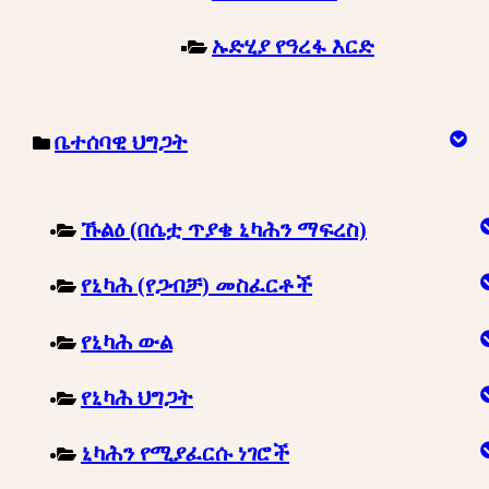
ኡድሂያ የዓረፋ እርድ
ቤተሰባዊ ህግጋት
ኹልዕ (በሴቷ ጥያቄ ኒካሕን ማፍረስ)
የኒካሕ (የጋብቻ) መስፈርቶች
የኒካሕ ውል
የኒካሕ ህግጋት
ኒካሕን የሚያፈርሱ ነገሮች