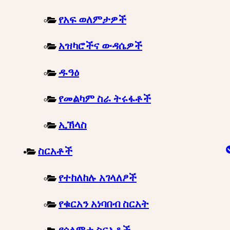
የአፍ ወለምታዎች
አዝካሮችና ውዳሴዎች
ዱዓዕ
የመልካም ስራ ትሩፋቶች
ኢኽላስ
ስርአቶች
የተከለከሉ አገላለፆች
የቁርአን አነባበብ ስርአት