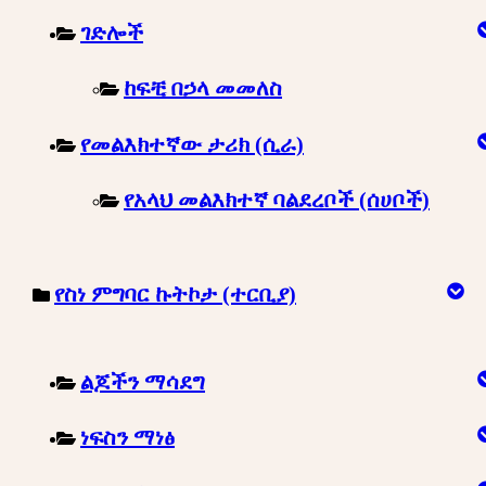
ገድሎች
ከፍቺ በኃላ መመለስ
የመልእክተኛው ታሪክ (ሲራ)
የአላህ መልእክተኛ ባልደረቦች (ሰሀቦች)
የስነ ምግባር ኩትኮታ (ተርቢያ)
ልጆችን ማሳደግ
ነፍስን ማነፅ