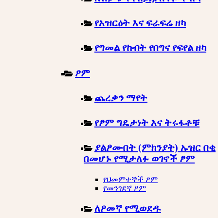
የአዝርዕት እና ፍራፍሬ ዘካ
የግመል የከብት የበግና የፍየል ዘካ
ፆም
ጨረቃን ማየት
የፆም ግዴታነት እና ትሩፋቶቹ
ያልፆሙበት (ምክንያት) ኡዝር በቂ
በመሆኑ የሚታለፉ ወገኖች ፆም
የህመምተኞች ፆም
የመንገደኛ ፆም
ለፆመኛ የሚወደዱ