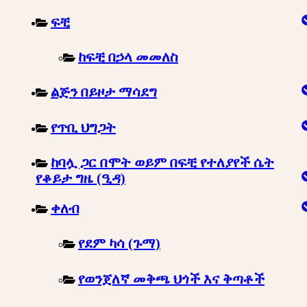
ፍቺ
ከፍቺ በኃላ መመለስ
ልጅን በይዞታ ማሳደግ
የጥቢ ህግጋት
ከባሏ ጋር በሞት ወይም በፍቺ የተለያየች ሴት
የቆይታ ግዜ (ዒዳ)
ቀለብ
የደም ካሳ (ጉማ)
የወንጀለኛ መቅጫ ህጎች እና ቅጣቶች