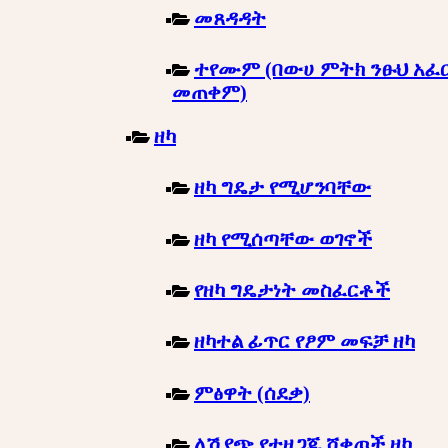
መጸዳዳት
ተየሙም (በውሀ ምትክ ንፁህ አፈ
መጠቀም)
ዘካ
ዘካ ግዴታ የሚሆንባቸው
ዘካ የሚሰጣቸው ወገኖች
የዘካ ግዴታነት መስፈርቶች
ዘካተል ፊጥር የፆም መፍቻ ዘካ
ምፅዋት (ሰደቃ)
ለሽያጭ የተዘጋጁ ሸቀጦች ዘካ