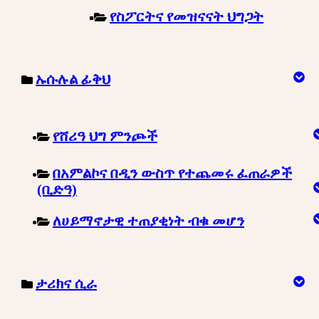
የስፖርትና የመዝናናት ህግጋት
ኡሱሉል ፊቅህ
የሸሪዓ ህግ ምንጮች
በአምልኮና በዲን ውስጥ የተጨመሩ ፈጠራዎች
(ቢድዓ)
ለሀይማኖታዊ ተጠያቂነት ብቁ መሆን
ታሪክና ሲራ