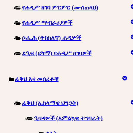
የሐዲሥ ዘገባ ምርምር (ሙስጠላህ)
የሐዲሥ ማብራሪያዎች
ሶሒሕ (ትክክለኛ) ሐዲሦች
ደዒፍ (ደካማ) የሐዲሥ ዘገባዎች
ፊቅህ እና መሰረቶቹ
ፊቅህ (ኢስላማዊ ህግጋት)
ዒባዳዎች (አምልኳዊ ተግባራት)