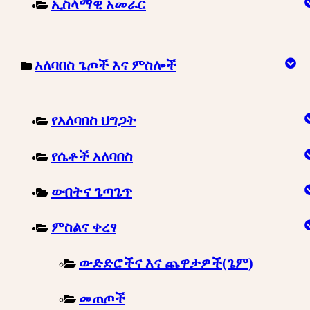
ኢስላማዊ አመራር
አለባበስ ጌጦች እና ምስሎች
የአለባበስ ህግጋት
የሴቶች አለባበስ
ውበትና ጌጣጌጥ
ምስልና ቀረፃ
ውድድሮችና እና ጨዋታዎች(ጌም)
መጠጦች