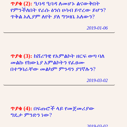
ጥያቄ (2):
ዒባዳ ዒባዳ ለመሆኑ ልናውቅበት
የምንችለበት የራሱ ፅንሰ ሀሳብ ይኖረው ይሆን?
ጥቅል አሊያም ለየት ያለ ግንዛቤ አለውን?
2019-01-06
ጥያቄ (3):
ከሸሪዓዊ የአምልኮት ዘርፍ ወጣ ባለ
መልኩ የከውኒያ አምልኮትን የፈፀሙ
በተግባራቸው መልካም ምንዳን ያገኛሉን?
2019-03-02
ጥያቄ (4):
በፍጡሮች ላይ የመጀመሪያው
ግዴታ ምንድን ነው?
2019-03-02