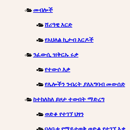
መብሎች
ሸሪዓዊ እርድ
የአህለል ኪታብ እርዶች
ንፈውሲ ዝቅርኡ ሩቃ
የተውሶ እቃ
የሌሎችን ንብረት ያለአግባብ መውሰድ
ከተከለከለ ይዞታ ተውበት ማድረግ
ወድቆ የተገኘ ህፃን
ባለቤቱ የማይታወቅ ወድቆ የተገኘ እቃ