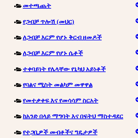
መተጫጨት
የጋብቻ ጥሎሽ (መህር)
ለጋብቻ እርም የሆኑ ቅርብ ዘመዶች
ለጋብቻ እርም የሆኑ ሴቶች
ተቀባይነት የሌላቸው የኒካህ አይነቶች
የባልና ሚስት መልካም መዋዋል
የመተቃቀፍ እና የመሳሳም ስርአት
ከአንድ በላይ ማግባት እና በፍትህ ማስተዳደር
የተጋቢዎች መብቶችና ግዴታዎች