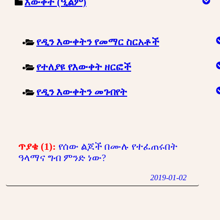
እውቀት (ዒልም)
የዲን እውቀትን የመማር ስርአቶች
የተለያዩ የእውቀት ዘርፎች
የዲን እውቀትን መገብየት
ጥያቄ (1):
የሰው ልጆች በሙሉ የተፈጠሩበት
ዓላማና ግብ ምንድ ነው?
2019-01-02