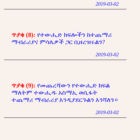
2019-03-02
ጥያቄ (8):
የተውሒድ ክፍሎችን ከተጨማሪ
ማብራሪያና ምሳሌዎች ጋር ቢዘረዝሩልን?
2019-03-02
ጥያቄ (9):
የመጨረሻውን የተውሒድ ክፍል
ማለትም ተውሒዱ አስማኢ ወሲፋት
ተጨማሪ ማብራሪያ እንዲያደርጉልን እንሻለን።
2019-03-02