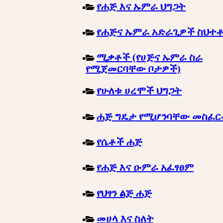
የሐጅ እና ኡምራ ህግጋት
የሐጅና ኡምራ አድራጊዎች ስህተ
ሚቃቶች (የሀጅና ኡምራ ስራ
የሚጀመርባቸው ቦታዎች)
የሁለቱ ሀረሞች ህግጋት
ሐጅ ግዴታ የሚሆንባቸው መስፈ
የሴቶች ሐጅ
የሐጅ እና ዑምራ አፈፃፀም
የህፃን ልጅ ሐጅ
መሀላ እና ስለት