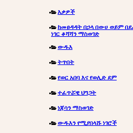
እቃዎች
ከመፀዳዳት በኃላ በውሀ ወይም በደ
ነገር ቆሻሻን ማስወገድ
ውዱእ
ትጥበት
የወር አበባ እና የወሊድ ደም
ተፈጥሯዊ ህግጋት
ነጃሳን ማስወገድ
ውዱእን የሚያበላሹ ነገሮች