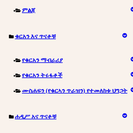
ምልጃ
ቁርአን እና ጥናቶቹ
የቁርአን ማብራሪያ
የቁርአን ትሩፋቶች
ሙስሐፍን (የቁርኣን ጥራዝን) የተመለከቱ ህግጋት
ሐዲሥ አና ጥናቶቹ