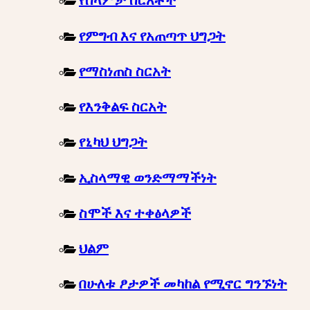
የሰላምታ ስርአቶች
የምግብ እና የአጠጣጥ ህግጋት
የማስነጠስ ስርአት
የእንቅልፍ ስርአት
የኒካህ ህግጋት
ኢስላማዊ ወንድማማችነት
ስሞች እና ተቀፅላዎች
ህልም
በሁለቱ ፆታዎች መካከል የሚኖር ግንኙነት