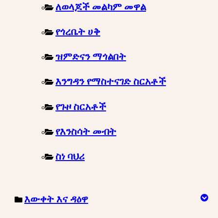
ለወላጆች መልካም መዋል
የጎረቤት ሀቅ
ዝምድናን ማጎልበት
እንግዳን የማስተናገድ ስርአቶች
የጉዞ ስርአቶች
የእንስሳት መብት
ስነ ባህሪ
እውቀት እና ዳዕዋ