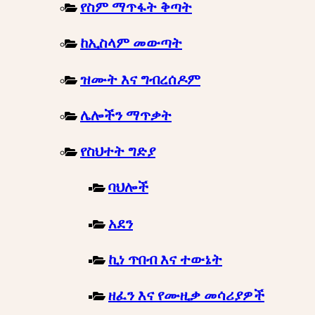
የስም ማጥፋት ቅጣት
ከኢስላም መውጣት
ዝሙት እና ግብረሰዶም
ሌሎችን ማጥቃት
የስህተት ግድያ
ባህሎች
አደን
ኪነ ጥበብ እና ተውኔት
ዘፈን እና የሙዚቃ መሳሪያዎች