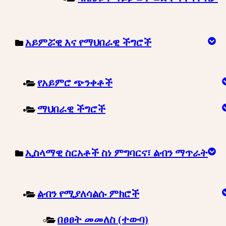
አይምሯዊ እና የማህበራዊ ችግሮች
የአይምሮ ጭንቀቶች
ማህበራዊ ችግሮች
ኢስላማዊ ስርአቶች ስነ ምግባርና፣ ልብን ማጥራት
ልብን የሚያለሳልሱ ምክሮች
በፀፀት መመለስ (ተውባ)