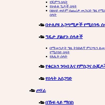
የጁምዓ ሰላት
የሁለቱ ዒዶች ሰላት
በፀሀይ ወይም በጨረቃ መጋረድ ግዜ የሚ
ሰላት
በተለያዩ አጋጣሚዎች የሚሰገዱ ሰ
ግዴታ ያልሆኑ ሰላቶች
በማመንታት ግዜ ትክክለኛ ምርጫን ለ
የሚሰገድ ሰላት
የለሊት ሰላት
የቁርአን ንባብ እና የምስጋና ሱጁዶ
የሰላት አሰጋገድ
ጦሃራ
በኹፍ ላይ ማበስ