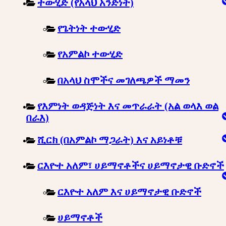
ተውሂድ (የአላህ አንድነት)
የጌትነት ተውሂድ
የአምልኮ ተውሂድ
በአላህ ስሞችና መገለጫዎች ማመን
የእምነት ወዳጅነት እና መጥራራት (አል ወላእ ወል
በራእ)
ሺርክ (በአምልኮ ማጋራት) እና አይነቶቹ
ርእዮተ አለም፣ ሀይማኖቶችና ሀይማኖታዊ ቡድኖች
ርእዮተ አለም እና ሀይማኖታዊ ቡድኖች
ሀይማኖቶች