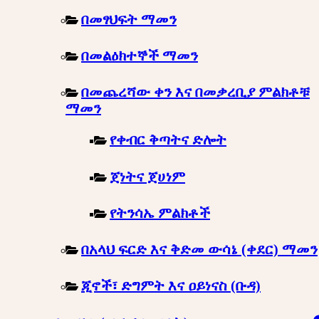
በመፃህፍት ማመን
በመልዕክተኞች ማመን
በመጨረሻው ቀን እና በመቃረቢያ ምልክቶቹ
ማመን
የቀብር ቅጣትና ድሎት
ጀነትና ጀሀነም
የትንሳኤ ምልክቶች
በአላህ ፍርድ እና ቅድመ ውሳኔ (ቀደር) ማመን
ጂኖች፣ ድግምት እና ዐይነናስ (ቡዳ)