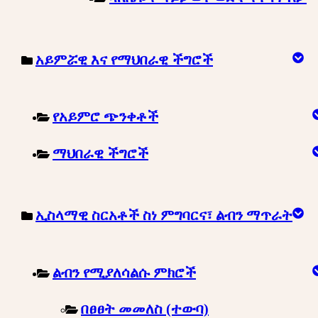
አይምሯዊ እና የማህበራዊ ችግሮች
የአይምሮ ጭንቀቶች
ማህበራዊ ችግሮች
ኢስላማዊ ስርአቶች ስነ ምግባርና፣ ልብን ማጥራት
ልብን የሚያለሳልሱ ምክሮች
በፀፀት መመለስ (ተውባ)