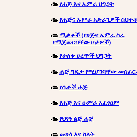
የሐጅ እና ኡምራ ህግጋት
የሐጅና ኡምራ አድራጊዎች ስህተ
ሚቃቶች (የሀጅና ኡምራ ስራ
የሚጀመርባቸው ቦታዎች)
የሁለቱ ሀረሞች ህግጋት
ሐጅ ግዴታ የሚሆንባቸው መስፈ
የሴቶች ሐጅ
የሐጅ እና ዑምራ አፈፃፀም
የህፃን ልጅ ሐጅ
መሀላ እና ስለት