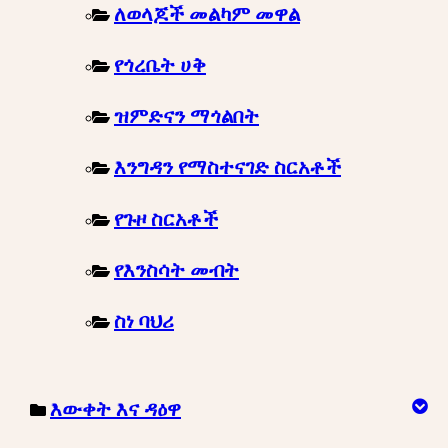
ለወላጆች መልካም መዋል
የጎረቤት ሀቅ
ዝምድናን ማጎልበት
እንግዳን የማስተናገድ ስርአቶች
የጉዞ ስርአቶች
የእንስሳት መብት
ስነ ባህሪ
እውቀት እና ዳዕዋ