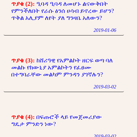
ጥያቄ (2):
ዒባዳ ዒባዳ ለመሆኑ ልናውቅበት
የምንችለበት የራሱ ፅንሰ ሀሳብ ይኖረው ይሆን?
ጥቅል አሊያም ለየት ያለ ግንዛቤ አለውን?
2019-01-06
ጥያቄ (3):
ከሸሪዓዊ የአምልኮት ዘርፍ ወጣ ባለ
መልኩ የከውኒያ አምልኮትን የፈፀሙ
በተግባራቸው መልካም ምንዳን ያገኛሉን?
2019-03-02
ጥያቄ (4):
በፍጡሮች ላይ የመጀመሪያው
ግዴታ ምንድን ነው?
2019-03-02