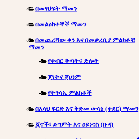
በመፃህፍት ማመን
በመልዕክተኞች ማመን
በመጨረሻው ቀን እና በመቃረቢያ ምልክቶቹ
ማመን
የቀብር ቅጣትና ድሎት
ጀነትና ጀሀነም
የትንሳኤ ምልክቶች
በአላህ ፍርድ እና ቅድመ ውሳኔ (ቀደር) ማመን
ጂኖች፣ ድግምት እና ዐይነናስ (ቡዳ)