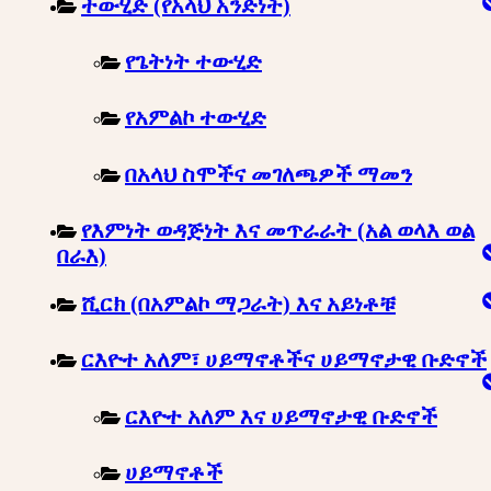
ተውሂድ (የአላህ አንድነት)
የጌትነት ተውሂድ
የአምልኮ ተውሂድ
በአላህ ስሞችና መገለጫዎች ማመን
የእምነት ወዳጅነት እና መጥራራት (አል ወላእ ወል
በራእ)
ሺርክ (በአምልኮ ማጋራት) እና አይነቶቹ
ርእዮተ አለም፣ ሀይማኖቶችና ሀይማኖታዊ ቡድኖች
ርእዮተ አለም እና ሀይማኖታዊ ቡድኖች
ሀይማኖቶች