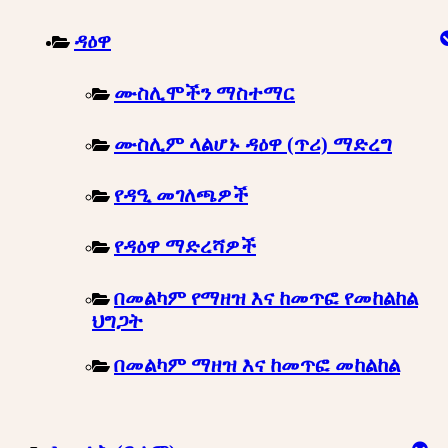
ዳዕዋ
ሙስሊሞችን ማስተማር
ሙስሊም ላልሆኑ ዳዕዋ (ጥሪ) ማድረግ
የዳዒ መገለጫዎች
የዳዕዋ ማድረሻዎች
በመልካም የማዘዝ እና ከመጥፎ የመከልከል
ህግጋት
በመልካም ማዘዝ እና ከመጥፎ መከልከል