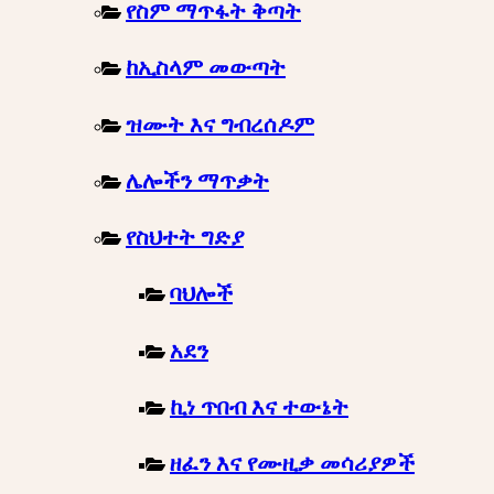
የስም ማጥፋት ቅጣት
ከኢስላም መውጣት
ዝሙት እና ግብረሰዶም
ሌሎችን ማጥቃት
የስህተት ግድያ
ባህሎች
አደን
ኪነ ጥበብ እና ተውኔት
ዘፈን እና የሙዚቃ መሳሪያዎች