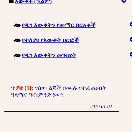
እውቀት (ዒልም)
የዲን እውቀትን የመማር ስርአቶች
የተለያዩ የእውቀት ዘርፎች
የዲን እውቀትን መገብየት
ጥያቄ (1):
የሰው ልጆች በሙሉ የተፈጠሩበት
ዓላማና ግብ ምንድ ነው?
2019-01-02