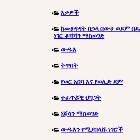
እቃዎች
ከመፀዳዳት በኃላ በውሀ ወይም በደ
ነገር ቆሻሻን ማስወገድ
ውዱእ
ትጥበት
የወር አበባ እና የወሊድ ደም
ተፈጥሯዊ ህግጋት
ነጃሳን ማስወገድ
ውዱእን የሚያበላሹ ነገሮች