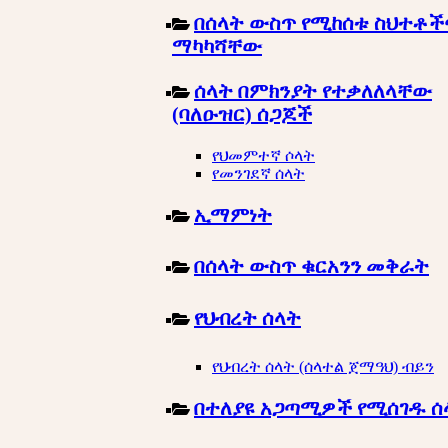
በሰላት ውስጥ የሚከሰቱ ስህተቶች
ማካካሻቸው
ሰላት በምክንያት የተቃለለላቸው
(ባለዑዝር) ሰጋጆች
የህመምተኛ ሶላት
የመንገደኛ ሰላት
ኢማምነት
በሰላት ውስጥ ቁርአንን መቅራት
የህብረት ሰላት
የህብረት ሰላት (ሰላተል ጀማዓህ) ብይን
በተለያዩ አጋጣሚዎች የሚሰገዱ ሰ