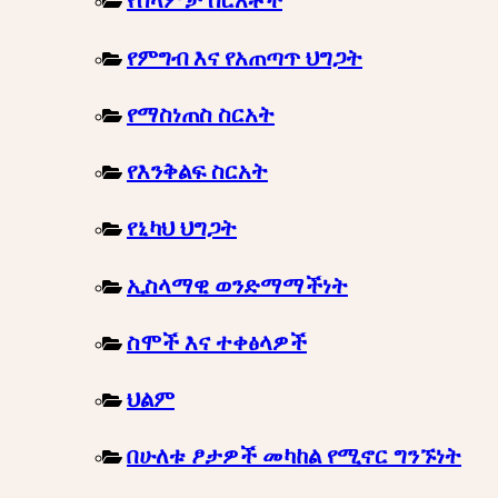
የሰላምታ ስርአቶች
የምግብ እና የአጠጣጥ ህግጋት
የማስነጠስ ስርአት
የእንቅልፍ ስርአት
የኒካህ ህግጋት
ኢስላማዊ ወንድማማችነት
ስሞች እና ተቀፅላዎች
ህልም
በሁለቱ ፆታዎች መካከል የሚኖር ግንኙነት