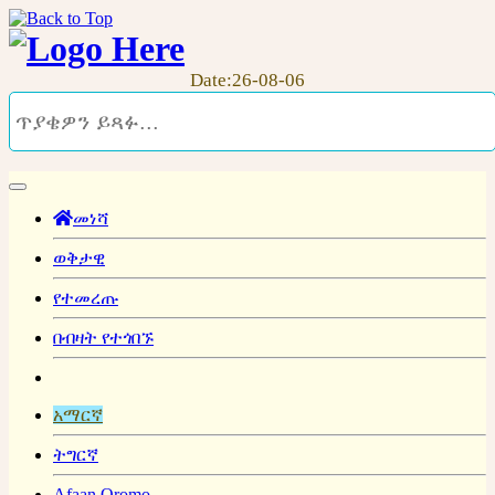
Date:26-08-06
መነሻ
ወቅታዊ
የተመረጡ
በብዛት የተጎበኙ
አማርኛ
ትግርኛ
Afaan Oromo