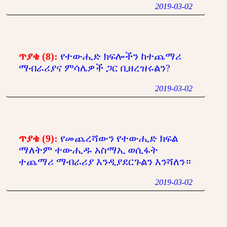
2019-03-02
ጥያቄ (8):
የተውሒድ ክፍሎችን ከተጨማሪ
ማብራሪያና ምሳሌዎች ጋር ቢዘረዝሩልን?
2019-03-02
ጥያቄ (9):
የመጨረሻውን የተውሒድ ክፍል
ማለትም ተውሒዱ አስማኢ ወሲፋት
ተጨማሪ ማብራሪያ እንዲያደርጉልን እንሻለን።
2019-03-02