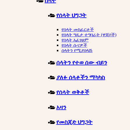
ሰላት
የሰላት ህግጋት
የሰላት መስፈርቶች
የሰላት ግዴታ ተግባራት (ዋጂቦች)
የሰላት አፈፃፀም
የሰላት ሱናዎች
ሰላትን የሚያበላሹ
ሰላትን የተወ ሰው ብይን
ያለፉ ሰላቶችን ማካካስ
የሰላት ወቅቶች
አዛን
የመስጂድ ህግጋት