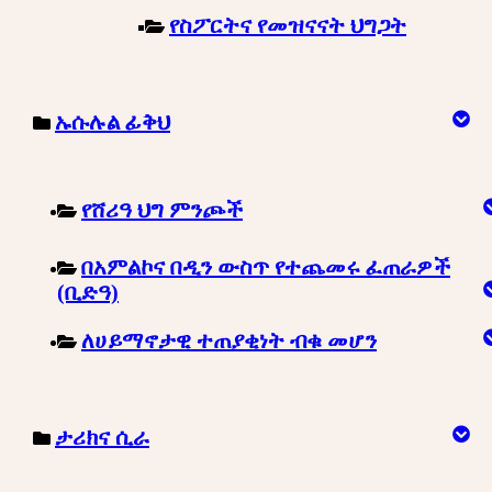
የስፖርትና የመዝናናት ህግጋት
ኡሱሉል ፊቅህ
የሸሪዓ ህግ ምንጮች
በአምልኮና በዲን ውስጥ የተጨመሩ ፈጠራዎች
(ቢድዓ)
ለሀይማኖታዊ ተጠያቂነት ብቁ መሆን
ታሪክና ሲራ