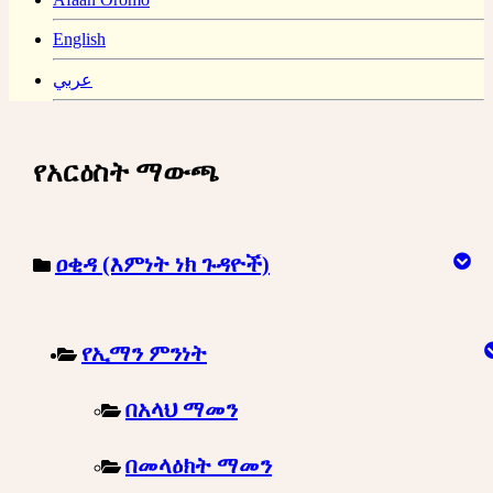
English
عربي
የአርዕስት ማውጫ
ዐቂዳ (እምነት ነክ ጉዳዮች)
የኢማን ምንነት
በአላህ ማመን
በመላዕክት ማመን