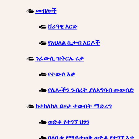
መብሎች
ሸሪዓዊ እርድ
የአህለል ኪታብ እርዶች
ንፈውሲ ዝቅርኡ ሩቃ
የተውሶ እቃ
የሌሎችን ንብረት ያለአግባብ መውሰድ
ከተከለከለ ይዞታ ተውበት ማድረግ
ወድቆ የተገኘ ህፃን
ባለቤቱ የማይታወቅ ወድቆ የተገኘ እቃ