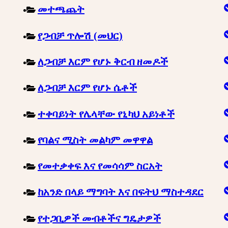
መተጫጨት
የጋብቻ ጥሎሽ (መህር)
ለጋብቻ እርም የሆኑ ቅርብ ዘመዶች
ለጋብቻ እርም የሆኑ ሴቶች
ተቀባይነት የሌላቸው የኒካህ አይነቶች
የባልና ሚስት መልካም መዋዋል
የመተቃቀፍ እና የመሳሳም ስርአት
ከአንድ በላይ ማግባት እና በፍትህ ማስተዳደር
የተጋቢዎች መብቶችና ግዴታዎች