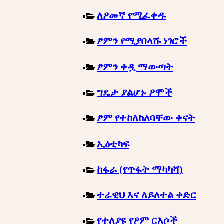
ለፆመኛ የሚፈቀዱ
ፆምን የሚያበላሹ ነገሮች
ፆምን ቀዷ ማውጣት
ግዴታ ያልሆኑ ፆሞች
ፆም የተከለከለባቸው ቀናት
ኢዕቲካፍ
ከፋራ (የጥፋት ማካካሻ)
ተራዊህ እና ለይለተል ቀድር
የተለያዩ የፆም ርእሶች