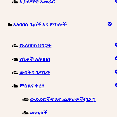
ኢስላማዊ አመራር
አለባበስ ጌጦች እና ምስሎች
የአለባበስ ህግጋት
የሴቶች አለባበስ
ውበትና ጌጣጌጥ
ምስልና ቀረፃ
ውድድሮችና እና ጨዋታዎች(ጌም)
መጠጦች