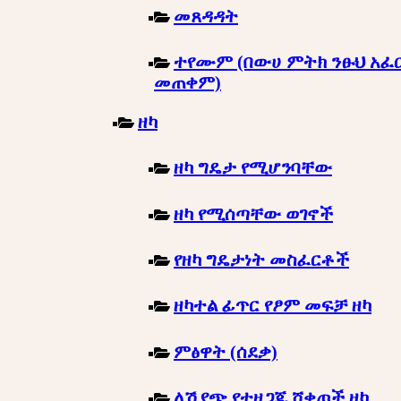
መጸዳዳት
ተየሙም (በውሀ ምትክ ንፁህ አፈ
መጠቀም)
ዘካ
ዘካ ግዴታ የሚሆንባቸው
ዘካ የሚሰጣቸው ወገኖች
የዘካ ግዴታነት መስፈርቶች
ዘካተል ፊጥር የፆም መፍቻ ዘካ
ምፅዋት (ሰደቃ)
ለሽያጭ የተዘጋጁ ሸቀጦች ዘካ