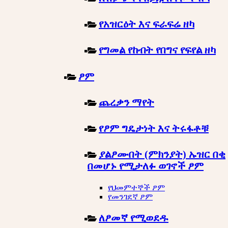
የአዝርዕት እና ፍራፍሬ ዘካ
የግመል የከብት የበግና የፍየል ዘካ
ፆም
ጨረቃን ማየት
የፆም ግዴታነት እና ትሩፋቶቹ
ያልፆሙበት (ምክንያት) ኡዝር በቂ
በመሆኑ የሚታለፉ ወገኖች ፆም
የህመምተኞች ፆም
የመንገደኛ ፆም
ለፆመኛ የሚወደዱ