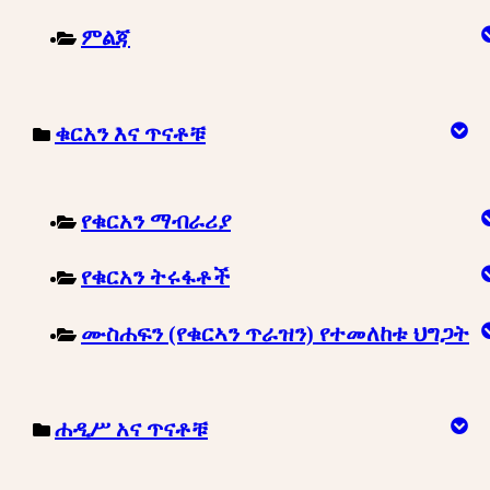
ምልጃ
ቁርአን እና ጥናቶቹ
የቁርአን ማብራሪያ
የቁርአን ትሩፋቶች
ሙስሐፍን (የቁርኣን ጥራዝን) የተመለከቱ ህግጋት
ሐዲሥ አና ጥናቶቹ