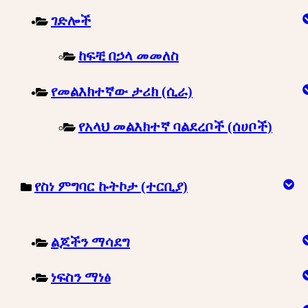
ገድሎች
ከፍቺ በኃላ መመለስ
የመልእክተኛው ታሪክ (ሲራ)
የአላህ መልእክተኛ ባልደረቦች (ሰሀቦች)
የስነ ምግባር ኩትኮታ (ተርቢያ)
ልጆችን ማሳደግ
ነፍስን ማነፅ