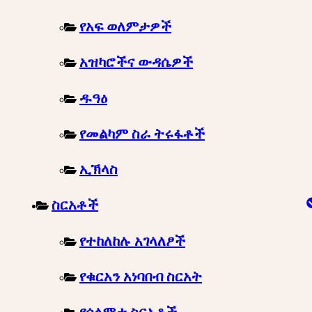
የአፍ ወለምታዎች
አዝካሮችና ውዳሴዎች
ዱዓዕ
የመልካም ስራ ትሩፋቶች
ኢኽላስ
ስርአቶች
የተከለከሉ አገላለፆች
የቁርአን አነባበብ ስርአት