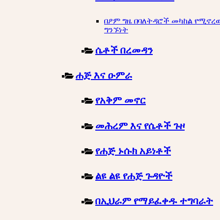
በፆም ግዜ በባለትዳሮች መካከል የሚኖረ
ግንኙነት
ሴቶች በረመዳን
ሐጅ እና ዑምራ
የአቅም መኖር
መሕረም እና የሴቶች ጉዞ
የሐጅ ኑሱክ አይነቶች
ልዩ ልዩ የሐጅ ጉዳዮች
በኢህራም የማይፈቀዱ ተግባራት