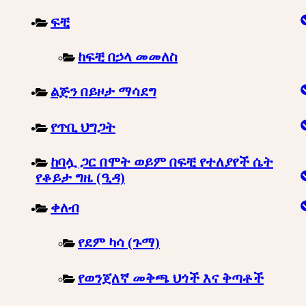
ፍቺ
ከፍቺ በኃላ መመለስ
ልጅን በይዞታ ማሳደግ
የጥቢ ህግጋት
ከባሏ ጋር በሞት ወይም በፍቺ የተለያየች ሴት
የቆይታ ግዜ (ዒዳ)
ቀለብ
የደም ካሳ (ጉማ)
የወንጀለኛ መቅጫ ህጎች እና ቅጣቶች