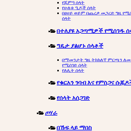
የጁምዓ ሰላት
የሁለቱ ዒዶች ሰላት
በፀሀይ ወይም በጨረቃ መጋረድ ግዜ የሚ
ሰላት
በተለያዩ አጋጣሚዎች የሚሰገዱ ሰ
ግዴታ ያልሆኑ ሰላቶች
በማመንታት ግዜ ትክክለኛ ምርጫን ለ
የሚሰገድ ሰላት
የለሊት ሰላት
የቁርአን ንባብ እና የምስጋና ሱጁዶ
የሰላት አሰጋገድ
ጦሃራ
በኹፍ ላይ ማበስ