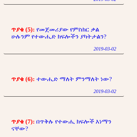
ጥያቄ (5):
የመጀመሪያው የምስክር ቃል
ሁሉንም የተውሒድ ክፍሎችን ያካትታልን?
2019-03-02
ጥያቄ (6):
ተውሒድ ማለት ምንማለት ነው?
2019-03-02
ጥያቄ (7):
በጥቅሉ የተውሒ ክፍሎች እነማን
ናቸው?