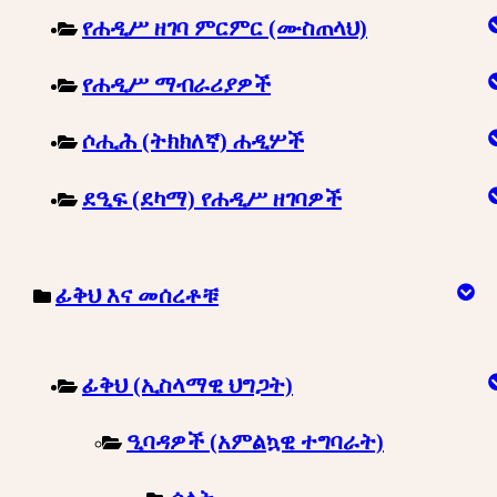
የሐዲሥ ዘገባ ምርምር (ሙስጠላህ)
የሐዲሥ ማብራሪያዎች
ሶሒሕ (ትክክለኛ) ሐዲሦች
ደዒፍ (ደካማ) የሐዲሥ ዘገባዎች
ፊቅህ እና መሰረቶቹ
ፊቅህ (ኢስላማዊ ህግጋት)
ዒባዳዎች (አምልኳዊ ተግባራት)