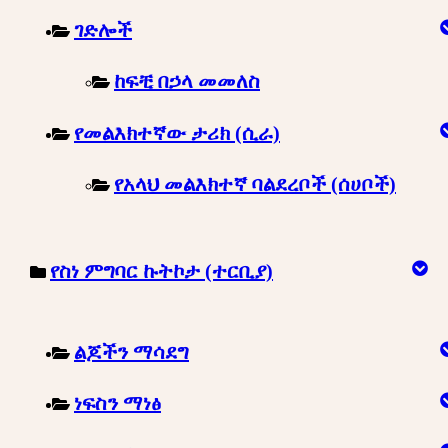
ገድሎች
ከፍቺ በኃላ መመለስ
የመልእክተኛው ታሪክ (ሲራ)
የአላህ መልእክተኛ ባልደረቦች (ሰሀቦች)
የስነ ምግባር ኩትኮታ (ተርቢያ)
ልጆችን ማሳደግ
ነፍስን ማነፅ