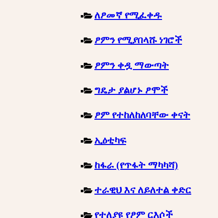
ለፆመኛ የሚፈቀዱ
ፆምን የሚያበላሹ ነገሮች
ፆምን ቀዷ ማውጣት
ግዴታ ያልሆኑ ፆሞች
ፆም የተከለከለባቸው ቀናት
ኢዕቲካፍ
ከፋራ (የጥፋት ማካካሻ)
ተራዊህ እና ለይለተል ቀድር
የተለያዩ የፆም ርእሶች