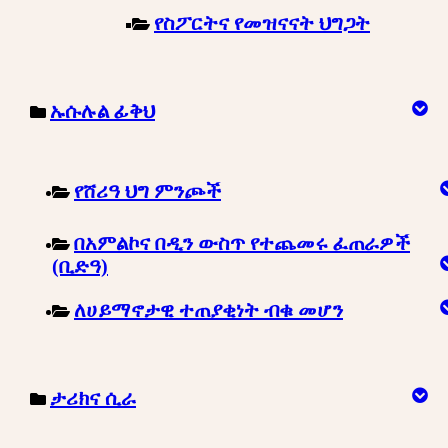
የስፖርትና የመዝናናት ህግጋት
ኡሱሉል ፊቅህ
የሸሪዓ ህግ ምንጮች
በአምልኮና በዲን ውስጥ የተጨመሩ ፈጠራዎች
(ቢድዓ)
ለሀይማኖታዊ ተጠያቂነት ብቁ መሆን
ታሪክና ሲራ