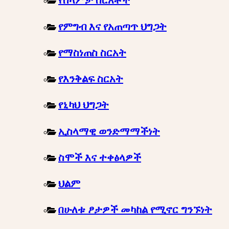
የሰላምታ ስርአቶች
የምግብ እና የአጠጣጥ ህግጋት
የማስነጠስ ስርአት
የእንቅልፍ ስርአት
የኒካህ ህግጋት
ኢስላማዊ ወንድማማችነት
ስሞች እና ተቀፅላዎች
ህልም
በሁለቱ ፆታዎች መካከል የሚኖር ግንኙነት