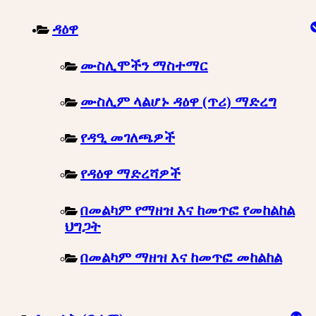
ዳዕዋ
ሙስሊሞችን ማስተማር
ሙስሊም ላልሆኑ ዳዕዋ (ጥሪ) ማድረግ
የዳዒ መገለጫዎች
የዳዕዋ ማድረሻዎች
በመልካም የማዘዝ እና ከመጥፎ የመከልከል
ህግጋት
በመልካም ማዘዝ እና ከመጥፎ መከልከል