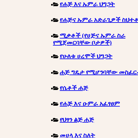
የሐጅ እና ኡምራ ህግጋት
የሐጅና ኡምራ አድራጊዎች ስህተ
ሚቃቶች (የሀጅና ኡምራ ስራ
የሚጀመርባቸው ቦታዎች)
የሁለቱ ሀረሞች ህግጋት
ሐጅ ግዴታ የሚሆንባቸው መስፈ
የሴቶች ሐጅ
የሐጅ እና ዑምራ አፈፃፀም
የህፃን ልጅ ሐጅ
መሀላ እና ስለት