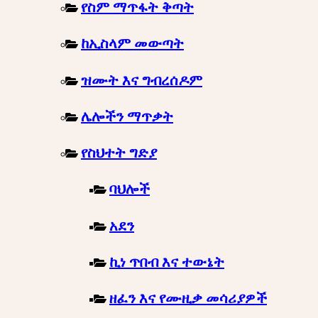
የስም ማጥፋት ቅጣት
ከኢስላም መውጣት
ዝሙት እና ግብረሰዶም
ሌሎችን ማጥቃት
የስህተት ግድያ
ባህሎች
አደን
ኪነ ጥበብ እና ተውኔት
ዘፈን እና የሙዚቃ መሳሪያዎች