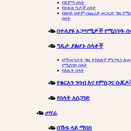
የጁምዓ ሰላት
የሁለቱ ዒዶች ሰላት
በፀሀይ ወይም በጨረቃ መጋረድ ግዜ የሚ
ሰላት
በተለያዩ አጋጣሚዎች የሚሰገዱ ሰ
ግዴታ ያልሆኑ ሰላቶች
በማመንታት ግዜ ትክክለኛ ምርጫን ለ
የሚሰገድ ሰላት
የለሊት ሰላት
የቁርአን ንባብ እና የምስጋና ሱጁዶ
የሰላት አሰጋገድ
ጦሃራ
በኹፍ ላይ ማበስ