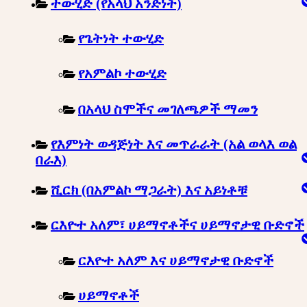
ተውሂድ (የአላህ አንድነት)
የጌትነት ተውሂድ
የአምልኮ ተውሂድ
በአላህ ስሞችና መገለጫዎች ማመን
የእምነት ወዳጅነት እና መጥራራት (አል ወላእ ወል
በራእ)
ሺርክ (በአምልኮ ማጋራት) እና አይነቶቹ
ርእዮተ አለም፣ ሀይማኖቶችና ሀይማኖታዊ ቡድኖች
ርእዮተ አለም እና ሀይማኖታዊ ቡድኖች
ሀይማኖቶች