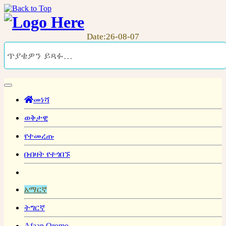
Date:26-08-07
መነሻ
ወቅታዊ
የተመረጡ
በብዛት የተጎበኙ
አማርኛ
ትግርኛ
Afaan Oromo