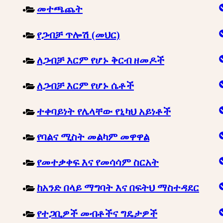
መተጫጨት
የጋብቻ ጥሎሽ (መህር)
ለጋብቻ እርም የሆኑ ቅርብ ዘመዶች
ለጋብቻ እርም የሆኑ ሴቶች
ተቀባይነት የሌላቸው የኒካህ አይነቶች
የባልና ሚስት መልካም መዋዋል
የመተቃቀፍ እና የመሳሳም ስርአት
ከአንድ በላይ ማግባት እና በፍትህ ማስተዳደር
የተጋቢዎች መብቶችና ግዴታዎች