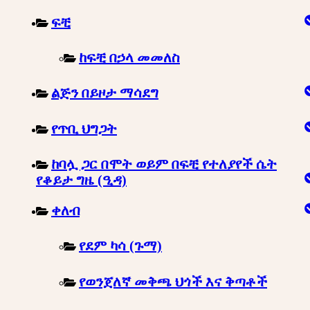
ፍቺ
ከፍቺ በኃላ መመለስ
ልጅን በይዞታ ማሳደግ
የጥቢ ህግጋት
ከባሏ ጋር በሞት ወይም በፍቺ የተለያየች ሴት
የቆይታ ግዜ (ዒዳ)
ቀለብ
የደም ካሳ (ጉማ)
የወንጀለኛ መቅጫ ህጎች እና ቅጣቶች