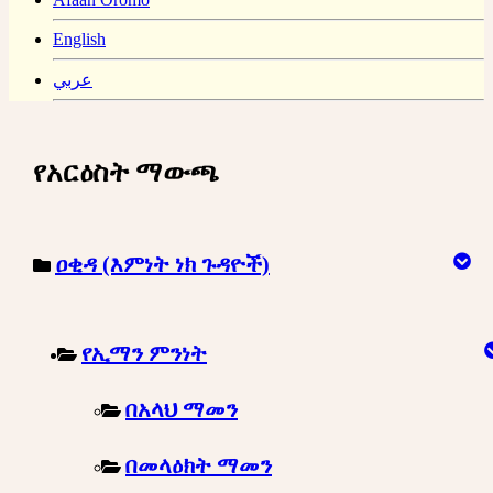
English
عربي
የአርዕስት ማውጫ
ዐቂዳ (እምነት ነክ ጉዳዮች)
የኢማን ምንነት
በአላህ ማመን
በመላዕክት ማመን