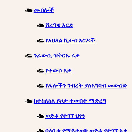
መብሎች
ሸሪዓዊ እርድ
የአህለል ኪታብ እርዶች
ንፈውሲ ዝቅርኡ ሩቃ
የተውሶ እቃ
የሌሎችን ንብረት ያለአግባብ መውሰድ
ከተከለከለ ይዞታ ተውበት ማድረግ
ወድቆ የተገኘ ህፃን
ባለቤቱ የማይታወቅ ወድቆ የተገኘ እቃ