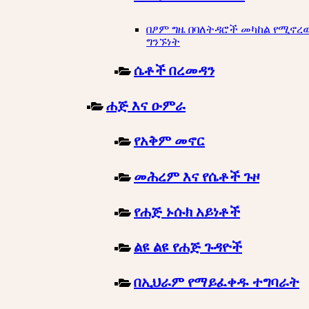
በፆም ግዜ በባለትዳሮች መካከል የሚኖረ
ግንኙነት
ሴቶች በረመዳን
ሐጅ እና ዑምራ
የአቅም መኖር
መሕረም እና የሴቶች ጉዞ
የሐጅ ኑሱክ አይነቶች
ልዩ ልዩ የሐጅ ጉዳዮች
በኢህራም የማይፈቀዱ ተግባራት