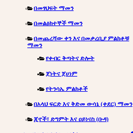
በመፃህፍት ማመን
በመልዕክተኞች ማመን
በመጨረሻው ቀን እና በመቃረቢያ ምልክቶቹ
ማመን
የቀብር ቅጣትና ድሎት
ጀነትና ጀሀነም
የትንሳኤ ምልክቶች
በአላህ ፍርድ እና ቅድመ ውሳኔ (ቀደር) ማመን
ጂኖች፣ ድግምት እና ዐይነናስ (ቡዳ)