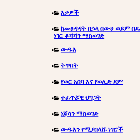
እቃዎች
ከመፀዳዳት በኃላ በውሀ ወይም በደ
ነገር ቆሻሻን ማስወገድ
ውዱእ
ትጥበት
የወር አበባ እና የወሊድ ደም
ተፈጥሯዊ ህግጋት
ነጃሳን ማስወገድ
ውዱእን የሚያበላሹ ነገሮች