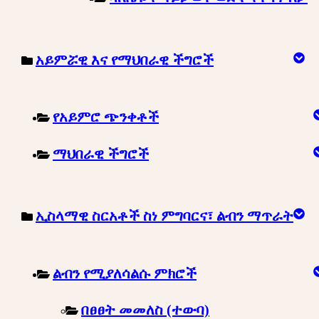
አይምሯዊ እና የማህበራዊ ችግሮች
የአይምሮ ጭንቀቶች
ማህበራዊ ችግሮች
ኢስላማዊ ስርአቶች ስነ ምግባርና፣ ልብን ማጥራት
ልብን የሚያለሳልሱ ምክሮች
በፀፀት መመለስ (ተውባ)