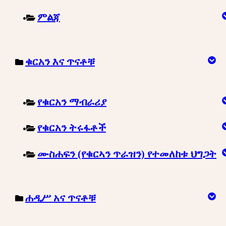
ምልጃ
ቁርአን እና ጥናቶቹ
የቁርአን ማብራሪያ
የቁርአን ትሩፋቶች
ሙስሐፍን (የቁርኣን ጥራዝን) የተመለከቱ ህግጋት
ሐዲሥ አና ጥናቶቹ