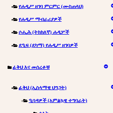
የሐዲሥ ዘገባ ምርምር (ሙስጠላህ)
የሐዲሥ ማብራሪያዎች
ሶሒሕ (ትክክለኛ) ሐዲሦች
ደዒፍ (ደካማ) የሐዲሥ ዘገባዎች
ፊቅህ እና መሰረቶቹ
ፊቅህ (ኢስላማዊ ህግጋት)
ዒባዳዎች (አምልኳዊ ተግባራት)