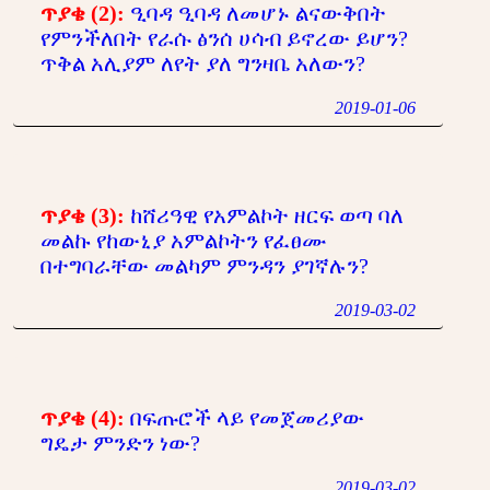
ጥያቄ (2):
ዒባዳ ዒባዳ ለመሆኑ ልናውቅበት
የምንችለበት የራሱ ፅንሰ ሀሳብ ይኖረው ይሆን?
ጥቅል አሊያም ለየት ያለ ግንዛቤ አለውን?
2019-01-06
ጥያቄ (3):
ከሸሪዓዊ የአምልኮት ዘርፍ ወጣ ባለ
መልኩ የከውኒያ አምልኮትን የፈፀሙ
በተግባራቸው መልካም ምንዳን ያገኛሉን?
2019-03-02
ጥያቄ (4):
በፍጡሮች ላይ የመጀመሪያው
ግዴታ ምንድን ነው?
2019-03-02