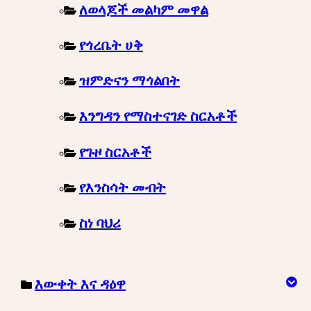
ለወላጆች መልካም መዋል
የጎረቤት ሀቅ
ዝምድናን ማጎልበት
እንግዳን የማስተናገድ ስርአቶች
የጉዞ ስርአቶች
የእንስሳት መብት
ስነ ባህሪ
እውቀት እና ዳዕዋ