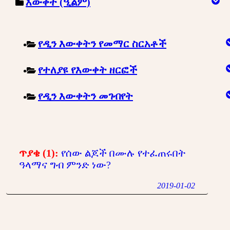
እውቀት (ዒልም)
የዲን እውቀትን የመማር ስርአቶች
የተለያዩ የእውቀት ዘርፎች
የዲን እውቀትን መገብየት
ጥያቄ (1):
የሰው ልጆች በሙሉ የተፈጠሩበት
ዓላማና ግብ ምንድ ነው?
2019-01-02