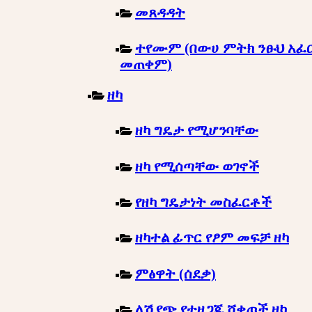
መጸዳዳት
ተየሙም (በውሀ ምትክ ንፁህ አፈ
መጠቀም)
ዘካ
ዘካ ግዴታ የሚሆንባቸው
ዘካ የሚሰጣቸው ወገኖች
የዘካ ግዴታነት መስፈርቶች
ዘካተል ፊጥር የፆም መፍቻ ዘካ
ምፅዋት (ሰደቃ)
ለሽያጭ የተዘጋጁ ሸቀጦች ዘካ