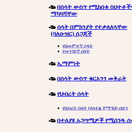
በሰላት ውስጥ የሚከሰቱ ስህተቶች
ማካካሻቸው
ሰላት በምክንያት የተቃለለላቸው
(ባለዑዝር) ሰጋጆች
የህመምተኛ ሶላት
የመንገደኛ ሰላት
ኢማምነት
በሰላት ውስጥ ቁርአንን መቅራት
የህብረት ሰላት
የህብረት ሰላት (ሰላተል ጀማዓህ) ብይን
በተለያዩ አጋጣሚዎች የሚሰገዱ ሰ