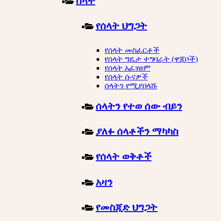
ሰላት
የሰላት ህግጋት
የሰላት መስፈርቶች
የሰላት ግዴታ ተግባራት (ዋጂቦች)
የሰላት አፈፃፀም
የሰላት ሱናዎች
ሰላትን የሚያበላሹ
ሰላትን የተወ ሰው ብይን
ያለፉ ሰላቶችን ማካካስ
የሰላት ወቅቶች
አዛን
የመስጂድ ህግጋት