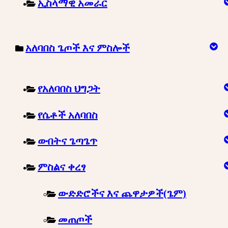
ኢስላማዊ አመራር
አለባበስ ጌጦች እና ምስሎች
የአለባበስ ህግጋት
የሴቶች አለባበስ
ውበትና ጌጣጌጥ
ምስልና ቀረፃ
ውድድሮችና እና ጨዋታዎች(ጌም)
መጠጦች