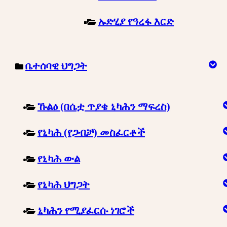
ኡድሂያ የዓረፋ እርድ
ቤተሰባዊ ህግጋት
ኹልዕ (በሴቷ ጥያቄ ኒካሕን ማፍረስ)
የኒካሕ (የጋብቻ) መስፈርቶች
የኒካሕ ውል
የኒካሕ ህግጋት
ኒካሕን የሚያፈርሱ ነገሮች