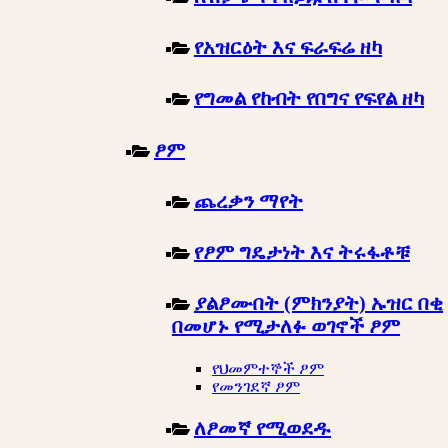
የአዝርዕት እና ፍራፍሬ ዘካ
የግመል የከብት የበግና የፍየል ዘካ
ፆም
ጨረቃን ማየት
የፆም ግዴታነት እና ትሩፋቶቹ
ያልፆሙበት (ምክንያት) ኡዝር በቂ
በመሆኑ የሚታለፉ ወገኖች ፆም
የህመምተኞች ፆም
የመንገደኛ ፆም
ለፆመኛ የሚወደዱ