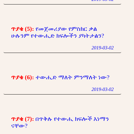
ጥያቄ (5):
የመጀመሪያው የምስክር ቃል
ሁሉንም የተውሒድ ክፍሎችን ያካትታልን?
2019-03-02
ጥያቄ (6):
ተውሒድ ማለት ምንማለት ነው?
2019-03-02
ጥያቄ (7):
በጥቅሉ የተውሒ ክፍሎች እነማን
ናቸው?