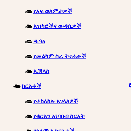
የአፍ ወለምታዎች
አዝካሮችና ውዳሴዎች
ዱዓዕ
የመልካም ስራ ትሩፋቶች
ኢኽላስ
ስርአቶች
የተከለከሉ አገላለፆች
የቁርአን አነባበብ ስርአት