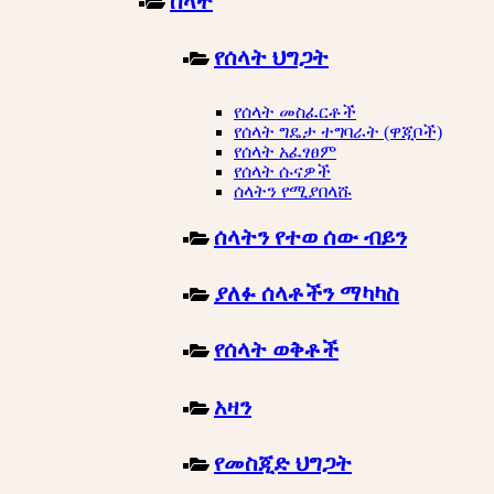
ሰላት
የሰላት ህግጋት
የሰላት መስፈርቶች
የሰላት ግዴታ ተግባራት (ዋጂቦች)
የሰላት አፈፃፀም
የሰላት ሱናዎች
ሰላትን የሚያበላሹ
ሰላትን የተወ ሰው ብይን
ያለፉ ሰላቶችን ማካካስ
የሰላት ወቅቶች
አዛን
የመስጂድ ህግጋት