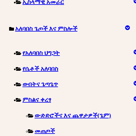
ኢስላማዊ አመራር
አለባበስ ጌጦች እና ምስሎች
የአለባበስ ህግጋት
የሴቶች አለባበስ
ውበትና ጌጣጌጥ
ምስልና ቀረፃ
ውድድሮችና እና ጨዋታዎች(ጌም)
መጠጦች