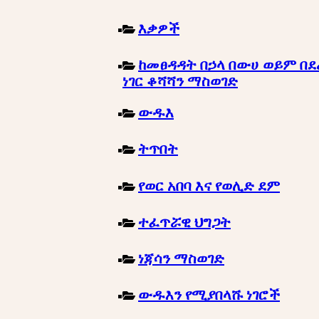
እቃዎች
ከመፀዳዳት በኃላ በውሀ ወይም በደ
ነገር ቆሻሻን ማስወገድ
ውዱእ
ትጥበት
የወር አበባ እና የወሊድ ደም
ተፈጥሯዊ ህግጋት
ነጃሳን ማስወገድ
ውዱእን የሚያበላሹ ነገሮች