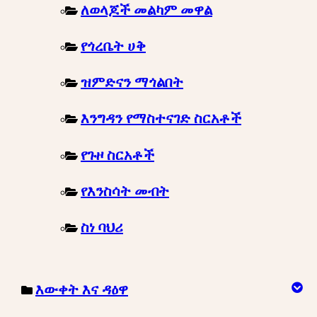
ለወላጆች መልካም መዋል
የጎረቤት ሀቅ
ዝምድናን ማጎልበት
እንግዳን የማስተናገድ ስርአቶች
የጉዞ ስርአቶች
የእንስሳት መብት
ስነ ባህሪ
እውቀት እና ዳዕዋ