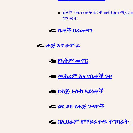
በፆም ግዜ በባለትዳሮች መካከል የሚኖረ
ግንኙነት
ሴቶች በረመዳን
ሐጅ እና ዑምራ
የአቅም መኖር
መሕረም እና የሴቶች ጉዞ
የሐጅ ኑሱክ አይነቶች
ልዩ ልዩ የሐጅ ጉዳዮች
በኢህራም የማይፈቀዱ ተግባራት