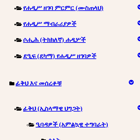
የሐዲሥ ዘገባ ምርምር (ሙስጠላህ)
የሐዲሥ ማብራሪያዎች
ሶሒሕ (ትክክለኛ) ሐዲሦች
ደዒፍ (ደካማ) የሐዲሥ ዘገባዎች
ፊቅህ እና መሰረቶቹ
ፊቅህ (ኢስላማዊ ህግጋት)
ዒባዳዎች (አምልኳዊ ተግባራት)