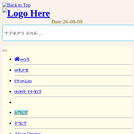
Date:26-08-09
መነሻ
ወቅታዊ
የተመረጡ
በብዛት የተጎበኙ
አማርኛ
ትግርኛ
Afaan Oromo