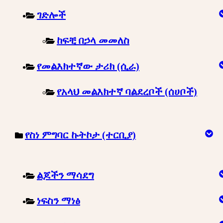
ገድሎች
ከፍቺ በኃላ መመለስ
የመልእክተኛው ታሪክ (ሲራ)
የአላህ መልእክተኛ ባልደረቦች (ሰሀቦች)
የስነ ምግባር ኩትኮታ (ተርቢያ)
ልጆችን ማሳደግ
ነፍስን ማነፅ