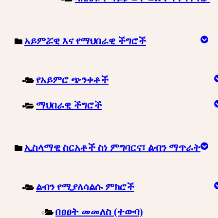
አይምሯዊ እና የማህበራዊ ችግሮች
የአይምሮ ጭንቀቶች
ማህበራዊ ችግሮች
ኢስላማዊ ስርአቶች ስነ ምግባርና፣ ልብን ማጥራት
ልብን የሚያለሳልሱ ምክሮች
በፀፀት መመለስ (ተውባ)