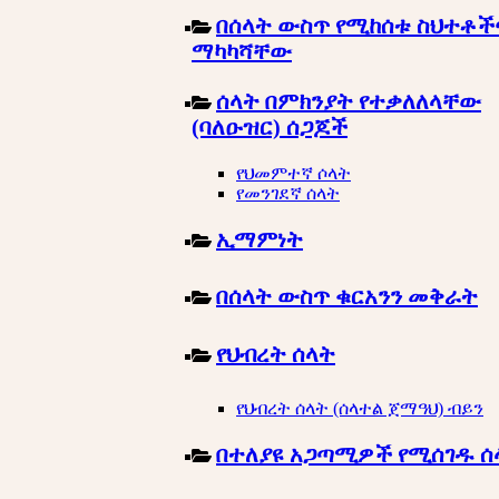
በሰላት ውስጥ የሚከሰቱ ስህተቶች
ማካካሻቸው
ሰላት በምክንያት የተቃለለላቸው
(ባለዑዝር) ሰጋጆች
የህመምተኛ ሶላት
የመንገደኛ ሰላት
ኢማምነት
በሰላት ውስጥ ቁርአንን መቅራት
የህብረት ሰላት
የህብረት ሰላት (ሰላተል ጀማዓህ) ብይን
በተለያዩ አጋጣሚዎች የሚሰገዱ ሰ