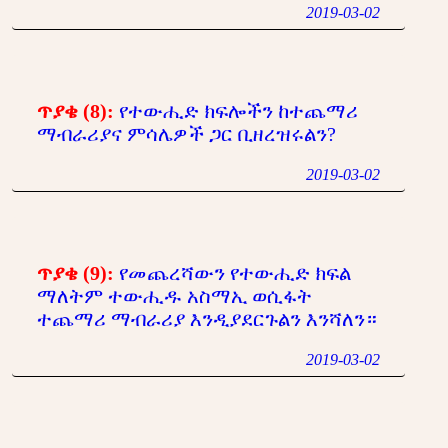
2019-03-02
ጥያቄ (8):
የተውሒድ ክፍሎችን ከተጨማሪ
ማብራሪያና ምሳሌዎች ጋር ቢዘረዝሩልን?
2019-03-02
ጥያቄ (9):
የመጨረሻውን የተውሒድ ክፍል
ማለትም ተውሒዱ አስማኢ ወሲፋት
ተጨማሪ ማብራሪያ እንዲያደርጉልን እንሻለን።
2019-03-02