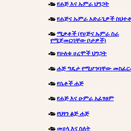
የሐጅ እና ኡምራ ህግጋት
የሐጅና ኡምራ አድራጊዎች ስህተ
ሚቃቶች (የሀጅና ኡምራ ስራ
የሚጀመርባቸው ቦታዎች)
የሁለቱ ሀረሞች ህግጋት
ሐጅ ግዴታ የሚሆንባቸው መስፈ
የሴቶች ሐጅ
የሐጅ እና ዑምራ አፈፃፀም
የህፃን ልጅ ሐጅ
መሀላ እና ስለት