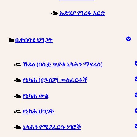
ኡድሂያ የዓረፋ እርድ
ቤተሰባዊ ህግጋት
ኹልዕ (በሴቷ ጥያቄ ኒካሕን ማፍረስ)
የኒካሕ (የጋብቻ) መስፈርቶች
የኒካሕ ውል
የኒካሕ ህግጋት
ኒካሕን የሚያፈርሱ ነገሮች