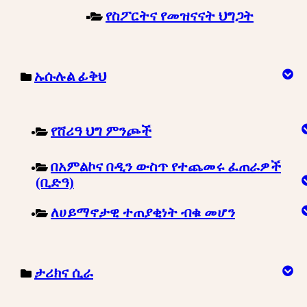
የስፖርትና የመዝናናት ህግጋት
ኡሱሉል ፊቅህ
የሸሪዓ ህግ ምንጮች
በአምልኮና በዲን ውስጥ የተጨመሩ ፈጠራዎች
(ቢድዓ)
ለሀይማኖታዊ ተጠያቂነት ብቁ መሆን
ታሪክና ሲራ