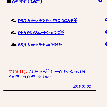
እውቀት (ዒልም)
የዲን እውቀትን የመማር ስርአቶች
የተለያዩ የእውቀት ዘርፎች
የዲን እውቀትን መገብየት
ጥያቄ (1):
የሰው ልጆች በሙሉ የተፈጠሩበት
ዓላማና ግብ ምንድ ነው?
2019-01-02