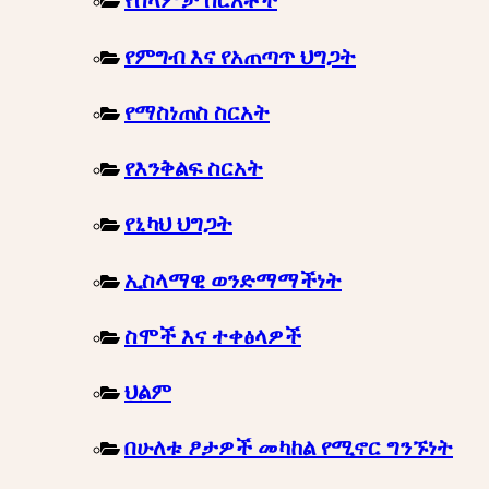
የሰላምታ ስርአቶች
የምግብ እና የአጠጣጥ ህግጋት
የማስነጠስ ስርአት
የእንቅልፍ ስርአት
የኒካህ ህግጋት
ኢስላማዊ ወንድማማችነት
ስሞች እና ተቀፅላዎች
ህልም
በሁለቱ ፆታዎች መካከል የሚኖር ግንኙነት