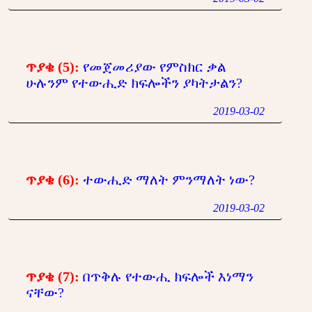
ጥያቄ (5):
የመጀመሪያው የምስክር ቃል
ሁሉንም የተውሒድ ክፍሎችን ያካትታልን?
2019-03-02
ጥያቄ (6):
ተውሒድ ማለት ምንማለት ነው?
2019-03-02
ጥያቄ (7):
በጥቅሉ የተውሒ ክፍሎች እነማን
ናቸው?