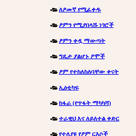
ለፆመኛ የሚፈቀዱ
ፆምን የሚያበላሹ ነገሮች
ፆምን ቀዷ ማውጣት
ግዴታ ያልሆኑ ፆሞች
ፆም የተከለከለባቸው ቀናት
ኢዕቲካፍ
ከፋራ (የጥፋት ማካካሻ)
ተራዊህ እና ለይለተል ቀድር
የተለያዩ የፆም ርእሶች