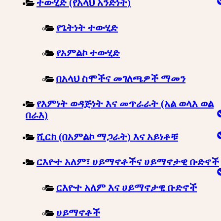
ተውሂድ (የአላህ አንድነት)
የጌትነት ተውሂድ
የአምልኮ ተውሂድ
በአላህ ስሞችና መገለጫዎች ማመን
የእምነት ወዳጅነት እና መጥራራት (አል ወላእ ወል
በራእ)
ሺርክ (በአምልኮ ማጋራት) እና አይነቶቹ
ርእዮተ አለም፣ ሀይማኖቶችና ሀይማኖታዊ ቡድኖች
ርእዮተ አለም እና ሀይማኖታዊ ቡድኖች
ሀይማኖቶች