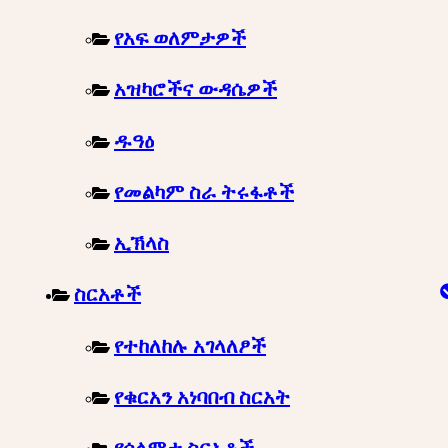
የአፍ ወለምታዎች
አዝካሮችና ውዳሴዎች
ዱዓዕ
የመልካም ስራ ትሩፋቶች
ኢኽላስ
ስርአቶች
የተከለከሉ አገላለፆች
የቁርአን አነባበብ ስርአት