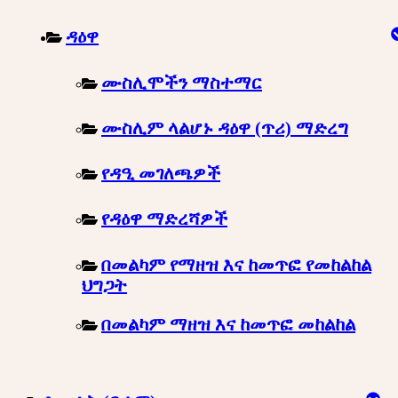
ዳዕዋ
ሙስሊሞችን ማስተማር
ሙስሊም ላልሆኑ ዳዕዋ (ጥሪ) ማድረግ
የዳዒ መገለጫዎች
የዳዕዋ ማድረሻዎች
በመልካም የማዘዝ እና ከመጥፎ የመከልከል
ህግጋት
በመልካም ማዘዝ እና ከመጥፎ መከልከል