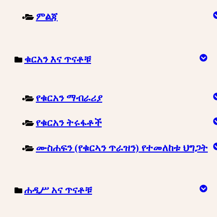
ምልጃ
ቁርአን እና ጥናቶቹ
የቁርአን ማብራሪያ
የቁርአን ትሩፋቶች
ሙስሐፍን (የቁርኣን ጥራዝን) የተመለከቱ ህግጋት
ሐዲሥ አና ጥናቶቹ