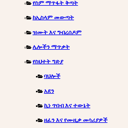
የስም ማጥፋት ቅጣት
ከኢስላም መውጣት
ዝሙት እና ግብረሰዶም
ሌሎችን ማጥቃት
የስህተት ግድያ
ባህሎች
አደን
ኪነ ጥበብ እና ተውኔት
ዘፈን እና የሙዚቃ መሳሪያዎች