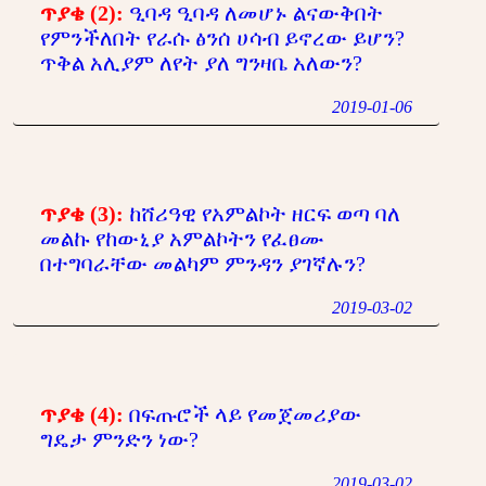
ጥያቄ (2):
ዒባዳ ዒባዳ ለመሆኑ ልናውቅበት
የምንችለበት የራሱ ፅንሰ ሀሳብ ይኖረው ይሆን?
ጥቅል አሊያም ለየት ያለ ግንዛቤ አለውን?
2019-01-06
ጥያቄ (3):
ከሸሪዓዊ የአምልኮት ዘርፍ ወጣ ባለ
መልኩ የከውኒያ አምልኮትን የፈፀሙ
በተግባራቸው መልካም ምንዳን ያገኛሉን?
2019-03-02
ጥያቄ (4):
በፍጡሮች ላይ የመጀመሪያው
ግዴታ ምንድን ነው?
2019-03-02