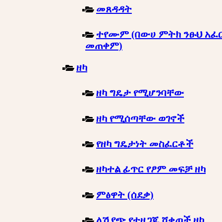
መጸዳዳት
ተየሙም (በውሀ ምትክ ንፁህ አፈ
መጠቀም)
ዘካ
ዘካ ግዴታ የሚሆንባቸው
ዘካ የሚሰጣቸው ወገኖች
የዘካ ግዴታነት መስፈርቶች
ዘካተል ፊጥር የፆም መፍቻ ዘካ
ምፅዋት (ሰደቃ)
ለሽያጭ የተዘጋጁ ሸቀጦች ዘካ