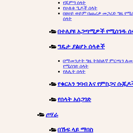
የጁምዓ ሰላት
የሁለቱ ዒዶች ሰላት
በፀሀይ ወይም በጨረቃ መጋረድ ግዜ የሚ
ሰላት
በተለያዩ አጋጣሚዎች የሚሰገዱ ሰ
ግዴታ ያልሆኑ ሰላቶች
በማመንታት ግዜ ትክክለኛ ምርጫን ለ
የሚሰገድ ሰላት
የለሊት ሰላት
የቁርአን ንባብ እና የምስጋና ሱጁዶ
የሰላት አሰጋገድ
ጦሃራ
በኹፍ ላይ ማበስ