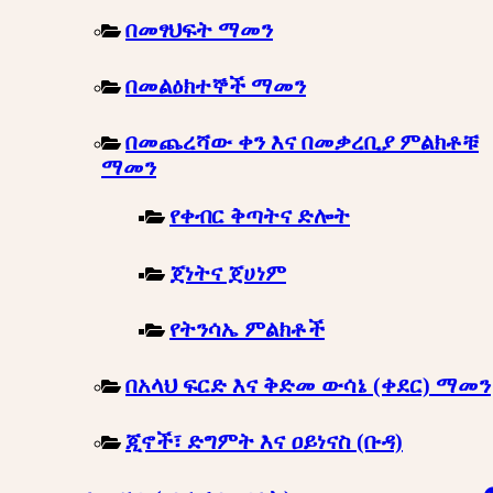
በመፃህፍት ማመን
በመልዕክተኞች ማመን
በመጨረሻው ቀን እና በመቃረቢያ ምልክቶቹ
ማመን
የቀብር ቅጣትና ድሎት
ጀነትና ጀሀነም
የትንሳኤ ምልክቶች
በአላህ ፍርድ እና ቅድመ ውሳኔ (ቀደር) ማመን
ጂኖች፣ ድግምት እና ዐይነናስ (ቡዳ)