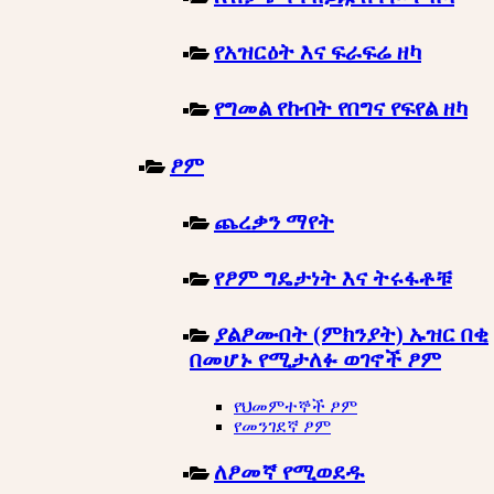
የአዝርዕት እና ፍራፍሬ ዘካ
የግመል የከብት የበግና የፍየል ዘካ
ፆም
ጨረቃን ማየት
የፆም ግዴታነት እና ትሩፋቶቹ
ያልፆሙበት (ምክንያት) ኡዝር በቂ
በመሆኑ የሚታለፉ ወገኖች ፆም
የህመምተኞች ፆም
የመንገደኛ ፆም
ለፆመኛ የሚወደዱ