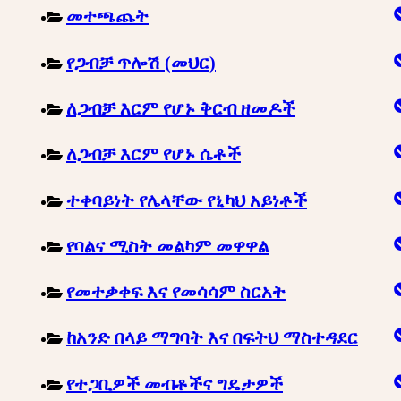
መተጫጨት
የጋብቻ ጥሎሽ (መህር)
ለጋብቻ እርም የሆኑ ቅርብ ዘመዶች
ለጋብቻ እርም የሆኑ ሴቶች
ተቀባይነት የሌላቸው የኒካህ አይነቶች
የባልና ሚስት መልካም መዋዋል
የመተቃቀፍ እና የመሳሳም ስርአት
ከአንድ በላይ ማግባት እና በፍትህ ማስተዳደር
የተጋቢዎች መብቶችና ግዴታዎች