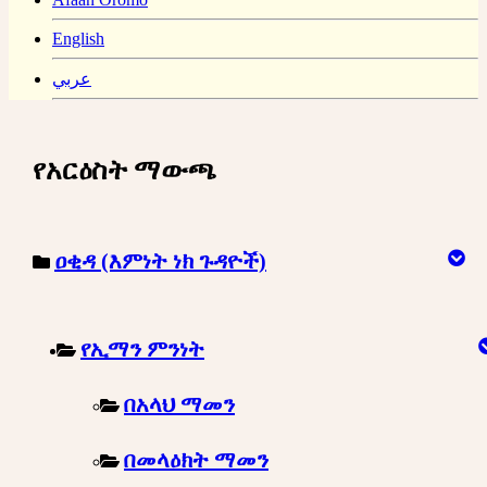
English
عربي
የአርዕስት ማውጫ
ዐቂዳ (እምነት ነክ ጉዳዮች)
የኢማን ምንነት
በአላህ ማመን
በመላዕክት ማመን