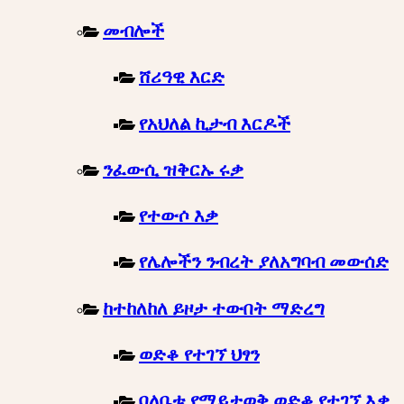
መብሎች
ሸሪዓዊ እርድ
የአህለል ኪታብ እርዶች
ንፈውሲ ዝቅርኡ ሩቃ
የተውሶ እቃ
የሌሎችን ንብረት ያለአግባብ መውሰድ
ከተከለከለ ይዞታ ተውበት ማድረግ
ወድቆ የተገኘ ህፃን
ባለቤቱ የማይታወቅ ወድቆ የተገኘ እቃ