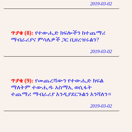
2019-03-02
ጥያቄ (8):
የተውሒድ ክፍሎችን ከተጨማሪ
ማብራሪያና ምሳሌዎች ጋር ቢዘረዝሩልን?
2019-03-02
ጥያቄ (9):
የመጨረሻውን የተውሒድ ክፍል
ማለትም ተውሒዱ አስማኢ ወሲፋት
ተጨማሪ ማብራሪያ እንዲያደርጉልን እንሻለን።
2019-03-02