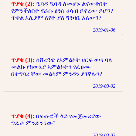
ጥያቄ (2):
ዒባዳ ዒባዳ ለመሆኑ ልናውቅበት
የምንችለበት የራሱ ፅንሰ ሀሳብ ይኖረው ይሆን?
ጥቅል አሊያም ለየት ያለ ግንዛቤ አለውን?
2019-01-06
ጥያቄ (3):
ከሸሪዓዊ የአምልኮት ዘርፍ ወጣ ባለ
መልኩ የከውኒያ አምልኮትን የፈፀሙ
በተግባራቸው መልካም ምንዳን ያገኛሉን?
2019-03-02
ጥያቄ (4):
በፍጡሮች ላይ የመጀመሪያው
ግዴታ ምንድን ነው?
2019-03-02