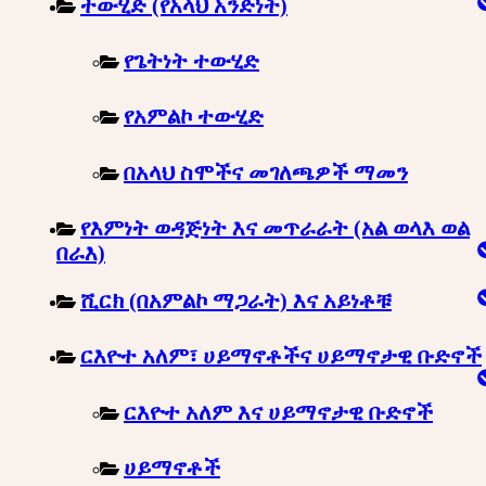
ተውሂድ (የአላህ አንድነት)
የጌትነት ተውሂድ
የአምልኮ ተውሂድ
በአላህ ስሞችና መገለጫዎች ማመን
የእምነት ወዳጅነት እና መጥራራት (አል ወላእ ወል
በራእ)
ሺርክ (በአምልኮ ማጋራት) እና አይነቶቹ
ርእዮተ አለም፣ ሀይማኖቶችና ሀይማኖታዊ ቡድኖች
ርእዮተ አለም እና ሀይማኖታዊ ቡድኖች
ሀይማኖቶች