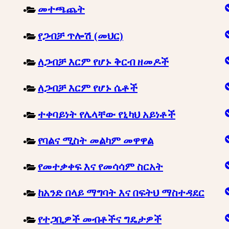
መተጫጨት
የጋብቻ ጥሎሽ (መህር)
ለጋብቻ እርም የሆኑ ቅርብ ዘመዶች
ለጋብቻ እርም የሆኑ ሴቶች
ተቀባይነት የሌላቸው የኒካህ አይነቶች
የባልና ሚስት መልካም መዋዋል
የመተቃቀፍ እና የመሳሳም ስርአት
ከአንድ በላይ ማግባት እና በፍትህ ማስተዳደር
የተጋቢዎች መብቶችና ግዴታዎች