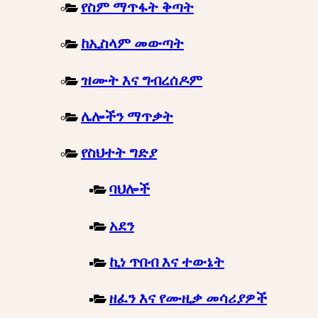
የስም ማጥፋት ቅጣት
ከኢስላም መውጣት
ዝሙት እና ግብረሰዶም
ሌሎችን ማጥቃት
የስህተት ግድያ
ባህሎች
አደን
ኪነ ጥበብ እና ተውኔት
ዘፈን እና የሙዚቃ መሳሪያዎች