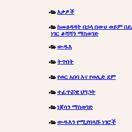
እቃዎች
ከመፀዳዳት በኃላ በውሀ ወይም በደ
ነገር ቆሻሻን ማስወገድ
ውዱእ
ትጥበት
የወር አበባ እና የወሊድ ደም
ተፈጥሯዊ ህግጋት
ነጃሳን ማስወገድ
ውዱእን የሚያበላሹ ነገሮች