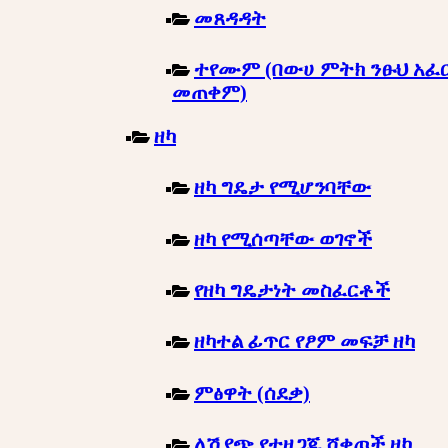
መጸዳዳት
ተየሙም (በውሀ ምትክ ንፁህ አፈ
መጠቀም)
ዘካ
ዘካ ግዴታ የሚሆንባቸው
ዘካ የሚሰጣቸው ወገኖች
የዘካ ግዴታነት መስፈርቶች
ዘካተል ፊጥር የፆም መፍቻ ዘካ
ምፅዋት (ሰደቃ)
ለሽያጭ የተዘጋጁ ሸቀጦች ዘካ