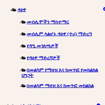
ዳዕዋ
ሙስሊሞችን ማስተማር
ሙስሊም ላልሆኑ ዳዕዋ (ጥሪ) ማድረግ
የዳዒ መገለጫዎች
የዳዕዋ ማድረሻዎች
በመልካም የማዘዝ እና ከመጥፎ የመከልከል
ህግጋት
በመልካም ማዘዝ እና ከመጥፎ መከልከል