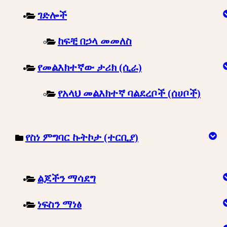
ገድሎች
ከፍቺ በኃላ መመለስ
የመልእክተኛው ታሪክ (ሲራ)
የአላህ መልእክተኛ ባልደረቦች (ሰሀቦች)
የስነ ምግባር ኩትኮታ (ተርቢያ)
ልጆችን ማሳደግ
ነፍስን ማነፅ