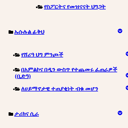
የስፖርትና የመዝናናት ህግጋት
ኡሱሉል ፊቅህ
የሸሪዓ ህግ ምንጮች
በአምልኮና በዲን ውስጥ የተጨመሩ ፈጠራዎች
(ቢድዓ)
ለሀይማኖታዊ ተጠያቂነት ብቁ መሆን
ታሪክና ሲራ