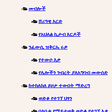
መብሎች
ሸሪዓዊ እርድ
የአህለል ኪታብ እርዶች
ንፈውሲ ዝቅርኡ ሩቃ
የተውሶ እቃ
የሌሎችን ንብረት ያለአግባብ መውሰድ
ከተከለከለ ይዞታ ተውበት ማድረግ
ወድቆ የተገኘ ህፃን
ባለቤቱ የማይታወቅ ወድቆ የተገኘ እቃ