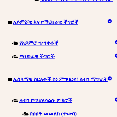
አይምሯዊ እና የማህበራዊ ችግሮች
የአይምሮ ጭንቀቶች
ማህበራዊ ችግሮች
ኢስላማዊ ስርአቶች ስነ ምግባርና፣ ልብን ማጥራት
ልብን የሚያለሳልሱ ምክሮች
በፀፀት መመለስ (ተውባ)