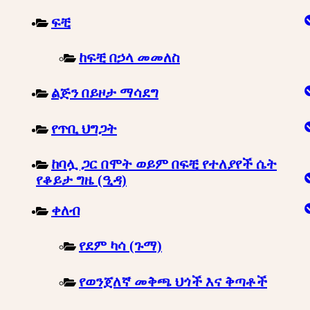
ፍቺ
ከፍቺ በኃላ መመለስ
ልጅን በይዞታ ማሳደግ
የጥቢ ህግጋት
ከባሏ ጋር በሞት ወይም በፍቺ የተለያየች ሴት
የቆይታ ግዜ (ዒዳ)
ቀለብ
የደም ካሳ (ጉማ)
የወንጀለኛ መቅጫ ህጎች እና ቅጣቶች