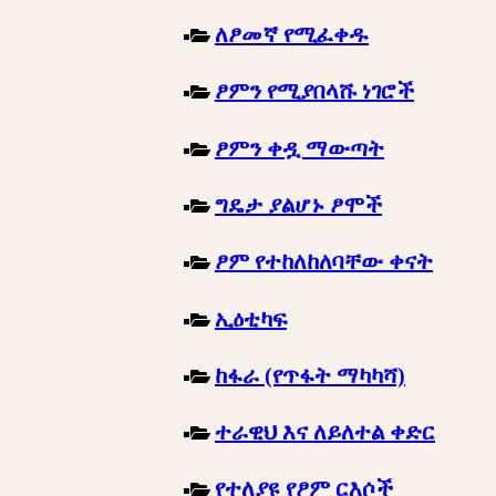
ለፆመኛ የሚፈቀዱ
ፆምን የሚያበላሹ ነገሮች
ፆምን ቀዷ ማውጣት
ግዴታ ያልሆኑ ፆሞች
ፆም የተከለከለባቸው ቀናት
ኢዕቲካፍ
ከፋራ (የጥፋት ማካካሻ)
ተራዊህ እና ለይለተል ቀድር
የተለያዩ የፆም ርእሶች