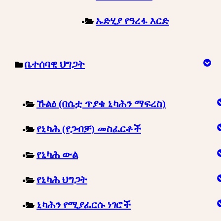
ኡድሂያ የዓረፋ እርድ
ቤተሰባዊ ህግጋት
ኹልዕ (በሴቷ ጥያቄ ኒካሕን ማፍረስ)
የኒካሕ (የጋብቻ) መስፈርቶች
የኒካሕ ውል
የኒካሕ ህግጋት
ኒካሕን የሚያፈርሱ ነገሮች