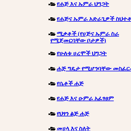
የሐጅ እና ኡምራ ህግጋት
የሐጅና ኡምራ አድራጊዎች ስህተ
ሚቃቶች (የሀጅና ኡምራ ስራ
የሚጀመርባቸው ቦታዎች)
የሁለቱ ሀረሞች ህግጋት
ሐጅ ግዴታ የሚሆንባቸው መስፈ
የሴቶች ሐጅ
የሐጅ እና ዑምራ አፈፃፀም
የህፃን ልጅ ሐጅ
መሀላ እና ስለት