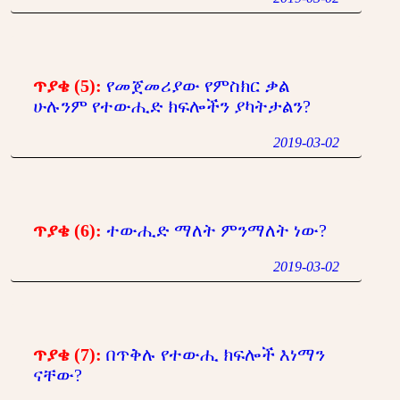
ጥያቄ (5):
የመጀመሪያው የምስክር ቃል
ሁሉንም የተውሒድ ክፍሎችን ያካትታልን?
2019-03-02
ጥያቄ (6):
ተውሒድ ማለት ምንማለት ነው?
2019-03-02
ጥያቄ (7):
በጥቅሉ የተውሒ ክፍሎች እነማን
ናቸው?