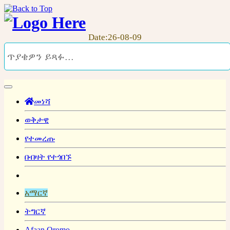
Date:26-08-09
መነሻ
ወቅታዊ
የተመረጡ
በብዛት የተጎበኙ
አማርኛ
ትግርኛ
Afaan Oromo