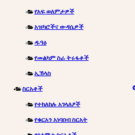
የአፍ ወለምታዎች
አዝካሮችና ውዳሴዎች
ዱዓዕ
የመልካም ስራ ትሩፋቶች
ኢኽላስ
ስርአቶች
የተከለከሉ አገላለፆች
የቁርአን አነባበብ ስርአት