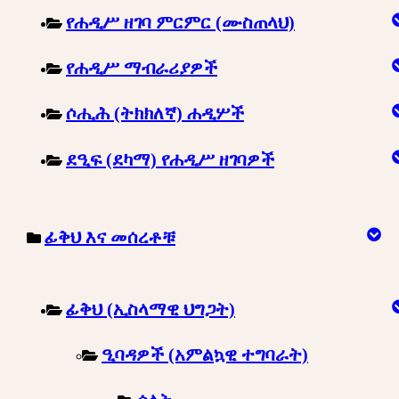
የሐዲሥ ዘገባ ምርምር (ሙስጠላህ)
የሐዲሥ ማብራሪያዎች
ሶሒሕ (ትክክለኛ) ሐዲሦች
ደዒፍ (ደካማ) የሐዲሥ ዘገባዎች
ፊቅህ እና መሰረቶቹ
ፊቅህ (ኢስላማዊ ህግጋት)
ዒባዳዎች (አምልኳዊ ተግባራት)