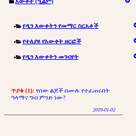
እውቀት (ዒልም)
የዲን እውቀትን የመማር ስርአቶች
የተለያዩ የእውቀት ዘርፎች
የዲን እውቀትን መገብየት
ጥያቄ (1):
የሰው ልጆች በሙሉ የተፈጠሩበት
ዓላማና ግብ ምንድ ነው?
2019-01-02