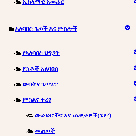
ኢስላማዊ አመራር
አለባበስ ጌጦች እና ምስሎች
የአለባበስ ህግጋት
የሴቶች አለባበስ
ውበትና ጌጣጌጥ
ምስልና ቀረፃ
ውድድሮችና እና ጨዋታዎች(ጌም)
መጠጦች