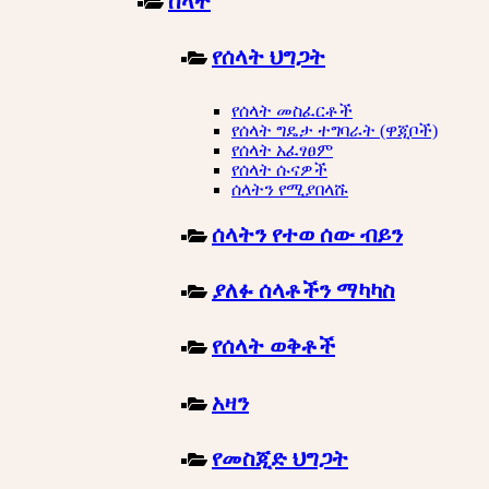
ሰላት
የሰላት ህግጋት
የሰላት መስፈርቶች
የሰላት ግዴታ ተግባራት (ዋጂቦች)
የሰላት አፈፃፀም
የሰላት ሱናዎች
ሰላትን የሚያበላሹ
ሰላትን የተወ ሰው ብይን
ያለፉ ሰላቶችን ማካካስ
የሰላት ወቅቶች
አዛን
የመስጂድ ህግጋት