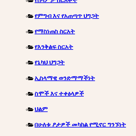
የሰላምታ ስርአቶች
የምግብ እና የአጠጣጥ ህግጋት
የማስነጠስ ስርአት
የእንቅልፍ ስርአት
የኒካህ ህግጋት
ኢስላማዊ ወንድማማችነት
ስሞች እና ተቀፅላዎች
ህልም
በሁለቱ ፆታዎች መካከል የሚኖር ግንኙነት