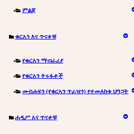
ምልጃ
ቁርአን እና ጥናቶቹ
የቁርአን ማብራሪያ
የቁርአን ትሩፋቶች
ሙስሐፍን (የቁርኣን ጥራዝን) የተመለከቱ ህግጋት
ሐዲሥ አና ጥናቶቹ