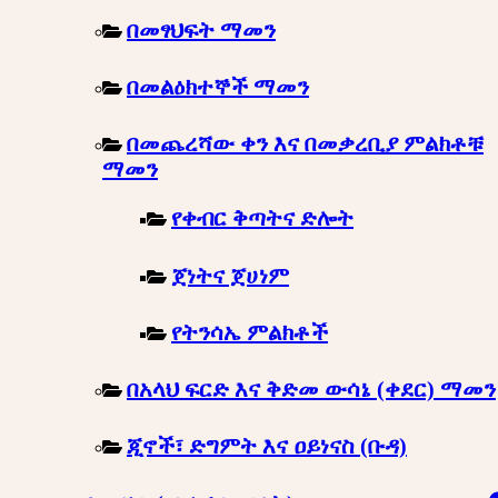
በመፃህፍት ማመን
በመልዕክተኞች ማመን
በመጨረሻው ቀን እና በመቃረቢያ ምልክቶቹ
ማመን
የቀብር ቅጣትና ድሎት
ጀነትና ጀሀነም
የትንሳኤ ምልክቶች
በአላህ ፍርድ እና ቅድመ ውሳኔ (ቀደር) ማመን
ጂኖች፣ ድግምት እና ዐይነናስ (ቡዳ)