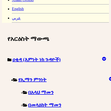
English
عربي
የአርዕስት ማውጫ
ዐቂዳ (እምነት ነክ ጉዳዮች)
የኢማን ምንነት
በአላህ ማመን
በመላዕክት ማመን