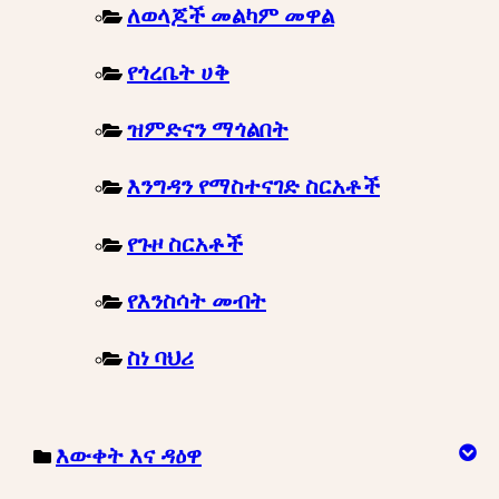
ለወላጆች መልካም መዋል
የጎረቤት ሀቅ
ዝምድናን ማጎልበት
እንግዳን የማስተናገድ ስርአቶች
የጉዞ ስርአቶች
የእንስሳት መብት
ስነ ባህሪ
እውቀት እና ዳዕዋ