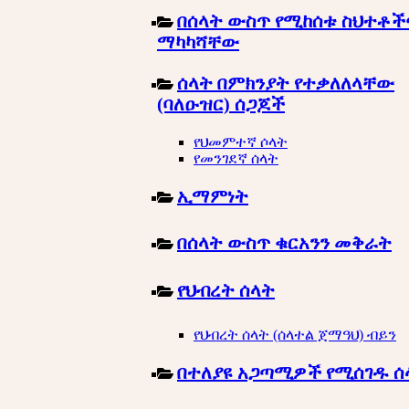
በሰላት ውስጥ የሚከሰቱ ስህተቶች
ማካካሻቸው
ሰላት በምክንያት የተቃለለላቸው
(ባለዑዝር) ሰጋጆች
የህመምተኛ ሶላት
የመንገደኛ ሰላት
ኢማምነት
በሰላት ውስጥ ቁርአንን መቅራት
የህብረት ሰላት
የህብረት ሰላት (ሰላተል ጀማዓህ) ብይን
በተለያዩ አጋጣሚዎች የሚሰገዱ ሰ