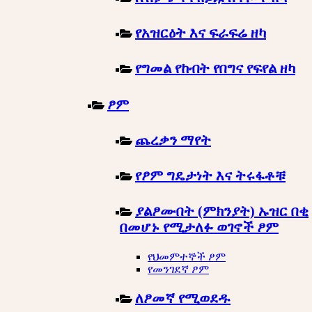
የአዝርዕት እና ፍራፍሬ ዘካ
የግመል የከብት የበግና የፍየል ዘካ
ፆም
ጨረቃን ማየት
የፆም ግዴታነት እና ትሩፋቶቹ
ያልፆሙበት (ምክንያት) ኡዝር በቂ
በመሆኑ የሚታለፉ ወገኖች ፆም
የህመምተኞች ፆም
የመንገደኛ ፆም
ለፆመኛ የሚወደዱ