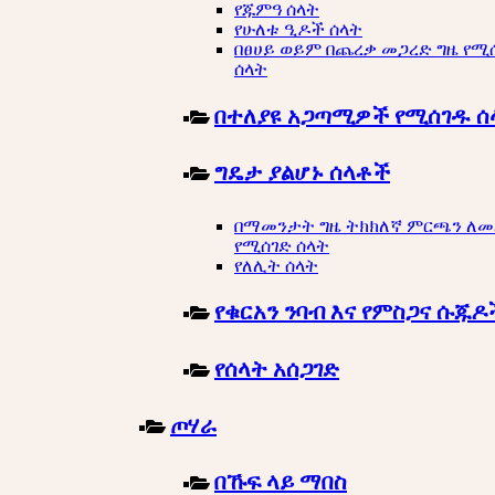
የጁምዓ ሰላት
የሁለቱ ዒዶች ሰላት
በፀሀይ ወይም በጨረቃ መጋረድ ግዜ የሚ
ሰላት
በተለያዩ አጋጣሚዎች የሚሰገዱ ሰ
ግዴታ ያልሆኑ ሰላቶች
በማመንታት ግዜ ትክክለኛ ምርጫን ለ
የሚሰገድ ሰላት
የለሊት ሰላት
የቁርአን ንባብ እና የምስጋና ሱጁዶ
የሰላት አሰጋገድ
ጦሃራ
በኹፍ ላይ ማበስ