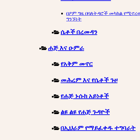
በፆም ግዜ በባለትዳሮች መካከል የሚኖረ
ግንኙነት
ሴቶች በረመዳን
ሐጅ እና ዑምራ
የአቅም መኖር
መሕረም እና የሴቶች ጉዞ
የሐጅ ኑሱክ አይነቶች
ልዩ ልዩ የሐጅ ጉዳዮች
በኢህራም የማይፈቀዱ ተግባራት