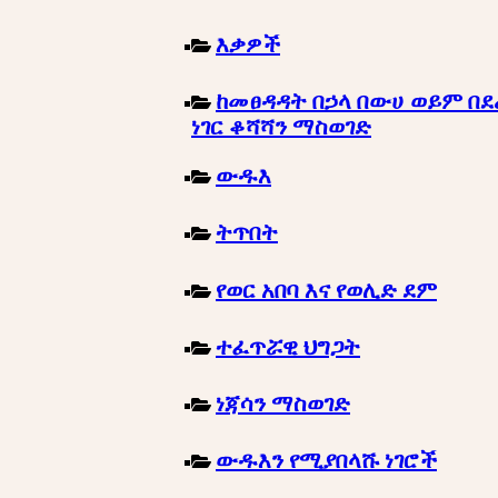
እቃዎች
ከመፀዳዳት በኃላ በውሀ ወይም በደ
ነገር ቆሻሻን ማስወገድ
ውዱእ
ትጥበት
የወር አበባ እና የወሊድ ደም
ተፈጥሯዊ ህግጋት
ነጃሳን ማስወገድ
ውዱእን የሚያበላሹ ነገሮች