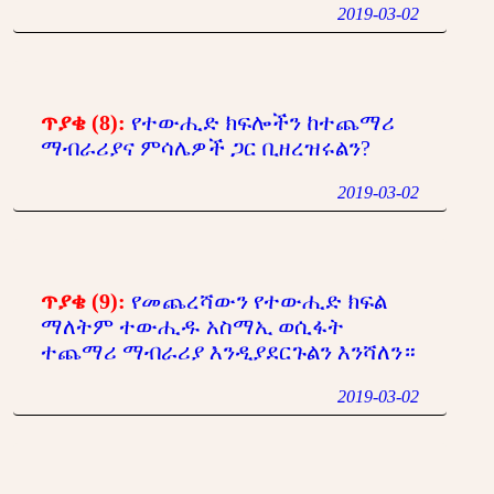
2019-03-02
ጥያቄ (8):
የተውሒድ ክፍሎችን ከተጨማሪ
ማብራሪያና ምሳሌዎች ጋር ቢዘረዝሩልን?
2019-03-02
ጥያቄ (9):
የመጨረሻውን የተውሒድ ክፍል
ማለትም ተውሒዱ አስማኢ ወሲፋት
ተጨማሪ ማብራሪያ እንዲያደርጉልን እንሻለን።
2019-03-02