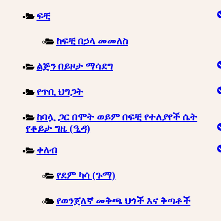
ፍቺ
ከፍቺ በኃላ መመለስ
ልጅን በይዞታ ማሳደግ
የጥቢ ህግጋት
ከባሏ ጋር በሞት ወይም በፍቺ የተለያየች ሴት
የቆይታ ግዜ (ዒዳ)
ቀለብ
የደም ካሳ (ጉማ)
የወንጀለኛ መቅጫ ህጎች እና ቅጣቶች