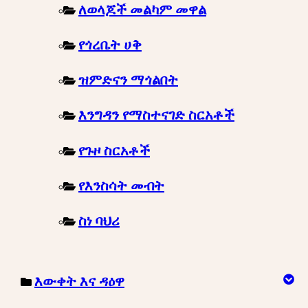
ለወላጆች መልካም መዋል
የጎረቤት ሀቅ
ዝምድናን ማጎልበት
እንግዳን የማስተናገድ ስርአቶች
የጉዞ ስርአቶች
የእንስሳት መብት
ስነ ባህሪ
እውቀት እና ዳዕዋ