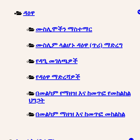
ዳዕዋ
ሙስሊሞችን ማስተማር
ሙስሊም ላልሆኑ ዳዕዋ (ጥሪ) ማድረግ
የዳዒ መገለጫዎች
የዳዕዋ ማድረሻዎች
በመልካም የማዘዝ እና ከመጥፎ የመከልከል
ህግጋት
በመልካም ማዘዝ እና ከመጥፎ መከልከል