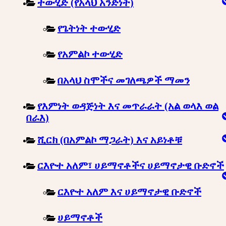
ተውሂድ (የአላህ አንድነት)
የጌትነት ተውሂድ
የአምልኮ ተውሂድ
በአላህ ስሞችና መገለጫዎች ማመን
የእምነት ወዳጅነት እና መጥራራት (አል ወላእ ወል
በራእ)
ሺርክ (በአምልኮ ማጋራት) እና አይነቶቹ
ርእዮተ አለም፣ ሀይማኖቶችና ሀይማኖታዊ ቡድኖች
ርእዮተ አለም እና ሀይማኖታዊ ቡድኖች
ሀይማኖቶች