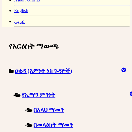
English
عربي
የአርዕስት ማውጫ
ዐቂዳ (እምነት ነክ ጉዳዮች)
የኢማን ምንነት
በአላህ ማመን
በመላዕክት ማመን