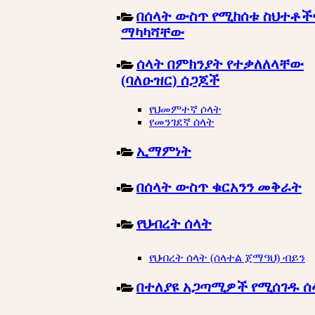
በሰላት ውስጥ የሚከሰቱ ስህተቶች
ማካካሻቸው
ሰላት በምክንያት የተቃለለላቸው
(ባለዑዝር) ሰጋጆች
የህመምተኛ ሶላት
የመንገደኛ ሰላት
ኢማምነት
በሰላት ውስጥ ቁርአንን መቅራት
የህብረት ሰላት
የህብረት ሰላት (ሰላተል ጀማዓህ) ብይን
በተለያዩ አጋጣሚዎች የሚሰገዱ ሰ