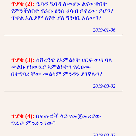
ጥያቄ (2):
ዒባዳ ዒባዳ ለመሆኑ ልናውቅበት
የምንችለበት የራሱ ፅንሰ ሀሳብ ይኖረው ይሆን?
ጥቅል አሊያም ለየት ያለ ግንዛቤ አለውን?
2019-01-06
ጥያቄ (3):
ከሸሪዓዊ የአምልኮት ዘርፍ ወጣ ባለ
መልኩ የከውኒያ አምልኮትን የፈፀሙ
በተግባራቸው መልካም ምንዳን ያገኛሉን?
2019-03-02
ጥያቄ (4):
በፍጡሮች ላይ የመጀመሪያው
ግዴታ ምንድን ነው?
2019-03-02