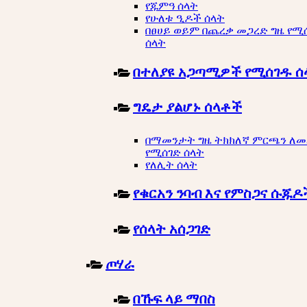
የጁምዓ ሰላት
የሁለቱ ዒዶች ሰላት
በፀሀይ ወይም በጨረቃ መጋረድ ግዜ የሚ
ሰላት
በተለያዩ አጋጣሚዎች የሚሰገዱ ሰ
ግዴታ ያልሆኑ ሰላቶች
በማመንታት ግዜ ትክክለኛ ምርጫን ለ
የሚሰገድ ሰላት
የለሊት ሰላት
የቁርአን ንባብ እና የምስጋና ሱጁዶ
የሰላት አሰጋገድ
ጦሃራ
በኹፍ ላይ ማበስ