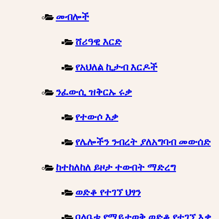
መብሎች
ሸሪዓዊ እርድ
የአህለል ኪታብ እርዶች
ንፈውሲ ዝቅርኡ ሩቃ
የተውሶ እቃ
የሌሎችን ንብረት ያለአግባብ መውሰድ
ከተከለከለ ይዞታ ተውበት ማድረግ
ወድቆ የተገኘ ህፃን
ባለቤቱ የማይታወቅ ወድቆ የተገኘ እቃ