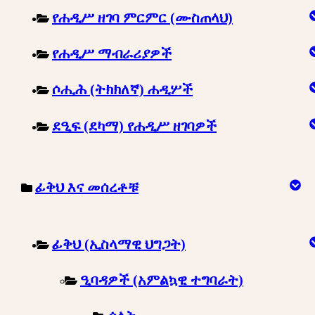
የሐዲሥ ዘገባ ምርምር (ሙስጠላህ)
የሐዲሥ ማብራሪያዎች
ሶሒሕ (ትክክለኛ) ሐዲሦች
ደዒፍ (ደካማ) የሐዲሥ ዘገባዎች
ፊቅህ እና መሰረቶቹ
ፊቅህ (ኢስላማዊ ህግጋት)
ዒባዳዎች (አምልኳዊ ተግባራት)