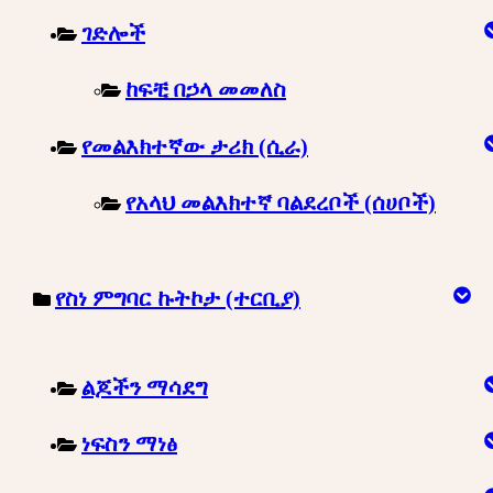
ገድሎች
ከፍቺ በኃላ መመለስ
የመልእክተኛው ታሪክ (ሲራ)
የአላህ መልእክተኛ ባልደረቦች (ሰሀቦች)
የስነ ምግባር ኩትኮታ (ተርቢያ)
ልጆችን ማሳደግ
ነፍስን ማነፅ