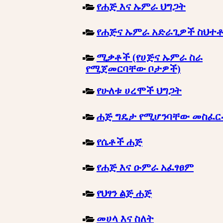
የሐጅ እና ኡምራ ህግጋት
የሐጅና ኡምራ አድራጊዎች ስህተ
ሚቃቶች (የሀጅና ኡምራ ስራ
የሚጀመርባቸው ቦታዎች)
የሁለቱ ሀረሞች ህግጋት
ሐጅ ግዴታ የሚሆንባቸው መስፈ
የሴቶች ሐጅ
የሐጅ እና ዑምራ አፈፃፀም
የህፃን ልጅ ሐጅ
መሀላ እና ስለት