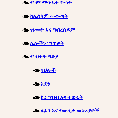
የስም ማጥፋት ቅጣት
ከኢስላም መውጣት
ዝሙት እና ግብረሰዶም
ሌሎችን ማጥቃት
የስህተት ግድያ
ባህሎች
አደን
ኪነ ጥበብ እና ተውኔት
ዘፈን እና የሙዚቃ መሳሪያዎች