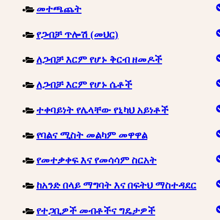
መተጫጨት
የጋብቻ ጥሎሽ (መህር)
ለጋብቻ እርም የሆኑ ቅርብ ዘመዶች
ለጋብቻ እርም የሆኑ ሴቶች
ተቀባይነት የሌላቸው የኒካህ አይነቶች
የባልና ሚስት መልካም መዋዋል
የመተቃቀፍ እና የመሳሳም ስርአት
ከአንድ በላይ ማግባት እና በፍትህ ማስተዳደር
የተጋቢዎች መብቶችና ግዴታዎች