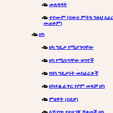
መጸዳዳት
ተየሙም (በውሀ ምትክ ንፁህ አፈ
መጠቀም)
ዘካ
ዘካ ግዴታ የሚሆንባቸው
ዘካ የሚሰጣቸው ወገኖች
የዘካ ግዴታነት መስፈርቶች
ዘካተል ፊጥር የፆም መፍቻ ዘካ
ምፅዋት (ሰደቃ)
ለሽያጭ የተዘጋጁ ሸቀጦች ዘካ