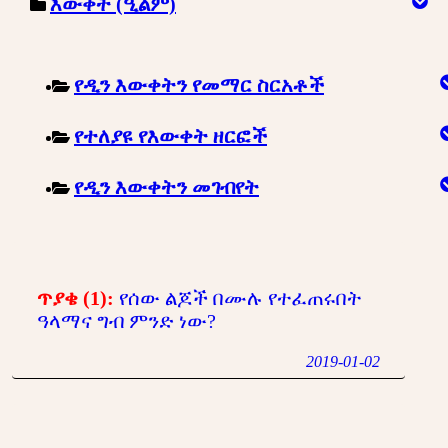
እውቀት (ዒልም)
የዲን እውቀትን የመማር ስርአቶች
የተለያዩ የእውቀት ዘርፎች
የዲን እውቀትን መገብየት
ጥያቄ (1):
የሰው ልጆች በሙሉ የተፈጠሩበት
ዓላማና ግብ ምንድ ነው?
2019-01-02