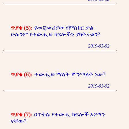
ጥያቄ (5):
የመጀመሪያው የምስክር ቃል
ሁሉንም የተውሒድ ክፍሎችን ያካትታልን?
2019-03-02
ጥያቄ (6):
ተውሒድ ማለት ምንማለት ነው?
2019-03-02
ጥያቄ (7):
በጥቅሉ የተውሒ ክፍሎች እነማን
ናቸው?