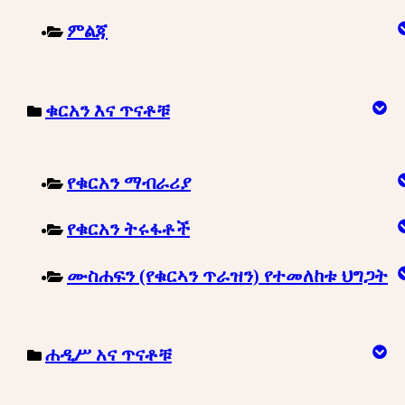
ምልጃ
ቁርአን እና ጥናቶቹ
የቁርአን ማብራሪያ
የቁርአን ትሩፋቶች
ሙስሐፍን (የቁርኣን ጥራዝን) የተመለከቱ ህግጋት
ሐዲሥ አና ጥናቶቹ