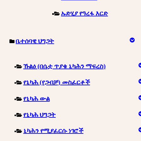
ኡድሂያ የዓረፋ እርድ
ቤተሰባዊ ህግጋት
ኹልዕ (በሴቷ ጥያቄ ኒካሕን ማፍረስ)
የኒካሕ (የጋብቻ) መስፈርቶች
የኒካሕ ውል
የኒካሕ ህግጋት
ኒካሕን የሚያፈርሱ ነገሮች