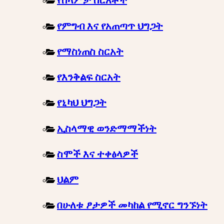
የሰላምታ ስርአቶች
የምግብ እና የአጠጣጥ ህግጋት
የማስነጠስ ስርአት
የእንቅልፍ ስርአት
የኒካህ ህግጋት
ኢስላማዊ ወንድማማችነት
ስሞች እና ተቀፅላዎች
ህልም
በሁለቱ ፆታዎች መካከል የሚኖር ግንኙነት