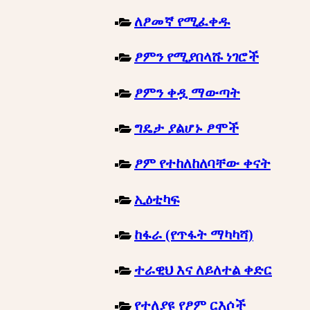
ለፆመኛ የሚፈቀዱ
ፆምን የሚያበላሹ ነገሮች
ፆምን ቀዷ ማውጣት
ግዴታ ያልሆኑ ፆሞች
ፆም የተከለከለባቸው ቀናት
ኢዕቲካፍ
ከፋራ (የጥፋት ማካካሻ)
ተራዊህ እና ለይለተል ቀድር
የተለያዩ የፆም ርእሶች