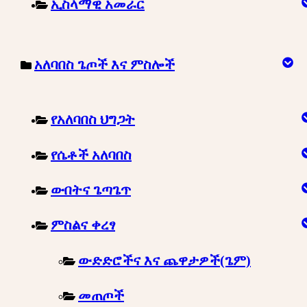
ኢስላማዊ አመራር
አለባበስ ጌጦች እና ምስሎች
የአለባበስ ህግጋት
የሴቶች አለባበስ
ውበትና ጌጣጌጥ
ምስልና ቀረፃ
ውድድሮችና እና ጨዋታዎች(ጌም)
መጠጦች