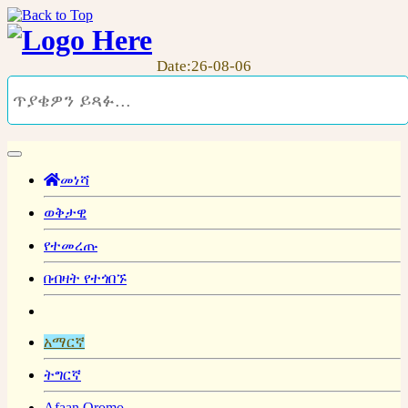
Date:26-08-06
መነሻ
ወቅታዊ
የተመረጡ
በብዛት የተጎበኙ
አማርኛ
ትግርኛ
Afaan Oromo