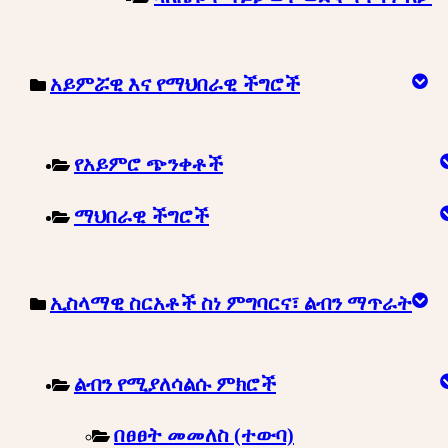
አይምሯዊ እና የማህበራዊ ችግሮች
የአይምሮ ጭንቀቶች
ማህበራዊ ችግሮች
ኢስላማዊ ስርአቶች ስነ ምግባርና፣ ልብን ማጥራት
ልብን የሚያለሳልሱ ምክሮች
በፀፀት መመለስ (ተውባ)