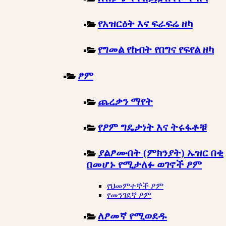
የአዝርዕት እና ፍራፍሬ ዘካ
የግመል የከብት የበግና የፍየል ዘካ
ፆም
ጨረቃን ማየት
የፆም ግዴታነት እና ትሩፋቶቹ
ያልፆሙበት (ምክንያት) ኡዝር በቂ
በመሆኑ የሚታለፉ ወገኖች ፆም
የህመምተኞች ፆም
የመንገደኛ ፆም
ለፆመኛ የሚወደዱ