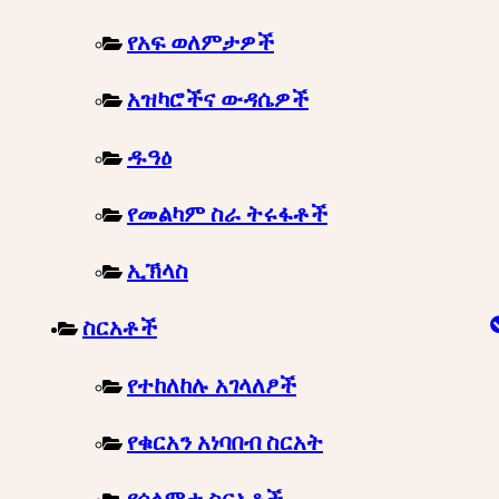
የአፍ ወለምታዎች
አዝካሮችና ውዳሴዎች
ዱዓዕ
የመልካም ስራ ትሩፋቶች
ኢኽላስ
ስርአቶች
የተከለከሉ አገላለፆች
የቁርአን አነባበብ ስርአት