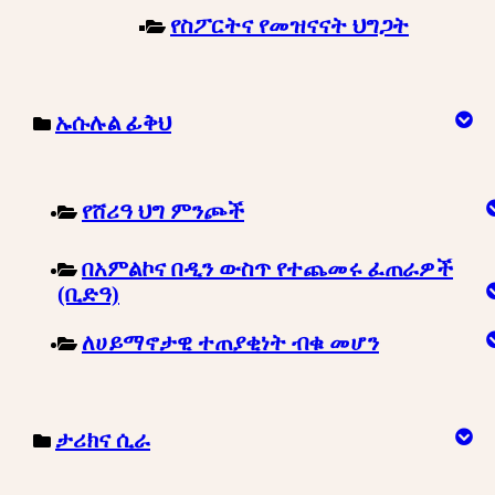
የስፖርትና የመዝናናት ህግጋት
ኡሱሉል ፊቅህ
የሸሪዓ ህግ ምንጮች
በአምልኮና በዲን ውስጥ የተጨመሩ ፈጠራዎች
(ቢድዓ)
ለሀይማኖታዊ ተጠያቂነት ብቁ መሆን
ታሪክና ሲራ