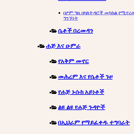
በፆም ግዜ በባለትዳሮች መካከል የሚኖረ
ግንኙነት
ሴቶች በረመዳን
ሐጅ እና ዑምራ
የአቅም መኖር
መሕረም እና የሴቶች ጉዞ
የሐጅ ኑሱክ አይነቶች
ልዩ ልዩ የሐጅ ጉዳዮች
በኢህራም የማይፈቀዱ ተግባራት