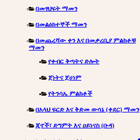
በመፃህፍት ማመን
በመልዕክተኞች ማመን
በመጨረሻው ቀን እና በመቃረቢያ ምልክቶቹ
ማመን
የቀብር ቅጣትና ድሎት
ጀነትና ጀሀነም
የትንሳኤ ምልክቶች
በአላህ ፍርድ እና ቅድመ ውሳኔ (ቀደር) ማመን
ጂኖች፣ ድግምት እና ዐይነናስ (ቡዳ)