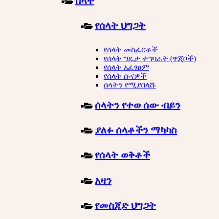
ሰላት
የሰላት ህግጋት
የሰላት መስፈርቶች
የሰላት ግዴታ ተግባራት (ዋጂቦች)
የሰላት አፈፃፀም
የሰላት ሱናዎች
ሰላትን የሚያበላሹ
ሰላትን የተወ ሰው ብይን
ያለፉ ሰላቶችን ማካካስ
የሰላት ወቅቶች
አዛን
የመስጂድ ህግጋት