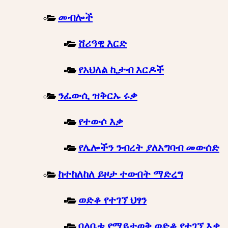
መብሎች
ሸሪዓዊ እርድ
የአህለል ኪታብ እርዶች
ንፈውሲ ዝቅርኡ ሩቃ
የተውሶ እቃ
የሌሎችን ንብረት ያለአግባብ መውሰድ
ከተከለከለ ይዞታ ተውበት ማድረግ
ወድቆ የተገኘ ህፃን
ባለቤቱ የማይታወቅ ወድቆ የተገኘ እቃ