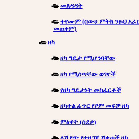
መጸዳዳት
ተየሙም (በውሀ ምትክ ንፁህ አፈ
መጠቀም)
ዘካ
ዘካ ግዴታ የሚሆንባቸው
ዘካ የሚሰጣቸው ወገኖች
የዘካ ግዴታነት መስፈርቶች
ዘካተል ፊጥር የፆም መፍቻ ዘካ
ምፅዋት (ሰደቃ)
ለሽያጭ የተዘጋጁ ሸቀጦች ዘካ