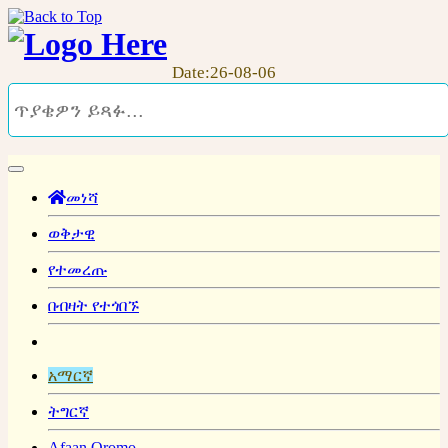
Date:26-08-06
መነሻ
ወቅታዊ
የተመረጡ
በብዛት የተጎበኙ
አማርኛ
ትግርኛ
Afaan Oromo