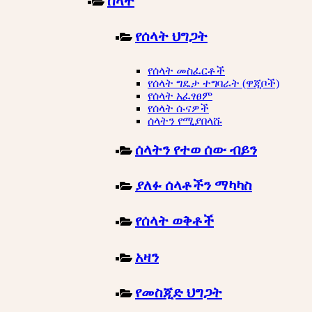
ሰላት
የሰላት ህግጋት
የሰላት መስፈርቶች
የሰላት ግዴታ ተግባራት (ዋጂቦች)
የሰላት አፈፃፀም
የሰላት ሱናዎች
ሰላትን የሚያበላሹ
ሰላትን የተወ ሰው ብይን
ያለፉ ሰላቶችን ማካካስ
የሰላት ወቅቶች
አዛን
የመስጂድ ህግጋት