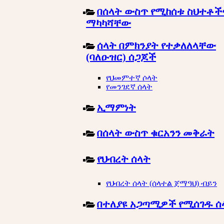
በሰላት ውስጥ የሚከሰቱ ስህተቶች
ማካካሻቸው
ሰላት በምክንያት የተቃለለላቸው
(ባለዑዝር) ሰጋጆች
የህመምተኛ ሶላት
የመንገደኛ ሰላት
ኢማምነት
በሰላት ውስጥ ቁርአንን መቅራት
የህብረት ሰላት
የህብረት ሰላት (ሰላተል ጀማዓህ) ብይን
በተለያዩ አጋጣሚዎች የሚሰገዱ ሰ