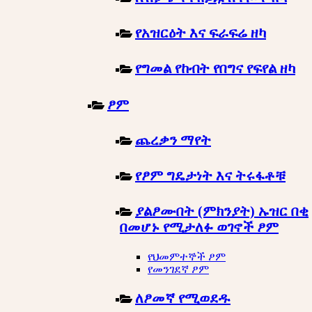
የአዝርዕት እና ፍራፍሬ ዘካ
የግመል የከብት የበግና የፍየል ዘካ
ፆም
ጨረቃን ማየት
የፆም ግዴታነት እና ትሩፋቶቹ
ያልፆሙበት (ምክንያት) ኡዝር በቂ
በመሆኑ የሚታለፉ ወገኖች ፆም
የህመምተኞች ፆም
የመንገደኛ ፆም
ለፆመኛ የሚወደዱ