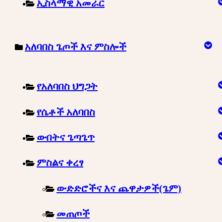
ኢስላማዊ አመራር
አለባበስ ጌጦች እና ምስሎች
የአለባበስ ህግጋት
የሴቶች አለባበስ
ውበትና ጌጣጌጥ
ምስልና ቀረፃ
ውድድሮችና እና ጨዋታዎች(ጌም)
መጠጦች