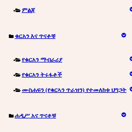
ምልጃ
ቁርአን እና ጥናቶቹ
የቁርአን ማብራሪያ
የቁርአን ትሩፋቶች
ሙስሐፍን (የቁርኣን ጥራዝን) የተመለከቱ ህግጋት
ሐዲሥ አና ጥናቶቹ