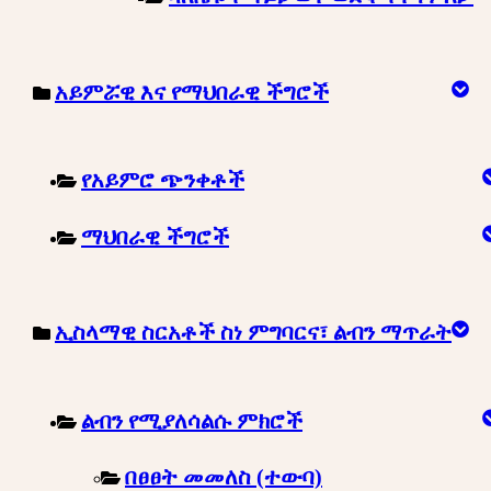
አይምሯዊ እና የማህበራዊ ችግሮች
የአይምሮ ጭንቀቶች
ማህበራዊ ችግሮች
ኢስላማዊ ስርአቶች ስነ ምግባርና፣ ልብን ማጥራት
ልብን የሚያለሳልሱ ምክሮች
በፀፀት መመለስ (ተውባ)