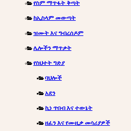
የስም ማጥፋት ቅጣት
ከኢስላም መውጣት
ዝሙት እና ግብረሰዶም
ሌሎችን ማጥቃት
የስህተት ግድያ
ባህሎች
አደን
ኪነ ጥበብ እና ተውኔት
ዘፈን እና የሙዚቃ መሳሪያዎች