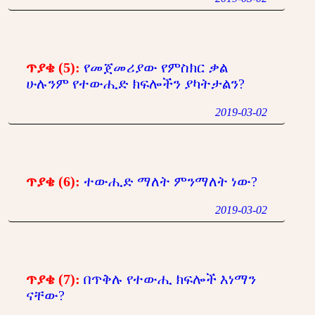
ጥያቄ (5):
የመጀመሪያው የምስክር ቃል
ሁሉንም የተውሒድ ክፍሎችን ያካትታልን?
2019-03-02
ጥያቄ (6):
ተውሒድ ማለት ምንማለት ነው?
2019-03-02
ጥያቄ (7):
በጥቅሉ የተውሒ ክፍሎች እነማን
ናቸው?