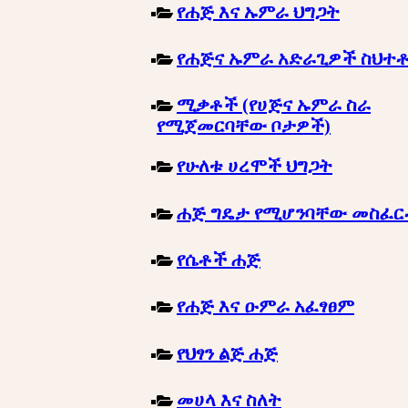
የሐጅ እና ኡምራ ህግጋት
የሐጅና ኡምራ አድራጊዎች ስህተ
ሚቃቶች (የሀጅና ኡምራ ስራ
የሚጀመርባቸው ቦታዎች)
የሁለቱ ሀረሞች ህግጋት
ሐጅ ግዴታ የሚሆንባቸው መስፈ
የሴቶች ሐጅ
የሐጅ እና ዑምራ አፈፃፀም
የህፃን ልጅ ሐጅ
መሀላ እና ስለት