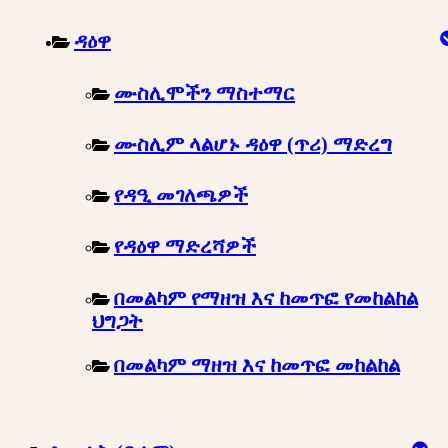
ዳዕዋ
ሙስሊሞችን ማስተማር
ሙስሊም ላልሆኑ ዳዕዋ (ጥሪ) ማድረግ
የዳዒ መገለጫዎች
የዳዕዋ ማድረሻዎች
በመልካም የማዘዝ እና ከመጥፎ የመከልከል
ህግጋት
በመልካም ማዘዝ እና ከመጥፎ መከልከል