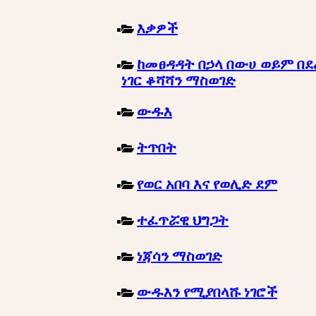
እቃዎች
ከመፀዳዳት በኃላ በውሀ ወይም በደ
ነገር ቆሻሻን ማስወገድ
ውዱእ
ትጥበት
የወር አበባ እና የወሊድ ደም
ተፈጥሯዊ ህግጋት
ነጃሳን ማስወገድ
ውዱእን የሚያበላሹ ነገሮች