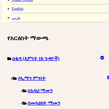
English
عربي
የአርዕስት ማውጫ
ዐቂዳ (እምነት ነክ ጉዳዮች)
የኢማን ምንነት
በአላህ ማመን
በመላዕክት ማመን