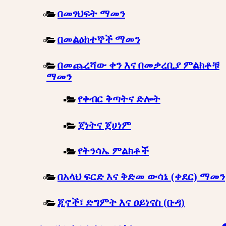
በመፃህፍት ማመን
በመልዕክተኞች ማመን
በመጨረሻው ቀን እና በመቃረቢያ ምልክቶቹ
ማመን
የቀብር ቅጣትና ድሎት
ጀነትና ጀሀነም
የትንሳኤ ምልክቶች
በአላህ ፍርድ እና ቅድመ ውሳኔ (ቀደር) ማመን
ጂኖች፣ ድግምት እና ዐይነናስ (ቡዳ)