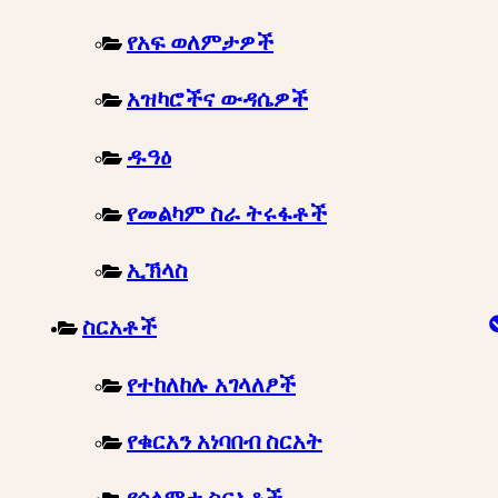
የአፍ ወለምታዎች
አዝካሮችና ውዳሴዎች
ዱዓዕ
የመልካም ስራ ትሩፋቶች
ኢኽላስ
ስርአቶች
የተከለከሉ አገላለፆች
የቁርአን አነባበብ ስርአት