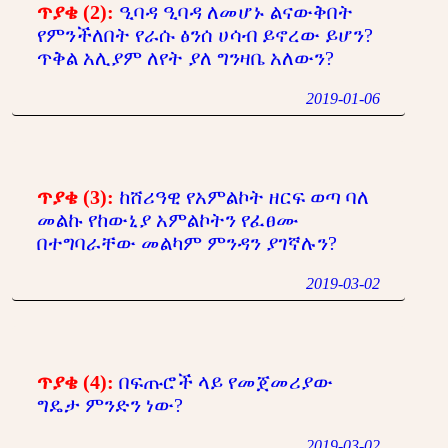
ጥያቄ (2):
ዒባዳ ዒባዳ ለመሆኑ ልናውቅበት
የምንችለበት የራሱ ፅንሰ ሀሳብ ይኖረው ይሆን?
ጥቅል አሊያም ለየት ያለ ግንዛቤ አለውን?
2019-01-06
ጥያቄ (3):
ከሸሪዓዊ የአምልኮት ዘርፍ ወጣ ባለ
መልኩ የከውኒያ አምልኮትን የፈፀሙ
በተግባራቸው መልካም ምንዳን ያገኛሉን?
2019-03-02
ጥያቄ (4):
በፍጡሮች ላይ የመጀመሪያው
ግዴታ ምንድን ነው?
2019-03-02