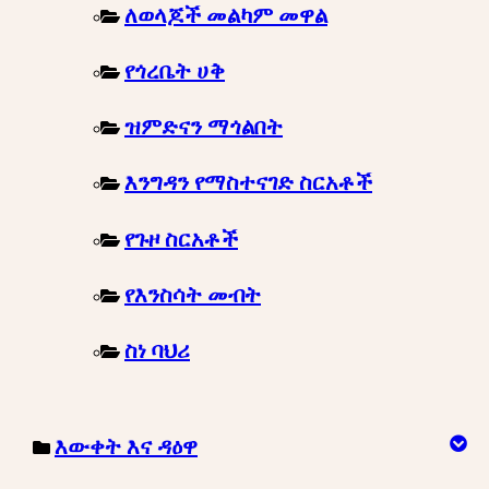
ለወላጆች መልካም መዋል
የጎረቤት ሀቅ
ዝምድናን ማጎልበት
እንግዳን የማስተናገድ ስርአቶች
የጉዞ ስርአቶች
የእንስሳት መብት
ስነ ባህሪ
እውቀት እና ዳዕዋ