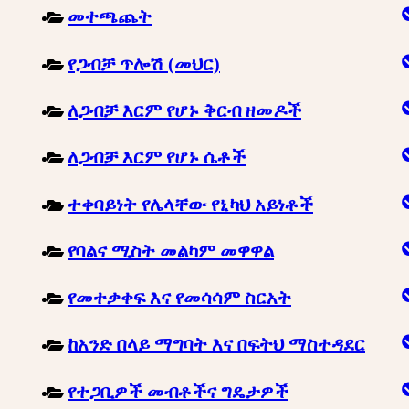
መተጫጨት
የጋብቻ ጥሎሽ (መህር)
ለጋብቻ እርም የሆኑ ቅርብ ዘመዶች
ለጋብቻ እርም የሆኑ ሴቶች
ተቀባይነት የሌላቸው የኒካህ አይነቶች
የባልና ሚስት መልካም መዋዋል
የመተቃቀፍ እና የመሳሳም ስርአት
ከአንድ በላይ ማግባት እና በፍትህ ማስተዳደር
የተጋቢዎች መብቶችና ግዴታዎች