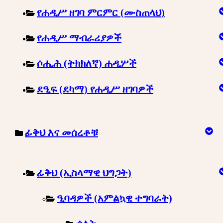
የሐዲሥ ዘገባ ምርምር (ሙስጠላህ)
የሐዲሥ ማብራሪያዎች
ሶሒሕ (ትክክለኛ) ሐዲሦች
ደዒፍ (ደካማ) የሐዲሥ ዘገባዎች
ፊቅህ እና መሰረቶቹ
ፊቅህ (ኢስላማዊ ህግጋት)
ዒባዳዎች (አምልኳዊ ተግባራት)