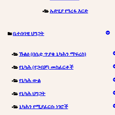
ኡድሂያ የዓረፋ እርድ
ቤተሰባዊ ህግጋት
ኹልዕ (በሴቷ ጥያቄ ኒካሕን ማፍረስ)
የኒካሕ (የጋብቻ) መስፈርቶች
የኒካሕ ውል
የኒካሕ ህግጋት
ኒካሕን የሚያፈርሱ ነገሮች