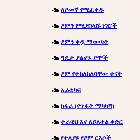
ለፆመኛ የሚፈቀዱ
ፆምን የሚያበላሹ ነገሮች
ፆምን ቀዷ ማውጣት
ግዴታ ያልሆኑ ፆሞች
ፆም የተከለከለባቸው ቀናት
ኢዕቲካፍ
ከፋራ (የጥፋት ማካካሻ)
ተራዊህ እና ለይለተል ቀድር
የተለያዩ የፆም ርእሶች