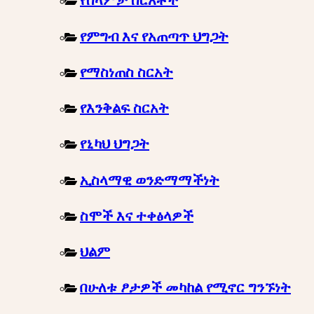
የሰላምታ ስርአቶች
የምግብ እና የአጠጣጥ ህግጋት
የማስነጠስ ስርአት
የእንቅልፍ ስርአት
የኒካህ ህግጋት
ኢስላማዊ ወንድማማችነት
ስሞች እና ተቀፅላዎች
ህልም
በሁለቱ ፆታዎች መካከል የሚኖር ግንኙነት