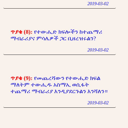
2019-03-02
ጥያቄ (8):
የተውሒድ ክፍሎችን ከተጨማሪ
ማብራሪያና ምሳሌዎች ጋር ቢዘረዝሩልን?
2019-03-02
ጥያቄ (9):
የመጨረሻውን የተውሒድ ክፍል
ማለትም ተውሒዱ አስማኢ ወሲፋት
ተጨማሪ ማብራሪያ እንዲያደርጉልን እንሻለን።
2019-03-02