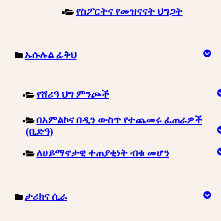
የስፖርትና የመዝናናት ህግጋት
ኡሱሉል ፊቅህ
የሸሪዓ ህግ ምንጮች
በአምልኮና በዲን ውስጥ የተጨመሩ ፈጠራዎች
(ቢድዓ)
ለሀይማኖታዊ ተጠያቂነት ብቁ መሆን
ታሪክና ሲራ