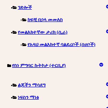
ገድሎች
ከፍቺ በኃላ መመለስ
የመልእክተኛው ታሪክ (ሲራ)
የአላህ መልእክተኛ ባልደረቦች (ሰሀቦች)
የስነ ምግባር ኩትኮታ (ተርቢያ)
ልጆችን ማሳደግ
ነፍስን ማነፅ