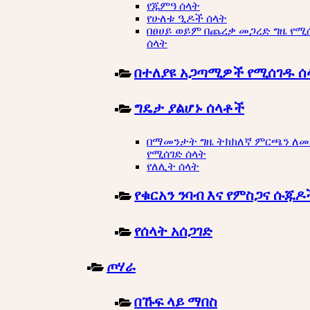
የጁምዓ ሰላት
የሁለቱ ዒዶች ሰላት
በፀሀይ ወይም በጨረቃ መጋረድ ግዜ የሚ
ሰላት
በተለያዩ አጋጣሚዎች የሚሰገዱ ሰ
ግዴታ ያልሆኑ ሰላቶች
በማመንታት ግዜ ትክክለኛ ምርጫን ለ
የሚሰገድ ሰላት
የለሊት ሰላት
የቁርአን ንባብ እና የምስጋና ሱጁዶ
የሰላት አሰጋገድ
ጦሃራ
በኹፍ ላይ ማበስ