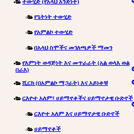
ተውሂድ (የአላህ አንድነት)
የጌትነት ተውሂድ
የአምልኮ ተውሂድ
በአላህ ስሞችና መገለጫዎች ማመን
የእምነት ወዳጅነት እና መጥራራት (አል ወላእ ወል
በራእ)
ሺርክ (በአምልኮ ማጋራት) እና አይነቶቹ
ርእዮተ አለም፣ ሀይማኖቶችና ሀይማኖታዊ ቡድኖች
ርእዮተ አለም እና ሀይማኖታዊ ቡድኖች
ሀይማኖቶች