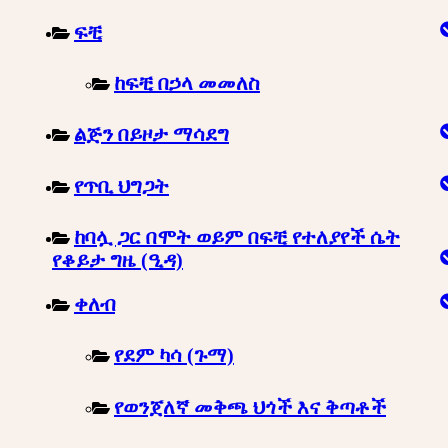
ፍቺ
ከፍቺ በኃላ መመለስ
ልጅን በይዞታ ማሳደግ
የጥቢ ህግጋት
ከባሏ ጋር በሞት ወይም በፍቺ የተለያየች ሴት
የቆይታ ግዜ (ዒዳ)
ቀለብ
የደም ካሳ (ጉማ)
የወንጀለኛ መቅጫ ህጎች እና ቅጣቶች