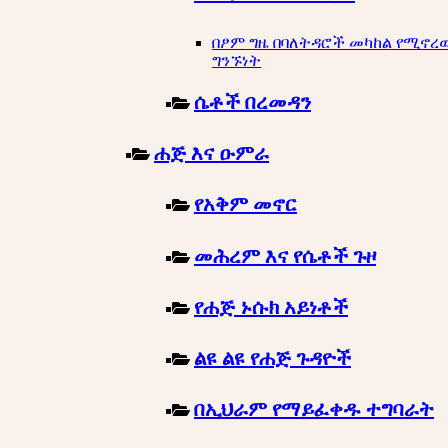
በፆም ግዜ በባለትዳሮች መካከል የሚኖረ
ግንኙነት
ሴቶች በረመዳን
ሐጅ እና ዑምራ
የአቅም መኖር
መሕረም እና የሴቶች ጉዞ
የሐጅ ኑሱክ አይነቶች
ልዩ ልዩ የሐጅ ጉዳዮች
በኢህራም የማይፈቀዱ ተግባራት