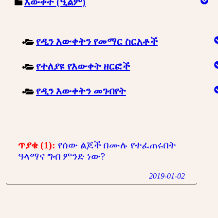
እውቀት (ዒልም)
የዲን እውቀትን የመማር ስርአቶች
የተለያዩ የእውቀት ዘርፎች
የዲን እውቀትን መገብየት
ጥያቄ (1):
የሰው ልጆች በሙሉ የተፈጠሩበት
ዓላማና ግብ ምንድ ነው?
2019-01-02