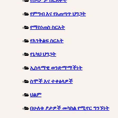
የሰላምታ ስርአቶች
የምግብ እና የአጠጣጥ ህግጋት
የማስነጠስ ስርአት
የእንቅልፍ ስርአት
የኒካህ ህግጋት
ኢስላማዊ ወንድማማችነት
ስሞች እና ተቀፅላዎች
ህልም
በሁለቱ ፆታዎች መካከል የሚኖር ግንኙነት