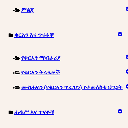
ምልጃ
ቁርአን እና ጥናቶቹ
የቁርአን ማብራሪያ
የቁርአን ትሩፋቶች
ሙስሐፍን (የቁርኣን ጥራዝን) የተመለከቱ ህግጋት
ሐዲሥ አና ጥናቶቹ