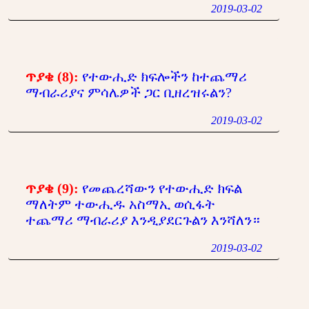
2019-03-02
ጥያቄ (8):
የተውሒድ ክፍሎችን ከተጨማሪ
ማብራሪያና ምሳሌዎች ጋር ቢዘረዝሩልን?
2019-03-02
ጥያቄ (9):
የመጨረሻውን የተውሒድ ክፍል
ማለትም ተውሒዱ አስማኢ ወሲፋት
ተጨማሪ ማብራሪያ እንዲያደርጉልን እንሻለን።
2019-03-02