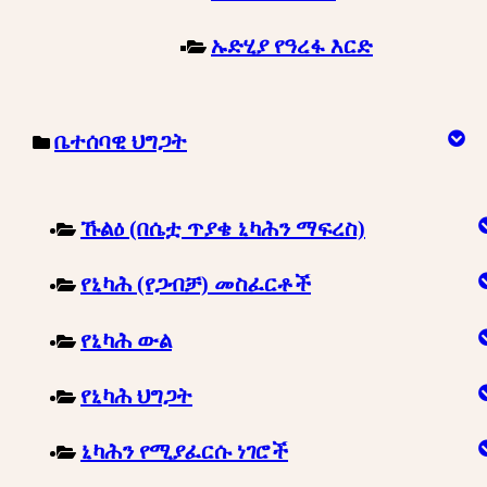
ኡድሂያ የዓረፋ እርድ
ቤተሰባዊ ህግጋት
ኹልዕ (በሴቷ ጥያቄ ኒካሕን ማፍረስ)
የኒካሕ (የጋብቻ) መስፈርቶች
የኒካሕ ውል
የኒካሕ ህግጋት
ኒካሕን የሚያፈርሱ ነገሮች