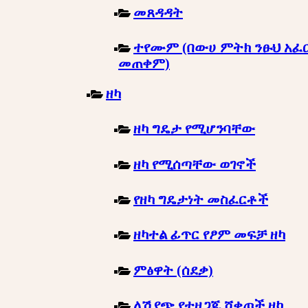
መጸዳዳት
ተየሙም (በውሀ ምትክ ንፁህ አፈ
መጠቀም)
ዘካ
ዘካ ግዴታ የሚሆንባቸው
ዘካ የሚሰጣቸው ወገኖች
የዘካ ግዴታነት መስፈርቶች
ዘካተል ፊጥር የፆም መፍቻ ዘካ
ምፅዋት (ሰደቃ)
ለሽያጭ የተዘጋጁ ሸቀጦች ዘካ