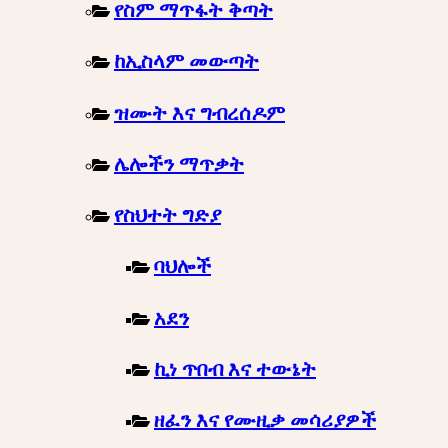
የስም ማጥፋት ቅጣት
ከኢስላም መውጣት
ዝሙት እና ግብረሰዶም
ሌሎችን ማጥቃት
የስህተት ግድያ
ባህሎች
አደን
ኪነ ጥበብ እና ተውኔት
ዘፈን እና የሙዚቃ መሳሪያዎች