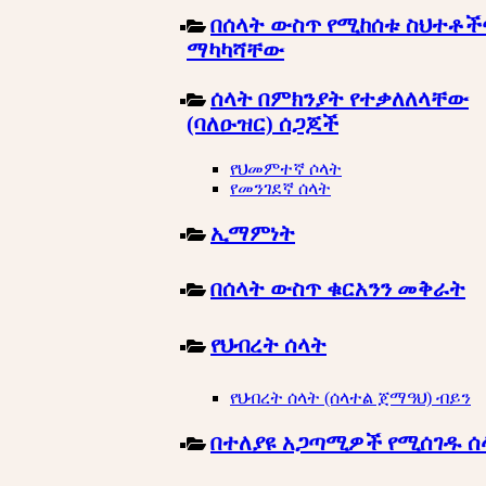
በሰላት ውስጥ የሚከሰቱ ስህተቶች
ማካካሻቸው
ሰላት በምክንያት የተቃለለላቸው
(ባለዑዝር) ሰጋጆች
የህመምተኛ ሶላት
የመንገደኛ ሰላት
ኢማምነት
በሰላት ውስጥ ቁርአንን መቅራት
የህብረት ሰላት
የህብረት ሰላት (ሰላተል ጀማዓህ) ብይን
በተለያዩ አጋጣሚዎች የሚሰገዱ ሰ