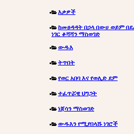
እቃዎች
ከመፀዳዳት በኃላ በውሀ ወይም በደ
ነገር ቆሻሻን ማስወገድ
ውዱእ
ትጥበት
የወር አበባ እና የወሊድ ደም
ተፈጥሯዊ ህግጋት
ነጃሳን ማስወገድ
ውዱእን የሚያበላሹ ነገሮች