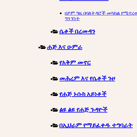
በፆም ግዜ በባለትዳሮች መካከል የሚኖረ
ግንኙነት
ሴቶች በረመዳን
ሐጅ እና ዑምራ
የአቅም መኖር
መሕረም እና የሴቶች ጉዞ
የሐጅ ኑሱክ አይነቶች
ልዩ ልዩ የሐጅ ጉዳዮች
በኢህራም የማይፈቀዱ ተግባራት