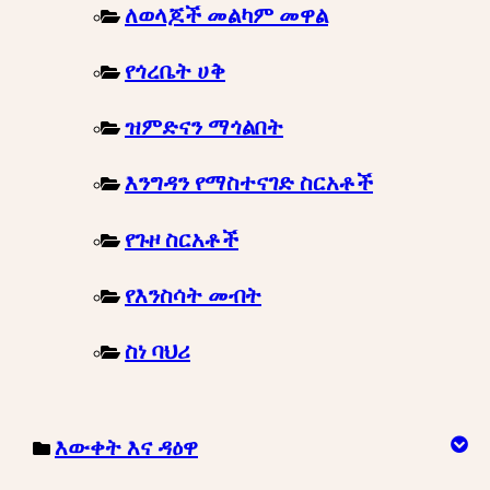
ለወላጆች መልካም መዋል
የጎረቤት ሀቅ
ዝምድናን ማጎልበት
እንግዳን የማስተናገድ ስርአቶች
የጉዞ ስርአቶች
የእንስሳት መብት
ስነ ባህሪ
እውቀት እና ዳዕዋ