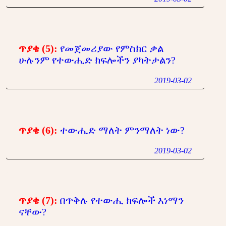
ጥያቄ (5):
የመጀመሪያው የምስክር ቃል
ሁሉንም የተውሒድ ክፍሎችን ያካትታልን?
2019-03-02
ጥያቄ (6):
ተውሒድ ማለት ምንማለት ነው?
2019-03-02
ጥያቄ (7):
በጥቅሉ የተውሒ ክፍሎች እነማን
ናቸው?