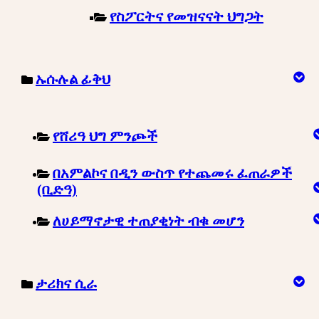
የስፖርትና የመዝናናት ህግጋት
ኡሱሉል ፊቅህ
የሸሪዓ ህግ ምንጮች
በአምልኮና በዲን ውስጥ የተጨመሩ ፈጠራዎች
(ቢድዓ)
ለሀይማኖታዊ ተጠያቂነት ብቁ መሆን
ታሪክና ሲራ