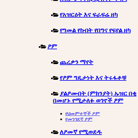
የአዝርዕት እና ፍራፍሬ ዘካ
የግመል የከብት የበግና የፍየል ዘካ
ፆም
ጨረቃን ማየት
የፆም ግዴታነት እና ትሩፋቶቹ
ያልፆሙበት (ምክንያት) ኡዝር በቂ
በመሆኑ የሚታለፉ ወገኖች ፆም
የህመምተኞች ፆም
የመንገደኛ ፆም
ለፆመኛ የሚወደዱ