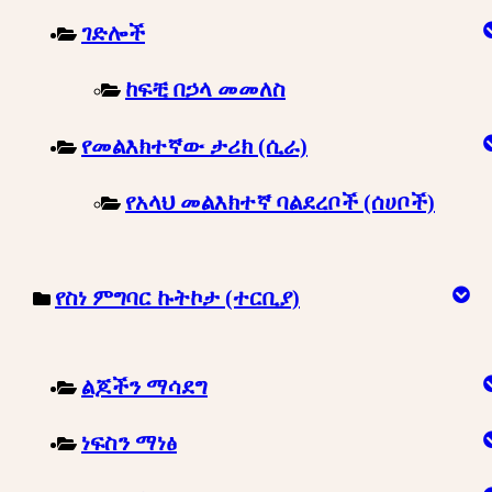
ገድሎች
ከፍቺ በኃላ መመለስ
የመልእክተኛው ታሪክ (ሲራ)
የአላህ መልእክተኛ ባልደረቦች (ሰሀቦች)
የስነ ምግባር ኩትኮታ (ተርቢያ)
ልጆችን ማሳደግ
ነፍስን ማነፅ