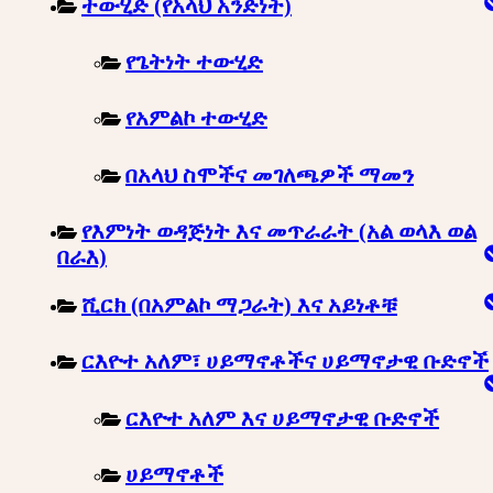
ተውሂድ (የአላህ አንድነት)
የጌትነት ተውሂድ
የአምልኮ ተውሂድ
በአላህ ስሞችና መገለጫዎች ማመን
የእምነት ወዳጅነት እና መጥራራት (አል ወላእ ወል
በራእ)
ሺርክ (በአምልኮ ማጋራት) እና አይነቶቹ
ርእዮተ አለም፣ ሀይማኖቶችና ሀይማኖታዊ ቡድኖች
ርእዮተ አለም እና ሀይማኖታዊ ቡድኖች
ሀይማኖቶች