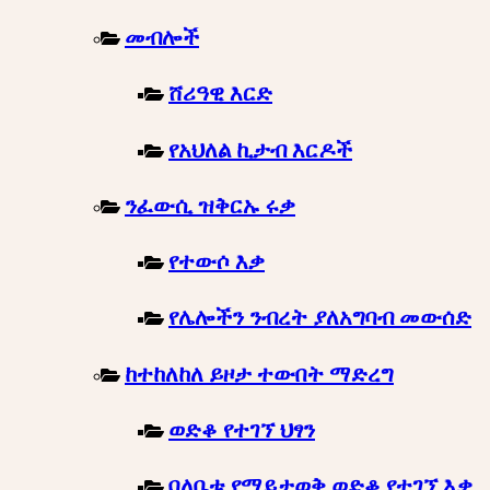
መብሎች
ሸሪዓዊ እርድ
የአህለል ኪታብ እርዶች
ንፈውሲ ዝቅርኡ ሩቃ
የተውሶ እቃ
የሌሎችን ንብረት ያለአግባብ መውሰድ
ከተከለከለ ይዞታ ተውበት ማድረግ
ወድቆ የተገኘ ህፃን
ባለቤቱ የማይታወቅ ወድቆ የተገኘ እቃ