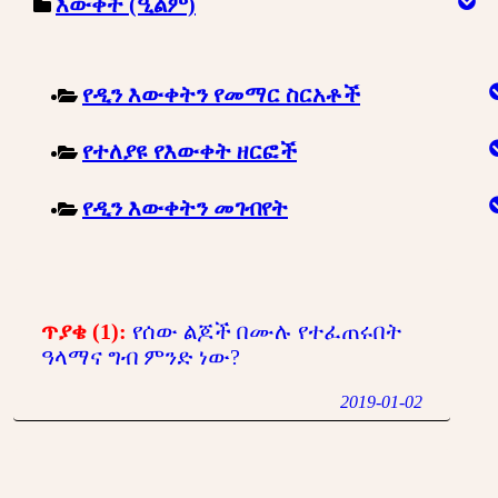
እውቀት (ዒልም)
የዲን እውቀትን የመማር ስርአቶች
የተለያዩ የእውቀት ዘርፎች
የዲን እውቀትን መገብየት
ጥያቄ (1):
የሰው ልጆች በሙሉ የተፈጠሩበት
ዓላማና ግብ ምንድ ነው?
2019-01-02