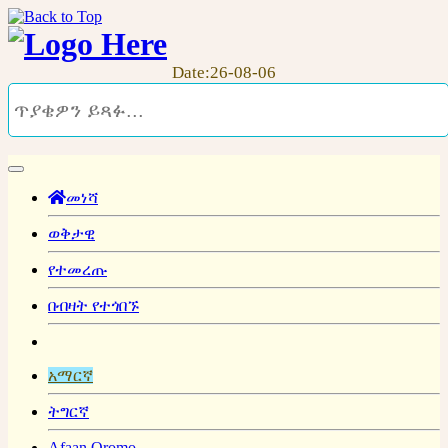
Date:26-08-06
መነሻ
ወቅታዊ
የተመረጡ
በብዛት የተጎበኙ
አማርኛ
ትግርኛ
Afaan Oromo