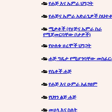
የሐጅ እና ኡምራ ህግጋት
የሐጅና ኡምራ አድራጊዎች ስህተ
ሚቃቶች (የሀጅና ኡምራ ስራ
የሚጀመርባቸው ቦታዎች)
የሁለቱ ሀረሞች ህግጋት
ሐጅ ግዴታ የሚሆንባቸው መስፈ
የሴቶች ሐጅ
የሐጅ እና ዑምራ አፈፃፀም
የህፃን ልጅ ሐጅ
መሀላ እና ስለት