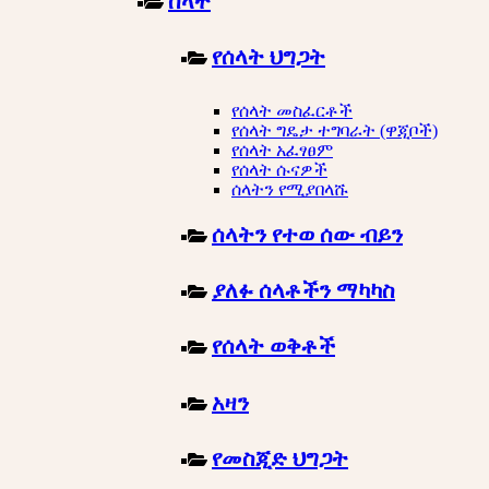
ሰላት
የሰላት ህግጋት
የሰላት መስፈርቶች
የሰላት ግዴታ ተግባራት (ዋጂቦች)
የሰላት አፈፃፀም
የሰላት ሱናዎች
ሰላትን የሚያበላሹ
ሰላትን የተወ ሰው ብይን
ያለፉ ሰላቶችን ማካካስ
የሰላት ወቅቶች
አዛን
የመስጂድ ህግጋት