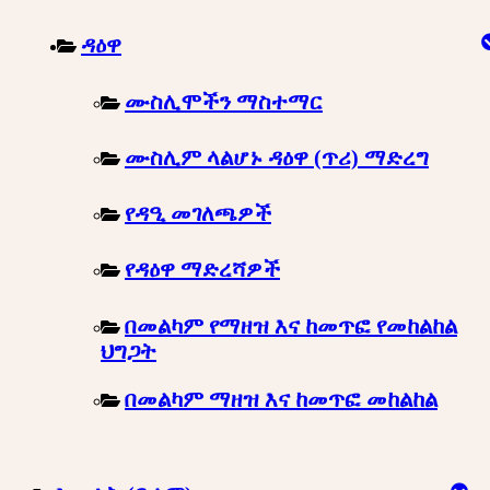
ዳዕዋ
ሙስሊሞችን ማስተማር
ሙስሊም ላልሆኑ ዳዕዋ (ጥሪ) ማድረግ
የዳዒ መገለጫዎች
የዳዕዋ ማድረሻዎች
በመልካም የማዘዝ እና ከመጥፎ የመከልከል
ህግጋት
በመልካም ማዘዝ እና ከመጥፎ መከልከል