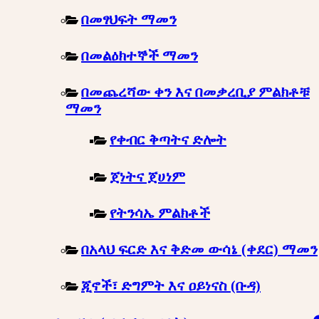
በመፃህፍት ማመን
በመልዕክተኞች ማመን
በመጨረሻው ቀን እና በመቃረቢያ ምልክቶቹ
ማመን
የቀብር ቅጣትና ድሎት
ጀነትና ጀሀነም
የትንሳኤ ምልክቶች
በአላህ ፍርድ እና ቅድመ ውሳኔ (ቀደር) ማመን
ጂኖች፣ ድግምት እና ዐይነናስ (ቡዳ)