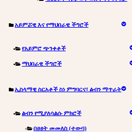
አይምሯዊ እና የማህበራዊ ችግሮች
የአይምሮ ጭንቀቶች
ማህበራዊ ችግሮች
ኢስላማዊ ስርአቶች ስነ ምግባርና፣ ልብን ማጥራት
ልብን የሚያለሳልሱ ምክሮች
በፀፀት መመለስ (ተውባ)