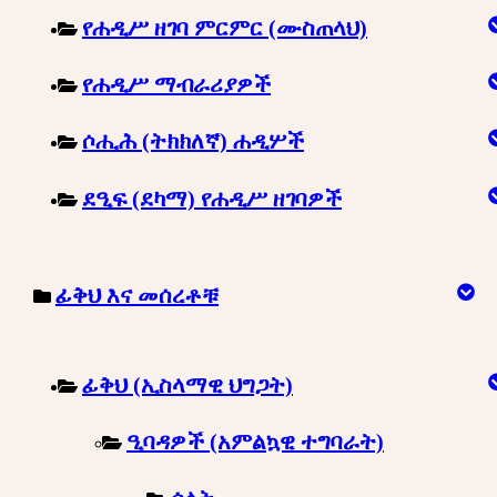
የሐዲሥ ዘገባ ምርምር (ሙስጠላህ)
የሐዲሥ ማብራሪያዎች
ሶሒሕ (ትክክለኛ) ሐዲሦች
ደዒፍ (ደካማ) የሐዲሥ ዘገባዎች
ፊቅህ እና መሰረቶቹ
ፊቅህ (ኢስላማዊ ህግጋት)
ዒባዳዎች (አምልኳዊ ተግባራት)