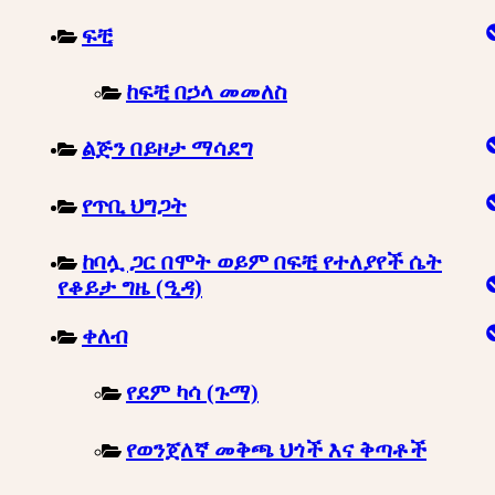
ፍቺ
ከፍቺ በኃላ መመለስ
ልጅን በይዞታ ማሳደግ
የጥቢ ህግጋት
ከባሏ ጋር በሞት ወይም በፍቺ የተለያየች ሴት
የቆይታ ግዜ (ዒዳ)
ቀለብ
የደም ካሳ (ጉማ)
የወንጀለኛ መቅጫ ህጎች እና ቅጣቶች