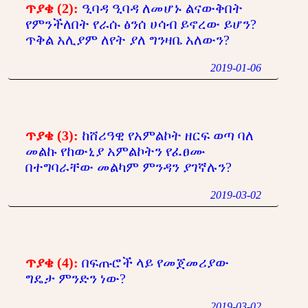
ጥያቄ (2):
ዒባዳ ዒባዳ ለመሆኑ ልናውቅበት
የምንችለበት የራሱ ፅንሰ ሀሳብ ይኖረው ይሆን?
ጥቅል አሊያም ለየት ያለ ግንዛቤ አለውን?
2019-01-06
ጥያቄ (3):
ከሸሪዓዊ የአምልኮት ዘርፍ ወጣ ባለ
መልኩ የከውኒያ አምልኮትን የፈፀሙ
በተግባራቸው መልካም ምንዳን ያገኛሉን?
2019-03-02
ጥያቄ (4):
በፍጡሮች ላይ የመጀመሪያው
ግዴታ ምንድን ነው?
2019-03-02