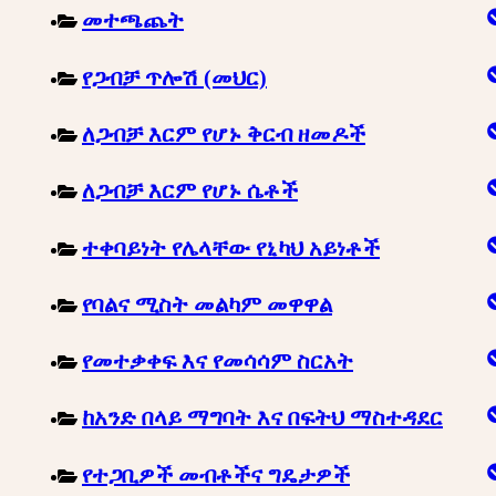
መተጫጨት
የጋብቻ ጥሎሽ (መህር)
ለጋብቻ እርም የሆኑ ቅርብ ዘመዶች
ለጋብቻ እርም የሆኑ ሴቶች
ተቀባይነት የሌላቸው የኒካህ አይነቶች
የባልና ሚስት መልካም መዋዋል
የመተቃቀፍ እና የመሳሳም ስርአት
ከአንድ በላይ ማግባት እና በፍትህ ማስተዳደር
የተጋቢዎች መብቶችና ግዴታዎች