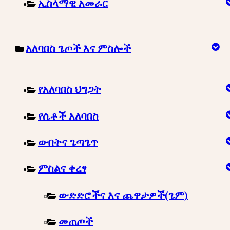
ኢስላማዊ አመራር
አለባበስ ጌጦች እና ምስሎች
የአለባበስ ህግጋት
የሴቶች አለባበስ
ውበትና ጌጣጌጥ
ምስልና ቀረፃ
ውድድሮችና እና ጨዋታዎች(ጌም)
መጠጦች