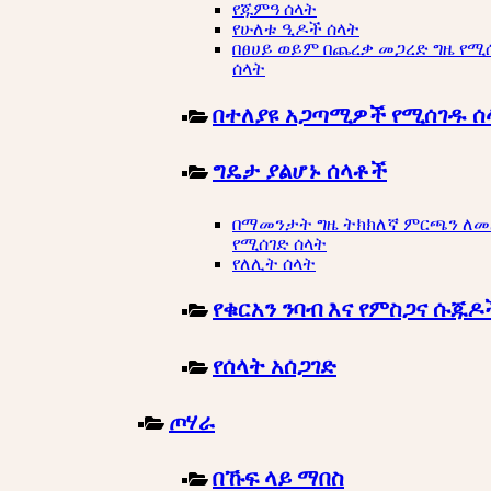
የጁምዓ ሰላት
የሁለቱ ዒዶች ሰላት
በፀሀይ ወይም በጨረቃ መጋረድ ግዜ የሚ
ሰላት
በተለያዩ አጋጣሚዎች የሚሰገዱ ሰ
ግዴታ ያልሆኑ ሰላቶች
በማመንታት ግዜ ትክክለኛ ምርጫን ለ
የሚሰገድ ሰላት
የለሊት ሰላት
የቁርአን ንባብ እና የምስጋና ሱጁዶ
የሰላት አሰጋገድ
ጦሃራ
በኹፍ ላይ ማበስ