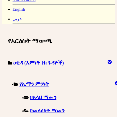
English
عربي
የአርዕስት ማውጫ
ዐቂዳ (እምነት ነክ ጉዳዮች)
የኢማን ምንነት
በአላህ ማመን
በመላዕክት ማመን