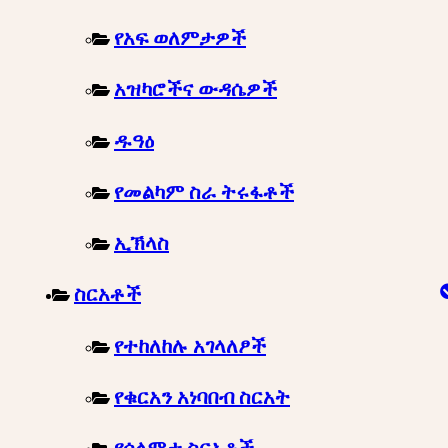
የአፍ ወለምታዎች
አዝካሮችና ውዳሴዎች
ዱዓዕ
የመልካም ስራ ትሩፋቶች
ኢኽላስ
ስርአቶች
የተከለከሉ አገላለፆች
የቁርአን አነባበብ ስርአት