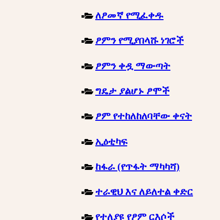
ለፆመኛ የሚፈቀዱ
ፆምን የሚያበላሹ ነገሮች
ፆምን ቀዷ ማውጣት
ግዴታ ያልሆኑ ፆሞች
ፆም የተከለከለባቸው ቀናት
ኢዕቲካፍ
ከፋራ (የጥፋት ማካካሻ)
ተራዊህ እና ለይለተል ቀድር
የተለያዩ የፆም ርእሶች