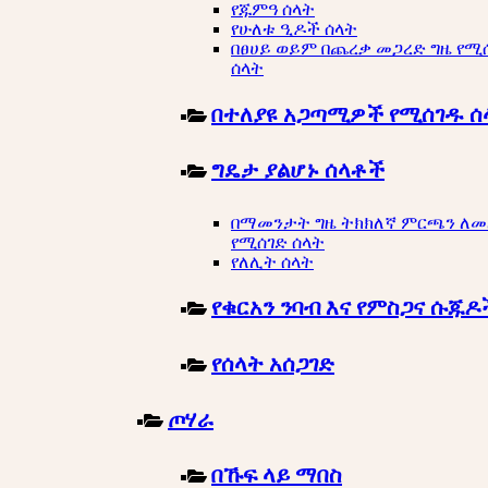
የጁምዓ ሰላት
የሁለቱ ዒዶች ሰላት
በፀሀይ ወይም በጨረቃ መጋረድ ግዜ የሚ
ሰላት
በተለያዩ አጋጣሚዎች የሚሰገዱ ሰ
ግዴታ ያልሆኑ ሰላቶች
በማመንታት ግዜ ትክክለኛ ምርጫን ለ
የሚሰገድ ሰላት
የለሊት ሰላት
የቁርአን ንባብ እና የምስጋና ሱጁዶ
የሰላት አሰጋገድ
ጦሃራ
በኹፍ ላይ ማበስ