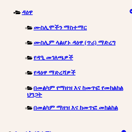
ዳዕዋ
ሙስሊሞችን ማስተማር
ሙስሊም ላልሆኑ ዳዕዋ (ጥሪ) ማድረግ
የዳዒ መገለጫዎች
የዳዕዋ ማድረሻዎች
በመልካም የማዘዝ እና ከመጥፎ የመከልከል
ህግጋት
በመልካም ማዘዝ እና ከመጥፎ መከልከል