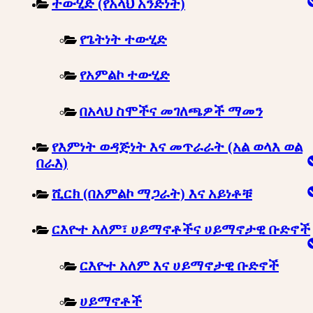
ተውሂድ (የአላህ አንድነት)
የጌትነት ተውሂድ
የአምልኮ ተውሂድ
በአላህ ስሞችና መገለጫዎች ማመን
የእምነት ወዳጅነት እና መጥራራት (አል ወላእ ወል
በራእ)
ሺርክ (በአምልኮ ማጋራት) እና አይነቶቹ
ርእዮተ አለም፣ ሀይማኖቶችና ሀይማኖታዊ ቡድኖች
ርእዮተ አለም እና ሀይማኖታዊ ቡድኖች
ሀይማኖቶች