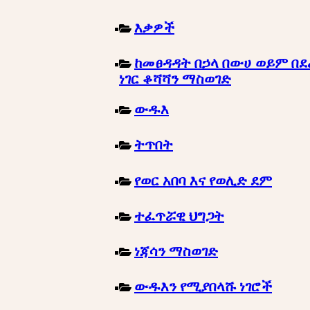
እቃዎች
ከመፀዳዳት በኃላ በውሀ ወይም በደ
ነገር ቆሻሻን ማስወገድ
ውዱእ
ትጥበት
የወር አበባ እና የወሊድ ደም
ተፈጥሯዊ ህግጋት
ነጃሳን ማስወገድ
ውዱእን የሚያበላሹ ነገሮች