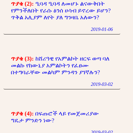
ጥያቄ (2):
ዒባዳ ዒባዳ ለመሆኑ ልናውቅበት
የምንችለበት የራሱ ፅንሰ ሀሳብ ይኖረው ይሆን?
ጥቅል አሊያም ለየት ያለ ግንዛቤ አለውን?
2019-01-06
ጥያቄ (3):
ከሸሪዓዊ የአምልኮት ዘርፍ ወጣ ባለ
መልኩ የከውኒያ አምልኮትን የፈፀሙ
በተግባራቸው መልካም ምንዳን ያገኛሉን?
2019-03-02
ጥያቄ (4):
በፍጡሮች ላይ የመጀመሪያው
ግዴታ ምንድን ነው?
2019-03-02