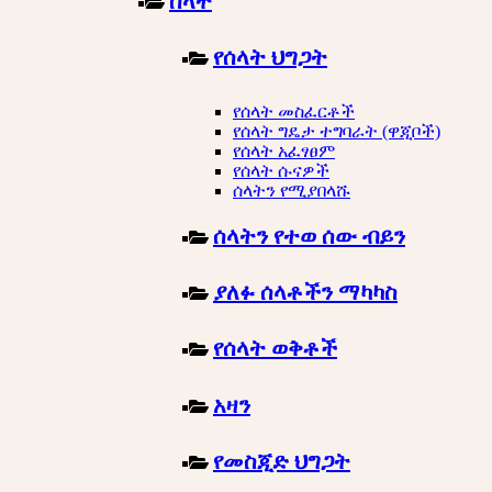
ሰላት
የሰላት ህግጋት
የሰላት መስፈርቶች
የሰላት ግዴታ ተግባራት (ዋጂቦች)
የሰላት አፈፃፀም
የሰላት ሱናዎች
ሰላትን የሚያበላሹ
ሰላትን የተወ ሰው ብይን
ያለፉ ሰላቶችን ማካካስ
የሰላት ወቅቶች
አዛን
የመስጂድ ህግጋት