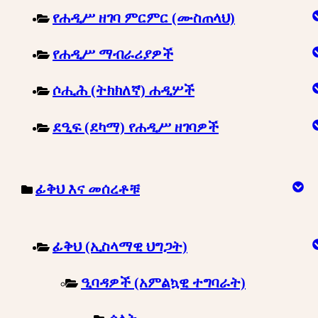
የሐዲሥ ዘገባ ምርምር (ሙስጠላህ)
የሐዲሥ ማብራሪያዎች
ሶሒሕ (ትክክለኛ) ሐዲሦች
ደዒፍ (ደካማ) የሐዲሥ ዘገባዎች
ፊቅህ እና መሰረቶቹ
ፊቅህ (ኢስላማዊ ህግጋት)
ዒባዳዎች (አምልኳዊ ተግባራት)