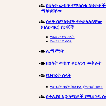
በሰላት ውስጥ የሚከሰቱ ስህተቶች
ማካካሻቸው
ሰላት በምክንያት የተቃለለላቸው
(ባለዑዝር) ሰጋጆች
የህመምተኛ ሶላት
የመንገደኛ ሰላት
ኢማምነት
በሰላት ውስጥ ቁርአንን መቅራት
የህብረት ሰላት
የህብረት ሰላት (ሰላተል ጀማዓህ) ብይን
በተለያዩ አጋጣሚዎች የሚሰገዱ ሰ