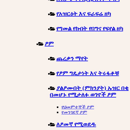
የአዝርዕት እና ፍራፍሬ ዘካ
የግመል የከብት የበግና የፍየል ዘካ
ፆም
ጨረቃን ማየት
የፆም ግዴታነት እና ትሩፋቶቹ
ያልፆሙበት (ምክንያት) ኡዝር በቂ
በመሆኑ የሚታለፉ ወገኖች ፆም
የህመምተኞች ፆም
የመንገደኛ ፆም
ለፆመኛ የሚወደዱ