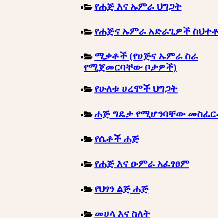
የሐጅ እና ኡምራ ህግጋት
የሐጅና ኡምራ አድራጊዎች ስህተ
ሚቃቶች (የሀጅና ኡምራ ስራ
የሚጀመርባቸው ቦታዎች)
የሁለቱ ሀረሞች ህግጋት
ሐጅ ግዴታ የሚሆንባቸው መስፈ
የሴቶች ሐጅ
የሐጅ እና ዑምራ አፈፃፀም
የህፃን ልጅ ሐጅ
መሀላ እና ስለት