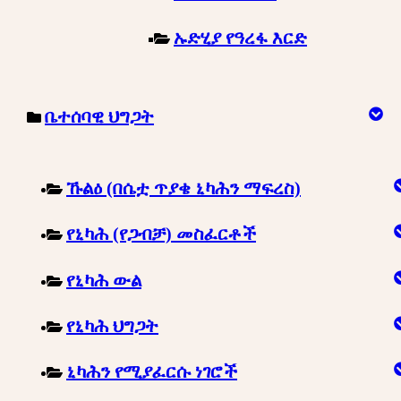
ኡድሂያ የዓረፋ እርድ
ቤተሰባዊ ህግጋት
ኹልዕ (በሴቷ ጥያቄ ኒካሕን ማፍረስ)
የኒካሕ (የጋብቻ) መስፈርቶች
የኒካሕ ውል
የኒካሕ ህግጋት
ኒካሕን የሚያፈርሱ ነገሮች