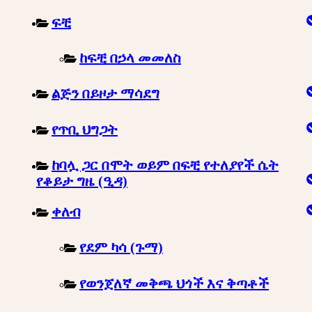
ፍቺ
ከፍቺ በኃላ መመለስ
ልጅን በይዞታ ማሳደግ
የጥቢ ህግጋት
ከባሏ ጋር በሞት ወይም በፍቺ የተለያየች ሴት
የቆይታ ግዜ (ዒዳ)
ቀለብ
የደም ካሳ (ጉማ)
የወንጀለኛ መቅጫ ህጎች እና ቅጣቶች