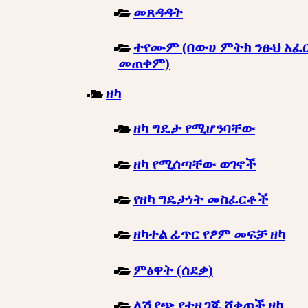
መጸዳዳት
ተየሙም (በውሀ ምትክ ንፁህ አፈ
መጠቀም)
ዘካ
ዘካ ግዴታ የሚሆንባቸው
ዘካ የሚሰጣቸው ወገኖች
የዘካ ግዴታነት መስፈርቶች
ዘካተል ፊጥር የፆም መፍቻ ዘካ
ምፅዋት (ሰደቃ)
ለሽያጭ የተዘጋጁ ሸቀጦች ዘካ