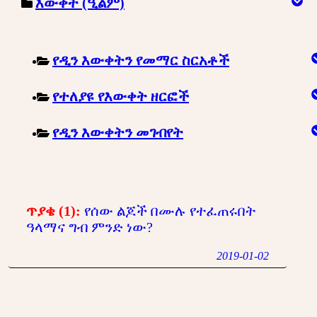
እውቀት (ዒልም)
የዲን እውቀትን የመማር ስርአቶች
የተለያዩ የእውቀት ዘርፎች
የዲን እውቀትን መገብየት
ጥያቄ (1):
የሰው ልጆች በሙሉ የተፈጠሩበት
ዓላማና ግብ ምንድ ነው?
2019-01-02