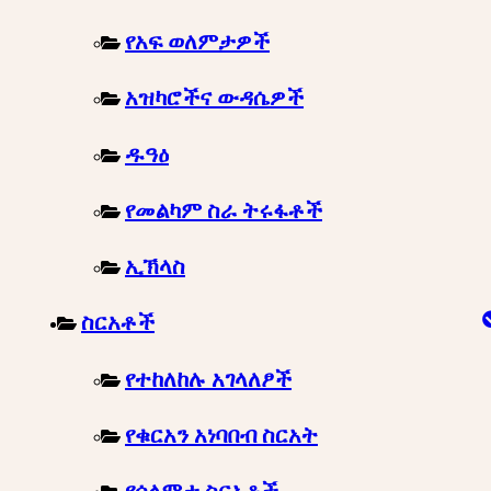
የአፍ ወለምታዎች
አዝካሮችና ውዳሴዎች
ዱዓዕ
የመልካም ስራ ትሩፋቶች
ኢኽላስ
ስርአቶች
የተከለከሉ አገላለፆች
የቁርአን አነባበብ ስርአት