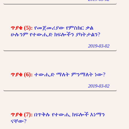
ጥያቄ (5):
የመጀመሪያው የምስክር ቃል
ሁሉንም የተውሒድ ክፍሎችን ያካትታልን?
2019-03-02
ጥያቄ (6):
ተውሒድ ማለት ምንማለት ነው?
2019-03-02
ጥያቄ (7):
በጥቅሉ የተውሒ ክፍሎች እነማን
ናቸው?