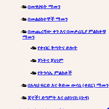
በመፃህፍት ማመን
በመልዕክተኞች ማመን
በመጨረሻው ቀን እና በመቃረቢያ ምልክቶቹ
ማመን
የቀብር ቅጣትና ድሎት
ጀነትና ጀሀነም
የትንሳኤ ምልክቶች
በአላህ ፍርድ እና ቅድመ ውሳኔ (ቀደር) ማመን
ጂኖች፣ ድግምት እና ዐይነናስ (ቡዳ)