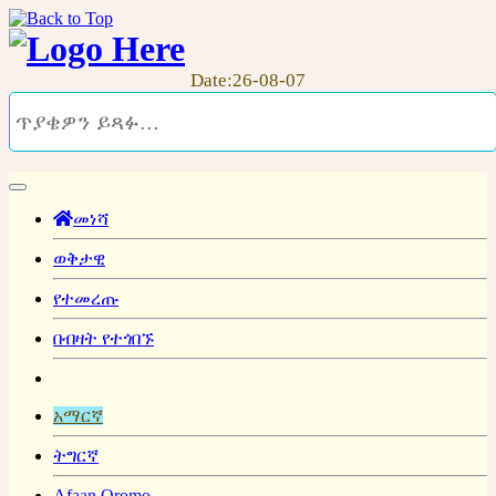
Date:26-08-07
መነሻ
ወቅታዊ
የተመረጡ
በብዛት የተጎበኙ
አማርኛ
ትግርኛ
Afaan Oromo