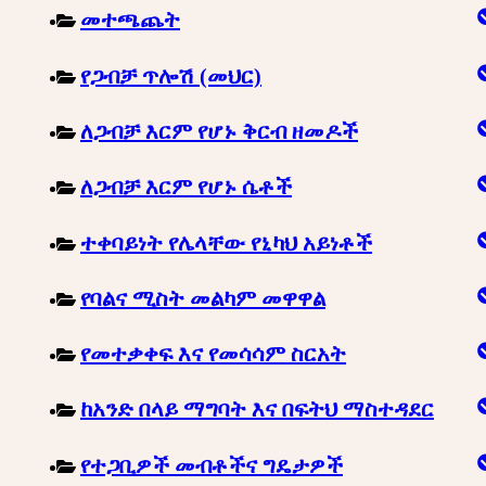
መተጫጨት
የጋብቻ ጥሎሽ (መህር)
ለጋብቻ እርም የሆኑ ቅርብ ዘመዶች
ለጋብቻ እርም የሆኑ ሴቶች
ተቀባይነት የሌላቸው የኒካህ አይነቶች
የባልና ሚስት መልካም መዋዋል
የመተቃቀፍ እና የመሳሳም ስርአት
ከአንድ በላይ ማግባት እና በፍትህ ማስተዳደር
የተጋቢዎች መብቶችና ግዴታዎች