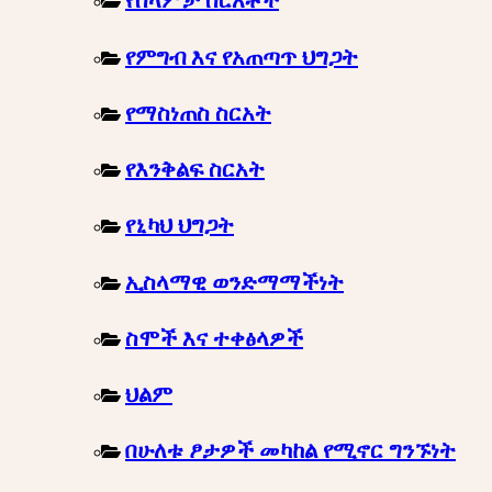
የሰላምታ ስርአቶች
የምግብ እና የአጠጣጥ ህግጋት
የማስነጠስ ስርአት
የእንቅልፍ ስርአት
የኒካህ ህግጋት
ኢስላማዊ ወንድማማችነት
ስሞች እና ተቀፅላዎች
ህልም
በሁለቱ ፆታዎች መካከል የሚኖር ግንኙነት