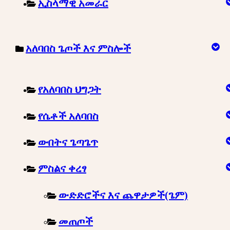
ኢስላማዊ አመራር
አለባበስ ጌጦች እና ምስሎች
የአለባበስ ህግጋት
የሴቶች አለባበስ
ውበትና ጌጣጌጥ
ምስልና ቀረፃ
ውድድሮችና እና ጨዋታዎች(ጌም)
መጠጦች