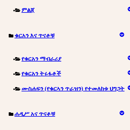
ምልጃ
ቁርአን እና ጥናቶቹ
የቁርአን ማብራሪያ
የቁርአን ትሩፋቶች
ሙስሐፍን (የቁርኣን ጥራዝን) የተመለከቱ ህግጋት
ሐዲሥ አና ጥናቶቹ