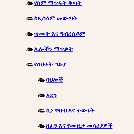
የስም ማጥፋት ቅጣት
ከኢስላም መውጣት
ዝሙት እና ግብረሰዶም
ሌሎችን ማጥቃት
የስህተት ግድያ
ባህሎች
አደን
ኪነ ጥበብ እና ተውኔት
ዘፈን እና የሙዚቃ መሳሪያዎች