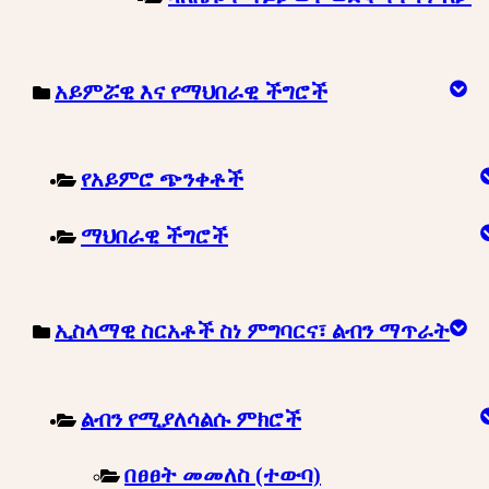
አይምሯዊ እና የማህበራዊ ችግሮች
የአይምሮ ጭንቀቶች
ማህበራዊ ችግሮች
ኢስላማዊ ስርአቶች ስነ ምግባርና፣ ልብን ማጥራት
ልብን የሚያለሳልሱ ምክሮች
በፀፀት መመለስ (ተውባ)