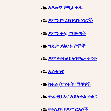
ለፆመኛ የሚፈቀዱ
ፆምን የሚያበላሹ ነገሮች
ፆምን ቀዷ ማውጣት
ግዴታ ያልሆኑ ፆሞች
ፆም የተከለከለባቸው ቀናት
ኢዕቲካፍ
ከፋራ (የጥፋት ማካካሻ)
ተራዊህ እና ለይለተል ቀድር
የተለያዩ የፆም ርእሶች