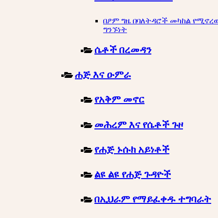
በፆም ግዜ በባለትዳሮች መካከል የሚኖረ
ግንኙነት
ሴቶች በረመዳን
ሐጅ እና ዑምራ
የአቅም መኖር
መሕረም እና የሴቶች ጉዞ
የሐጅ ኑሱክ አይነቶች
ልዩ ልዩ የሐጅ ጉዳዮች
በኢህራም የማይፈቀዱ ተግባራት