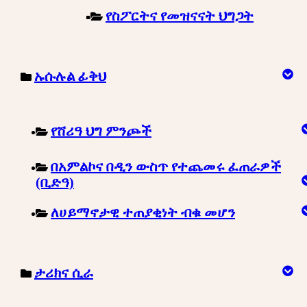
የስፖርትና የመዝናናት ህግጋት
ኡሱሉል ፊቅህ
የሸሪዓ ህግ ምንጮች
በአምልኮና በዲን ውስጥ የተጨመሩ ፈጠራዎች
(ቢድዓ)
ለሀይማኖታዊ ተጠያቂነት ብቁ መሆን
ታሪክና ሲራ