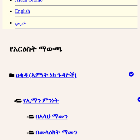
English
عربي
የአርዕስት ማውጫ
ዐቂዳ (እምነት ነክ ጉዳዮች)
የኢማን ምንነት
በአላህ ማመን
በመላዕክት ማመን