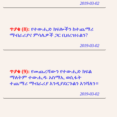
2019-03-02
ጥያቄ (8):
የተውሒድ ክፍሎችን ከተጨማሪ
ማብራሪያና ምሳሌዎች ጋር ቢዘረዝሩልን?
2019-03-02
ጥያቄ (9):
የመጨረሻውን የተውሒድ ክፍል
ማለትም ተውሒዱ አስማኢ ወሲፋት
ተጨማሪ ማብራሪያ እንዲያደርጉልን እንሻለን።
2019-03-02