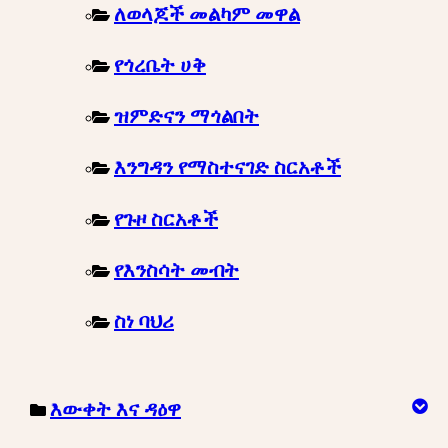
ለወላጆች መልካም መዋል
የጎረቤት ሀቅ
ዝምድናን ማጎልበት
እንግዳን የማስተናገድ ስርአቶች
የጉዞ ስርአቶች
የእንስሳት መብት
ስነ ባህሪ
እውቀት እና ዳዕዋ