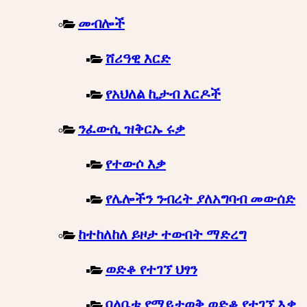
መብሎች
ሸሪዓዊ እርድ
የአህለል ኪታብ እርዶች
ንፈውሲ ዝቅርኡ ሩቃ
የተውሶ እቃ
የሌሎችን ንብረት ያለአግባብ መውሰድ
ከተከለከለ ይዞታ ተውበት ማድረግ
ወድቆ የተገኘ ህፃን
ባለቤቱ የማይታወቅ ወድቆ የተገኘ እቃ