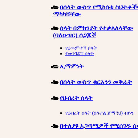
በሰላት ውስጥ የሚከሰቱ ስህተቶች
ማካካሻቸው
ሰላት በምክንያት የተቃለለላቸው
(ባለዑዝር) ሰጋጆች
የህመምተኛ ሶላት
የመንገደኛ ሰላት
ኢማምነት
በሰላት ውስጥ ቁርአንን መቅራት
የህብረት ሰላት
የህብረት ሰላት (ሰላተል ጀማዓህ) ብይን
በተለያዩ አጋጣሚዎች የሚሰገዱ ሰ