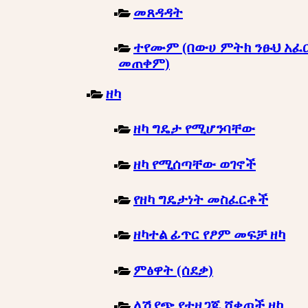
መጸዳዳት
ተየሙም (በውሀ ምትክ ንፁህ አፈ
መጠቀም)
ዘካ
ዘካ ግዴታ የሚሆንባቸው
ዘካ የሚሰጣቸው ወገኖች
የዘካ ግዴታነት መስፈርቶች
ዘካተል ፊጥር የፆም መፍቻ ዘካ
ምፅዋት (ሰደቃ)
ለሽያጭ የተዘጋጁ ሸቀጦች ዘካ