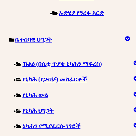
ኡድሂያ የዓረፋ እርድ
ቤተሰባዊ ህግጋት
ኹልዕ (በሴቷ ጥያቄ ኒካሕን ማፍረስ)
የኒካሕ (የጋብቻ) መስፈርቶች
የኒካሕ ውል
የኒካሕ ህግጋት
ኒካሕን የሚያፈርሱ ነገሮች