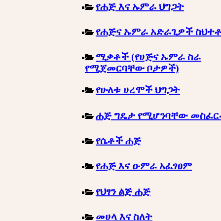
የሐጅ እና ኡምራ ህግጋት
የሐጅና ኡምራ አድራጊዎች ስህተ
ሚቃቶች (የሀጅና ኡምራ ስራ
የሚጀመርባቸው ቦታዎች)
የሁለቱ ሀረሞች ህግጋት
ሐጅ ግዴታ የሚሆንባቸው መስፈ
የሴቶች ሐጅ
የሐጅ እና ዑምራ አፈፃፀም
የህፃን ልጅ ሐጅ
መሀላ እና ስለት