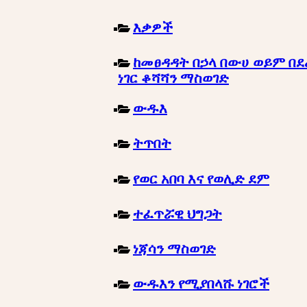
እቃዎች
ከመፀዳዳት በኃላ በውሀ ወይም በደ
ነገር ቆሻሻን ማስወገድ
ውዱእ
ትጥበት
የወር አበባ እና የወሊድ ደም
ተፈጥሯዊ ህግጋት
ነጃሳን ማስወገድ
ውዱእን የሚያበላሹ ነገሮች