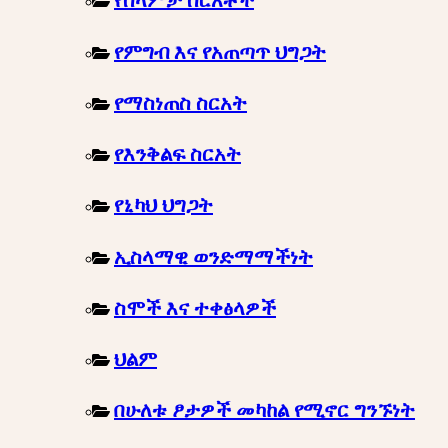
የሰላምታ ስርአቶች
የምግብ እና የአጠጣጥ ህግጋት
የማስነጠስ ስርአት
የእንቅልፍ ስርአት
የኒካህ ህግጋት
ኢስላማዊ ወንድማማችነት
ስሞች እና ተቀፅላዎች
ህልም
በሁለቱ ፆታዎች መካከል የሚኖር ግንኙነት