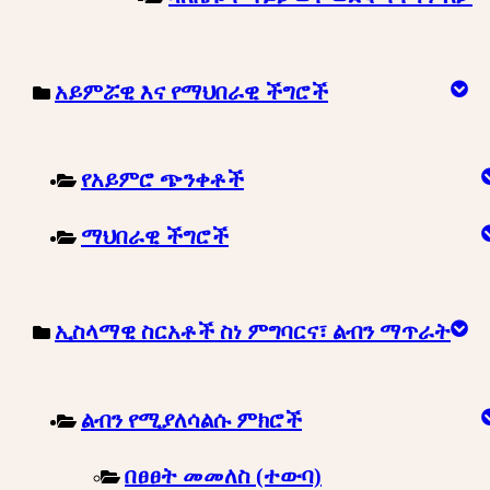
አይምሯዊ እና የማህበራዊ ችግሮች
የአይምሮ ጭንቀቶች
ማህበራዊ ችግሮች
ኢስላማዊ ስርአቶች ስነ ምግባርና፣ ልብን ማጥራት
ልብን የሚያለሳልሱ ምክሮች
በፀፀት መመለስ (ተውባ)