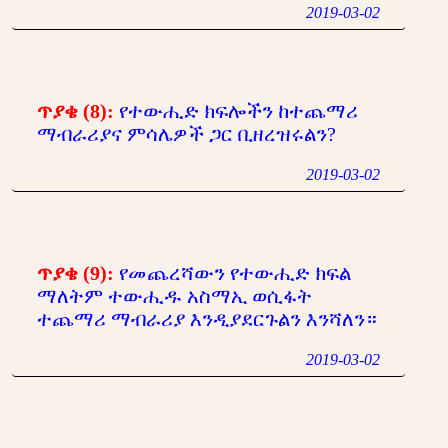
2019-03-02
ጥያቄ (8):
የተውሒድ ክፍሎችን ከተጨማሪ
ማብራሪያና ምሳሌዎች ጋር ቢዘረዝሩልን?
2019-03-02
ጥያቄ (9):
የመጨረሻውን የተውሒድ ክፍል
ማለትም ተውሒዱ አስማኢ ወሲፋት
ተጨማሪ ማብራሪያ እንዲያደርጉልን እንሻለን።
2019-03-02