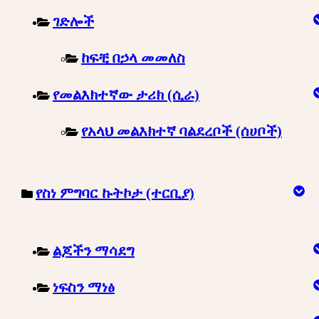
ገድሎች
ከፍቺ በኃላ መመለስ
የመልእክተኛው ታሪክ (ሲራ)
የአላህ መልእክተኛ ባልደረቦች (ሰሀቦች)
የስነ ምግባር ኩትኮታ (ተርቢያ)
ልጆችን ማሳደግ
ነፍስን ማነፅ