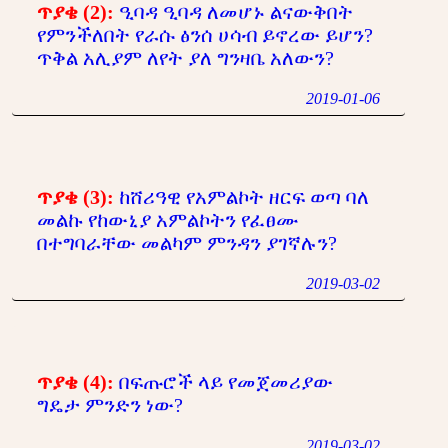
ጥያቄ (2):
ዒባዳ ዒባዳ ለመሆኑ ልናውቅበት
የምንችለበት የራሱ ፅንሰ ሀሳብ ይኖረው ይሆን?
ጥቅል አሊያም ለየት ያለ ግንዛቤ አለውን?
2019-01-06
ጥያቄ (3):
ከሸሪዓዊ የአምልኮት ዘርፍ ወጣ ባለ
መልኩ የከውኒያ አምልኮትን የፈፀሙ
በተግባራቸው መልካም ምንዳን ያገኛሉን?
2019-03-02
ጥያቄ (4):
በፍጡሮች ላይ የመጀመሪያው
ግዴታ ምንድን ነው?
2019-03-02