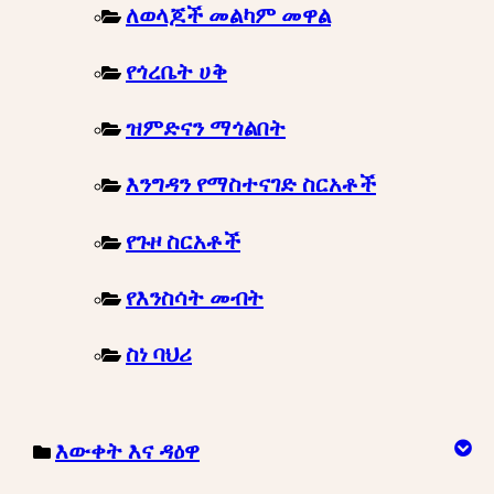
ለወላጆች መልካም መዋል
የጎረቤት ሀቅ
ዝምድናን ማጎልበት
እንግዳን የማስተናገድ ስርአቶች
የጉዞ ስርአቶች
የእንስሳት መብት
ስነ ባህሪ
እውቀት እና ዳዕዋ