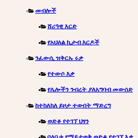
መብሎች
ሸሪዓዊ እርድ
የአህለል ኪታብ እርዶች
ንፈውሲ ዝቅርኡ ሩቃ
የተውሶ እቃ
የሌሎችን ንብረት ያለአግባብ መውሰድ
ከተከለከለ ይዞታ ተውበት ማድረግ
ወድቆ የተገኘ ህፃን
ባለቤቱ የማይታወቅ ወድቆ የተገኘ እቃ