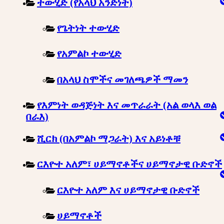
ተውሂድ (የአላህ አንድነት)
የጌትነት ተውሂድ
የአምልኮ ተውሂድ
በአላህ ስሞችና መገለጫዎች ማመን
የእምነት ወዳጅነት እና መጥራራት (አል ወላእ ወል
በራእ)
ሺርክ (በአምልኮ ማጋራት) እና አይነቶቹ
ርእዮተ አለም፣ ሀይማኖቶችና ሀይማኖታዊ ቡድኖች
ርእዮተ አለም እና ሀይማኖታዊ ቡድኖች
ሀይማኖቶች