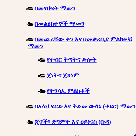
በመፃህፍት ማመን
በመልዕክተኞች ማመን
በመጨረሻው ቀን እና በመቃረቢያ ምልክቶቹ
ማመን
የቀብር ቅጣትና ድሎት
ጀነትና ጀሀነም
የትንሳኤ ምልክቶች
በአላህ ፍርድ እና ቅድመ ውሳኔ (ቀደር) ማመን
ጂኖች፣ ድግምት እና ዐይነናስ (ቡዳ)