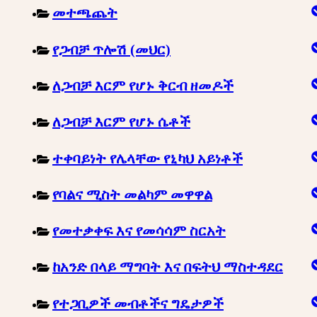
መተጫጨት
የጋብቻ ጥሎሽ (መህር)
ለጋብቻ እርም የሆኑ ቅርብ ዘመዶች
ለጋብቻ እርም የሆኑ ሴቶች
ተቀባይነት የሌላቸው የኒካህ አይነቶች
የባልና ሚስት መልካም መዋዋል
የመተቃቀፍ እና የመሳሳም ስርአት
ከአንድ በላይ ማግባት እና በፍትህ ማስተዳደር
የተጋቢዎች መብቶችና ግዴታዎች