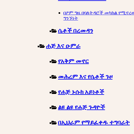
በፆም ግዜ በባለትዳሮች መካከል የሚኖረ
ግንኙነት
ሴቶች በረመዳን
ሐጅ እና ዑምራ
የአቅም መኖር
መሕረም እና የሴቶች ጉዞ
የሐጅ ኑሱክ አይነቶች
ልዩ ልዩ የሐጅ ጉዳዮች
በኢህራም የማይፈቀዱ ተግባራት