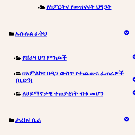
የስፖርትና የመዝናናት ህግጋት
ኡሱሉል ፊቅህ
የሸሪዓ ህግ ምንጮች
በአምልኮና በዲን ውስጥ የተጨመሩ ፈጠራዎች
(ቢድዓ)
ለሀይማኖታዊ ተጠያቂነት ብቁ መሆን
ታሪክና ሲራ