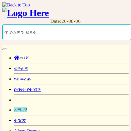
Date:26-08-06
መነሻ
ወቅታዊ
የተመረጡ
በብዛት የተጎበኙ
አማርኛ
ትግርኛ
Afaan Oromo