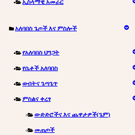
ኢስላማዊ አመራር
አለባበስ ጌጦች እና ምስሎች
የአለባበስ ህግጋት
የሴቶች አለባበስ
ውበትና ጌጣጌጥ
ምስልና ቀረፃ
ውድድሮችና እና ጨዋታዎች(ጌም)
መጠጦች