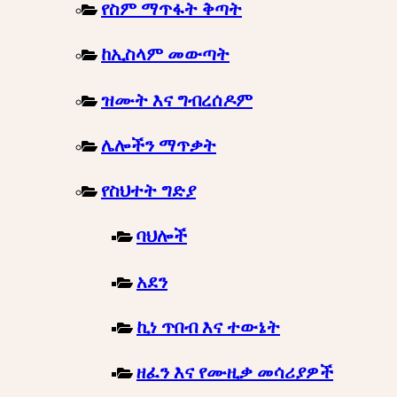
የስም ማጥፋት ቅጣት
ከኢስላም መውጣት
ዝሙት እና ግብረሰዶም
ሌሎችን ማጥቃት
የስህተት ግድያ
ባህሎች
አደን
ኪነ ጥበብ እና ተውኔት
ዘፈን እና የሙዚቃ መሳሪያዎች