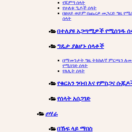
የጁምዓ ሰላት
የሁለቱ ዒዶች ሰላት
በፀሀይ ወይም በጨረቃ መጋረድ ግዜ የሚ
ሰላት
በተለያዩ አጋጣሚዎች የሚሰገዱ ሰ
ግዴታ ያልሆኑ ሰላቶች
በማመንታት ግዜ ትክክለኛ ምርጫን ለ
የሚሰገድ ሰላት
የለሊት ሰላት
የቁርአን ንባብ እና የምስጋና ሱጁዶ
የሰላት አሰጋገድ
ጦሃራ
በኹፍ ላይ ማበስ