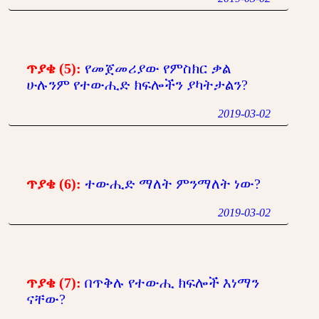
ጥያቄ (5):
የመጀመሪያው የምስክር ቃል
ሁሉንም የተውሒድ ክፍሎችን ያካትታልን?
2019-03-02
ጥያቄ (6):
ተውሒድ ማለት ምንማለት ነው?
2019-03-02
ጥያቄ (7):
በጥቅሉ የተውሒ ክፍሎች እነማን
ናቸው?