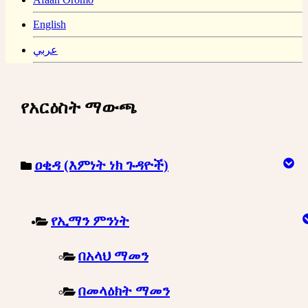
English
عربي
የአርዕስት ማውጫ
ዐቂዳ (እምነት ነክ ጉዳዮች)
የኢማን ምንነት
በአላህ ማመን
በመላዕክት ማመን