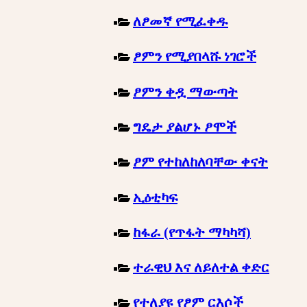
ለፆመኛ የሚፈቀዱ
ፆምን የሚያበላሹ ነገሮች
ፆምን ቀዷ ማውጣት
ግዴታ ያልሆኑ ፆሞች
ፆም የተከለከለባቸው ቀናት
ኢዕቲካፍ
ከፋራ (የጥፋት ማካካሻ)
ተራዊህ እና ለይለተል ቀድር
የተለያዩ የፆም ርእሶች