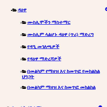
ዳዕዋ
ሙስሊሞችን ማስተማር
ሙስሊም ላልሆኑ ዳዕዋ (ጥሪ) ማድረግ
የዳዒ መገለጫዎች
የዳዕዋ ማድረሻዎች
በመልካም የማዘዝ እና ከመጥፎ የመከልከል
ህግጋት
በመልካም ማዘዝ እና ከመጥፎ መከልከል