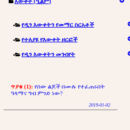
እውቀት (ዒልም)
የዲን እውቀትን የመማር ስርአቶች
የተለያዩ የእውቀት ዘርፎች
የዲን እውቀትን መገብየት
ጥያቄ (1):
የሰው ልጆች በሙሉ የተፈጠሩበት
ዓላማና ግብ ምንድ ነው?
2019-01-02