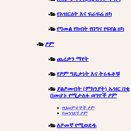
የአዝርዕት እና ፍራፍሬ ዘካ
የግመል የከብት የበግና የፍየል ዘካ
ፆም
ጨረቃን ማየት
የፆም ግዴታነት እና ትሩፋቶቹ
ያልፆሙበት (ምክንያት) ኡዝር በቂ
በመሆኑ የሚታለፉ ወገኖች ፆም
የህመምተኞች ፆም
የመንገደኛ ፆም
ለፆመኛ የሚወደዱ