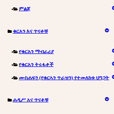
ምልጃ
ቁርአን እና ጥናቶቹ
የቁርአን ማብራሪያ
የቁርአን ትሩፋቶች
ሙስሐፍን (የቁርኣን ጥራዝን) የተመለከቱ ህግጋት
ሐዲሥ አና ጥናቶቹ