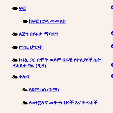
ፍቺ
ከፍቺ በኃላ መመለስ
ልጅን በይዞታ ማሳደግ
የጥቢ ህግጋት
ከባሏ ጋር በሞት ወይም በፍቺ የተለያየች ሴት
የቆይታ ግዜ (ዒዳ)
ቀለብ
የደም ካሳ (ጉማ)
የወንጀለኛ መቅጫ ህጎች እና ቅጣቶች