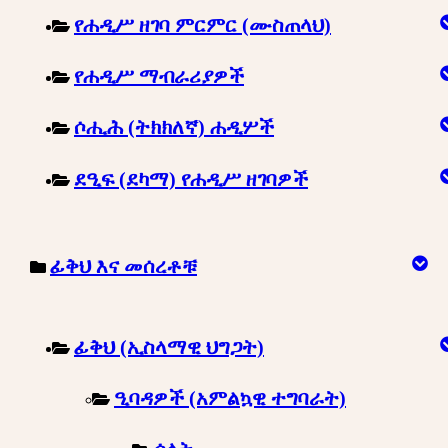
የሐዲሥ ዘገባ ምርምር (ሙስጠላህ)
የሐዲሥ ማብራሪያዎች
ሶሒሕ (ትክክለኛ) ሐዲሦች
ደዒፍ (ደካማ) የሐዲሥ ዘገባዎች
ፊቅህ እና መሰረቶቹ
ፊቅህ (ኢስላማዊ ህግጋት)
ዒባዳዎች (አምልኳዊ ተግባራት)