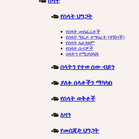
ሰላት
የሰላት ህግጋት
የሰላት መስፈርቶች
የሰላት ግዴታ ተግባራት (ዋጂቦች)
የሰላት አፈፃፀም
የሰላት ሱናዎች
ሰላትን የሚያበላሹ
ሰላትን የተወ ሰው ብይን
ያለፉ ሰላቶችን ማካካስ
የሰላት ወቅቶች
አዛን
የመስጂድ ህግጋት