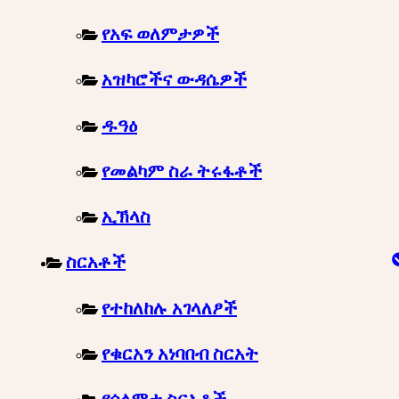
የአፍ ወለምታዎች
አዝካሮችና ውዳሴዎች
ዱዓዕ
የመልካም ስራ ትሩፋቶች
ኢኽላስ
ስርአቶች
የተከለከሉ አገላለፆች
የቁርአን አነባበብ ስርአት