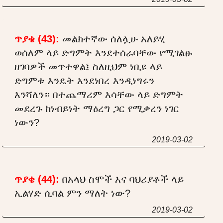
ጥያቄ (43):
መልክተኛው ሰለሏሁ አለይሂ
ወሰለም ላይ ድግምት እንደተሰራባቸው የሚገልፁ
ዘገባዎች መጥተዋል፤ ስለዚህም ነቢዩ ላይ
ድግምቱ እንዴት እንደነበረ እንዲነግሩን
እንሻለን። በተጨማሪም እሳቸው ላይ ድግምት
መደረጉ ከነብይነት ማዕረግ ጋር የሚቃረን ነገር
ነውን?
2019-03-02
ጥያቄ (44):
በአላህ ስሞች እና ባህሪያቶች ላይ
ኢልሃድ ሲባል ምን ማለት ነው?
2019-03-02