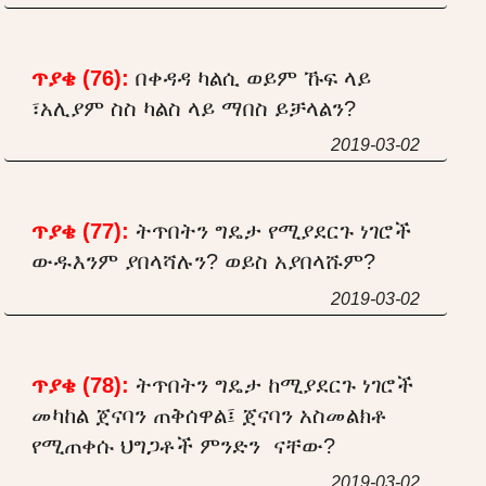
ጥያቄ (76):
በቀዳዳ ካልሲ ወይም ኹፍ ላይ
፣አሊያም ስስ ካልስ ላይ ማበስ ይቻላልን?
2019-03-02
ጥያቄ (77):
ትጥበትን ግዴታ የሚያደርጉ ነገሮች
ውዱእንም ያበላሻሉን? ወይስ አያበላሹም?
2019-03-02
ጥያቄ (78):
ትጥበትን ግዴታ ከሚያደርጉ ነገሮች
መካከል ጀናባን ጠቅሰዋል፤ ጀናባን አስመልክቶ
የሚጠቀሱ ህግጋቶች ምንድን ናቸው?
2019-03-02