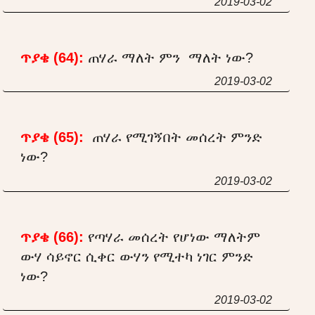
2019-03-02
ጥያቄ (64):
ጠሃራ ማለት ምን ማለት ነው?
2019-03-02
ጥያቄ (65):
ጠሃራ የሚገኝበት መሰረት ምንድ
ነው?
2019-03-02
ጥያቄ (66):
የጣሃራ መሰረት የሆነው ማለትም
ውሃ ሳይኖር ሲቀር ውሃን የሚተካ ነገር ምንድ
ነው?
2019-03-02