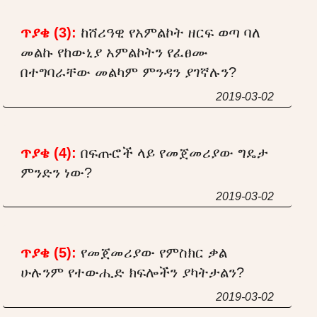
ጥያቄ (3):
ከሸሪዓዊ የአምልኮት ዘርፍ ወጣ ባለ
መልኩ የከውኒያ አምልኮትን የፈፀሙ
በተግባራቸው መልካም ምንዳን ያገኛሉን?
2019-03-02
ጥያቄ (4):
በፍጡሮች ላይ የመጀመሪያው ግዴታ
ምንድን ነው?
2019-03-02
ጥያቄ (5):
የመጀመሪያው የምስክር ቃል
ሁሉንም የተውሒድ ክፍሎችን ያካትታልን?
2019-03-02