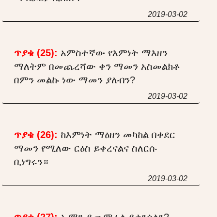
2019-03-02
ጥያቄ (25):
አምስተኛው የእምነት ማእዘን
ማለትም በመጨረሻው ቀን ማመን አስመልክቶ
በምን መልኩ ነው ማመን ያለብን?
2019-03-02
ጥያቄ (26):
ከእምነት ማዕዘን መካከል በቀደር
ማመን የሚለው ርዕስ ይቀረናልና ስለርሱ
ቢነግሩን።
2019-03-02
ጥያቄ (27):
ኢማን ይጨምራል ይቀንሳልን?