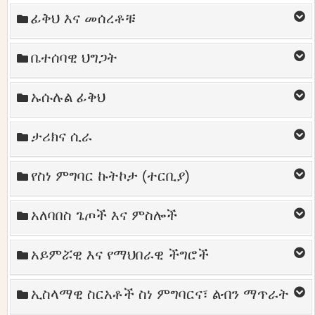
ፊቅህ እና መሰረቶቹ
ቤተሰባዊ ህግጋት
ኡሱሉል ፊቅህ
ታሪክና ሲራ
የስነ ምግባር ኩትኮታ (ተርቢያ)
አለባበስ ጌጦች እና ምስሎች
አይምሯዊ እና የማህበራዊ ችግሮች
ኢስላማዊ ስርአቶች ስነ ምግባርና፣ ልብን ማጥራት