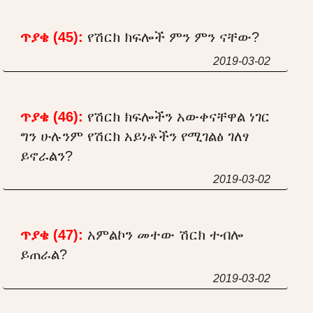
ጥያቄ (45):
የሽርክ ክፍሎች ምን ምን ናቸው?
2019-03-02
ጥያቄ (46):
የሽርክ ክፍሎችን አውቀናቸዋል ነገር
ግን ሁሉንም የሽርክ አይነቶችን የሚገልፅ ገለፃ
ይኖራልን?
2019-03-02
ጥያቄ (47):
አምልኮን መተው ሽርክ ተብሎ
ይጠራል?
2019-03-02