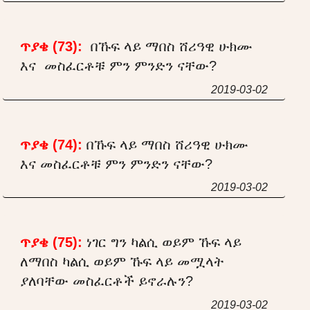
ጥያቄ (73):
በኹፍ ላይ ማበስ ሸሪዓዊ ሁክሙ
እና መስፈርቶቹ ምን ምንድን ናቸው?
2019-03-02
ጥያቄ (74):
በኹፍ ላይ ማበስ ሸሪዓዊ ሁክሙ
እና መስፈርቶቹ ምን ምንድን ናቸው?
2019-03-02
ጥያቄ (75):
ነገር ግን ካልሲ ወይም ኹፍ ላይ
ለማበስ ካልሲ ወይም ኹፍ ላይ መሟላት
ያለባቸው መስፈርቶች ይኖራሉን?
2019-03-02