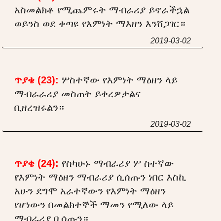
አስመልክቶ የሚጨምሩት ማብራሪያ ይኖራችኋል
ወይንስ ወደ ቀጣዩ የእምነት ማእዘን እንሸጋገር።
2019-03-02
ጥያቄ (23):
ሦስተኛው የእምነት ማዕዘን ላይ
ማብራራሪያ መስጠት ይቀረዎታልና
ቢዘረዝሩልን።
2019-03-02
ጥያቄ (24):
የስካሁኑ ማብራሪያ ሦ ስተኛው
የእምነት ማዕዘን ማብራሪያ ሲሰጡን ነበር እስኪ
አሁን ደግሞ አራተኛውን የእምነት ማዕዘን
የሆነውን በመልክተኞች ማመን የሚለው ላይ
ማብራሪያ ቢሰጡን።