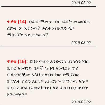
2019-03-02
ጥያቄ (14):
በልብ ማመንና በዐንደበት መመስከር
ልዩነቱ ምንድ ነው? ሁለቱን በአንድ ላይ
ማስገኘት ግዴታ ነውን?
2019-03-02
ጥያቄ (15):
ይህን ጥያቄ እንድናነሳ ያነሳሳን ነገር
ቢኖር አንዳንድ ሰዎች ዒባዳ እንዲሰሩ ጥሪ
ሲደረግላቸው አላህ ቀልብን ነው የሚያየው
በማለት ስራን እርግፍ አድርገው የሚተዉ አሉ።
በዚህ አባባል (አመለካከት) ላይ ሐሳብ ቢሰጡበት
እንወዳለን።
2019-03-02