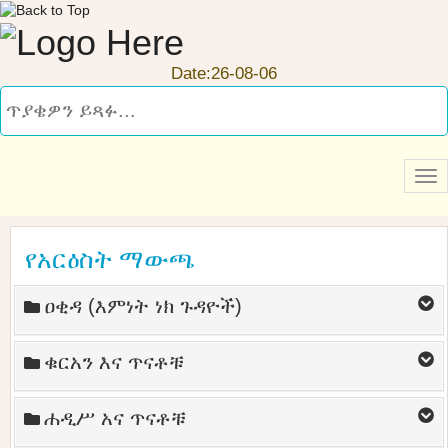
Date:26-08-06
የአርዕስት ማውጫ
ዐቂዳ (እምነት ነክ ጉዳዮች)
ቁርአን እና ጥናቶቹ
ሐዲሥ አና ጥናቶቹ