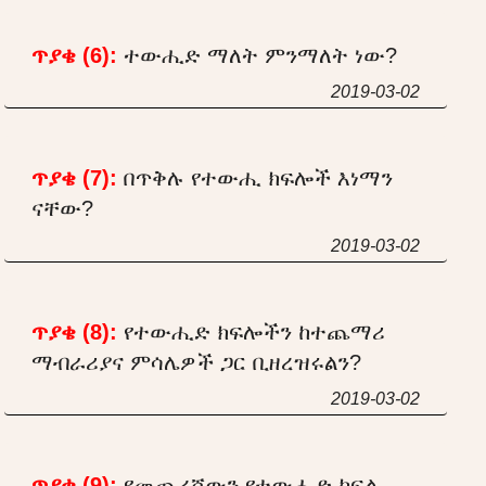
ጥያቄ (6):
ተውሒድ ማለት ምንማለት ነው?
2019-03-02
ጥያቄ (7):
በጥቅሉ የተውሒ ክፍሎች እነማን
ናቸው?
2019-03-02
ጥያቄ (8):
የተውሒድ ክፍሎችን ከተጨማሪ
ማብራሪያና ምሳሌዎች ጋር ቢዘረዝሩልን?
2019-03-02
ጥያቄ (9):
የመጨረሻውን የተውሒድ ክፍል