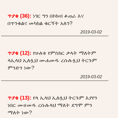
ጥያቄ (36):
ነገር ግን በኮከብ ቆጠራ እና
በጥንቁልና መካከል ቁርኝት አለን?
2019-03-02
ጥያቄ (12):
የሁለቱ የምስክር ቃላት ማለትም
ላኢላህ ኢለሏህ ሙሐመዱ ረሱሉሏህ ትርጉም
ምንድን ነው?
2019-03-02
ጥያቄ (13):
የላ ኢላህ ኢለሏህ ትርጉም እያየን
ነበር ሙሀመዱ ረሱሉላህ ማለት ደግሞ ምን
ማለት ነው?