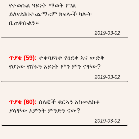
የተወሱል ዓይነት ማወቅ የግል
ይለናል፤በተጨማሪም ክፍሎች ካሉት
ቢጠቅሱልን።
2019-03-02
ጥያቄ (59):
ተቀባይነቱ የፀደቀ እና ውድቅ
የሆነው የሸፋዓ አይነት ምን ምን ናቸው?
2019-03-02
ጥያቄ (60):
ሰለፎች ቁርኣን አስመልክቶ
ያላቸው እምነት ምንድን ናው?
2019-03-02