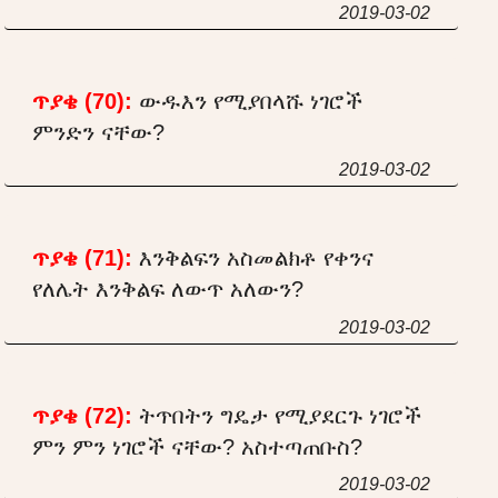
2019-03-02
ጥያቄ (70):
ውዱእን የሚያበላሹ ነገሮች
ምንድን ናቸው?
2019-03-02
ጥያቄ (71):
እንቅልፍን አስመልክቶ የቀንና
የለሌት እንቅልፍ ለውጥ አለውን?
2019-03-02
ጥያቄ (72):
ትጥበትን ግዴታ የሚያደርጉ ነገሮች
ምን ምን ነገሮች ናቸው? አስተጣጠቡስ?
2019-03-02