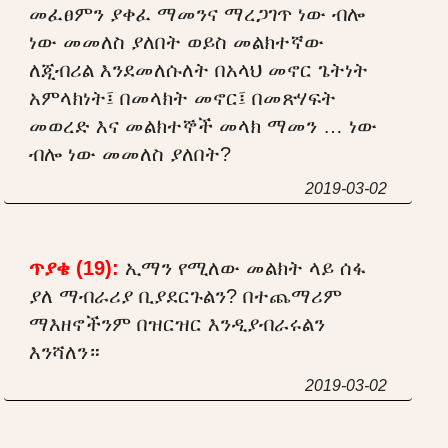
መፈፀምን ያቀፈ ማመንና ማረጋገጥ ነው ብሎ
ነው መመለስ ያለበት ወይስ መልክተኛው
ለጂብሪል እንደመለሱለት በአላህ መኖር ጌትነት
አምላክነት፤ በመላክት መኖር፤ በመጽሃፍት
መወረድ እና መልክተኞች መላክ ማመን … ነው
ብሎ ነው መመለስ ያለበት?
2019-03-02
ጥያቄ (19):
ኢማን የሚለው መልክት ላይ ሰፋ
ያለ ማብራሪያ ቢያደርጉልን? በተጨማሪም
ማእዘኖችንም በዝርዝር እንዲያብራሩልን
እንሻለን።
2019-03-02