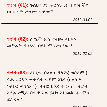
ጥያቄ (61):
ጉልህ የሆኑ ቁርኣን ንበብ ደንቦችና
ስርኣቶች ምንድን ናቸው?
2019-03-02
ጥያቄ (62):
ለሟች ሩሕ ተብሎ ቁርኣን
መቅራት ሸሪኣዊ ብይኑ ምንድን ነው?
2019-03-02
ጥያቄ (63):
ለነቢዩ (ሰለላሁ ዓለይሂ ወሰለም )
ሩሕ ቁርኣን መቅራት ወይም ነቢዩ (ሰለላሁ
ዓለይሂ ወሰለም ) ቀብር ዘንድ ፋቲሓ መቅራት
አደራ የሚሉ ሰዎች አሉ ይህን አስመልክቶ ምን
ይሉናል?