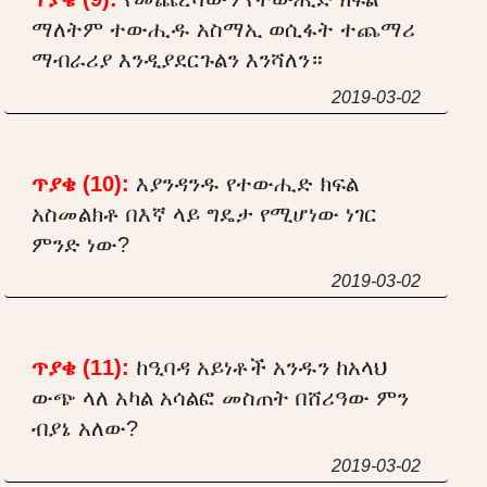
ማለትም ተውሒዱ አስማኢ ወሲፋት ተጨማሪ
ማብራሪያ እንዲያደርጉልን እንሻለን።
2019-03-02
ጥያቄ (10):
እያንዳንዱ የተውሒድ ክፍል
አስመልክቶ በእኛ ላይ ግዴታ የሚሆነው ነገር
ምንድ ነው?
2019-03-02
ጥያቄ (11):
ከዒባዳ አይነቶች አንዱን ከአላህ
ውጭ ላለ አካል አሳልፎ መስጠት በሸሪዓው ምን
ብያኔ አለው?
2019-03-02