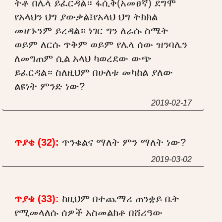
ትቶ በሌላ ይፈርዳል። ፋሲቅ(አመፀኛ) ደግሞ
የአላህን ህግ ያውቃል፤የአላህ ህግ ትክክል
መሆኑንም ይረዳል። ነገር ግን ለራሱ ስሜት
ወይም ለርሱ ጥቅም ወይም የሌላ ሰው ዝንባሌን
ለመግጠም ሲል አላህ ካወረደው ውጭ
ይፈርዳል። ስለዚህም በሁለቱ መካከል ያለው
ልዩነት ምንድ ነው?
2019-02-17
ጥያቄ (32):
ጥንቁልና ማለት ምን ማለት ነው?
2019-03-02
ጥያቄ (33):
ከዚህም በተጨማሪ ጠንቋይ ቤት
የሚመላለሱ ሰዎች አስመልክቶ በሸሪዓው