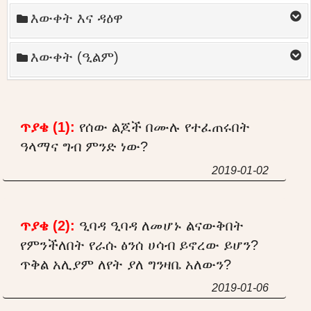
እውቀት እና ዳዕዋ
እውቀት (ዒልም)
ጥያቄ (1):
የሰው ልጆች በሙሉ የተፈጠሩበት
ዓላማና ግብ ምንድ ነው?
2019-01-02
ጥያቄ (2):
ዒባዳ ዒባዳ ለመሆኑ ልናውቅበት
የምንችለበት የራሱ ፅንሰ ሀሳብ ይኖረው ይሆን?
ጥቅል አሊያም ለየት ያለ ግንዛቤ አለውን?
2019-01-06