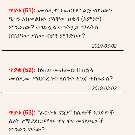
ጥያቄ (51):
ሙስሊሞ የመርየም ልጅ የሆነውን
ዒሳን አስመልክቶ ያላቸው ዐቂዳ (እምነት)
ምንድነው? ተገድሏል ተሰቅሏል ማለትስ
በሸሪዓው ያለው ብይን ምንድነው?
2019-03-02
ጥያቄ (52):
ከነቢዩ ሙሐመድ  በኋላ
ሙስሊሙ ማህበረሰብ ለስንት አንጃ ተከፋፈለ?
2019-03-02
ጥያቄ (53):
“ፊርቀቱ ናጂያ” ከሌሎች አንጃዎች
ለየት የሚያደርጋቸው ዋና ዋና መገለጫዎች
ምንድን ናቸው?