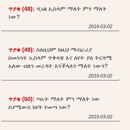
ጥያቄ (48):
ዲነል ኢስላም ማለት ምን ማለት
ነው?
2019-03-02
ጥያቄ (49):
ስለዚህም ከዚህ ማብራሪያ
በመነሳት ኢስላም ጥቅላዊ እና ለየት ያለ ትርጓሜ
አለው ብለን መረዳት እንችላለን ማለት ነውን?
2019-03-02
ጥያቄ (50):
ጣኦት ማለት ምን ማለት ነው
ስያሜውስ ከየት የመጣ ነው?
2019-03-02