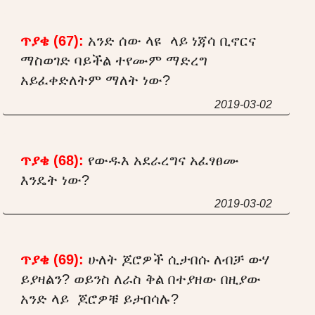
ጥያቄ (67):
አንድ ሰው ላዩ ላይ ነጃሳ ቢኖርና
ማስወገድ ባይችል ተየሙም ማድረግ
አይፈቀድለትም ማለት ነው?
2019-03-02
ጥያቄ (68):
የውዱእ አደራረግና አፈፃፀሙ
እንዴት ነው?
2019-03-02
ጥያቄ (69):
ሁለት ጆሮዎች ሲታበሱ ለብቻ ውሃ
ይያዛልን? ወይንስ ለራስ ቅል በተያዘው በዚያው
አንድ ላይ ጆሮዎቹ ይታበሳሉ?