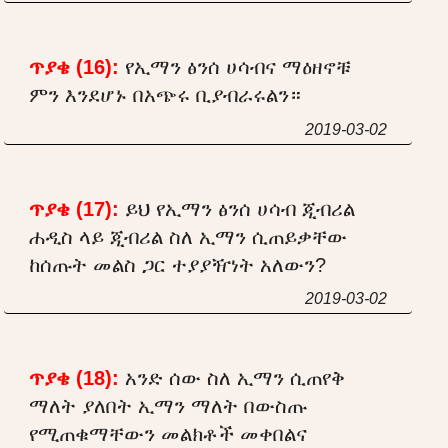
ጥያቄ (16):
የኢማን ፅንሰ ሀሳብና ማዕዘኖቹ
ምን እንደሆኑ በአጭሩ ቢያብራሩልን።
2019-03-02
ጥያቄ (17):
ይህ የኢማን ፅንሰ ሀሳብ ጂብሪል
ሐዲስ ላይ ጂብሪል ስለ ኢማን ሲጠይቃቸው
ከሰጡት መልስ ጋር ተያያዥነት አለውን?
2019-03-02
ጥያቄ (18):
አንድ ሰው ስለ ኢማን ሲጠየቅ
ማለት ያለበት ኢማን ማለት በውስጡ
የሚጠቁማቸውን መልክቶች መቀበልና