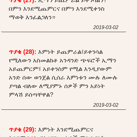
በምን እንደሚጨምርና በምን እንደሚቀንስ
ማወቅ እንፈልጋለን።
2019-03-02
ጥያቄ (28):
እምነት ይጨምራል፤ይቀንሳል
የሚለውን አስመልክቶ አንዳንድ ጭፍሮች ኢማን
አይጨምርም፤ አይቀንስም የሚል እንዲያውም
አንድ ሰው ወንጀል ሲሰራ እምነቱን ሙሉ ለሙሉ
ያጣል ብለው ለሚያምኑ ሰዎች ምን አይነት
ምላሽ ይሰጣቸዋል?
2019-03-02
ጥያቄ (29):
እምነት እንደሚጨምርና