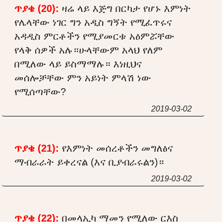
ጥያቄ (20):
ዛሬ ላይ እጅግ በርካታ የሆኑ እምነት
የሌላቸው ነገር ግን አዲስ ግኝት የሚፈጥሩና
አዳዲስ ምርቶችን የሚያመርቱ አዕምሯቸው
የላቅ ሰዎች አሉ።ሁላቸውም አላህ የለም
በሚለው ላይ ይስማማሉ። እነዚህና
መሰሎቻቸው ምን አይነት ምላሽ ነው
የሚሰጣቸው?
2019-03-02
ጥያቄ (21):
የእምነት መሰረቶችን መግለፅና
ማብራራት ይቀረናል (እና ቢያብራሩልን)።
2019-03-02
ጥያቄ (22):
በመላኢካ ማመን የሚለው ርእስ