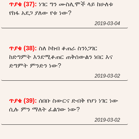
ጥያቄ (37):
ነገር ግን ሙስሊሞች ላይ ከሁለቱ
የከፋ አደጋ ያለው የቱ ነው?
2019-03-04
ጥያቄ (38):
ስለ ኮከብ ቆጠራ ስንነጋገር
ከድግምት እንደሚቆጠር ጠቅሰውልን ነበር እና
ድግምት ምንድን ነው?
2019-03-02
ጥያቄ (39):
ሰበቡ ስውርና ድብቅ የሆነ ነገር ነው
ሲሉ ምን ማለት ፈልገው ነው?
2019-03-02