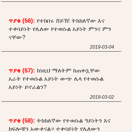
ጥያቄ (56):
የተከበሩ ሸይኽ! ትክክለኛው እና
ተቀባይነት የሌለው የተወሱል አይነት ምንና ምን
ናቸው?
2019-03-04
ጥያቄ (57):
ከነዚህ ማለትም ከጠቀሷቸው
አራት የተወሱል አይነት ውጭ ሌላ የተወሱል
አይነት ይኖራልን?
2019-03-02
ጥያቄ (58):
ትክክለኛው የተወሱል ዓይነትን እና
ክፍሎቹን አውቀናል። ተቀባይነት የሌለውን