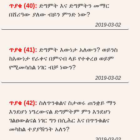
ጥያቄ (40):
ድግምት እና ድግምትን መማር
በሸሪዓው ያለው ብይን ምንድ ነው?
2019-03-02
ጥያቄ (41):
ድግምት እውነታ አለውን? ወይንስ
ከእውነታ የራቀና በምናብ ላይ የተቀረፀ ወይም
የሚመሳሰል ነገር ብቻ ነውን?
2019-03-02
ጥያቄ (42):
ስለጥንቁልና ስታወሩ ጠንቋይ ማን
እንደሆነ ነግረውናል ድግምትም ምን እንደሆነ
ገልፀውልናል ነገር ግን በሲሕር እና በጥንቁልና
መካከል ተያያዥነት አለን?
2019-03-02