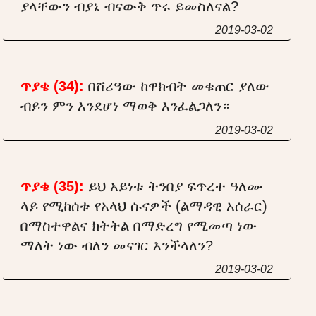
ያላቸውን ብያኔ ብናውቅ ጥሩ ይመስለናል?
2019-03-02
ጥያቄ (34):
በሸሪዓው ከዋክብት መቁጠር ያለው
ብይን ምን እንደሆነ ማወቅ እንፈልጋለን።
2019-03-02
ጥያቄ (35):
ይህ አይነቱ ትንበያ ፍጥረተ ዓለሙ
ላይ የሚከሰቱ የአላህ ሱናዎች (ልማዳዊ አሰራር)
በማስተዋልና ክትትል በማድረግ የሚመጣ ነው
ማለት ነው ብለን መናገር እንችላለን?
2019-03-02