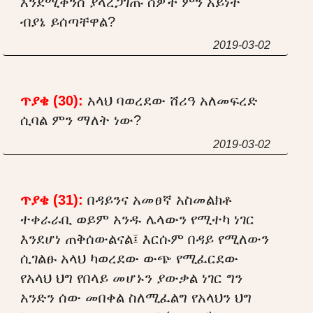
እንደሚቀንስ ያላረጋገጡ ሰዎች ምን አይነት
ብያኔ ይሰጣቸዋል?
2019-03-02
ጥያቄ (30):
አላህ ባወረደው ሸሪዓ አለመፍረድ
ሲባል ምን ማለት ነው?
2019-03-02
ጥያቄ (31):
በዳይንና አመፀኛ አስመልክቶ
ተቀራራቢ ወይም አንዱ ሌላውን የሚተካ ነገር
እንደሆነ ጠቅሰውልናል፤ እርሱም በዳይ የሚለውን
ሲገልፁ አላህ ካወረደው ውጭ የሚፈርደው
የአላህ ህግ የበላይ መሆኑን ያውቃል ነገር ግን
አንድን ሰው መበቀል ስለሚፈልግ የአላህን ህግ