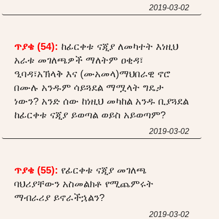
2019-03-02
ጥያቄ (54):
ከፊርቀቱ ናጂያ ለመካተት እነዚህ
አራቱ መገለጫዎች ማለትም ዐቂዳ፣
ዒባዳ፣አኽላቅ እና (ሙአመላ)ማህበራዊ ኖሮ
በሙሉ አንዱም ሳይጓደል ማሟላት ግዴታ
ነውን? አንድ ሰው ከነዚህ መካከል አንዱ ቢያጓደል
ከፊርቀቱ ናጂያ ይወጣል ወይስ አይወጣም?
2019-03-02
ጥያቄ (55):
የፊርቀቱ ናጂያ መገለጫ
ባህሪያቸውን አስመልክቶ የሚጨምሩት
ማብራሪያ ይኖራችኋልን?
2019-03-02