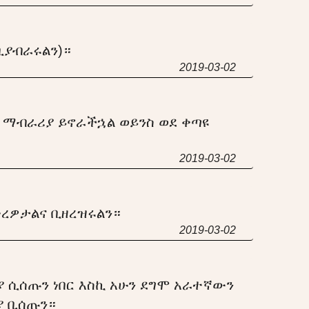
ቢያብራሩልን)።
2019-03-02
ማብራሪያ ይኖራችኋል ወይንስ ወደ ቀጣዩ
2019-03-02
ረዎታልና ቢዘረዝሩልን።
2019-03-02
 ሲሰጡን ነበር እስኪ አሁን ደግሞ አራተኛውን
ያ ቢሰጡን።