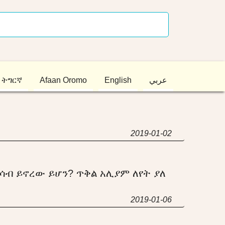
ትግርኛ
Afaan Oromo
English
عربي
2019-01-02
ሳብ ይኖረው ይሆን? ጥቅል አሊያም ለየት ያለ
2019-01-06