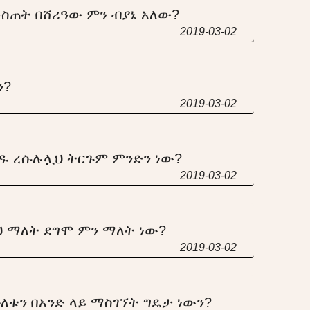
መስጠት በሸሪዓው ምን ብያኔ አለው?
2019-03-02
ን?
2019-03-02
ዱ ረሱሉሏህ ትርጉም ምንድን ነው?
2019-03-02
ህ ማለት ደግሞ ምን ማለት ነው?
2019-03-02
ለቱን በአንድ ላይ ማስገኘት ግዴታ ነውን?