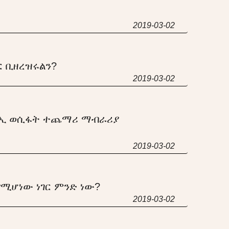
2019-03-02
 ቢዘረዝሩልን?
2019-03-02
ኢ ወሲፋት ተጨማሪ ማብራሪያ
2019-03-02
የሚሆነው ነገር ምንድ ነው?
2019-03-02