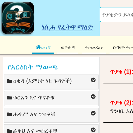
መነሻ
ወቅታዊ
የተመረጡ
በብዛት የተ
የአርዕስት ማውጫ
ጥያቄ (1)
ዐቂዳ (እምነት ነክ ጉዳዮች)
ቁርአን እና ጥናቶቹ
ጥያቄ (2)
ግንዛቤ አ
ሐዲሥ አና ጥናቶቹ
ፊቅህ እና መሰረቶቹ