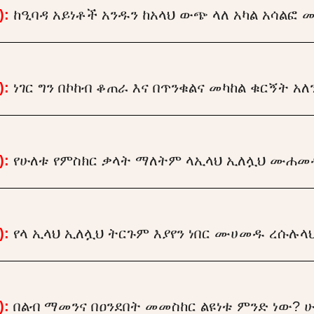
):
ከዒባዳ አይነቶች አንዱን ከአላህ ውጭ ላለ አካል አሳልፎ 
):
ነገር ግን በኮከብ ቆጠራ እና በጥንቁልና መካከል ቁርኝት አለ
):
የሁለቱ የምስክር ቃላት ማለትም ላኢላህ ኢለሏህ ሙሐመ
):
የላ ኢላህ ኢለሏህ ትርጉም እያየን ነበር ሙሀመዱ ረሱሉላ
):
በልብ ማመንና በዐንደበት መመስከር ልዩነቱ ምንድ ነው? ሁ