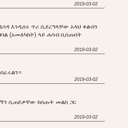
2019-03-02
 ዒባዳ እንዲሰሩ ጥሪ ሲደረግላቸው አላህ ቀልብን
ባል (አመለካከት) ላይ ሐሳብ ቢሰጡበት
2019-03-02
ያብራሩልን።
2019-03-02
 ኢማን ሲጠይቃቸው ከሰጡት መልስ ጋር
2019-03-02