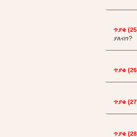
ጥያቄ (25
ያለብን?
ጥያቄ (26
ጥያቄ (27
ጥያቄ (28