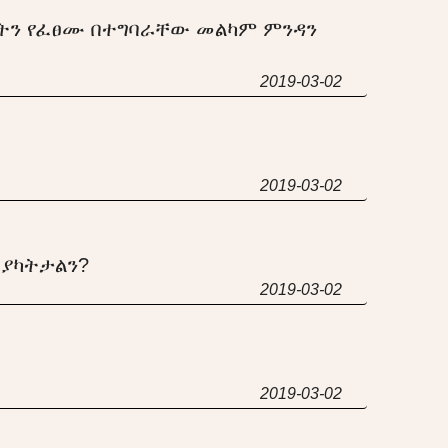
ኮትን የፈፀሙ በተግባራቸው መልካም ምንዳን
2019-03-02
2019-03-02
ያካትታልን?
2019-03-02
2019-03-02