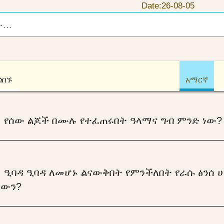
Date:26-08-05
ጎበኙ
አማርኛ
:
የሰው ልጆች በሙሉ የተፈጠሩበት ዓላማና ግብ ምንድ ነው?
:
ዒባዳ ዒባዳ ለመሆኑ ልናውቅበት የምንችለበት የራሱ ፅንሰ ሀ
ለውን?