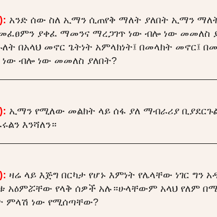
):
አንድ ሰው ስለ ኢማን ሲጠየቅ ማለት ያለበት ኢማን ማ
መፈፀምን ያቀፈ ማመንና ማረጋገጥ ነው ብሎ ነው መመለስ 
ለት በአላህ መኖር ጌትነት አምላክነት፤ በመላክት መኖር፤ 
ነው ብሎ ነው መመለስ ያለበት?
):
ኢማን የሚለው መልክት ላይ ሰፋ ያለ ማብራሪያ ቢያደር
ሩልን እንሻለን።
):
ዛሬ ላይ እጅግ በርካታ የሆኑ እምነት የሌላቸው ነገር ግን 
ቱ አዕምሯቸው የላቅ ሰዎች አሉ።ሁላቸውም አላህ የለም በ
ት ምላሽ ነው የሚሰጣቸው?