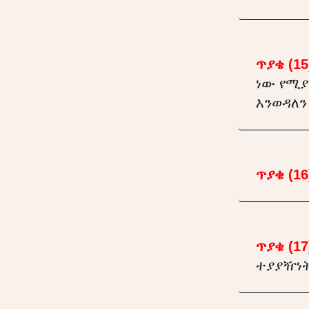
ጥያቄ (15
ነው የሚያ
እንወዳለን
ጥያቄ (16
ጥያቄ (17
ተያያዥነ