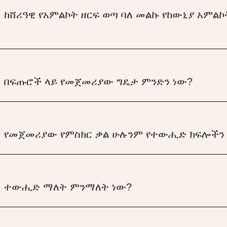
:
ከሸሪዓዊ የአምልኮት ዘርፍ ወጣ ባለ መልኩ የከውኒያ አምል
:
በፍጡሮች ላይ የመጀመሪያው ግዴታ ምንድን ነው?
:
የመጀመሪያው የምስክር ቃል ሁሉንም የተውሒድ ክፍሎችን 
:
ተውሒድ ማለት ምንማለት ነው?