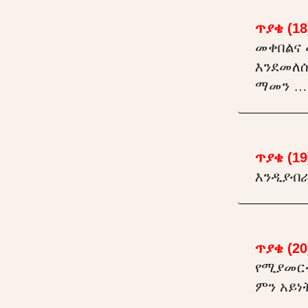
ጥያቄ (18
መቀበልና 
እንደመለሱ
ማመን … 
ጥያቄ (19
እንዲያብራ
ጥያቄ (20
የሚያመር
ምን አይነ