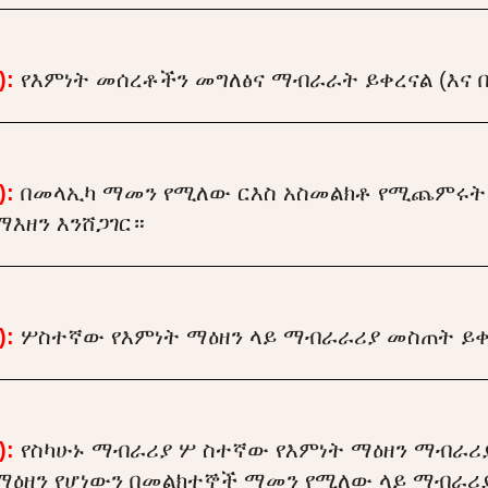
):
የእምነት መሰረቶችን መግለፅና ማብራራት ይቀረናል (እና 
):
በመላኢካ ማመን የሚለው ርእስ አስመልክቶ የሚጨምሩት 
ማእዘን እንሸጋገር።
):
ሦስተኛው የእምነት ማዕዘን ላይ ማብራራሪያ መስጠት ይቀ
):
የስካሁኑ ማብራሪያ ሦ ስተኛው የእምነት ማዕዘን ማብራሪያ
ማዕዘን የሆነውን በመልክተኞች ማመን የሚለው ላይ ማብራሪ