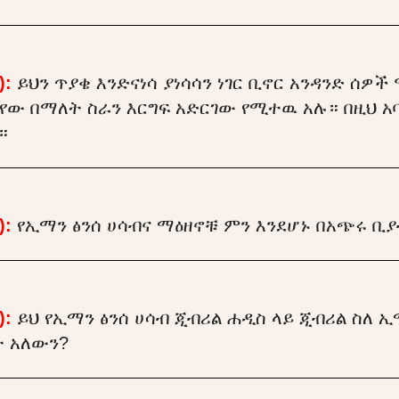
):
ይህን ጥያቄ እንድናነሳ ያነሳሳን ነገር ቢኖር አንዳንድ ሰዎች
የው በማለት ስራን እርግፍ አድርገው የሚተዉ አሉ። በዚህ አባ
።
):
የኢማን ፅንሰ ሀሳብና ማዕዘኖቹ ምን እንደሆኑ በአጭሩ ቢ
):
ይህ የኢማን ፅንሰ ሀሳብ ጂብሪል ሐዲስ ላይ ጂብሪል ስለ
ት አለውን?