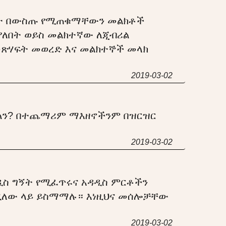
ለት በውስጡ የሚጠቁማቸውን መልክቶች
ያለበት ወይስ መልክተኛው ለጂብሪል
በመጽሃፍት መወረድ እና መልክተኞች መላክ
2019-03-02
ጉልን? በተጨማሪም ማእዘኖችንም በዝርዝር
2019-03-02
አዲስ ግኝት የሚፈጥሩና አዳዲስ ምርቶችን
ሚለው ላይ ይስማማሉ። እነዚህና መሰሎቻቸው
2019-03-02