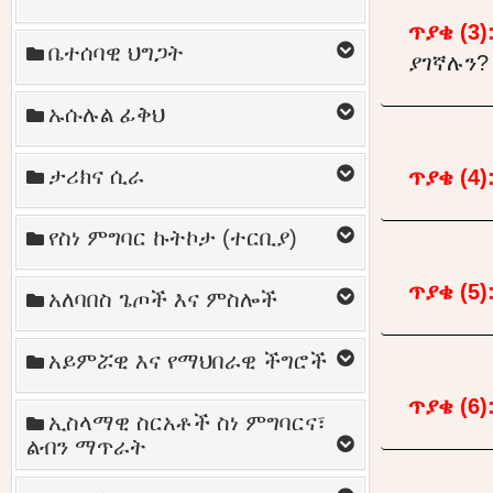
ጥያቄ (3)
ቤተሰባዊ ህግጋት
ያገኛሉን?
ኡሱሉል ፊቅህ
ታሪክና ሲራ
ጥያቄ (4)
የስነ ምግባር ኩትኮታ (ተርቢያ)
ጥያቄ (5)
አለባበስ ጌጦች እና ምስሎች
አይምሯዊ እና የማህበራዊ ችግሮች
ጥያቄ (6)
ኢስላማዊ ስርአቶች ስነ ምግባርና፣
ልብን ማጥራት