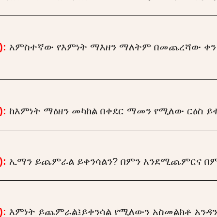
):
አምስተኛው የእምነት ማእዘን ማለትም በመጨረሻው ቀን
):
ከእምነት ማዕዘን መካከል በቀደር ማመን የሚለው ርዕስ ይቀ
):
ኢማን ይጨምራል ይቀንሳልን? በምን እንደሚጨምርና በም
):
እምነት ይጨምራል፤ይቀንሳል የሚለውን አስመልክቶ አንዳ