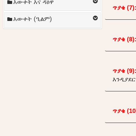
እውቀት እና ዳዕዋ
ጥያቄ (7)
እውቀት (ዒልም)
ጥያቄ (8)
ጥያቄ (9)
እንዲያደር
ጥያቄ (10