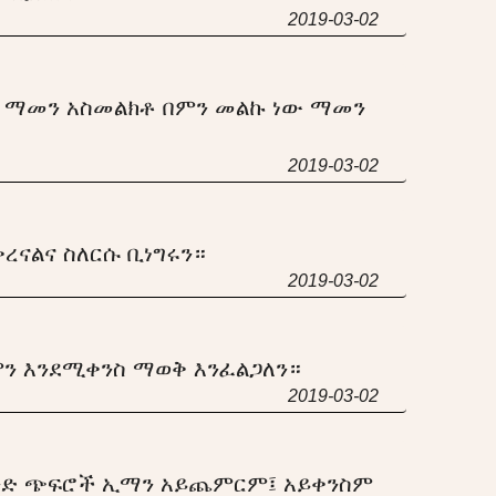
2019-03-02
 ማመን አስመልክቶ በምን መልኩ ነው ማመን
2019-03-02
ረናልና ስለርሱ ቢነግሩን።
2019-03-02
ን እንደሚቀንስ ማወቅ እንፈልጋለን።
2019-03-02
ንድ ጭፍሮች ኢማን አይጨምርም፤ አይቀንስም