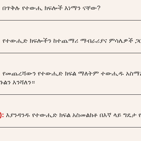
:
በጥቅሉ የተውሒ ክፍሎች እነማን ናቸው?
:
የተውሒድ ክፍሎችን ከተጨማሪ ማብራሪያና ምሳሌዎች ጋር
:
የመጨረሻውን የተውሒድ ክፍል ማለትም ተውሒዱ አስማ
ጉልን እንሻለን።
):
እያንዳንዱ የተውሒድ ክፍል አስመልክቶ በእኛ ላይ ግዴታ 