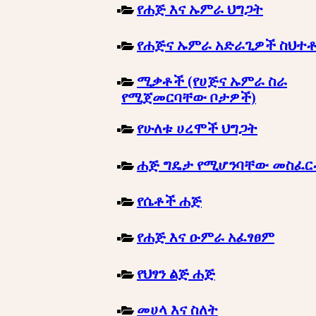
የሐጅ እና ኡምራ ህግጋት
የሐጅና ኡምራ አድራጊዎች ስህተ
ሚቃቶች (የሀጅና ኡምራ ስራ
የሚጀመርባቸው ቦታዎች)
የሁለቱ ሀረሞች ህግጋት
ሐጅ ግዴታ የሚሆንባቸው መስፈ
የሴቶች ሐጅ
የሐጅ እና ዑምራ አፈፃፀም
የህፃን ልጅ ሐጅ
መሀላ እና ስለት