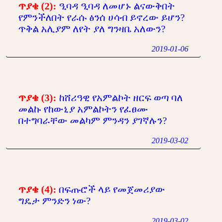
ጥያቄ (2):
ዒባዳ ዒባዳ ለመሆኑ ልናውቅበት
የምንችለበት የራሱ ፅንሰ ሀሳብ ይኖረው ይሆን?
ጥቅል አሊያም ለየት ያለ ግንዛቤ አለውን?
2019-01-06
ጥያቄ (3):
ከሸሪዓዊ የአምልኮት ዘርፍ ወጣ ባለ
መልኩ የከውኒያ አምልኮትን የፈፀሙ
በተግባራቸው መልካም ምንዳን ያገኛሉን?
2019-03-02
ጥያቄ (4):
በፍጡሮች ላይ የመጀመሪያው
ግዴታ ምንድን ነው?
2019-03-02