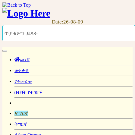
Date:26-08-09
መነሻ
ወቅታዊ
የተመረጡ
በብዛት የተጎበኙ
አማርኛ
ትግርኛ
Afaan Oromo