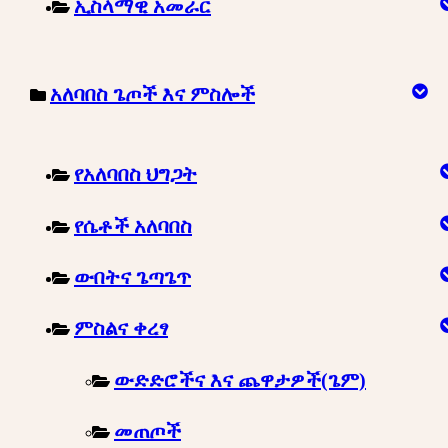
ኢስላማዊ አመራር
አለባበስ ጌጦች እና ምስሎች
የአለባበስ ህግጋት
የሴቶች አለባበስ
ውበትና ጌጣጌጥ
ምስልና ቀረፃ
ውድድሮችና እና ጨዋታዎች(ጌም)
መጠጦች