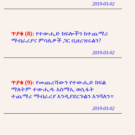
2019-03-02
ጥያቄ (8):
የተውሒድ ክፍሎችን ከተጨማሪ
ማብራሪያና ምሳሌዎች ጋር ቢዘረዝሩልን?
2019-03-02
ጥያቄ (9):
የመጨረሻውን የተውሒድ ክፍል
ማለትም ተውሒዱ አስማኢ ወሲፋት
ተጨማሪ ማብራሪያ እንዲያደርጉልን እንሻለን።
2019-03-02