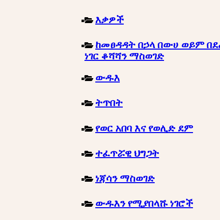
እቃዎች
ከመፀዳዳት በኃላ በውሀ ወይም በደ
ነገር ቆሻሻን ማስወገድ
ውዱእ
ትጥበት
የወር አበባ እና የወሊድ ደም
ተፈጥሯዊ ህግጋት
ነጃሳን ማስወገድ
ውዱእን የሚያበላሹ ነገሮች