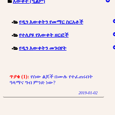
እውቀት (ዒልም)
የዲን እውቀትን የመማር ስርአቶች
የተለያዩ የእውቀት ዘርፎች
የዲን እውቀትን መገብየት
ጥያቄ (1):
የሰው ልጆች በሙሉ የተፈጠሩበት
ዓላማና ግብ ምንድ ነው?
2019-01-02