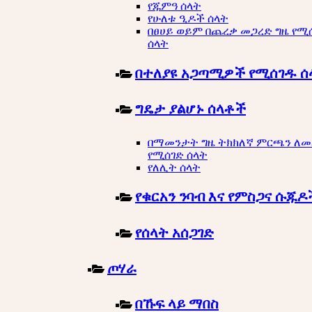
የጁምዓ ሰላት
የሁለቱ ዒዶች ሰላት
በፀሀይ ወይም በጨረቃ መጋረድ ግዜ የሚ
ሰላት
በተለያዩ አጋጣሚዎች የሚሰገዱ ሰ
ግዴታ ያልሆኑ ሰላቶች
በማመንታት ግዜ ትክክለኛ ምርጫን ለ
የሚሰገድ ሰላት
የለሊት ሰላት
የቁርአን ንባብ እና የምስጋና ሱጁዶ
የሰላት አሰጋገድ
ጦሃራ
በኹፍ ላይ ማበስ