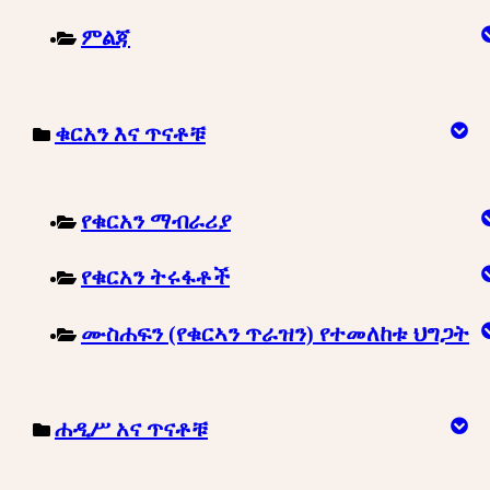
ምልጃ
ቁርአን እና ጥናቶቹ
የቁርአን ማብራሪያ
የቁርአን ትሩፋቶች
ሙስሐፍን (የቁርኣን ጥራዝን) የተመለከቱ ህግጋት
ሐዲሥ አና ጥናቶቹ