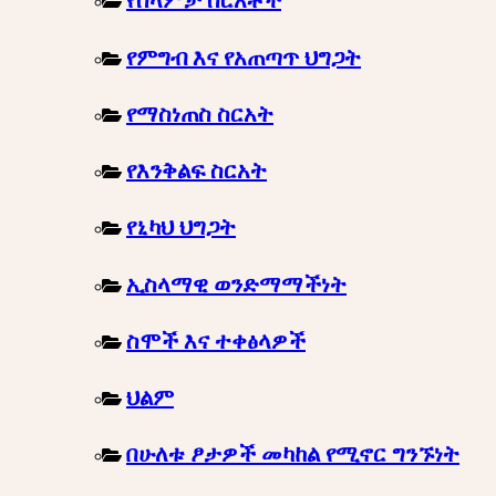
የሰላምታ ስርአቶች
የምግብ እና የአጠጣጥ ህግጋት
የማስነጠስ ስርአት
የእንቅልፍ ስርአት
የኒካህ ህግጋት
ኢስላማዊ ወንድማማችነት
ስሞች እና ተቀፅላዎች
ህልም
በሁለቱ ፆታዎች መካከል የሚኖር ግንኙነት