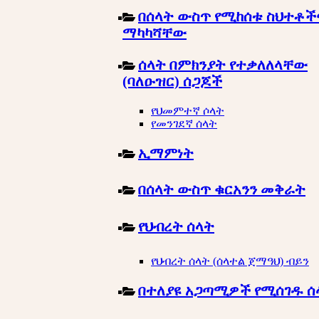
በሰላት ውስጥ የሚከሰቱ ስህተቶች
ማካካሻቸው
ሰላት በምክንያት የተቃለለላቸው
(ባለዑዝር) ሰጋጆች
የህመምተኛ ሶላት
የመንገደኛ ሰላት
ኢማምነት
በሰላት ውስጥ ቁርአንን መቅራት
የህብረት ሰላት
የህብረት ሰላት (ሰላተል ጀማዓህ) ብይን
በተለያዩ አጋጣሚዎች የሚሰገዱ ሰ