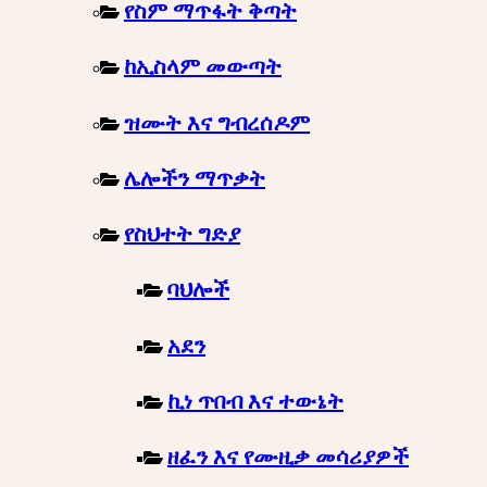
የስም ማጥፋት ቅጣት
ከኢስላም መውጣት
ዝሙት እና ግብረሰዶም
ሌሎችን ማጥቃት
የስህተት ግድያ
ባህሎች
አደን
ኪነ ጥበብ እና ተውኔት
ዘፈን እና የሙዚቃ መሳሪያዎች