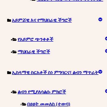
አይምሯዊ እና የማህበራዊ ችግሮች
የአይምሮ ጭንቀቶች
ማህበራዊ ችግሮች
ኢስላማዊ ስርአቶች ስነ ምግባርና፣ ልብን ማጥራት
ልብን የሚያለሳልሱ ምክሮች
በፀፀት መመለስ (ተውባ)