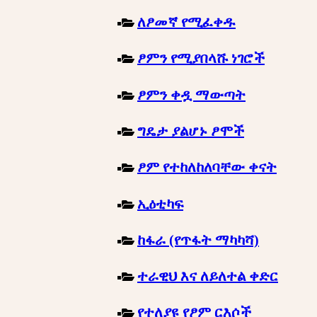
ለፆመኛ የሚፈቀዱ
ፆምን የሚያበላሹ ነገሮች
ፆምን ቀዷ ማውጣት
ግዴታ ያልሆኑ ፆሞች
ፆም የተከለከለባቸው ቀናት
ኢዕቲካፍ
ከፋራ (የጥፋት ማካካሻ)
ተራዊህ እና ለይለተል ቀድር
የተለያዩ የፆም ርእሶች