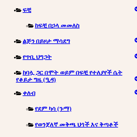
ፍቺ
ከፍቺ በኃላ መመለስ
ልጅን በይዞታ ማሳደግ
የጥቢ ህግጋት
ከባሏ ጋር በሞት ወይም በፍቺ የተለያየች ሴት
የቆይታ ግዜ (ዒዳ)
ቀለብ
የደም ካሳ (ጉማ)
የወንጀለኛ መቅጫ ህጎች እና ቅጣቶች