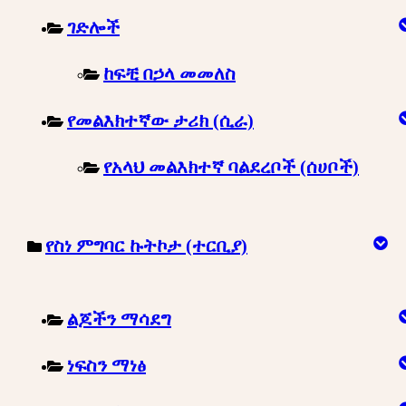
ገድሎች
ከፍቺ በኃላ መመለስ
የመልእክተኛው ታሪክ (ሲራ)
የአላህ መልእክተኛ ባልደረቦች (ሰሀቦች)
የስነ ምግባር ኩትኮታ (ተርቢያ)
ልጆችን ማሳደግ
ነፍስን ማነፅ