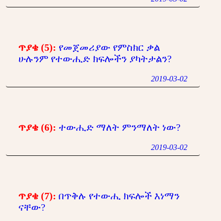
ጥያቄ (5):
የመጀመሪያው የምስክር ቃል
ሁሉንም የተውሒድ ክፍሎችን ያካትታልን?
2019-03-02
ጥያቄ (6):
ተውሒድ ማለት ምንማለት ነው?
2019-03-02
ጥያቄ (7):
በጥቅሉ የተውሒ ክፍሎች እነማን
ናቸው?