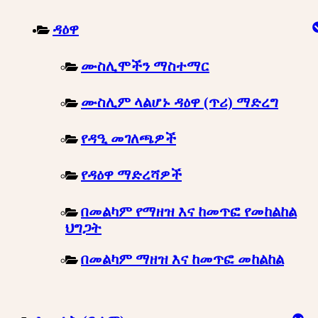
ዳዕዋ
ሙስሊሞችን ማስተማር
ሙስሊም ላልሆኑ ዳዕዋ (ጥሪ) ማድረግ
የዳዒ መገለጫዎች
የዳዕዋ ማድረሻዎች
በመልካም የማዘዝ እና ከመጥፎ የመከልከል
ህግጋት
በመልካም ማዘዝ እና ከመጥፎ መከልከል