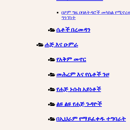
በፆም ግዜ በባለትዳሮች መካከል የሚኖረ
ግንኙነት
ሴቶች በረመዳን
ሐጅ እና ዑምራ
የአቅም መኖር
መሕረም እና የሴቶች ጉዞ
የሐጅ ኑሱክ አይነቶች
ልዩ ልዩ የሐጅ ጉዳዮች
በኢህራም የማይፈቀዱ ተግባራት