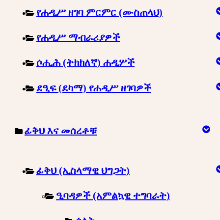
የሐዲሥ ዘገባ ምርምር (ሙስጠላህ)
የሐዲሥ ማብራሪያዎች
ሶሒሕ (ትክክለኛ) ሐዲሦች
ደዒፍ (ደካማ) የሐዲሥ ዘገባዎች
ፊቅህ እና መሰረቶቹ
ፊቅህ (ኢስላማዊ ህግጋት)
ዒባዳዎች (አምልኳዊ ተግባራት)