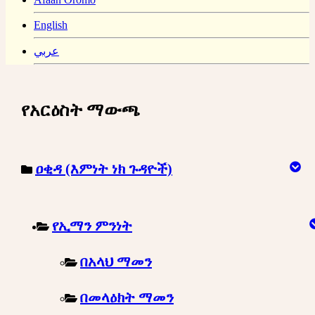
English
عربي
የአርዕስት ማውጫ
ዐቂዳ (እምነት ነክ ጉዳዮች)
የኢማን ምንነት
በአላህ ማመን
በመላዕክት ማመን