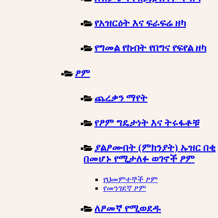
የአዝርዕት እና ፍራፍሬ ዘካ
የግመል የከብት የበግና የፍየል ዘካ
ፆም
ጨረቃን ማየት
የፆም ግዴታነት እና ትሩፋቶቹ
ያልፆሙበት (ምክንያት) ኡዝር በቂ
በመሆኑ የሚታለፉ ወገኖች ፆም
የህመምተኞች ፆም
የመንገደኛ ፆም
ለፆመኛ የሚወደዱ