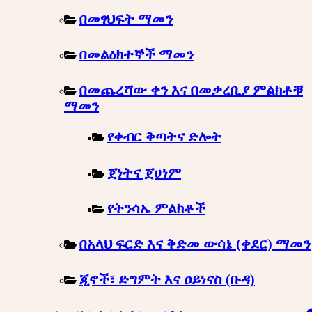
በመፃህፍት ማመን
በመልዕክተኞች ማመን
በመጨረሻው ቀን እና በመቃረቢያ ምልክቶቹ
ማመን
የቀብር ቅጣትና ድሎት
ጀነትና ጀሀነም
የትንሳኤ ምልክቶች
በአላህ ፍርድ እና ቅድመ ውሳኔ (ቀደር) ማመን
ጂኖች፣ ድግምት እና ዐይነናስ (ቡዳ)