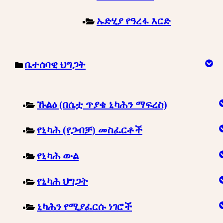
ኡድሂያ የዓረፋ እርድ
ቤተሰባዊ ህግጋት
ኹልዕ (በሴቷ ጥያቄ ኒካሕን ማፍረስ)
የኒካሕ (የጋብቻ) መስፈርቶች
የኒካሕ ውል
የኒካሕ ህግጋት
ኒካሕን የሚያፈርሱ ነገሮች