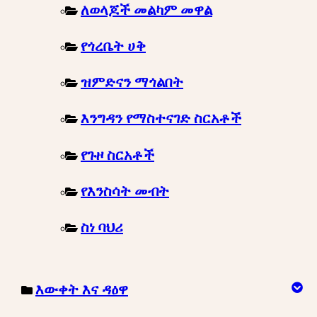
ለወላጆች መልካም መዋል
የጎረቤት ሀቅ
ዝምድናን ማጎልበት
እንግዳን የማስተናገድ ስርአቶች
የጉዞ ስርአቶች
የእንስሳት መብት
ስነ ባህሪ
እውቀት እና ዳዕዋ