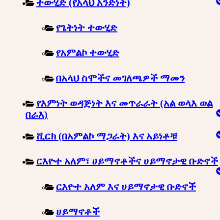
ተውሂድ (የአላህ አንድነት)
የጌትነት ተውሂድ
የአምልኮ ተውሂድ
በአላህ ስሞችና መገለጫዎች ማመን
የእምነት ወዳጅነት እና መጥራራት (አል ወላእ ወል
በራእ)
ሺርክ (በአምልኮ ማጋራት) እና አይነቶቹ
ርእዮተ አለም፣ ሀይማኖቶችና ሀይማኖታዊ ቡድኖች
ርእዮተ አለም እና ሀይማኖታዊ ቡድኖች
ሀይማኖቶች