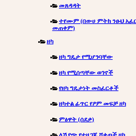
መጸዳዳት
ተየሙም (በውሀ ምትክ ንፁህ አፈ
መጠቀም)
ዘካ
ዘካ ግዴታ የሚሆንባቸው
ዘካ የሚሰጣቸው ወገኖች
የዘካ ግዴታነት መስፈርቶች
ዘካተል ፊጥር የፆም መፍቻ ዘካ
ምፅዋት (ሰደቃ)
ለሽያጭ የተዘጋጁ ሸቀጦች ዘካ