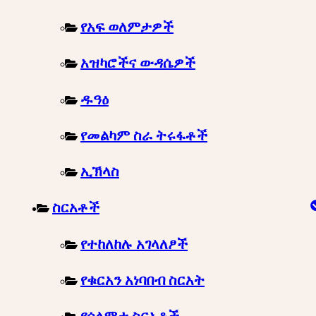
የአፍ ወለምታዎች
አዝካሮችና ውዳሴዎች
ዱዓዕ
የመልካም ስራ ትሩፋቶች
ኢኽላስ
ስርአቶች
የተከለከሉ አገላለፆች
የቁርአን አነባበብ ስርአት