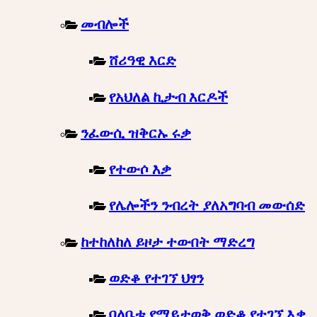
መብሎች
ሸሪዓዊ እርድ
የአህለል ኪታብ እርዶች
ንፈውሲ ዝቅርኡ ሩቃ
የተውሶ እቃ
የሌሎችን ንብረት ያለአግባብ መውሰድ
ከተከለከለ ይዞታ ተውበት ማድረግ
ወድቆ የተገኘ ህፃን
ባለቤቱ የማይታወቅ ወድቆ የተገኘ እቃ