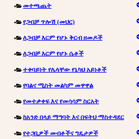
መተጫጨት
የጋብቻ ጥሎሽ (መህር)
ለጋብቻ እርም የሆኑ ቅርብ ዘመዶች
ለጋብቻ እርም የሆኑ ሴቶች
ተቀባይነት የሌላቸው የኒካህ አይነቶች
የባልና ሚስት መልካም መዋዋል
የመተቃቀፍ እና የመሳሳም ስርአት
ከአንድ በላይ ማግባት እና በፍትህ ማስተዳደር
የተጋቢዎች መብቶችና ግዴታዎች