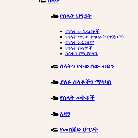
ሰላት
የሰላት ህግጋት
የሰላት መስፈርቶች
የሰላት ግዴታ ተግባራት (ዋጂቦች)
የሰላት አፈፃፀም
የሰላት ሱናዎች
ሰላትን የሚያበላሹ
ሰላትን የተወ ሰው ብይን
ያለፉ ሰላቶችን ማካካስ
የሰላት ወቅቶች
አዛን
የመስጂድ ህግጋት